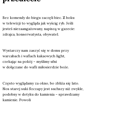
Bez komen­dy do bie­gu zaczę­li biec. Z boku
w tele­wi­zji to wyglą­da jak wyścig ryb. Jeśli
jesteś nie­za­an­ga­żo­wa­ny, napi­szą w gaze­cie:
zdraj­ca, kon­ser­wa­ty­sta, oby­wa­tel.
Wystar­czy nam zaszyć się w domu przy
war­ca­bach i waflach kaka­owych light,
cze­ka­jąc na pokój – myśli­my ufni
w dołą­cza­ne do wafli miło­sier­dzie boże.
Czę­sto wyglą­da­my za okno, bo zbli­ża się lato.
Nos sta­rej suki Szcza­py jest such­szy niż zwy­kle,
podob­ny w doty­ku do kamie­nia – spraw­dza­my
kamie­nie. Powo­li