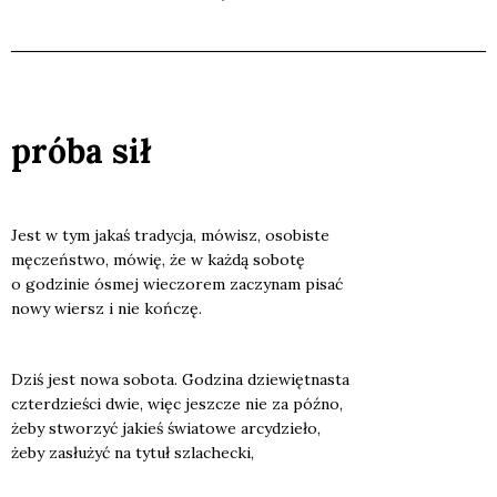
próba sił
Jest w tym jakaś tra­dy­cja, mówisz, oso­bi­ste
męczeń­stwo, mówię, że w każ­dą sobo­tę
o godzi­nie ósmej wie­czo­rem zaczy­nam pisać
nowy wiersz i nie koń­czę.
Dziś jest nowa sobo­ta. Godzi­na dzie­więt­na­sta
czter­dzie­ści dwie, więc jesz­cze nie za póź­no,
żeby stwo­rzyć jakieś świa­to­we arcy­dzie­ło,
żeby zasłu­żyć na tytuł szla­chec­ki,