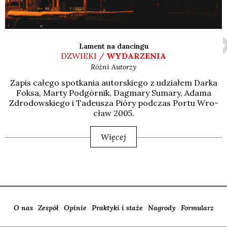
Lament na dancingu
DZWIEKI /
WYDARZENIA
Różni Autorzy
Zapis całe­go spo­tka­nia autor­skie­go z udzia­łem Dar­ka
Fok­sa, Mar­ty Pod­gór­nik, Dag­ma­ry Suma­ry, Ada­ma
Zdro­dow­skie­go i Tade­usza Pió­ry pod­czas Por­tu Wro­
cław 2005.
Więcej
O nas
Zespół
Opinie
Praktyki i staże
Nagrody
Formularz