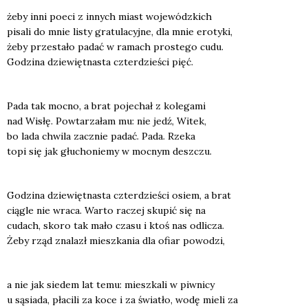
żeby inni poeci z innych miast woje­wódz­kich
pisa­li do mnie listy gra­tu­la­cyj­ne, dla mnie ero­ty­ki,
żeby prze­sta­ło padać w ramach pro­ste­go cudu.
Godzi­na dzie­więt­na­sta czter­dzie­ści pięć.
Pada tak moc­no, a brat poje­chał z kole­ga­mi
nad Wisłę. Powta­rza­łam mu: nie jedź, Witek,
bo lada chwi­la zacznie padać. Pada. Rze­ka
topi się jak głu­cho­nie­my w moc­nym desz­czu.
Godzi­na dzie­więt­na­sta czter­dzie­ści osiem, a brat
cią­gle nie wra­ca. War­to raczej sku­pić się na
cudach, sko­ro tak mało cza­su i ktoś nas odli­cza.
Żeby rząd zna­lazł miesz­ka­nia dla ofiar powo­dzi,
a nie jak sie­dem lat temu: miesz­ka­li w piw­ni­cy
u sąsia­da, pła­ci­li za koce i za świa­tło, wodę mie­li za