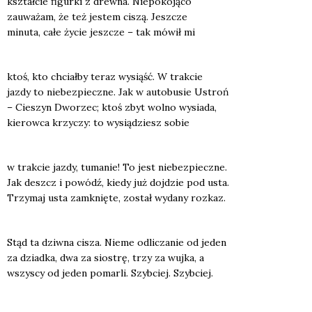
kształ­cie figur­ki z drew­na. Nie­po­ko­ją­co
zauwa­żam, że też jestem ciszą. Jesz­cze
minu­ta, całe życie jesz­cze – tak mówił mi
ktoś, kto chciał­by teraz wysiąść. W trak­cie
jaz­dy to nie­bez­piecz­ne. Jak w auto­bu­sie Ustroń
– Cie­szyn Dwo­rzec; ktoś zbyt wol­no wysia­da,
kie­row­ca krzy­czy: to wysią­dziesz sobie
w trak­cie jaz­dy, tuma­nie! To jest nie­bez­piecz­ne.
Jak deszcz i powódź, kie­dy już doj­dzie pod usta.
Trzy­maj usta zamknię­te, został wyda­ny roz­kaz.
Stąd ta dziw­na cisza. Nie­me odli­cza­nie od jeden
za dziad­ka, dwa za sio­strę, trzy za wuj­ka, a
wszy­scy od jeden pomar­li. Szyb­ciej. Szyb­ciej.