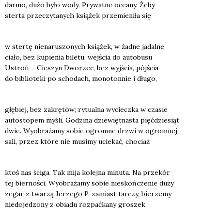
dar­mo, dużo było wody. Pry­wat­ne oce­any. Żeby
ster­ta prze­czy­ta­nych ksią­żek prze­mie­ni­ła się
w ster­tę nie­na­ru­szo­nych ksią­żek, w żad­ne jadal­ne
cia­ło, bez kupie­nia bile­tu, wej­ścia do auto­bu­su
Ustroń – Cie­szyn Dwo­rzec, bez wyj­ścia, pój­ścia
do biblio­te­ki po scho­dach, mono­ton­nie i dłu­go,
głę­biej, bez zakrę­tów; rytu­al­na wyciecz­ka w cza­sie
auto­sto­pem myśli. Godzi­na dzie­więt­na­sta pięć­dzie­siąt
dwie. Wyobra­ża­my sobie ogrom­ne drzwi w ogrom­nej
sali, przez któ­re nie musi­my ucie­kać, cho­ciaż
ktoś nas ści­ga. Tak mija kolej­na minu­ta. Na prze­kór
tej bier­no­ści. Wyobra­ża­my sobie nie­skoń­cze­nie duży
zegar z twa­rzą Jerze­go P. zamiast tar­czy, bie­rze­my
nie­do­je­dzo­ny z obia­du roz­pać­ka­ny gro­szek