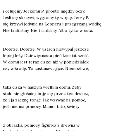
i celu­je­my Jerze­mu P. pro­sto mię­dzy oczy.
Jeśli się skrzy­wi, wygra­my tę woj­nę. Jerzy P.
się krzy­wi jedy­nie na Lep­pe­ra i prze­grza­ną wód­kę.
Nie tra­fi­li­śmy. Nie tra­fi­li­śmy. Albo tyl­ko w usta.
Dobrze. Dobrze. W ustach nie­wy­pał jesz­cze
lepiej leży. Dzie­więt­na­sta pięć­dzie­siąt sześć.
W domu jest teraz ciszej niż w ponie­dzia­łek
czy w śro­dę. To zasta­na­wia­ją­ce. Nie­moż­li­we,
taka cisza w naszym wiel­kim domu. Żeby
sta­ło się gło­śniej; boję się przez ten deszcz,
że i ja zacznę tonąć. Jak wzy­wać na pomoc,
jeśli nie ma pomo­cy. Mamo, tato, świę­ty
z obraz­ka, pomo­cy, figur­ko z drew­na w