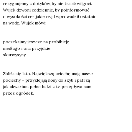
rezy­gnu­je­my z doty­ków, by nie tra­cić wil­go­ci.
Wujek dzwo­ni codzien­nie, by poin­for­mo­wać
o wyso­ko­ści ceł, jakie rząd wpro­wa­dził ostat­nio
na wodę. Wujek mówi:
pocze­kaj­my jesz­cze na pro­hi­bi­cję
nie­dłu­go i ona przyj­dzie
skur­wy­sy­ny
Zbli­ża się lato. Naj­więk­szą ucie­chę mają nasze
pocie­chy – przy­kle­ja­ją nosy do szyb i patrzą
jak akwa­rium peł­ne ludzi z tv, prze­pły­wa nam
przez ogró­dek.