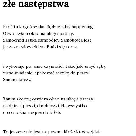
złe następstwa
Ktoś tu kogoś szu­ka. Będzie jakiś hap­pe­ning.
Otwo­rzy­łam okno na uli­cę i patrzę.
Samo­chód szu­ka samo­bój­cy. Samo­bój­ca jest
jesz­cze czło­wie­kiem. Budzi się teraz
i wyko­nu­je poran­ne czyn­no­ści, takie jak: umyć zęby,
zjeść śnia­da­nie, spa­ko­wać tecz­kę do pra­cy.
Zanim sko­czy.
Zanim sko­czy, otwie­ra okno na uli­cę i patrzy
na dzie­ci, pie­ski, chod­nicz­ki. Na wszyst­ko,
o co moż­na roz­pier­do­lić łeb.
To jesz­cze nie jest na pew­no. Może ktoś wej­dzie