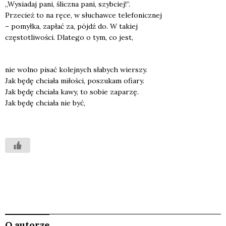
„Wysia­daj pani, ślicz­na pani, szyb­ciej!”.
Prze­cież to na ręce, w słu­chaw­ce tele­fo­nicz­nej
– pomył­ka, zapłać za, pójdź do. W takiej
czę­sto­tli­wo­ści. Dla­te­go o tym, co jest,
nie wol­no pisać kolej­nych sła­bych wier­szy.
Jak będę chcia­ła miło­ści, poszu­kam ofia­ry.
Jak będę chcia­ła kawy, to sobie zapa­rzę.
Jak będę chcia­ła nie być,
O autorze