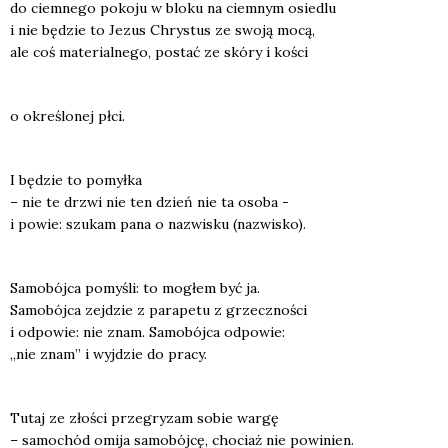
do ciem­ne­go poko­ju w blo­ku na ciem­nym osie­dlu
i nie będzie to Jezus Chry­stus ze swo­ją mocą,
ale coś mate­rial­ne­go, postać ze skó­ry i kości
o okre­ślo­nej płci.
I będzie to pomył­ka
– nie te drzwi nie ten dzień nie ta oso­ba -
i powie: szu­kam pana o nazwi­sku (nazwi­sko).
Samo­bój­ca pomy­śli: to mogłem być ja.
Samo­bój­ca zej­dzie z para­pe­tu z grzecz­no­ści
i odpo­wie: nie znam. Samo­bój­ca odpo­wie:
„nie znam” i wyj­dzie do pra­cy.
Tutaj ze zło­ści prze­gry­zam sobie war­gę
– samo­chód omi­ja samo­bój­cę, cho­ciaż nie powi­nien.