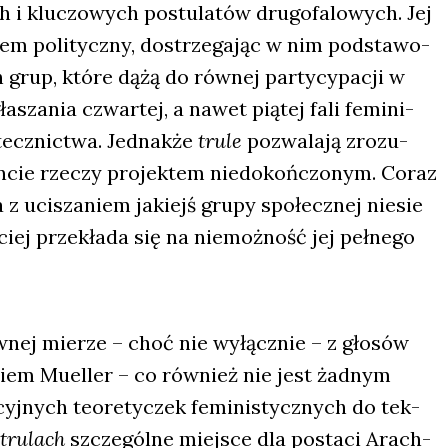
 klu­czo­wych postu­la­tów dru­go­fa­lo­wych. Jej
­blem poli­tycz­ny, dostrze­ga­jąc w nim pod­sta­wo­
h grup, któ­re dążą do rów­nej par­ty­cy­pa­cji w
a­sza­nia czwar­tej, a nawet pią­tej fali femi­ni­
z­nic­twa. Jed­nak­że
tru­le
pozwa­la­ją zro­zu­
n­cie rze­czy pro­jek­tem nie­do­koń­czo­nym. Coraz
 uci­sza­niem jakiejś gru­py spo­łecz­nej nie­sie
ciej prze­kła­da się na nie­moż­ność jej peł­ne­go
­nej mie­rze – choć nie wyłącz­nie – z gło­sów
wiem Muel­ler – co rów­nież nie jest żad­nym
yj­nych teo­re­ty­czek femi­ni­stycz­nych do tek­
tru­lach
szcze­gól­ne miej­sce dla posta­ci Arach­