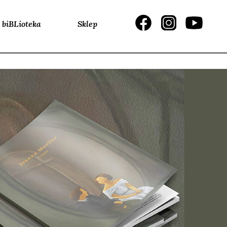
biBLioteka
Sklep