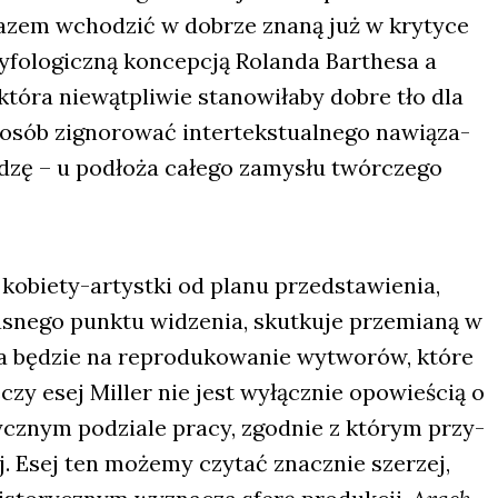
azem wcho­dzić w dobrze zna­ną już w kry­ty­ce
yfo­lo­gicz­ną kon­cep­cją Rolan­da Bar­the­sa a
tó­ra nie­wąt­pli­wie sta­no­wi­ła­by dobre tło dla
po­sób zigno­ro­wać inter­tek­stu­al­ne­go nawią­za­
dzę – u pod­ło­ża całe­go zamy­słu twór­cze­go
 kobie­ty-artyst­ki od pla­nu przed­sta­wie­nia,
wła­sne­go punk­tu widze­nia, skut­ku­je prze­mia­ną w
­na będzie na repro­du­ko­wa­nie wytwo­rów, któ­re
czy esej Mil­ler nie jest wyłącz­nie opo­wie­ścią o
stycz­nym podzia­le pra­cy, zgod­nie z któ­rym przy­
nej. Esej ten może­my czy­tać znacz­nie sze­rzej,