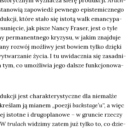
to­rycz­nym wyzna­cza sfe­rę pro­duk­cji.
Arach­
sta­no­wią zapo­wiedź pew­ne­go epi­ste­micz­ne­go
­duk­cji, któ­re sta­ło się isto­tą walk eman­cy­pa­
u­nię­cie, jak pisze Nan­cy Fra­ser, jest o tyle
 per­ma­nent­ne­go kry­zy­su, w jakim znaj­du­je
a­ny roz­wój moż­li­wy jest bowiem tyl­ko dzię­ki
wytwa­rza­nie życia. I tu uwi­dacz­nia się zasad­ni­
 tym, co umoż­li­wia jego dal­sze funk­cjo­no­wa­
duk­cji jest cha­rak­te­ry­stycz­ne dla nie­mal­że
 okre­ślam ją mia­nem „poezji
backstage’u
”, a więc
 istot­ne i dru­go­pla­no­we – w grun­cie rze­czy
. W
tru­lach
widzi­my zatem już tyl­ko to, co dzie­