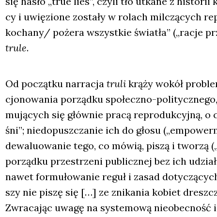
się hasło „true lies”, czy­li tło utka­ne z histo­ri
cy i uwię­zio­ne zosta­ły w rolach mil­czą­cych re
kochany/ poże­ra wszyst­kie świa­tła” („racje prze
tru­le
.
Od począt­ku nar­ra­cja
tru­li
krą­ży wokół pro­ble­
cjo­no­wa­nia porząd­ku spo­łecz­no-poli­tycz­ne­go,
mu­ją­cych się głów­nie pra­cą repro­duk­cyj­ną, o
śni”; nie­do­pusz­cza­nie ich do gło­su („empo­wer­
dewa­lu­owa­nie tego, co mówią, piszą i two­rzą („t
porząd­ku prze­strze­ni publicz­nej bez ich udzia­ł
nawet for­mu­ło­wa­nie reguł i zasad doty­czą­cyc
szy nie piszę się […] ze zni­ka­nia kobiet dresz
Zwra­ca­jąc uwa­gę na sys­te­mo­wą nie­obec­ność i