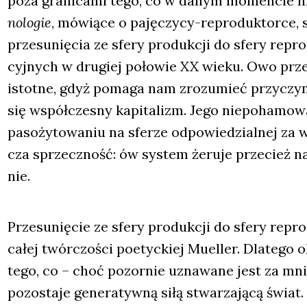
poza gra­ni­ca­mi tego, co w danym momen­cie his
no­lo­gie
, mówią­ce o paję­czy­cy-repro­duk­tor­ce, 
prze­su­nię­cia ze sfe­ry pro­duk­cji do sfe­ry repro
cyj­nych w dru­giej poło­wie XX wie­ku. Owo prze­s
istot­ne, gdyż poma­ga nam zro­zu­mieć przy­czy­ny
się współ­cze­sny kapi­ta­lizm. Jego nie­po­ha­mo­w
paso­ży­to­wa­niu na sfe­rze odpo­wie­dzial­nej za 
cza sprzecz­ność: ów sys­tem żeru­je prze­cież na
nie.
Prze­su­nię­cie ze sfe­ry pro­duk­cji do sfe­ry repro­
całej twór­czo­ści poetyc­kiej Muel­ler. Dla­te­go
tego, co – choć pozor­nie uzna­wa­ne jest za mniej
pozo­sta­je gene­ra­tyw­ną siłą stwa­rza­ją­cą świat