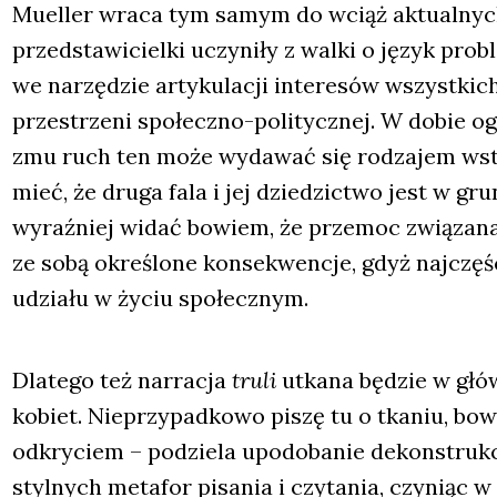
Muel­ler wra­ca tym samym do wciąż aktu­al­nych i
przed­sta­wi­ciel­ki uczy­ni­ły z wal­ki o język pro
we narzę­dzie arty­ku­la­cji inte­re­sów wszyst­kic
prze­strze­ni spo­łecz­no-poli­tycz­nej. W dobie ogł
zmu ruch ten może wyda­wać się rodza­jem wstec
mieć, że dru­ga fala i jej dzie­dzic­two jest w gru
wyraź­niej widać bowiem, że prze­moc zwią­za­na z
ze sobą okre­ślo­ne kon­se­kwen­cje, gdyż naj­czę­ś
udzia­łu w życiu spo­łecz­nym.
Dla­te­go też nar­ra­cja
tru­li
utka­na będzie w głów
kobiet. Nie­przy­pad­ko­wo piszę tu o tka­niu, bo
odkry­ciem – podzie­la upodo­ba­nie dekon­struk­c
styl­nych meta­for pisa­nia i czy­ta­nia, czy­niąc w