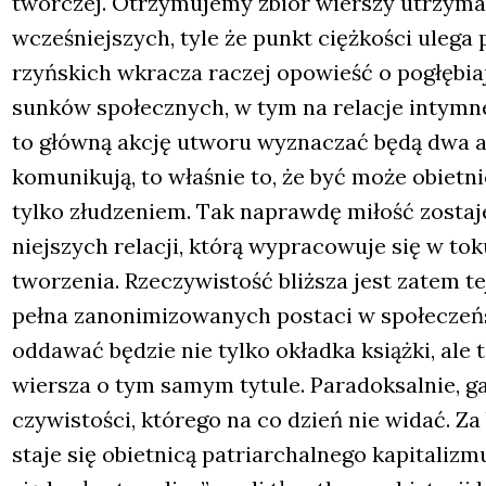
twór­czej. Otrzy­mu­je­my zbiór wier­szy utrzy­ma
wcze­śniej­szych, tyle że punkt cięż­ko­ści ule­g
rzyń­skich wkra­cza raczej opo­wieść o pogłę­bia­ją­c
sun­ków spo­łecz­nych, w tym na rela­cje intym­
to głów­ną akcję utwo­ru wyzna­czać będą dwa akty
komu­ni­ku­ją, to wła­śnie to, że być może obiet­ni
tyl­ko złu­dze­niem. Tak napraw­dę miłość zosta­je
niej­szych rela­cji, któ­rą wypra­co­wu­je się w to
two­rze­nia. Rze­czy­wi­stość bliż­sza jest zatem 
peł­na zano­ni­mi­zo­wa­nych posta­ci w spo­łe­czeń­
odda­wać będzie nie tyl­ko okład­ka książ­ki, ale 
wier­sza o tym samym tytu­le. Para­dok­sal­nie, gas
czy­wi­sto­ści, któ­re­go na co dzień nie widać. Za 
sta­je się obiet­ni­cą patriar­chal­ne­go kapi­ta­li­