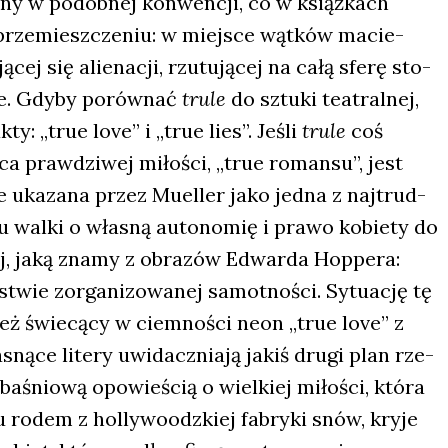
­ny w podob­nej kon­wen­cji, co w książ­kach
a prze­miesz­cze­niu: w miej­sce wąt­ków macie­
ej się alie­na­cji, rzu­tu­ją­cej na całą sfe­rę sto­
ne. Gdy­by porów­nać
tru­le
do sztu­ki teatral­nej,
: „true love” i „true lies”. Jeśli
tru­le
coś
­ca praw­dzi­wej miło­ści, „true roman­su”, jest
 uka­za­na przez Muel­ler jako jed­na z naj­trud­
ku wal­ki o wła­sną auto­no­mię i pra­wo kobie­ty do
tej, jaką zna­my z obra­zów Edwar­da Hop­pe­ra:
stwie zor­ga­ni­zo­wa­nej samot­no­ści. Sytu­ację tę
też świe­cą­cy w ciem­no­ści neon „true love” z
ną­ce lite­ry uwi­dacz­nia­ją jakiś dru­gi plan rze­
baśnio­wą opo­wie­ścią o wiel­kiej miło­ści, któ­ra
zmu rodem z hol­ly­wo­odz­kiej fabry­ki snów, kry­je