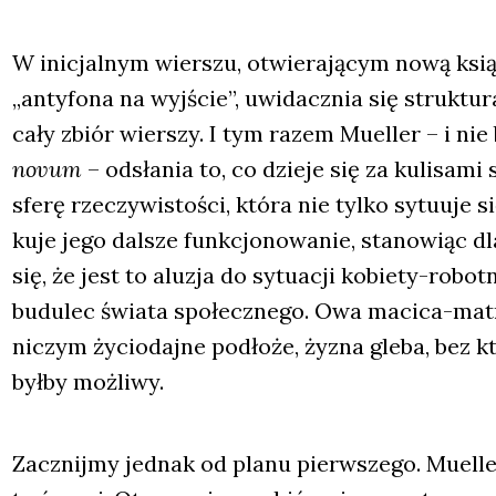
W ini­cjal­nym wier­szu, otwie­ra­ją­cym nową ksią
„anty­fo­na na wyj­ście”, uwi­dacz­nia się struk­tu­
cały zbiór wier­szy. I tym razem Muel­ler – i nie 
novum
– odsła­nia to, co dzie­je się za kuli­sa­m
sfe­rę rze­czy­wi­sto­ści, któ­ra nie tyl­ko sytu­uj
ku­je jego dal­sze funk­cjo­no­wa­nie, sta­no­wiąc dl
się, że jest to alu­zja do sytu­acji kobie­ty-robot­n
budu­lec świa­ta spo­łecz­ne­go. Owa maci­ca-matry­
niczym życio­daj­ne pod­ło­że, żyzna gle­ba, bez
był­by moż­li­wy.
Zacznij­my jed­nak od pla­nu pierw­sze­go. Muel­l