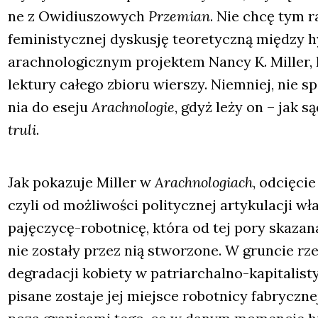
ne z Owi­diu­szo­wych
Prze­mian
. Nie chcę tym r
femi­ni­stycz­nej dys­ku­sję teo­re­tycz­ną mię­dzy h
arach­no­lo­gicz­nym pro­jek­tem Nan­cy K. Mil­ler, k
lek­tu­ry całe­go zbio­ru wier­szy. Nie­mniej, nie s
nia do ese­ju
Arach­no­lo­gie
, gdyż leży on – jak są
tru­li
.
Jak poka­zu­je Mil­ler w
Arach­no­lo­giach
, odcię­cie
czy­li od moż­li­wo­ści poli­tycz­nej arty­ku­la­cji 
paję­czy­cę-robot­ni­cę, któ­ra od tej pory ska­za
nie zosta­ły przez nią stwo­rzo­ne. W grun­cie rze­
degra­da­cji kobie­ty w patriar­chal­no-kapi­ta­li­
pi­sa­ne zosta­je jej miej­sce robot­ni­cy fabrycz­