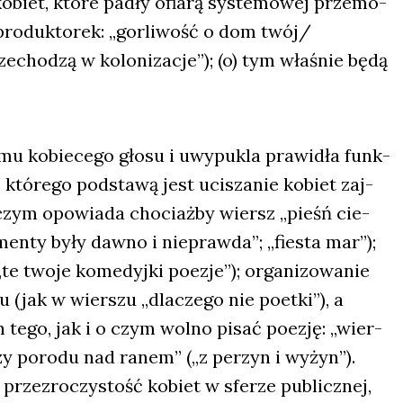
i kobiet, któ­re padły ofia­rą sys­te­mo­wej prze­mo­
pro­duk­to­rek: „gor­li­wość o dom twój/
­cho­dzą w kolo­ni­za­cje”); (o) tym wła­śnie będą
mu kobie­ce­go gło­su i uwy­pu­kla pra­wi­dła funk­
 któ­re­go pod­sta­wą jest uci­sza­nie kobiet zaj­
 czym opo­wia­da cho­ciaż­by wiersz „pieśń cie­
men­ty były daw­no i nie­praw­da”; „fie­sta mar”);
e two­je kome­dyj­ki poezje”); orga­ni­zo­wa­nie
u (jak w wier­szu „dla­cze­go nie poet­ki”), a
h tego, jak i o czym wol­no pisać poezję: „wier­
­czy poro­du nad ranem” („z perzyn i wyżyn”).
 prze­zro­czy­stość kobiet w sfe­rze publicz­nej,