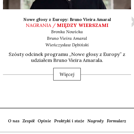
Nowe głosy z Europy: Bruno Vieira Amaral
NAGRANIA /
MIĘDZY WIERSZAMI
Bronka
Nowicka
Bruno Vieira
Amaral
Wieńczysław
Dębiński
Szó­sty odci­nek pro­gra­mu „Nowe gło­sy z Euro­py” z
udzia­łem Bru­no Vie­ira Ama­ra­la.
Więcej
O nas
Zespół
Opinie
Praktyki i staże
Nagrody
Formularz