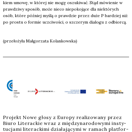
kiem umo­wę, w któ­rej nie mogę oszu­ki­wać. Stąd mówie­nie w
praw­dzi­wy spo­sób, może nie­co nie­po­ko­ją­ce dla nie­któ­rych
osób, któ­re póź­niej myślą o praw­dzie przez duże P bar­dziej niż
po pro­stu o for­mie uczci­wo­ści, o szcze­rym dia­lo­gu z odbior­cą.
(prze­ło­ży­ła Mał­go­rza­ta Kolan­kow­ska)
Pro­jekt Nowe gło­sy z Euro­py reali­zo­wa­ny przez
Biu­ro Lite­rac­kie wraz z mię­dzy­na­ro­do­wy­mi insty­
tu­cja­mi lite­rac­ki­mi dzia­ła­ją­cy­mi w ramach plat­for­