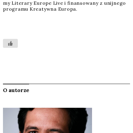
my Lite­ra­ry Euro­pe Live i finan­so­wa­ny z unij­ne­go
pro­gra­mu Kre­atyw­na Euro­pa.
O autorze