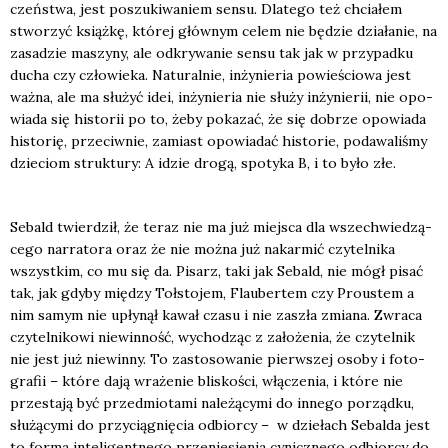
czeń­stwa, jest poszu­ki­wa­niem sen­su. Dla­te­go też chcia­łem
stwo­rzyć książ­kę, któ­rej głów­nym celem nie będzie dzia­ła­nie, na
zasa­dzie maszy­ny, ale odkry­wa­nie sen­su tak jak w przy­pad­ku
ducha czy czło­wie­ka. Natu­ral­nie, inży­nie­ria powie­ścio­wa jest
waż­na, ale ma słu­żyć idei, inży­nie­ria nie słu­ży inży­nie­rii, nie opo­
wia­da się histo­rii po to, żeby poka­zać, że się dobrze opo­wia­da
histo­rię, prze­ciw­nie, zamiast opo­wia­dać histo­rie, poda­wa­li­śmy
dzie­ciom struk­tu­ry: A idzie dro­gą, spo­ty­ka B, i to było złe.
Sebald twier­dził, że teraz nie ma już miej­sca dla wszech­wie­dzą­
ce­go nar­ra­to­ra oraz że nie moż­na już nakar­mić czy­tel­ni­ka
wszyst­kim, co mu się da. Pisarz, taki jak Sebald, nie mógł pisać
tak, jak gdy­by mię­dzy Toł­sto­jem, Flau­ber­tem czy Pro­ustem a
nim samym nie upły­nął kawał cza­su i nie zaszła zmia­na. Zwra­ca
czy­tel­ni­ko­wi nie­win­ność, wycho­dząc z zało­że­nia, że czy­tel­nik
nie jest już nie­win­ny. To zasto­so­wa­nie pierw­szej oso­by i foto­
gra­fii – któ­re dają wra­że­nie bli­sko­ści, włą­cze­nia, i któ­re nie
prze­sta­ją być przed­mio­ta­mi nale­żą­cy­mi do inne­go porząd­ku,
słu­żą­cy­mi do przy­cią­gnię­cia odbior­cy – w dzie­łach Sebal­da jest
to for­ma inte­li­gent­ne­go prze­nie­sie­nia cynicz­ne­go odbior­cy do