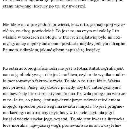
sta­nu nie­win­nej lek­tu­ry po to, aby uwie­rzył.
Nie idzie mi o przy­szłość powie­ści, lecz o to, jak naj­le­piej wyra­
zić to, co chcę powie­dzieć. To jest to, na czym mi zale­ży. I to
wła­śnie w tek­stach na blo­gu, w któ­rych naj­ła­twiej było mi roz­
myć gra­ni­cę mię­dzy auto­rem i posta­cią, mię­dzy jed­nym i dru­gim
Bru­nem, odkry­łem, jak mógł­bym napi­sać tę książ­kę.
Kwe­stia auto­bio­gra­ficz­no­ści nie jest istot­na. Auto­bio­gra­fia jest
nar­ra­cją obiek­tyw­ną, o ile jest moż­li­wa, czy­li o ile wyni­ka z udo­
ku­men­to­wa­nych fak­tów z życia. To nie o to tutaj idzie. Waż­na
jest praw­da. Piszę, aby dociec praw­dy, aby być auten­tycz­nym i
nie bawić się lite­ra­tu­rą, sty­lem, for­mą. Praw­da pole­ga na wie­rze
w to, że to, co piszę, jest naj­wier­niej­szym odzwier­cie­dle­niem
moje­go spo­so­bu postrze­ga­nia świa­ta i innych. To jest pra­gnie­
nie każ­de­go auto­ra: aby czy­tel­ni­cy w trak­cie czy­ta­nia jego
książ­ki widzie­li świat jego ocza­mi. To nie jest kwe­stia lite­rac­ka,
lecz moral­na, naj­wyż­szej wagi, ponie­waż zawie­ram z czy­tel­ni­