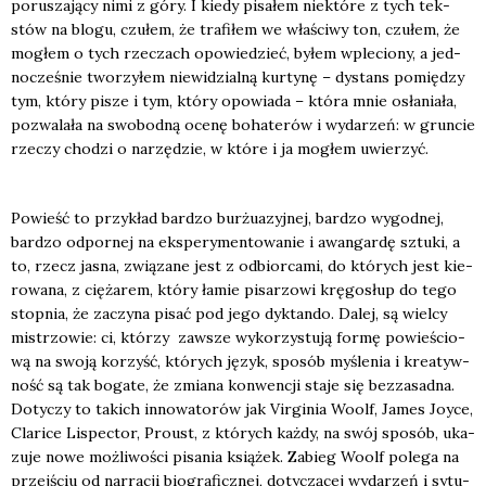
poru­sza­ją­cy nimi z góry. I kie­dy pisa­łem nie­któ­re z tych tek­
stów na blo­gu, czu­łem, że tra­fi­łem we wła­ści­wy ton, czu­łem, że
mogłem o tych rze­czach opo­wie­dzieć, byłem wple­cio­ny, a jed­
no­cze­śnie two­rzy­łem nie­wi­dzial­ną kur­ty­nę – dystans pomię­dzy
tym, któ­ry pisze i tym, któ­ry opo­wia­da – któ­ra mnie osła­nia­ła,
pozwa­la­ła na swo­bod­ną oce­nę boha­te­rów i wyda­rzeń: w grun­cie
rze­czy cho­dzi o narzę­dzie, w któ­re i ja mogłem uwie­rzyć.
Powieść to przy­kład bar­dzo bur­żu­azyj­nej, bar­dzo wygod­nej,
bar­dzo odpor­nej na eks­pe­ry­men­to­wa­nie i awan­gar­dę sztu­ki, a
to, rzecz jasna, zwią­za­ne jest z odbior­ca­mi, do któ­rych jest kie­
ro­wa­na, z cię­ża­rem, któ­ry łamie pisa­rzo­wi krę­go­słup do tego
stop­nia, że zaczy­na pisać pod jego dyk­tan­do. Dalej, są wiel­cy
mistrzo­wie: ci, któ­rzy zawsze wyko­rzy­stu­ją for­mę powie­ścio­
wą na swo­ją korzyść, któ­rych język, spo­sób myśle­nia i kre­atyw­
ność są tak boga­te, że zmia­na kon­wen­cji sta­je się bez­za­sad­na.
Doty­czy to takich inno­wa­to­rów jak Vir­gi­nia Woolf, James Joy­ce,
Cla­ri­ce Lispec­tor, Pro­ust, z któ­rych każ­dy, na swój spo­sób, uka­
zu­je nowe moż­li­wo­ści pisa­nia ksią­żek. Zabieg Woolf pole­ga na
przej­ściu od nar­ra­cji bio­gra­ficz­nej, doty­czą­cej wyda­rzeń i sytu­