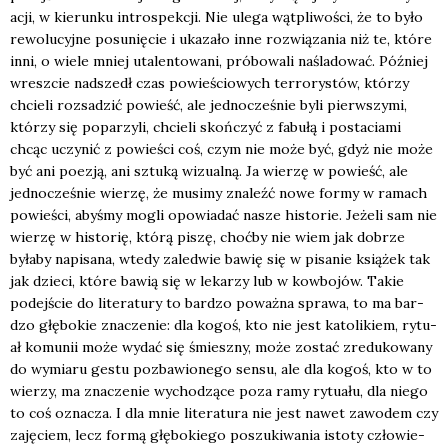
acji, w kie­run­ku intro­spek­cji. Nie ule­ga wąt­pli­wo­ści, że to było
rewo­lu­cyj­ne posu­nię­cie i uka­za­ło inne roz­wią­za­nia niż te, któ­re
inni, o wie­le mniej uta­len­to­wa­ni, pró­bo­wa­li naśla­do­wać. Póź­niej
wresz­cie nad­szedł czas powie­ścio­wych ter­ro­ry­stów, któ­rzy
chcie­li roz­sa­dzić powieść, ale jed­no­cze­śnie byli pierw­szy­mi,
któ­rzy się popa­rzy­li, chcie­li skoń­czyć z fabu­łą i posta­cia­mi
chcąc uczy­nić z powie­ści coś, czym nie może być, gdyż nie może
być ani poezją, ani sztu­ką wizu­al­ną. Ja wie­rzę w powieść, ale
jed­no­cze­śnie wie­rzę, że musi­my zna­leźć nowe for­my w ramach
powie­ści, aby­śmy mogli opo­wia­dać nasze histo­rie. Jeże­li sam nie
wie­rzę w histo­rię, któ­rą piszę, choć­by nie wiem jak dobrze
była­by napi­sa­na, wte­dy zale­d­wie bawię się w pisa­nie ksią­żek tak
jak dzie­ci, któ­re bawią się w leka­rzy lub w kow­bo­jów. Takie
podej­ście do lite­ra­tu­ry to bar­dzo poważ­na spra­wa, to ma bar­
dzo głę­bo­kie zna­cze­nie: dla kogoś, kto nie jest kato­li­kiem, rytu­
ał komu­nii może wydać się śmiesz­ny, może zostać zre­du­ko­wa­ny
do wymia­ru gestu pozba­wio­ne­go sen­su, ale dla kogoś, kto w to
wie­rzy, ma zna­cze­nie wycho­dzą­ce poza ramy rytu­ału, dla nie­go
to coś ozna­cza. I dla mnie lite­ra­tu­ra nie jest nawet zawo­dem czy
zaję­ciem, lecz for­mą głę­bo­kie­go poszu­ki­wa­nia isto­ty czło­wie­