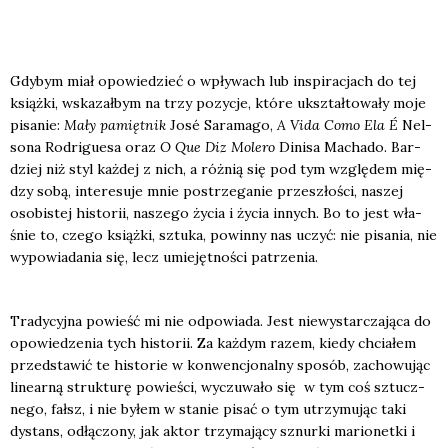
Gdy­bym miał opo­wie­dzieć o wpły­wach lub inspi­ra­cjach do tej
książ­ki, wska­zał­bym na trzy pozy­cje, któ­re ukształ­to­wa­ły moje
pisa­nie:
Mały pamięt­nik
José Sara­ma­go,
A Vida Como Ela É
Nel­
so­na Rodri­gu­esa oraz
O Que Diz Mole­ro
Dini­sa Macha­do. Bar­
dziej niż styl każ­dej z nich, a róż­nią się pod tym wzglę­dem mię­
dzy sobą, inte­re­su­je mnie postrze­ga­nie prze­szło­ści, naszej
oso­bi­stej histo­rii, nasze­go życia i życia innych. Bo to jest wła­
śnie to, cze­go książ­ki, sztu­ka, powin­ny nas uczyć: nie pisa­nia, nie
wypo­wia­da­nia się, lecz umie­jęt­no­ści patrze­nia.
Tra­dy­cyj­na powieść mi nie odpo­wia­da. Jest nie­wy­star­cza­ją­ca do
opo­wie­dze­nia tych histo­rii. Za każ­dym razem, kie­dy chcia­łem
przed­sta­wić te histo­rie w kon­wen­cjo­nal­ny spo­sób, zacho­wu­jąc
line­ar­ną struk­tu­rę powie­ści, wyczu­wa­ło się w tym coś sztucz­
ne­go, fałsz, i nie byłem w sta­nie pisać o tym utrzy­mu­jąc taki
dystans, odłą­czo­ny, jak aktor trzy­ma­ją­cy sznur­ki mario­net­ki i