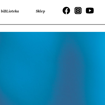
biBLioteka
Sklep