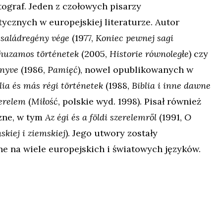
tograf. Jeden z czołowych pisarzy
ycznych w europejskiej literaturze. Autor
családregény vége
(1977,
Koniec pewnej sagi
huzamos történetek
(2005,
Historie równoległe
) czy
önyve
(1986,
Pamięć
), nowel opublikowanych w
lia és más régi történetek
(1988,
Biblia i inne dawne
erelem
(
Miłość
, polskie wyd. 1998). Pisał również
czne, w tym
Az égi és a földi szerelemről
(1991,
O
skiej i ziemskiej
). Jego utwory zostały
e na wiele europejskich i światowych języków.