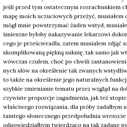
jeśli przed tym osta­tecz­nym roz­ra­chun­kiem chc
mapę moich uczu­cio­wych prze­żyć, musia­łem ob
mógł mnie powstrzy­mać żaden wstyd, musia­łe
śmiesz­ne było­by naka­zy­wa­nie leka­rzo­wi doko­n
ce­go je prze­ście­ra­dła, zatem musia­łem zdjąć szl
skom­pli­ko­wa­ną pięk­ną suk­nię, tak samo jak wt
wów­czas czu­łem, choć po chwi­li zasta­no­wie­n
nych słów na okre­śle­nie tak zwa­nych wsty­dli­w
to tak­że na okre­śle­nie jego natu­ral­nych funk­c
szyb­kie zmie­nia­nie tema­tu przez wzgląd na d
czy­wi­ste pro­por­cje zagad­nie­nia, jak też sto­pień
wła­ści­we­go roz­wią­za­nia, dla pró­by zadał­bym 
tam­te­go sło­necz­ne­go przed­po­łu­dnia wresz­cie
odpo­wie­dział­bym twier­dzą­co na tak zada­ne p