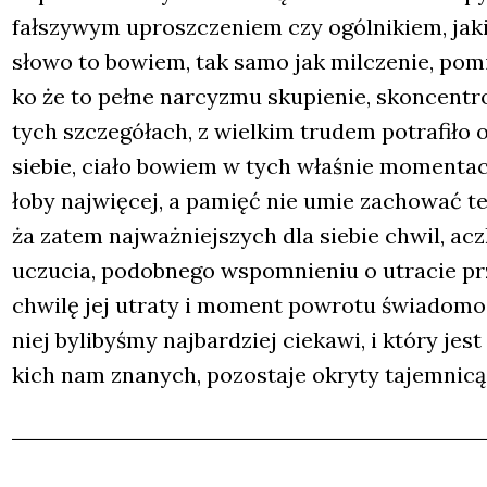
fał­szy­wym uprosz­cze­niem czy ogól­ni­kiem, jaki
sło­wo to bowiem, tak samo jak mil­cze­nie, pomi­j
ko że to peł­ne nar­cy­zmu sku­pie­nie, skon­cen­tr
tych szcze­gó­łach, z wiel­kim tru­dem potra­fi­ło
sie­bie, cia­ło bowiem w tych wła­śnie momen­tach 
ło­by naj­wię­cej, a pamięć nie umie zacho­wać te
ża zatem naj­waż­niej­szych dla sie­bie chwil, acz
uczu­cia, podob­ne­go wspo­mnie­niu o utra­cie prz
chwi­lę jej utra­ty i moment powro­tu świa­do­mo­
niej byli­by­śmy naj­bar­dziej cie­ka­wi, i któ­ry j
kich nam zna­nych, pozo­sta­je okry­ty tajem­ni­cą