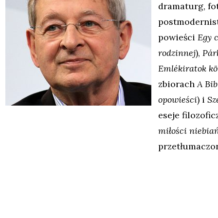
dramaturg, fo
postmodernist
powieści
Egy 
rodzinnej
),
Pár
Emlékiratok k
zbiorach
A Bib
opowieści
) i
Sz
eseje filozofi
miłości niebiań
przetłumaczon