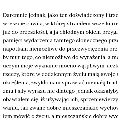
Darem­nie jed­nak, jako ten doświad­czo­ny i trze
wresz­cie chwi­la, w któ­rej stra­ci­łem wszel­ki ro
już do prze­szło­ści, a ja chłod­nym okiem przy­glą
pamię­ci wyda­rze­nia tam­te­go sło­necz­ne­go prze
napo­tkam nie­moż­li­we do prze­zwy­cię­że­nia pr
by mur tego, co nie­moż­li­we do wyra­że­nia, a 
uczy­ni moje wyzna­nie moc­no wąt­pli­wym, acz­ko
rze­czy, któ­re w codzien­nym życiu mają swo­je s
okre­śle­nia, zwy­kło nam spra­wiać nie­ma­łą tru
zmu i siły wyra­zu nie dla­te­go jed­nak oka­za­ły­
oba­wia­łem się, iż uży­wa­jąc ich, sprze­nie­wie
wa­niu, tak zwa­ne dobre miesz­czań­skie wycho­wa
łem mówić o życiu, a miesz­czań­skie dobre wycho