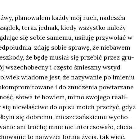
ź­wy, pla­no­wa­łem każ­dy mój ruch, nade­szła
z­są­dek, teraz jed­nak, kie­dy wszyst­ko nale­ży
­da­jąc się sobie same­mu, usi­łu­ję przy­wo­łać w
d­po­łu­dnia, zda­ję sobie spra­wę, że nie­ba­wem
ze­szko­dy, że będę musiał się prze­bić przez gru­
mój wszech­obec­ny i czę­sto śmiesz­ny wstyd
l­wiek wia­do­me jest, że nazy­wa­nie po imie­niu
kom­pro­mi­to­wa­ne i do znu­dze­nia powta­rza­ne
d­ność, sło­wa te bowiem, mimo swo­je­go reali­
by się nie­wła­ści­we do opi­su moich prze­żyć, gdyż
­rzył­bym się dobre­mu, miesz­czań­skie­mu wycho­
­nie ani tro­chę mnie nie inte­re­so­wa­ło, chcia­
­wa­nie to naj­wy­żej for­ma życia, tak więc,