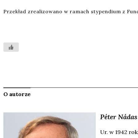
Prze­kład zre­ali­zo­wa­no w ramach sty­pen­dium z Fun­
O autorze
Péter
Nádas
Ur. w 1942 rok