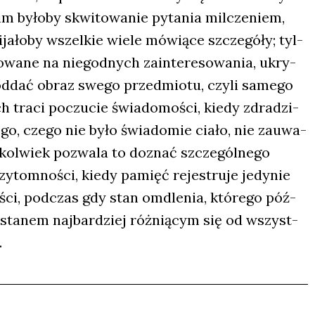
m było­by skwi­to­wa­nie pyta­nia mil­cze­niem,
a­ło­by wszel­kie wie­le mówią­ce szcze­gó­ły; tyl­
o­wa­ne na nie­god­nych zain­te­re­so­wa­nia, ukry­
 oddać obraz swe­go przed­mio­tu, czy­li same­go
tra­ci poczu­cie świa­do­mo­ści, kie­dy zdra­dzi­
go, cze­go nie było świa­do­mie cia­ło, nie zauwa­
­kol­wiek pozwa­la to doznać szcze­gól­ne­go
y­tom­no­ści, kie­dy pamięć reje­stru­je jedy­nie
ści, pod­czas gdy stan omdle­nia, któ­re­go póź­
est sta­nem naj­bar­dziej róż­nią­cym się od wszyst­
.