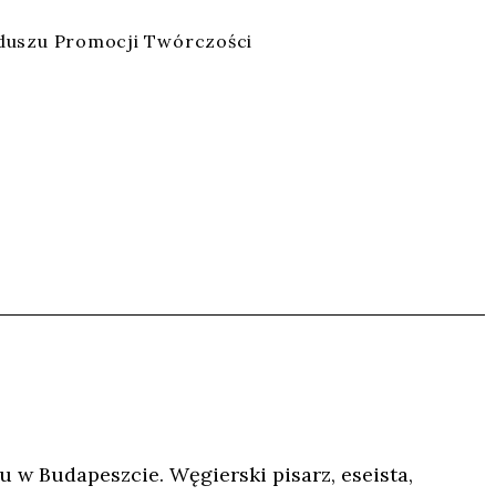
du­szu Pro­mo­cji Twór­czo­ści
u w Budapeszcie. Węgierski pisarz, eseista,