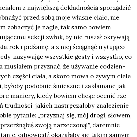
ia­łem z naj­więk­szą dokład­no­ścią spo­rzą­dzić
na­żyć przed sobą moje wła­sne cia­ło, nie
m zoba­czyć je nagie, tak samo bowiem
u­ją­ce­mu sek­cji zwłok, by nie ruszał okry­wa­ją­
a­frok i pidża­mę, a z niej ścią­gnąć iry­tu­ją­co
e­dy, nazy­wa­jąc wszyst­kie gesty i wszyst­ko, co
ia musia­łem przy­znać, że uży­wa­nie codzien­
ych czę­ści cia­ła, a sko­ro mowa o żywym cie­le
ji, było­by podob­nie śmiesz­ne i zakła­ma­ne jak
obre manie­ry, kie­dy bowiem chcąc oce­nić rze­
 trud­no­ści, jakich nastrę­cza­ło­by zna­le­zie­nie
sobie pyta­nie: „przy­znaj się, mój dro­gi, sło­wem,
 prze­rżną­łeś swo­ją narze­czo­ną!”, darem­nie
yta­nie, odpo­wiedź oka­za­ła­by się takim samym