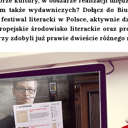
­rze kul­tu­ry, w obsza­rze reali­za­cji mię­d
ym tak­że wydaw­ni­czych? Dołącz do Biu­ra 
zy festi­wal lite­rac­ki w Pol­sce, aktyw­nie 
ro­pej­skie śro­do­wi­sko lite­rac­kie oraz p
o­rzy zdo­by­li już pra­wie dwie­ście róż­ne­g