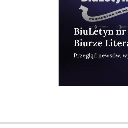
BiuLetyn nr
Biurze Lite
Prze­gląd new­sów, wp