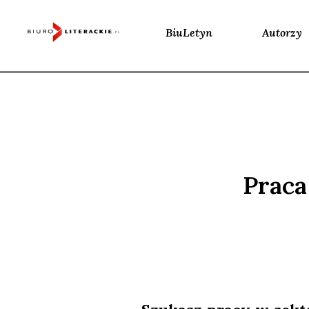
BiuLetyn
Autorzy
Skip
to
content
Praca