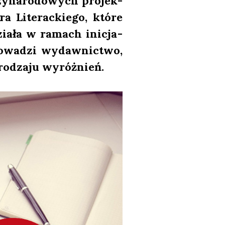
zy­na­ro­do­wych pro­jek­
Lite­rac­kie­go, któ­re
dzia­ła w ramach ini­cja­
ro­wa­dzi wydaw­nic­two,
o rodza­ju wyróż­nień.