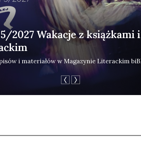
 5/2027 Wakacje z książkami 
rackim
i­sów i mate­ria­łów w Maga­zy­nie Lite­rac­kim biBL