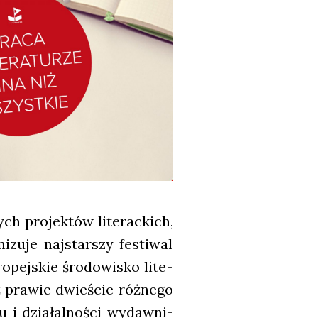
ych pro­jek­tów lite­rac­kich,
zu­je naj­star­szy festi­wal
o­pej­skie śro­do­wi­sko lite­
ż pra­wie dwie­ście róż­ne­go
 i dzia­łal­no­ści wydaw­ni­