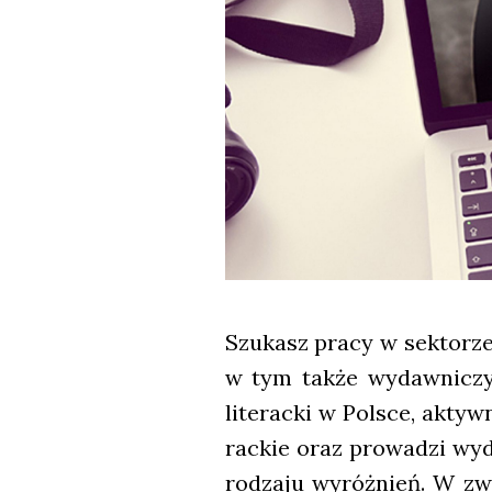
Szu­kasz pra­cy w sek­to­rze 
w tym tak­że wydaw­ni­czych
lite­rac­ki w Pol­sce, aktyw­
rac­kie oraz pro­wa­dzi wyda
rodza­ju wyróż­nień. W zwią