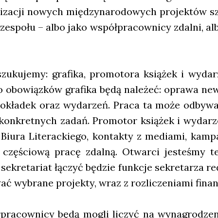
­za­cji nowych mię­dzy­na­ro­do­wych pro­jek­tów s
zespo­łu – albo jako współ­pra­cow­ni­cy zdal­ni, alb
zu­ku­je­my: gra­fi­ka, pro­mo­to­ra ksią­żek i wyd
 Do obo­wiąz­ków gra­fi­ka będą nale­żeć: opra­wa ne
 okła­dek oraz wyda­rzeń. Pra­ca ta może odby­wa
on­kret­nych zadań. Pro­mo­tor ksią­żek i wyda­rz
ą Biu­ra Lite­rac­kie­go, kon­tak­ty z media­mi, kam­
czę­ścio­wą pra­cę zdal­ną. Otwar­ci jeste­śmy też
ekre­ta­riat łączyć będzie funk­cje sekre­ta­rza reda
ć wybra­ne pro­jek­ty, wraz z roz­li­cze­nia­mi finan
­pra­cow­ni­cy będą mogli liczyć na wyna­gro­dze­