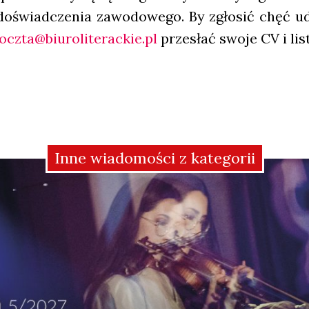
oświad­cze­nia zawo­do­we­go. By zgło­sić chęć udzi
oczta@biuroliterackie.pl
prze­słać swo­je CV i lis
Inne wiadomości z kategorii