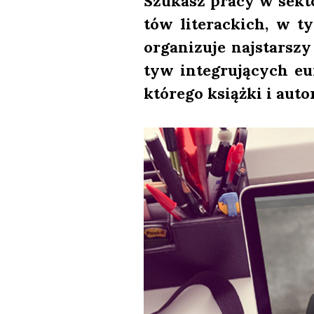
Szu­kasz pra­cy w sek­to
tów lite­rac­kich, w t
orga­ni­zu­je naj­star­s
tyw inte­gru­ją­cych eu
któ­re­go książ­ki i aut