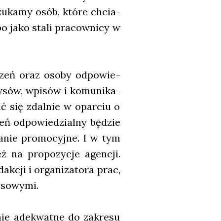
zu­ka­my osób, któ­re chcia­
o jako sta­li pra­cow­ni­cy w
a­rzeń oraz oso­by odpo­wie­
w­sów, wpi­sów i komu­ni­ka­
ć się zdal­nie w opar­ciu o
eń odpo­wie­dzial­ny będzie
pa­nie pro­mo­cyj­ne. I w tym
 na pro­po­zy­cje agen­cji.
k­cji i orga­ni­za­to­ra prac,
­so­wy­mi.
nie ade­kwat­ne do zakre­su