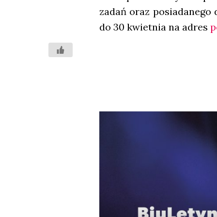
zadań oraz posia­da­ne­go d
do 30 kwiet­nia na adres
p