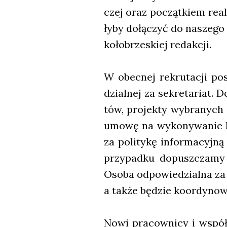
czej oraz począt­kiem reali
ły­by dołą­czyć do nasze­go 
koło­brze­skiej redak­cji.
W obec­nej rekru­ta­cji pos
dzial­nej za sekre­ta­riat.
tów, pro­jek­ty wybra­nych
umo­wę na wyko­ny­wa­nie k
za poli­ty­kę infor­ma­cyj­n
przy­pad­ku dopusz­cza­my 
Oso­ba odpo­wie­dzial­na za s
a tak­że będzie koor­dy­no­wa
Nowi pra­cow­ni­cy i współ