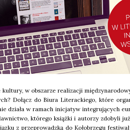
kul­tu­ry, w obsza­rze reali­za­cji mię­dzy­na­ro­do­w
? Dołącz do Biu­ra Lite­rac­kie­go, któ­re orga­ni­
nie dzia­ła w ramach ini­cja­tyw inte­gru­ją­cych eur
w­nic­two, któ­re­go książ­ki i auto­rzy zdo­by­li ju
z­ku z prze­pro­wadz­ką do Koło­brze­gu festi­wa­lu