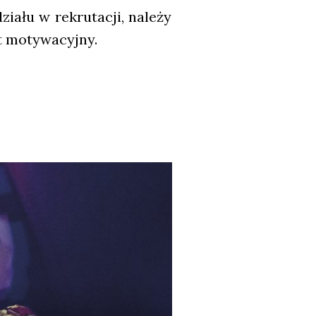
a­łu w rekru­ta­cji, nale­ży
t moty­wa­cyj­ny.