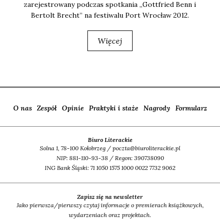
zare­je­stro­wa­ny pod­czas spo­tka­nia „Got­t­fried Benn i
Ber­tolt Brecht” na festi­wa­lu Port Wro­cław 2012.
Więcej
O nas
Zespół
Opinie
Praktyki i staże
Nagrody
Formularz
Biuro Literackie
Solna 1, 78-100 Kołobrzeg / poczta@biuroliterackie.pl
NIP: 881-110-93-38 / Regon: 390738090
ING Bank Śląski: 71 1050 1575 1000 0022 7732 9062
Zapisz się na newsletter
Jako pierwsza/pierwszy czytaj informacje o premierach książkowych,
wydarzeniach oraz projektach.