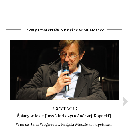
Teksty i materiały o książce w biBLiotece
RECYTACJE
Śpiący w lesie [przekład czyta Andrzej Kopacki]
Wiersz Jana Wagne­ra z książ­ki
Musz­le w kape­lu­szu
,