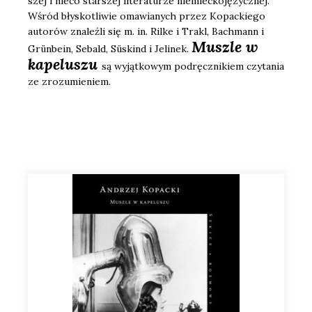
szej i nie­co star­szej lite­ra­tu­rze nie­miec­ko­ję­zycz­nej.
Wśród bły­sko­tli­wie oma­wia­nych przez Kopac­kie­go
auto­rów zna­leź­li się m. in. Ril­ke i Trakl, Bach­mann i
Musz­le w
Grün­be­in, Sebald, Süskind i Jeli­nek.
kape­lu­szu
są wyjąt­ko­wym pod­ręcz­ni­kiem czy­ta­nia
ze zro­zu­mie­niem.