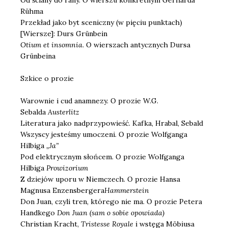
Rühma
Przekład jako byt sceniczny (w pięciu punktach)
[Wiersze]: Durs Grünbein
Otium et insomnia.
O wierszach antycznych Dursa
Grünbeina
Szkice o prozie
Warownie i cud anamnezy. O prozie W.G.
Sebalda
Austerlitz
Literatura jako nadprzypowieść. Kafka, Hrabal, Sebald
Wszyscy jesteśmy umoczeni. O prozie Wolfganga
Hilbiga
„Ja”
Pod elektrycznym słońcem. O prozie Wolfganga
Hilbiga
Prowizorium
Z dziejów uporu w Niemczech. O prozie Hansa
Magnusa Enzensbergera
Hammerstein
Don Juan, czyli tren, którego nie ma. O prozie Petera
Handkego
Don Juan (sam o sobie opowiada)
Christian Kracht,
Tristesse Royale
i wstęga Möbiusa