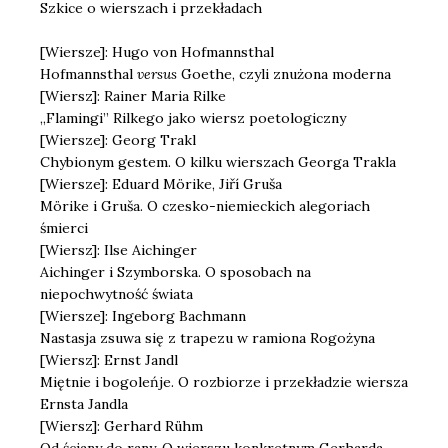
Szkice o wierszach i przekładach
[Wiersze]: Hugo von Hofmannsthal
Hofmannsthal
versus
Goethe, czyli znużona moderna
[Wiersz]: Rainer Maria Rilke
„Flamingi” Rilkego jako wiersz poetologiczny
[Wiersze]: Georg Trakl
Chybionym gestem. O kilku wierszach Georga Trakla
[Wiersze]: Eduard Mörike, Jiří Gruša
Mörike i Gruša. O czesko-niemieckich alegoriach
śmierci
[Wiersz]: Ilse Aichinger
Aichinger i Szymborska. O sposobach na
niepochwytność świata
[Wiersze]: Ingeborg Bachmann
Nastasja zsuwa się z trapezu w ramiona Rogożyna
[Wiersz]: Ernst Jandl
Miętnie i bogoleńje. O rozbiorze i przekładzie wiersza
Ernsta Jandla
[Wiersz]: Gerhard Rühm
Od ściany do rany. O wierszu konkretnym Gerharda