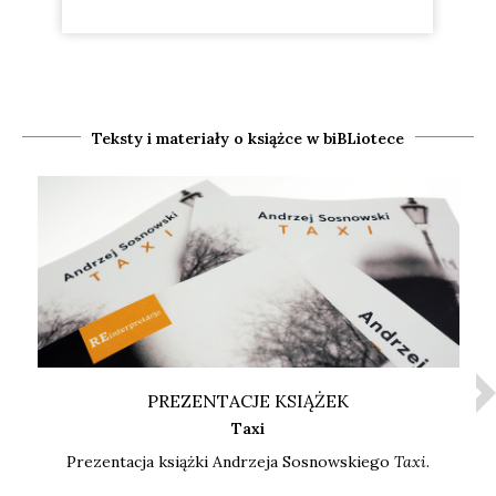
Teksty i materiały o książce w biBLiotece
PREZENTACJE KSIĄŻEK
Taxi
Pre­zen­ta­cja książ­ki Andrze­ja Sosnow­skie­go
Taxi
.