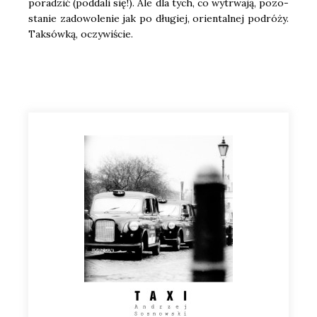
pora­dzić (pod­da­li się!). Ale dla tych, co wytrwa­ją, pozo­
sta­nie zado­wo­le­nie jak po dłu­giej, orien­tal­nej podró­ży.
Tak­sów­ką, oczy­wi­ście.