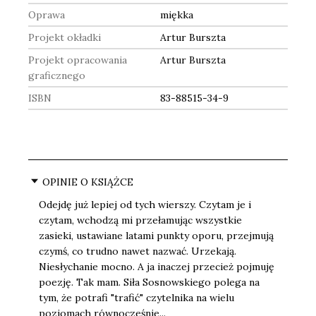
Oprawa
miękka
Projekt okładki
Artur Burszta
Projekt opracowania
Artur Burszta
graficznego
ISBN
83-88515-34-9
OPINIE O KSIĄŻCE
Odejdę już lepiej od tych wierszy. Czytam je i
czytam, wchodzą mi przełamując wszystkie
zasieki, ustawiane latami punkty oporu, przejmują
czymś, co trudno nawet nazwać. Urzekają.
Niesłychanie mocno. A ja inaczej przecież pojmuję
poezję. Tak mam. Siła Sosnowskiego polega na
tym, że potrafi "trafić" czytelnika na wielu
poziomach równocześnie...