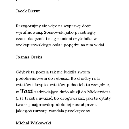
Jacek Bierut
Przygotujmy się więc na wyprawę dość
wyrafinowaną: Sosnowski jako przebiegły
czarnoksiężnik i mag zamieni czytelnika w
szekspirowskiego osła i popędzi na nim w dal...
Joanna Orska
Gdybyż ta poezja tak nie łudziła swoim
podobieństwem do rebusa... Bo choćby rola
cytatów i krypto-cytatów, pełno ich tu wszędzie,
Taxi
w
zadziwiająco dużo aluzji do Mickiewicza.
(...) I trzeba uważać, bo drogowskaz, jaki te cytaty
tworzą, najprawdopodobniej został przez
jakiegoś turystę-wandala przekręcony.
Michał Witkowski