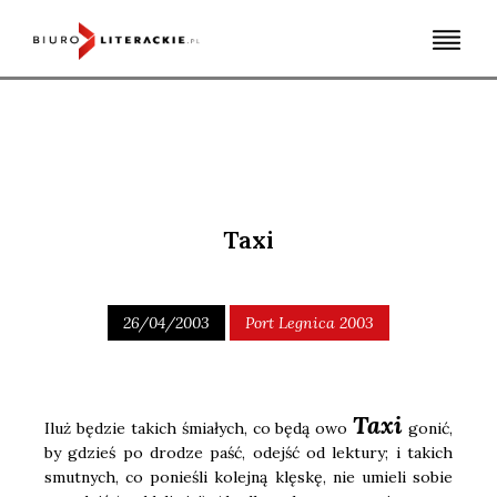
Skip
to
content
Taxi
26/04/2003
Port Legnica 2003
Taxi
Iluż będzie takich śmia­łych, co będą owo
gonić,
by gdzieś po dro­dze paść, odejść od lek­tu­ry; i takich
smut­nych, co ponie­śli kolej­ną klę­skę, nie umie­li sobie