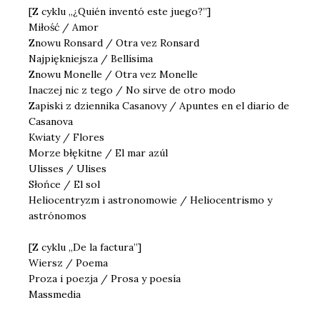
[Z cyklu „¿Quién inventó este juego?”]
Miłość / Amor
Znowu Ronsard / Otra vez Ronsard
Najpiękniejsza / Bellísima
Znowu Monelle / Otra vez Monelle
Inaczej nic z tego / No sirve de otro modo
Zapiski z dziennika Casanovy / Apuntes en el diario de
Casanova
Kwiaty / Flores
Morze błękitne / El mar azúl
Ulisses / Ulises
Słońce / El sol
Heliocentryzm i astronomowie / Heliocentrismo y
astrónomos
[Z cyklu „De la factura”]
Wiersz / Poema
Proza i poezja / Prosa y poesía
Massmedia