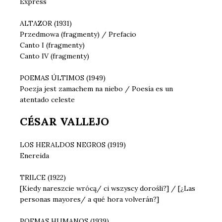
Express
ALTAZOR (1931)
Przedmowa (fragmenty) / Prefacio
Canto I (fragmenty)
Canto IV (fragmenty)
POEMAS ÚLTIMOS (1949)
Poezja jest zamachem na niebo / Poesía es un
atentado celeste
CÉSAR VALLEJO
LOS HERALDOS NEGROS (1919)
Enereida
TRILCE (1922)
[Kiedy nareszcie wrócą/ ci wszyscy dorośli?] / [¿Las
personas mayores/ a qué hora volverán?]
POEMAS HUMANOS (1939)