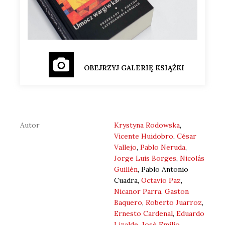
OBEJRZYJ GALERIĘ KSIĄŻKI
Autor
Krystyna Rodowska
,
Vicente Huidobro
,
César
Vallejo
,
Pablo Neruda
,
Jorge Luis Borges
,
Nicolás
Guillén
, Pablo Antonio
Cuadra,
Octavio Paz
,
Nicanor Parra
,
Gaston
Baquero
,
Roberto Juarroz
,
Ernesto Cardenal
,
Eduardo
Lizalde
,
José Emilio