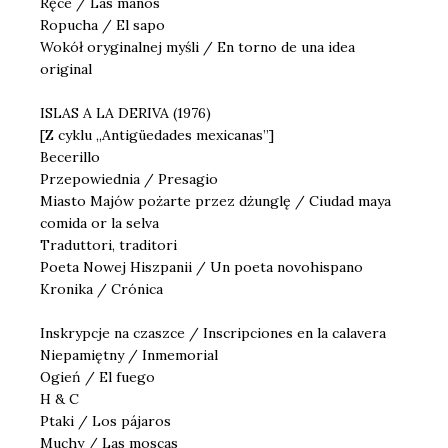
Ręce / Las manos
Ropucha / El sapo
Wokół oryginalnej myśli / En torno de una idea
original
ISLAS A LA DERIVA (1976)
[Z cyklu „Antigüedades mexicanas”]
Becerillo
Przepowiednia / Presagio
Miasto Majów pożarte przez dżunglę / Ciudad maya
comida or la selva
Traduttori, traditori
Poeta Nowej Hiszpanii / Un poeta novohispano
Kronika / Crónica
Inskrypcje na czaszce / Inscripciones en la calavera
Niepamiętny / Inmemorial
Ogień / El fuego
H & C
Ptaki / Los pájaros
Muchy / Las moscas