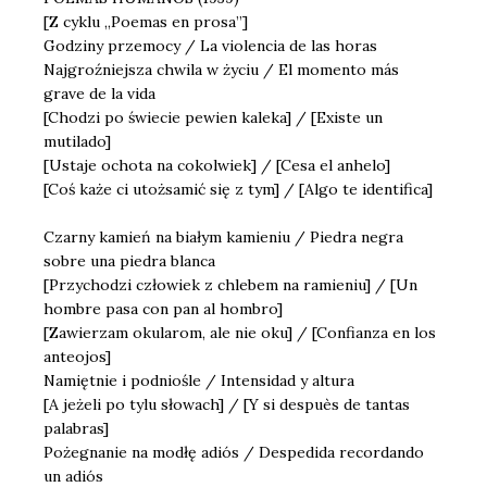
[Z cyklu „Poemas en prosa”]
Godziny przemocy / La violencia de las horas
Najgroźniejsza chwila w życiu / El momento más
grave de la vida
[Chodzi po świecie pewien kaleka] / [Existe un
mutilado]
[Ustaje ochota na cokolwiek] / [Cesa el anhelo]
[Coś każe ci utożsamić się z tym] / [Algo te identifica]
Czarny kamień na białym kamieniu / Piedra negra
sobre una piedra blanca
[Przychodzi człowiek z chlebem na ramieniu] / [Un
hombre pasa con pan al hombro]
[Zawierzam okularom, ale nie oku] / [Confianza en los
anteojos]
Namiętnie i podniośle / Intensidad y altura
[A jeżeli po tylu słowach] / [Y si despuès de tantas
palabras]
Pożegnanie na modłę adiós / Despedida recordando
un adiós