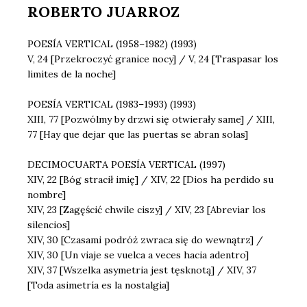
ROBERTO JUARROZ
POESÍA VERTICAL (1958–1982) (1993)
V, 24 [Przekroczyć granice nocy] / V, 24 [Traspasar los
limites de la noche]
POESÍA VERTICAL (1983–1993) (1993)
XIII, 77 [Pozwólmy by drzwi się otwierały same] / XIII,
77 [Hay que dejar que las puertas se abran solas]
DECIMOCUARTA POESÍA VERTICAL (1997)
XIV, 22 [Bóg stracił imię] / XIV, 22 [Dios ha perdido su
nombre]
XIV, 23 [Zagęścić chwile ciszy] / XIV, 23 [Abreviar los
silencios]
XIV, 30 [Czasami podróż zwraca się do wewnątrz] /
XIV, 30 [Un viaje se vuelca a veces hacia adentro]
XIV, 37 [Wszelka asymetria jest tęsknotą] / XIV, 37
[Toda asimetría es la nostalgia]