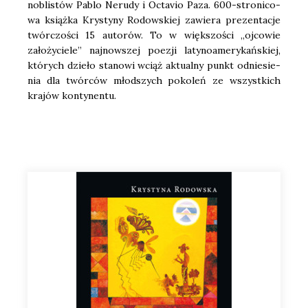
nobli­stów Pablo Neru­dy i Octa­vio Paza. 600-stro­ni­co­
wa książ­ka Kry­sty­ny Rodow­skiej zawie­ra pre­zen­ta­cje
twór­czo­ści 15 auto­rów. To w więk­szo­ści „ojco­wie
zało­ży­cie­le” naj­now­szej poezji laty­no­ame­ry­kań­skiej,
któ­rych dzie­ło sta­no­wi wciąż aktu­al­ny punkt odnie­sie­
nia dla twór­ców młod­szych poko­leń ze wszyst­kich
kra­jów kon­ty­nen­tu.