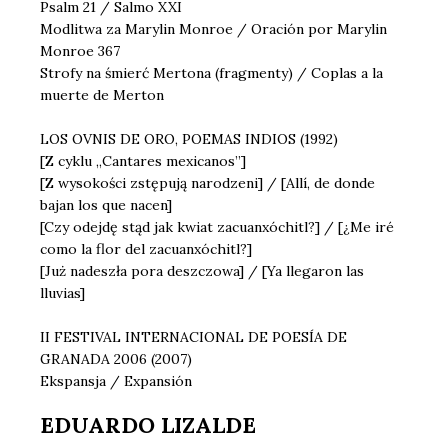
Psalm 21 / Salmo XXI
Modlitwa za Marylin Monroe / Oración por Marylin
Monroe 367
Strofy na śmierć Mertona (fragmenty) / Coplas a la
muerte de Merton
LOS OVNIS DE ORO, POEMAS INDIOS (1992)
[Z cyklu „Cantares mexicanos”]
[Z wysokości zstępują narodzeni] / [Allí, de donde
bajan los que nacen]
[Czy odejdę stąd jak kwiat zacuanxóchitl?] / [¿Me iré
como la flor del zacuanxóchitl?]
[Już nadeszła pora deszczowa] / [Ya llegaron las
lluvias]
II FESTIVAL INTERNACIONAL DE POESÍA DE
GRANADA 2006 (2007)
Ekspansja / Expansión
EDUARDO LIZALDE