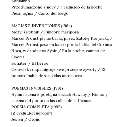
Adhiámbo
Przetłumaczone z nocy / Traducido de la noche
Pieśń ognia / Canto del fuego
MAGIAS E INVENCIONES (1984)
Motyl żałobnik / Fúnebre mariposa
Marcel Proust płynie barką przez Zatokę Koryncką /
Marcel Proust pasa en barco por la bahía del Corinto
Nocą, w drodze na Sybir / En la noche, camino de
Siberia
Bohater / El héroe
Człowiek rozpamiętuje swe przeszłe żywoty / El
hombre habla de sus vidas anteriores
POEMAS INVISIBLES (1991)
Hymn i scena z poetą na ulicach Hawany / Himno y
escena del poeta en las calles de la Habana
POESÍA COMPLETA (1995)
[Z cyklu „Recuerdos”]
Jesień / Otoño