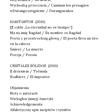
Wychodzą przeczucia / Caminan los presagios
wDurangozstąpienie / Duranguraños
HABITANTOS (2010)
[Z cyklu „La eternidad no es tiempo”]
Ma na imię Bagdad / Su nombre es Bagdad
Poeta z przestrzeloną głową / El poeta lleva un tiro
en la cabeza
Śmierć / La muerte
Poezja / Poesía
CRISTALES SÓLIDOS (2010)
Z drżeniem / Trémula
Szalbierz / El impostor
Objaśnienia
Noty o autorach
Wielogłos (innej) Ameryki
Acknowledgements
Alfabetyczny spis incipitów i tytułów