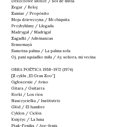
Deszczowe słońce / Sol de lluvia
Zegar / Reloj
Zamiar / Propósito
Moja dziewczyna / Mi chiquita
Przybyliśmy / Llegada
Madrygał / Madrigal
Zagadki / Adivinanzas
Sensemayá
Samotna palma / La palma sola
Oj, pani sąsiadko miła / Ay, señora, mi vecina
OBRA POÉTICA 1958–1972 (1974)
[Z cyklu „El Gran Zoo”]
Ogłoszenie / Aviso
Gitara / Guitarra
Rzeki / Los ríos
Nauczycielka / Institutriz
Głód / El hambre
Cyklon / Ciclón
Księżyc / La luna
Ptak-Feniks / Ave-fenix