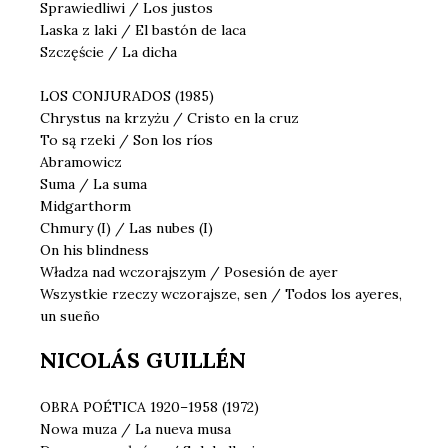
Sprawiedliwi / Los justos
Laska z laki / El bastón de laca
Szczęście / La dicha
LOS CONJURADOS (1985)
Chrystus na krzyżu / Cristo en la cruz
To są rzeki / Son los ríos
Abramowicz
Suma / La suma
Midgarthorm
Chmury (I) / Las nubes (I)
On his blindness
Władza nad wczorajszym / Posesión de ayer
Wszystkie rzeczy wczorajsze, sen / Todos los ayeres,
un sueño
NICOLÁS GUILLÉN
OBRA POÉTICA 1920–1958 (1972)
Nowa muza / La nueva musa