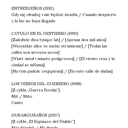
ENTRESUEÑOS (1992)
Gdy się obudzę i nie będzie światła / Cuando despierte
y la luz no haya llegado
CATULO EN EL DESTIERRO (1993)
[Zaledwie dwa tysiące lat] / [Apenas dos mil años]
[Wszystkie ulice to suche strumienie] / [Todas las
calles son arroyos secos]
[Wiatr ustał i miasto podgrzewa] / [El viento cesa y la
ciudad se inflama]
[Na tym padole zwątpienia] / [En este valle de dudas]
LOS VERSOS DEL GUERRERO (1998)
[Z cyklu „Guerra florida”]
Mit / Mito
Canto
DURANGURAÑOS (2007)
[Z cyklu „El Espinazo del Diablo”]
Mój dziadek / Mi abuelo