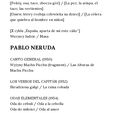
[Pokój, osa, taco, zbocza gór] / [La pez, la avispa, el
taco, las vertientes]
[Gniew, który rozbija człowieka na dzieci] / [La cólera
que quiebra al hombre en niños]
[Z cyklu „España, aparta de mí este cáliz”]
Wszyscy ludzie / Masa
PABLO NERUDA
CANTO GENERAL (1950)
Wyżyny Machu Picchu (fragment) / Las Alturas de
Machu Picchu
LOS VERSOS DEL CAPITÁN (1952)
Skradziona gałąź / La rama robada
ODAS ELEMENTALES (1954)
Oda do cebuli / Oda a la cebolla
Oda do miłości / Oda al amor