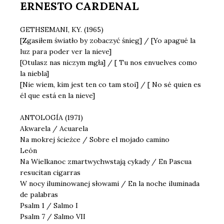
ERNESTO CARDENAL
GETHSEMANI, KY. (1965)
[Zgasiłem światło by zobaczyć śnieg] / [Yo apagué la
luz para poder ver la nieve]
[Otulasz nas niczym mgła] / [ Tu nos envuelves como
la niebla]
[Nie wiem, kim jest ten co tam stoi] / [ No sé quien es
él que está en la nieve]
ANTOLOGÍA (1971)
Akwarela / Acuarela
Na mokrej ścieżce / Sobre el mojado camino
León
Na Wielkanoc zmartwychwstają cykady / En Pascua
resucitan cigarras
W nocy iluminowanej słowami / En la noche iluminada
de palabras
Psalm 1 / Salmo I
Psalm 7 / Salmo VII