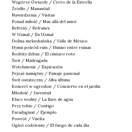
Wzgórze Gwiazdy / Cerro de la Estrella
Źródło / Manantial
Nawiedzenia / Visitas
Ponad miłość / Mas allá del amor
Refreny / Refranes
W Uxmal / En Uxmal
Dolina meksykańska / Valle de México
Hymn pośród ruin / Himno entre ruinas
Rozbity dzban / El cántaro roto
Świt / Madrugada
Wytchnienie / Espiración
Pejzaż namiętny / Paisaje pasional
Świt ostateczny / Alba última
Koncert w ogrodzie / Concierto en el jardín
Młodość / Juventud
Klucz wodny / La llave de agua
Przy tobie / Contigo
Paradygmat / Ejemplo
Powrót / Vuelta
Ogień codzienny / El fuego de cada día