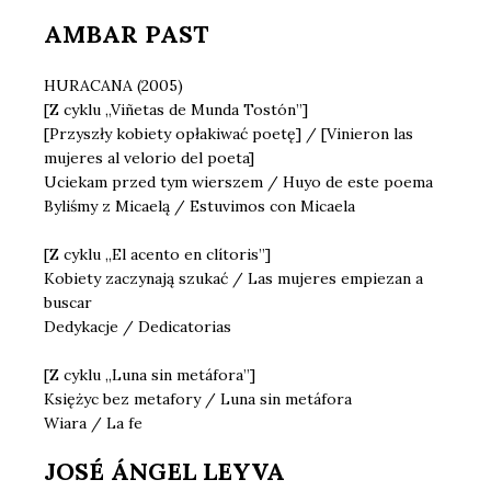
AMBAR PAST
HURACANA (2005)
[Z cyklu „Viñetas de Munda Tostón”]
[Przyszły kobiety opłakiwać poetę] / [Vinieron las
mujeres al velorio del poeta]
Uciekam przed tym wierszem / Huyo de este poema
Byliśmy z Micaelą / Estuvimos con Micaela
[Z cyklu „El acento en clítoris”]
Kobiety zaczynają szukać / Las mujeres empiezan a
buscar
Dedykacje / Dedicatorias
[Z cyklu „Luna sin metáfora”]
Księżyc bez metafory / Luna sin metáfora
Wiara / La fe
JOSÉ ÁNGEL LEYVA