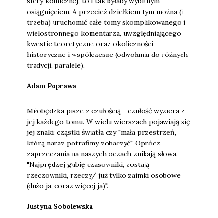
sfery komicznej, to i tak byłaby wybitnym
osiągnięciem. A przecież dziełkiem tym można (i
trzeba) uruchomić całe tomy skomplikowanego i
wielostronnego komentarza, uwzględniającego
kwestie teoretyczne oraz okoliczności
historyczne i współczesne (odwołania do różnych
tradycji, paralele).
Adam Poprawa
Miłobędzka pisze z czułością - czułość wyziera z
jej każdego tomu. W wielu wierszach pojawiają się
jej znaki: cząstki światła czy "mała przestrzeń,
którą naraz potrafimy zobaczyć". Oprócz
zaprzeczania na naszych oczach znikają słowa.
"Najprędzej gubię czasowniki, zostają
rzeczowniki, rzeczy/ już tylko zaimki osobowe
(dużo ja, coraz więcej ja)".
Justyna Sobolewska