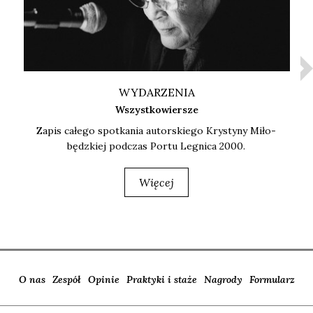
WYDARZENIA
Wszystkowiersze
Zapis całe­go spo­tka­nia autor­skie­go Kry­sty­ny Miło­
będz­kiej pod­czas Por­tu Legni­ca 2000.
Więcej
O nas
Zespół
Opinie
Praktyki i staże
Nagrody
Formularz