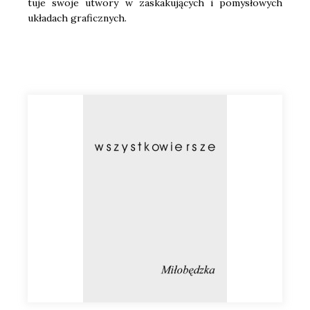
tu­je swo­je utwo­ry w zaska­ku­ją­cych i pomy­sło­wych
ukła­dach gra­ficz­nych.