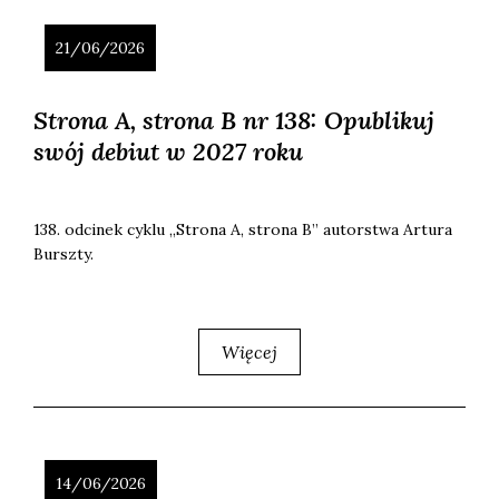
21/06/2026
Strona A, strona B nr 138: Opublikuj
swój debiut w 2027 roku
138. odci­nek cyklu „Stro­na A, stro­na B” autor­stwa Artu­ra
Bursz­ty.
Więcej
14/06/2026