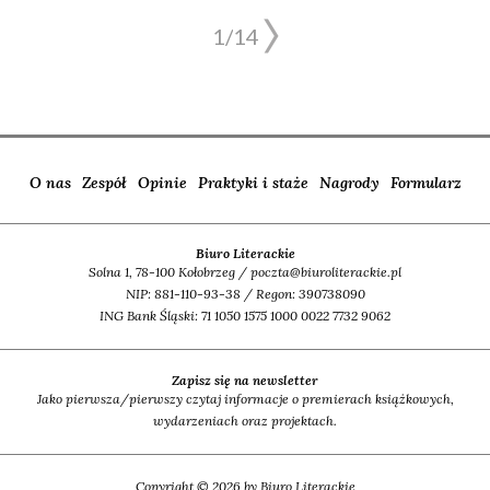
1/
14
O nas
Zespół
Opinie
Praktyki i staże
Nagrody
Formularz
Biuro Literackie
Solna 1, 78-100 Kołobrzeg / poczta@biuroliterackie.pl
NIP: 881-110-93-38 / Regon: 390738090
ING Bank Śląski: 71 1050 1575 1000 0022 7732 9062
Zapisz się na newsletter
Jako pierwsza/pierwszy czytaj informacje o premierach książkowych,
wydarzeniach oraz projektach.
Copyright © 2026 by Biuro Literackie