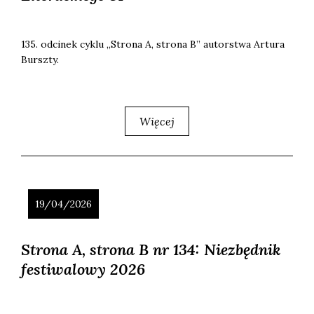
135. odci­nek cyklu „Stro­na A, stro­na B” autor­stwa Artu­ra
Bursz­ty.
Więcej
19/04/2026
Strona A, strona B nr 134: Niezbędnik
festiwalowy 2026