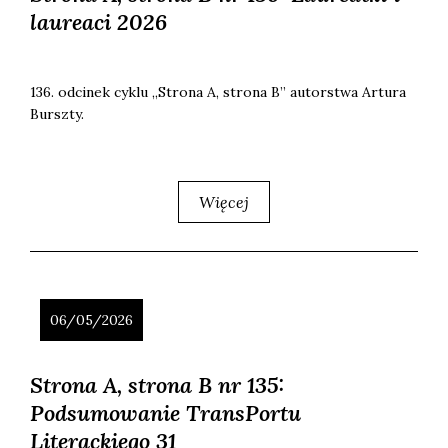
laureaci 2026
136. odci­nek cyklu „Stro­na A, stro­na B” autor­stwa Artu­ra
Bursz­ty.
Więcej
06/05/2026
Strona A, strona B nr 135:
Podsumowanie TransPortu
Literackiego 31