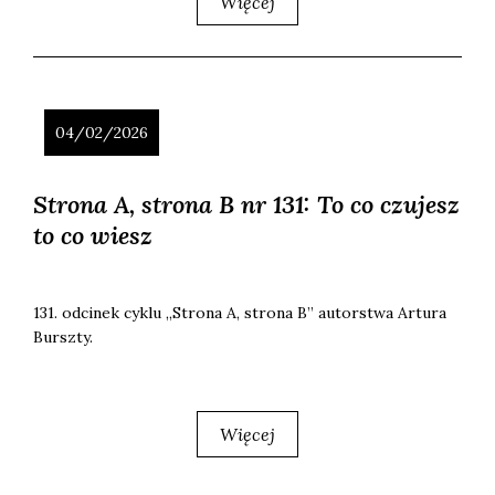
Więcej
04/02/2026
Strona A, strona B nr 131: To co czujesz
to co wiesz
131. odci­nek cyklu „Stro­na A, stro­na B” autor­stwa Artu­ra
Bursz­ty.
Więcej