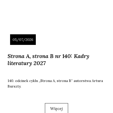
05/07/2026
Strona A, strona B nr 140: Kadry
literatury 2027
140. odci­nek cyklu „Stro­na A, stro­na B” autor­stwa Artu­ra
Bursz­ty.
Więcej