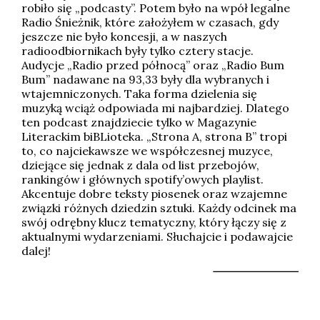
robiło się „podcasty”. Potem było na wpół legalne
Radio Śnieżnik, które założyłem w czasach, gdy
jeszcze nie było koncesji, a w naszych
radioodbiornikach były tylko cztery stacje.
Audycje „Radio przed północą” oraz „Radio Bum
Bum” nadawane na 93,33 były dla wybranych i
wtajemniczonych. Taka forma dzielenia się
muzyką wciąż odpowiada mi najbardziej. Dlatego
ten podcast znajdziecie tylko w Magazynie
Literackim biBLioteka. „Strona A, strona B” tropi
to, co najciekawsze we współczesnej muzyce,
dziejące się jednak z dala od list przebojów,
rankingów i głównych spotify’owych playlist.
Akcentuje dobre teksty piosenek oraz wzajemne
związki różnych dziedzin sztuki. Każdy odcinek ma
swój odrębny klucz tematyczny, który łączy się z
aktualnymi wydarzeniami. Słuchajcie i podawajcie
dalej!