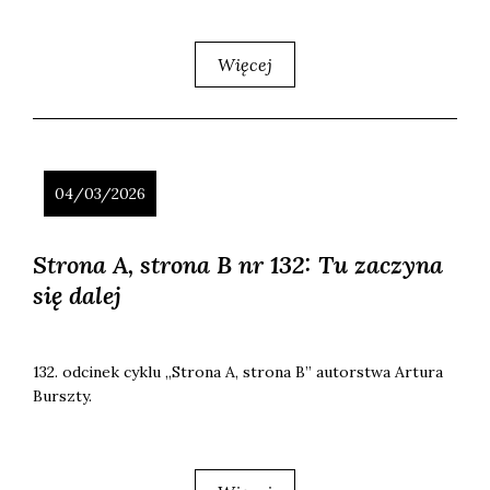
Więcej
04/03/2026
Strona A, strona B nr 132: Tu zaczyna
się dalej
132. odci­nek cyklu „Stro­na A, stro­na B” autor­stwa Artu­ra
Bursz­ty.