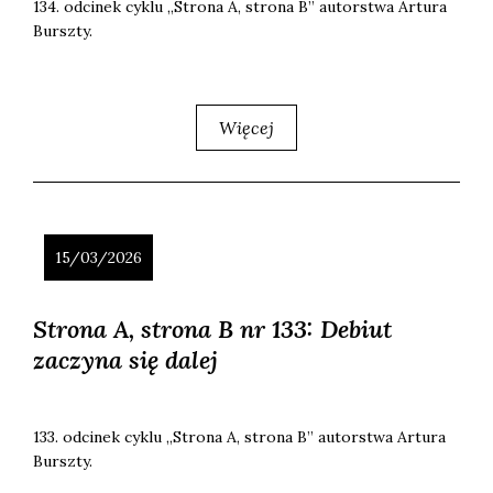
134. odci­nek cyklu „Stro­na A, stro­na B” autor­stwa Artu­ra
Bursz­ty.
Więcej
15/03/2026
Strona A, strona B nr 133: Debiut
zaczyna się dalej
133. odci­nek cyklu „Stro­na A, stro­na B” autor­stwa Artu­ra
Bursz­ty.