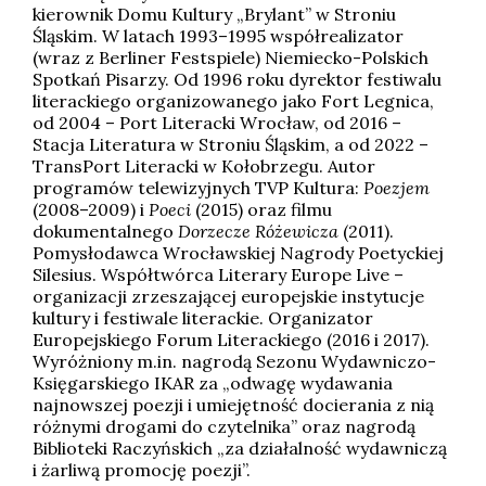
kierownik Domu Kultury „Brylant” w Stroniu
Śląskim. W latach 1993–1995 współrealizator
(wraz z Berliner Festspiele) Niemiecko-Polskich
Spotkań Pisarzy. Od 1996 roku dyrektor festiwalu
literackiego organizowanego jako Fort Legnica,
od 2004 – Port Literacki Wrocław, od 2016 –
Stacja Literatura w Stroniu Śląskim, a od 2022 –
TransPort Literacki w Kołobrzegu. Autor
programów telewizyjnych TVP Kultura:
Poezjem
(2008–2009) i
Poeci
(2015) oraz filmu
dokumentalnego
Dorzecze Różewicza
(2011).
Pomysłodawca Wrocławskiej Nagrody Poetyckiej
Silesius. Współtwórca Literary Europe Live –
organizacji zrzeszającej europejskie instytucje
kultury i festiwale literackie. Organizator
Europejskiego Forum Literackiego (2016 i 2017).
Wyróżniony m.in. nagrodą Sezonu Wydawniczo-
Księgarskiego IKAR za „odwagę wydawania
najnowszej poezji i umiejętność docierania z nią
różnymi drogami do czytelnika” oraz nagrodą
Biblioteki Raczyńskich „za działalność wydawniczą
i żarliwą promocję poezji”.