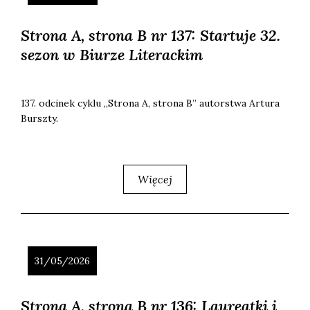
Strona A, strona B nr 137: Startuje 32.
sezon w Biurze Literackim
137. odci­nek cyklu „Stro­na A, stro­na B” autor­stwa Artu­ra
Bursz­ty.
Więcej
31/05/2026
Strona A, strona B nr 136: Laureatki i