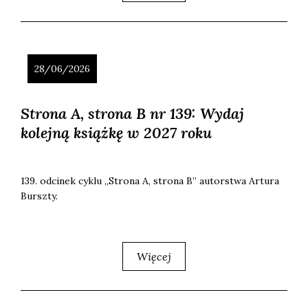
28/06/2026
Strona A, strona B nr 139: Wydaj
kolejną książkę w 2027 roku
139. odci­nek cyklu „Stro­na A, stro­na B” autor­stwa Artu­ra
Bursz­ty.
Więcej