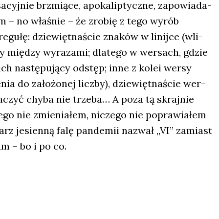
­cyj­nie brzmią­ce, apo­ka­lip­tycz­ne, zapo­wia­da­
łem – no wła­śnie – że zro­bię z tego wyrób
gu­łę: dzie­więt­na­ście zna­ków w linij­ce (wli­
py mię­dzy wyra­za­mi; dla­te­go w wer­sach, gdzie
ich nastę­pu­ją­cy odstęp; inne z kolei wer­sy
­nia do zało­żo­nej licz­by), dzie­więt­na­ście wer­
ma­czyć chy­ba nie trze­ba… A poza tą skraj­nie
e­go nie zmie­nia­łem, nicze­go nie popra­wia­łem
karz jesien­ną falę pan­de­mii nazwał „VI” zamiast
am – bo i po co.