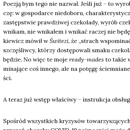
Poezją bym tego nie nazwał. Jeśli już – to wyro
czę: w gospo­dar­ce nie­do­bo­ru, cha­rak­te­ry­styc
zastęp­stwie praw­dzi­wej cze­ko­la­dy, wyrób cze­k
wni­kam, nie wni­ka­łem i wni­kać raczej nie będę
kie­wicz mówił w
Świ­te­zi
, że „strach wspo­mi­na
szczę­śliw­cy, któ­rzy dostę­po­wa­li sma­ku cze­ko­
będzie. No więc te moje
ready-mades
to takie w
mi­na­ją­ce coś inne­go, ale na potę­gę ściem­nia­ne
ści.
A teraz już wstęp wła­ści­wy – instruk­cja obsłu­gi
Spo­śród wszyst­kich kry­zy­sów towa­rzy­szą­cyc