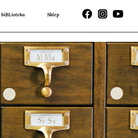
biBLioteka
Sklep