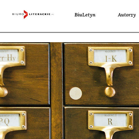
BiuLetyn
Autorzy
Skip
to
content