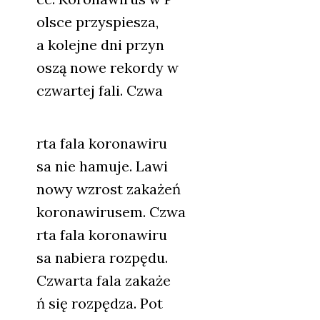
olsce przy­spie­sza,
a kolej­ne dni przyn
oszą nowe rekor­dy w
czwar­tej fali. Czwa
rta fala koro­na­wi­ru
sa nie hamu­je. Lawi
nowy wzrost zaka­żeń
koro­na­wi­ru­sem. Czwa
rta fala koro­na­wi­ru
sa nabie­ra roz­pę­du.
Czwar­ta fala zaka­że
ń się roz­pę­dza. Pot