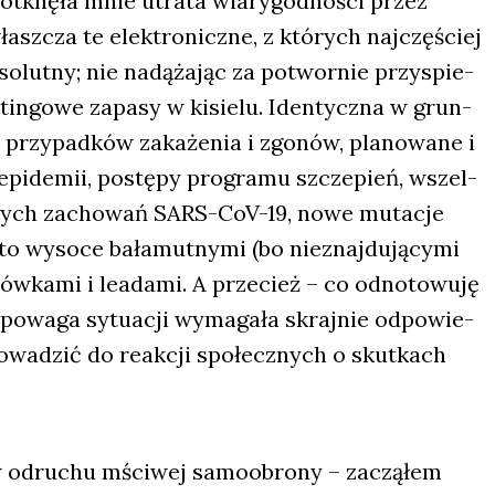
tknę­ła mnie utra­ta wia­ry­god­no­ści przez
sz­cza te elek­tro­nicz­ne, z któ­rych naj­czę­ściej
o­lut­ny; nie nadą­ża­jąc za potwor­nie przy­spie­
a­itin­go­we zapa­sy w kisie­lu. Iden­tycz­na w grun­
h przy­pad­ków zaka­że­nia i zgo­nów, pla­no­wa­ne i
epi­de­mii, postę­py pro­gra­mu szcze­pień, wszel­
­szłych zacho­wań SARS-CoV-19, nowe muta­cje
sto wyso­ce bała­mut­ny­mi (bo nie­znaj­du­ją­cy­mi
łów­ka­mi i leada­mi. A prze­cież – co odno­to­wu­ję
– powa­ga sytu­acji wyma­ga­ła skraj­nie odpo­wie­
­wa­dzić do reak­cji spo­łecz­nych o skut­kach
w odru­chu mści­wej samo­obro­ny – zaczą­łem