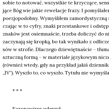
sobie to noto­wać, wszyst­kie te krzy­czą­ce, sen­sa
ją­ce Bóg wie jakie rewe­la­cje fra­zy. I pomy­śla­
poezjo­po­dob­ny. Wymy­śli­łem zamor­dy­stycz­ną re
cza­jąc w to cyfry, zna­ki prze­stan­ko­we i odstę­
zna­ków jest osiem­na­ście, trze­ba doli­czyć do n
zaczy­na­ją się krop­ką, bo tak wyni­ka­ło z odli­cze
sów w stro­fie. Dla­cze­go dzie­więt­na­ście – tłu­
sztucz­ną for­mą – w mate­ria­le języ­ko­wym nicz
(rów­nież wte­dy, gdy na przy­kład jakiś dzien­ni­
„IV”). Wyszło to, co wyszło. Tytu­łu nie wymy­śl
* * *
Koro­na­wi­rus ude­rzył