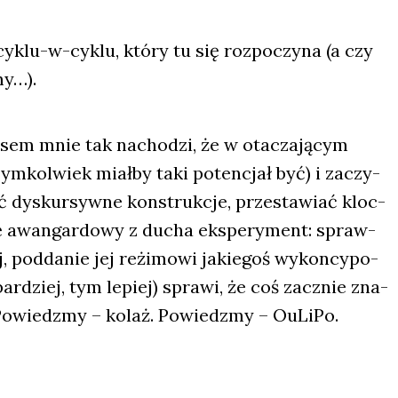
yklu-w-cyklu, któ­ry tu się roz­po­czy­na (a czy
my…).
­sem mnie tak nacho­dzi, że w ota­cza­ją­cym
ym­kol­wiek miał­by taki poten­cjał być) i zaczy­
dys­kur­syw­ne kon­struk­cje, prze­sta­wiać kloc­
hę awan­gar­do­wy z ducha eks­pe­ry­ment: spraw­
ej, pod­da­nie jej reżi­mo­wi jakie­goś wykon­cy­po­
 bar­dziej, tym lepiej) spra­wi, że coś zacznie zna­
Powiedz­my – kolaż. Powiedz­my – OuLi­Po.