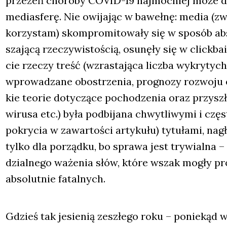
prze­zeń cho­ro­by COVID-19 naj­moc­niej może do
medias­fe­rę. Nie owi­ja­jąc w baweł­nę: media (zwła
korzy­stam) skom­pro­mi­to­wa­ły się w spo­sób abs
sza­ją­cą rze­czy­wi­sto­ścią, osu­nę­ły się w click­b
cie rze­czy treść (wzra­sta­ją­ca licz­ba wykry­tyc
wpro­wa­dza­ne obostrze­nia, pro­gno­zy roz­wo­ju 
kie teo­rie doty­czą­ce pocho­dze­nia oraz przy
wiru­sa etc.) była pod­bi­ja­na chwy­tli­wy­mi i czę­
pokry­cia w zawar­to­ści arty­ku­łu) tytu­ła­mi, nag
tyl­ko dla porząd­ku, bo spra­wa jest try­wial­na 
dzial­ne­go waże­nia słów, któ­re wszak mogły pro
abso­lut­nie fatal­nych.
Gdzieś tak jesie­nią zeszłe­go roku – ponie­kąd 