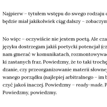
Naj­pierw – tytu­łem wstę­pu do swe­go rodza­ju c
będzie miał jaki­kol­wiek ciąg dal­szy – zoba­czy­
No więc – oczy­wi­ście nie jestem poetą. Ale cza
języ­ku dostrze­gam jakiś poetyc­ki poten­cjał (cz
nam gme­rać w komu­ni­ka­tach, roz­mon­to­wy­wać 
ki zasta­nych fraz. Powiedz­my, że to taki tro­c
dza­nie, czy prze­or­ga­ni­zo­wa­nie mate­rii słow­n
wa­ne­go porząd­ku (naj­le­piej arbi­tral­ne­go – im
czyć jakoś ina­czej. Powiedz­my –
ready-made
. 
Powiedz­my, powiedz­my.