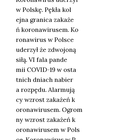
w Pol­skę. Pękła kol
ejna gra­ni­ca zaka­że
ń koro­na­wi­ru­sem. Ko
rona­wi­rus w Pol­sce
ude­rzył że zdwo­jo­ną
siłą. VI fala pan­de
mii COVID-19 w osta
tnich dniach nabier
a roz­pę­du. Alar­mu­ją
cy wzrost zaka­żeń k
oro­na­wi­ru­sem. Ogrom
ny wzrost zaka­żeń k
oro­na­wi­ru­sem w Pols
ce. Koro­na­wi­rus w P