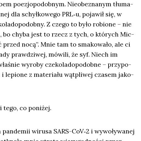
­bem poezjo­po­dob­nym. Nie­obe­zna­nym tłu­ma­
z­nej dla schył­ko­we­go PRL‑u, poja­wił się, w
o­la­do­po­dob­ny. Z cze­go to było robio­ne – nie
, bo chy­ba jest to rzecz z tych, o któ­rych Mic­
ć przed nocą”. Mnie tam to sma­ko­wa­ło, ale ci
la­dy praw­dzi­wej, mówi­li, że syf. Niech im
ła­śnie wyro­by cze­ko­la­do­po­dob­ne – przy­po­
 i lepio­ne z mate­ria­łu wąt­pli­wej cza­sem jako­
 tego, co poni­żej.
h pan­de­mii wiru­sa SARS-CoV‑2 i wywo­ły­wa­nej