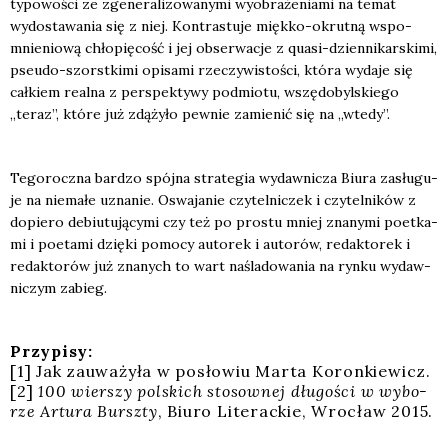
ty­po­wo­ści ze zge­ne­ra­li­zo­wa­ny­mi wyobra­że­nia­mi na temat
wydo­sta­wa­nia się z niej. Kon­tra­stu­je mięk­ko-okrut­ną wspo­
mnie­nio­wą chło­pię­cość i jej obser­wa­cje z quasi-dzien­ni­kar­ski­mi,
pseu­do-szorst­ki­mi opi­sa­mi rze­czy­wi­sto­ści, któ­ra wyda­je się
cał­kiem real­na z per­spek­ty­wy pod­mio­tu, wszę­do­byl­skie­go
„teraz”, któ­re już zdą­ży­ło pew­nie zamie­nić się na „wte­dy”.
Tego­rocz­na bar­dzo spój­na stra­te­gia wydaw­ni­cza Biu­ra zasłu­gu­
je na nie­ma­łe uzna­nie. Oswa­ja­nie czy­tel­ni­czek i czy­tel­ni­ków z
dopie­ro debiu­tu­ją­cy­mi czy też po pro­stu mniej zna­ny­mi poet­ka­
mi i poeta­mi dzię­ki pomo­cy auto­rek i auto­rów, redak­to­rek i
redak­to­rów już zna­nych to wart naśla­do­wa­nia na ryn­ku wydaw­
ni­czym zabieg.
Przy­pi­sy:
[1] Jak zauwa­ży­ła w posło­wiu Mar­ta Koron­kie­wicz.
[2]
100 wier­szy pol­skich sto­sow­nej dłu­go­ści w wybo­
rze Artu­ra Bursz­ty
, Biu­ro Lite­rac­kie, Wro­cław 2015.