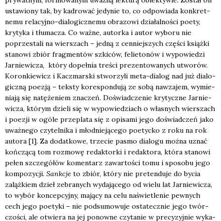
usta­wio­ny tak, by kadro­wać jedy­nie to, co odpo­wia­da kon­kret­
ne­mu rela­cyj­no-dia­lo­gicz­ne­mu obra­zo­wi dzia­łal­no­ści poety,
kry­ty­ka i tłu­ma­cza. Co waż­ne, autor­ka i autor wybo­ru nie
poprze­sta­li na wier­szach – jed­ną z cen­niej­szych czę­ści książ­ki
sta­no­wi zbiór frag­men­tów szki­ców, felie­to­nów i wypo­wie­dzi
Jar­nie­wi­cza, któ­ry dopeł­nia tre­ści pre­zen­to­wa­nych utwo­rów.
Koron­kie­wicz i Kacz­mar­ski stwo­rzy­li meta-dia­log nad już dia­lo­
gicz­ną poezją – tek­sty kore­spon­du­ją ze sobą nawza­jem, wymie­
nia­ją się natę­że­niem zna­czeń. Doświad­cze­nie kry­tycz­ne Jar­nie­
wi­cza, któ­rym dzie­li się w wypo­wie­dziach o wła­snych wier­szach
i poezji w ogó­le prze­pla­ta się z opi­sa­mi jego doświad­czeń jako
uważ­ne­go czy­tel­ni­ka i młod­nie­ją­ce­go poetyc­ko z roku na rok
auto­ra [1]. Za dodat­ko­we, trze­cie pasmo dia­lo­gu moż­na uznać
koń­czą­cą tom roz­mo­wę redak­tor­ki i redak­to­ra, któ­ra sta­no­wi
pełen szcze­gó­łów komen­tarz zawar­to­ści tomu i spo­so­bu jego
kom­po­zy­cji.
Sank­cje
to zbiór, któ­ry nie pre­ten­du­je do bycia
zaląż­kiem dzieł zebra­nych wyda­ją­ce­go od wie­lu lat Jar­nie­wi­cza,
to wybór kon­cep­cyj­ny, mają­cy na celu naświe­tle­nie pew­nych
cech jego poety­ki – nie pod­su­mo­wu­je osta­tecz­nie jego twór­
czo­ści, ale otwie­ra na jej ponow­ne czy­ta­nie w pre­cy­zyj­nie wyka­