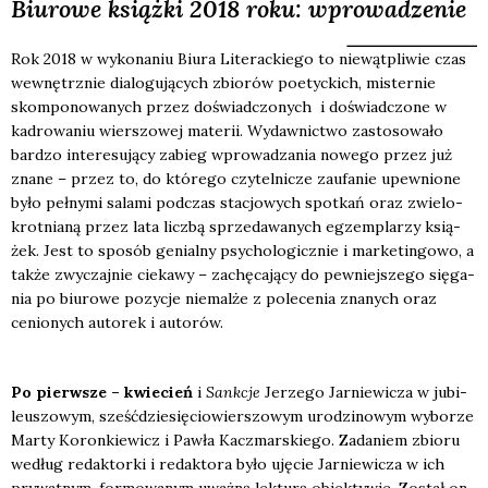
Biurowe książki 2018 roku: wprowadzenie
Rok 2018 w wyko­na­niu Biu­ra Lite­rac­kie­go to nie­wąt­pli­wie czas
wewnętrz­nie dia­lo­gu­ją­cych zbio­rów poetyc­kich, mister­nie
skom­po­no­wa­nych przez doświad­czo­nych i doświad­czo­ne w
kadro­wa­niu wier­szo­wej mate­rii. Wydaw­nic­two zasto­so­wa­ło
bar­dzo inte­re­su­ją­cy zabieg wpro­wa­dza­nia nowe­go przez już
zna­ne – przez to, do któ­re­go czy­tel­ni­cze zaufa­nie upew­nio­ne
było peł­ny­mi sala­mi pod­czas sta­cjo­wych spo­tkań oraz zwie­lo­
krot­nia­ną przez lata licz­bą sprze­da­wa­nych egzem­pla­rzy ksią­
żek. Jest to spo­sób genial­ny psy­cho­lo­gicz­nie i mar­ke­tin­go­wo, a
tak­że zwy­czaj­nie cie­ka­wy – zachę­ca­ją­cy do pew­niej­sze­go się­ga­
nia po biu­ro­we pozy­cje nie­mal­że z pole­ce­nia zna­nych oraz
cenio­nych auto­rek i auto­rów.
Po pierw­sze – kwie­cień
i
Sank­cje
Jerze­go Jar­nie­wi­cza w jubi­
le­uszo­wym, sześć­dzie­się­cio­wier­szo­wym uro­dzi­no­wym wybo­rze
Mar­ty Koron­kie­wicz i Paw­ła Kacz­mar­skie­go. Zada­niem zbio­ru
według redak­tor­ki i redak­to­ra było uję­cie Jar­nie­wi­cza w ich
pry­wat­nym, for­mo­wa­nym uważ­ną lek­tu­rą obiek­ty­wie. Został on