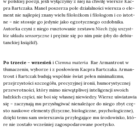
w pol­skiej poezji, jeśli wyłą­czy­my z niej na chwi­lę wier­sze Kac­
pra Bart­cza­ka. Manel posze­rza pole dzia­łal­no­ści wier­sza o ele­
ment nie naj­le­piej zna­ny wie­lu filo­loż­kom i filo­lo­gom i co istot­
ne – nie sto­su­je go jedy­nie jako egzo­tycz­ne­go ozdob­ni­ka.
Autor­ka czy­ni z nie­go rusz­to­wa­nie zesta­wu
Niech żyją wszyst­
kie ukła­du sen­so­rycz­ne
i pręż­nie się po nim pnie (oby do debiu­
tanc­kiej książ­ki!).
Po trze­cie – wrze­sień
i
Ciem­na mate­ria
Rae Arman­tro­ut w
tłu­ma­cze­niu, wybo­rze i z posło­wiem Kac­pra Bart­cza­ka. Arman­
tro­ut i Bart­czak budu­ją wspól­nie świat pełen mini­ma­li­zmu,
przej­rzy­sto­ści szcze­gó­łu, pre­cy­zyj­nej iro­nii, humo­ry­stycz­nej
prze­wrot­no­ści, któ­ry mimo nie­wąt­pli­wej inte­li­gen­cji swo­ich
ludz­kich czę­ści, nie boi się wła­snej nie­wie­dzy. Wiersz uświa­ta­wia
się – zaczy­na­ją mu przy­słu­gi­wać nie­na­le­żą­ce do nie­go zbyt czę­
sto nauko­we ele­men­ty (fizycz­ne, bio­lo­gicz­ne, psy­cho­lo­gicz­ne),
dzię­ki temu sam uwier­sza­wia przy­le­ga­ją­ce mu śro­do­wi­sko, któ­
re nie zosta­ło wcze­śniej zago­spo­da­ro­wa­ne poetyc­ko.