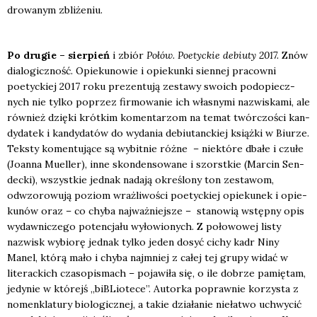
dro­wa­nym zbli­że­niu.
Po dru­gie – sier­pień
i zbiór
Połów. Poetyc­kie debiu­ty 2017.
Znów
dia­lo­gicz­ność. Opie­ku­no­wie i opie­kun­ki sien­nej pra­cow­ni
poetyc­kiej 2017 roku pre­zen­tu­ją zesta­wy swo­ich pod­opiecz­
nych nie tyl­ko poprzez fir­mo­wa­nie ich wła­sny­mi nazwi­ska­mi, ale
rów­nież dzię­ki krót­kim komen­ta­rzom na temat twór­czo­ści kan­
dy­da­tek i kan­dy­da­tów do wyda­nia debiu­tanc­kiej książ­ki w Biu­rze.
Tek­sty komen­tu­ją­ce są wybit­nie róż­ne – nie­któ­re dba­łe i czu­łe
(Joan­na Muel­ler), inne skon­den­so­wa­ne i szorst­kie (Mar­cin Sen­
dec­ki), wszyst­kie jed­nak nada­ją okre­ślo­ny ton zesta­wom,
odwzo­ro­wu­ją poziom wraż­li­wo­ści poetyc­kiej opie­ku­nek i opie­
ku­nów oraz – co chy­ba naj­waż­niej­sze – sta­no­wią wstęp­ny opis
wydaw­ni­cze­go poten­cja­łu wyło­wio­nych. Z poło­wo­wej listy
nazwisk wybio­rę jed­nak tyl­ko jeden dosyć cichy kadr Niny
Manel, któ­rą mało i chy­ba naj­mniej z całej tej gru­py widać w
lite­rac­kich cza­so­pi­smach – poja­wi­ła się, o ile dobrze pamię­tam,
jedy­nie w któ­rejś „biBLio­te­ce”. Autor­ka popraw­nie korzy­sta z
nomen­kla­tu­ry bio­lo­gicz­nej, a takie dzia­ła­nie nie­ła­two uchwy­cić