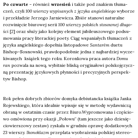
Po czwar­te –
rów­nież
wrze­sień
i tak­że pod zna­kiem tłu­ma­
czeń, czy­li
100 wier­szy wypi­sa­nych z języ­ka angiel­skie­go
wybo­rze
i prze­kła­dzie Jerze­go Jar­nie­wi­cza. Zbiór sta­no­wi natu­ral­ne
roz­wi­nię­cie biu­ro­wej serii
100 wier­szy pol­skich sto­sow­nej dłu­go­
ści
[2] oraz słu­ży jako kolej­ny ele­ment jubi­le­uszo­we­go pod­su­
mo­wa­nia pra­cy lite­rac­kiej poety. Ciąg wspa­nia­łych tłu­ma­czeń z
języ­ka angiel­skie­go dopeł­nia listo­pa­do­we
San­ta­rém
duetu
Bishop–Sosnowski, praw­do­po­dob­nie jed­na z naj­bar­dziej wycze­
ki­wa­nych ksią­żek tego roku. Koron­ko­wa pra­ca auto­ra
Domu
ran
pozwa­la na nową, wybit­nie bli­ską ory­gi­na­ło­wi pol­sko­ję­zycz­
ną pre­zen­ta­cję języ­ko­wych płyn­no­ści i pre­cy­zyj­nych per­spek­
tyw Bishop.
Rok pełen dobrych zbio­rów domy­ka debiu­tanc­ka książ­ka Jan­ka
Rojew­skie­go, któ­ra ide­al­nie wpi­su­je się w meto­dę wydaw­ni­czą
obra­ną w ostat­nim cza­sie przez Biuro.Wypromowana i czę­ścio­
wo omó­wio­na przy oka­zji „Poło­wu” (tam jesz­cze jako dzie­się­
cio­wier­szo­wy zestaw) zyska­ła w grud­niu opra­wę dodat­ko­wych
23 wier­szy.
Iko­no­klazm
prze­pla­ta wyobra­że­nia pol­skiej ste­reo­