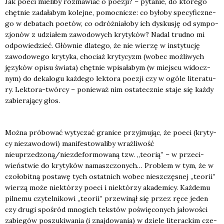
Jak poeci mie­li­by roz­ma­wiać o poezji? – pyta­nie, do któ­re­go
chęt­nie zada­ła­bym kolej­ne, pomoc­ni­cze: co było­by spe­cy­ficz­ne­
go w deba­tach poetów, co odróż­nia­ło­by ich dys­ku­sję od sym­po­
zjo­nów z udzia­łem zawo­do­wych kry­ty­ków? Nadal trud­no mi
odpo­wie­dzieć. Głów­nie dla­te­go, że nie wie­rzę w insty­tu­cję
zawo­do­we­go kry­ty­ka, cho­ciaż kry­ty­cyzm (wobec moż­li­wych
języ­ków opi­su świa­ta) chęt­nie wpi­sa­ła­bym (w miej­scu widocz­
nym) do deka­lo­gu każ­de­go lek­to­ra poezji czy w ogó­le lite­ra­tu­
ry. Lek­to­ra-twór­cy – ponie­waż nim osta­tecz­nie sta­je się każ­dy
zabie­ra­ją­cy głos.
Moż­na pró­bo­wać wyty­czać gra­ni­ce przyj­mu­jąc, że poeci (kry­ty­
cy nie­za­wo­do­wi) mani­fe­sto­wa­li­by wraż­li­wość
nieuprzedzoną/niezdeformowaną tzw. „teo­rią” – w prze­ci­
wień­stwie do kry­ty­ków namasz­czo­nych… Pro­blem w tym, że w
czo­ło­bit­ną posta­wę tych ostat­nich wobec nie­szczę­snej „teo­rii”
wie­rzą może nie­któ­rzy poeci i nie­któ­rzy aka­de­mi­cy. Każ­de­mu
pil­ne­mu czy­tel­ni­ko­wi „teo­rii” prze­wi­nął się przez ręce jeden
czy dru­gi spo­śród mno­gich tek­stów poświę­co­nych jało­wo­ści
zabie­gów poszu­ki­wa­nia (i znaj­do­wa­nia) w dzie­le lite­rac­kim cze­