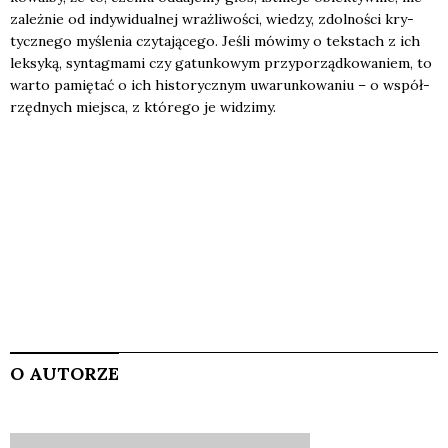
za­leż­nie od indy­wi­du­al­nej wraż­li­wo­ści, wie­dzy, zdol­no­ści kry­
tycz­ne­go myśle­nia czy­ta­ją­ce­go. Jeśli mówi­my o tek­stach z ich
lek­sy­ką, syn­tag­ma­mi czy gatun­ko­wym przy­po­rząd­ko­wa­niem, to
war­to pamię­tać o ich histo­rycz­nym uwa­run­ko­wa­niu – o współ­
rzęd­nych miej­sca, z któ­re­go je widzi­my.
O AUTORZE