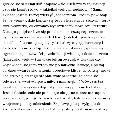
goś, co się same­mu doń zaapli­ko­wa­ło. Nie­ła­two w tej sytu­acji
czuć się kom­for­to­wo w jakiej­kol­wiek „narzę­dziow­ni”. Sama
skłon­na jestem raczej wie­rzyć „teo­re­ty­kom”, któ­rzy powia­da­ją,
że nie wie­my, gdzie koń­czy się teo­ria lite­ra­tu­ry i zaczy­na lite­ra­
tu­ra; wszyst­ko, co czytamy/wypowiadamy, może być lite­ra­tu­rą.
Dla­te­go pod­pi­sa­ła­bym się pod (licz­nie zresz­tą repre­zen­to­wa­
nym) sta­no­wi­skiem, w świe­tle któ­re­go deba­tu­ją­cych o poezji
dzie­lić moż­na raczej mię­dzy tych, któ­rzy czy­ta­ją lite­ra­tu­rę i
tych, któ­rzy nie czy­ta­ją. Jeśli nie­wie­le czy­ta­my, dys­po­nu­je­my
ogra­ni­czo­ną moż­li­wo­ścią sym­bo­li­za­cji wła­sne­go doświad­cze­nia
(jakie­go­kol­wiek, w tym tak­że lek­tu­ro­we­go); w dys­ku­sji czy
wypo­wie­dzi się­ga­my wte­dy nie po mitycz­ną intu­icję, a po naj­
bar­dziej wytar­te sko­ja­rze­nia, poję­cio­we kli­sze, to co „się” mówi
i co sta­ło się do tego stop­nia trans­pa­rent­ne, że zda­je się
odwiecz­ne, wypły­wa­ją­ce z miłych nam „głę­bin”. Wów­czas też
naj­ła­twiej prze­ły­ka­my dogma­ty i wier­niej przy nich obsta­je­my.
Jeśli doświad­cze­nie nie pozo­sta­je obo­jęt­ne wobec nar­ra­cji, w
jakie zdo­ła­my je ująć, to war­to zadbać, aby były licz­ne i sta­no­wi­ły
wza­jem­ne punk­ty odnie­sie­nia. Złą sła­wę, jaka przy­lgnę­ła do nie­
któ­rych oko­ło­po­etyc­kich debat, wią­za­ła­bym zatem naj­bar­dziej z