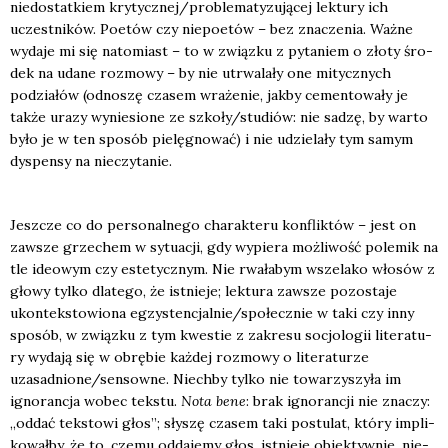
nie­do­stat­kiem krytycznej/problematyzującej lek­tu­ry ich
uczest­ni­ków. Poetów czy nie­po­etów – bez zna­cze­nia. Waż­ne
wyda­je mi się nato­miast – to w związ­ku z pyta­niem o zło­ty śro­
dek na uda­ne roz­mo­wy – by nie utrwa­la­ły one mitycz­nych
podzia­łów (odno­szę cza­sem wra­że­nie, jak­by cemen­to­wa­ły je
tak­że ura­zy wynie­sio­ne ze szkoły/studiów: nie sadzę, by war­to
było je w ten spo­sób pie­lę­gno­wać) i nie udzie­la­ły tym samym
dys­pen­sy na nie­czy­ta­nie.
Jesz­cze co do per­so­nal­ne­go cha­rak­te­ru kon­flik­tów – jest on
zawsze grze­chem w sytu­acji, gdy wypie­ra moż­li­wość pole­mik na
tle ide­owym czy este­tycz­nym. Nie rwa­ła­bym wsze­la­ko wło­sów z
gło­wy tyl­ko dla­te­go, że ist­nie­je; lek­tu­ra zawsze pozo­sta­je
ukon­tek­sto­wio­na egzystencjalnie/społecznie w taki czy inny
spo­sób, w związ­ku z tym kwe­stie z zakre­su socjo­lo­gii lite­ra­tu­
ry wyda­ją się w obrę­bie każ­dej roz­mo­wy o lite­ra­tu­rze
uzasadnione/sensowne. Niech­by tyl­ko nie towa­rzy­szy­ła im
igno­ran­cja wobec tek­stu.
Nota bene
: brak igno­ran­cji nie zna­czy:
„oddać tek­sto­wi głos”; sły­szę cza­sem taki postu­lat, któ­ry impli­
ko­wał­by, że to, cze­mu odda­je­my głos, ist­nie­je obiek­tyw­nie, nie­