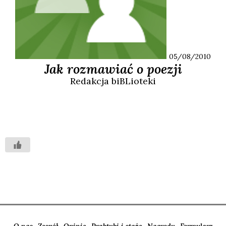
05/08/2010
Jak rozmawiać o poezji
Redakcja
biBLioteki
O nas
Zespół
Opinie
Praktyki i staże
Nagrody
Formularz