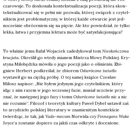
cza­ro­wu­je. To dosko­na­ła kon­tek­stu­ali­za­cja poezji, któ­ra skon­
tek­stu­ali­zo­wać się w peł­ni nie pozwa­la, któ­rej zwią­zek z czy­tel­
ni­kiem jest pro­ble­ma­tycz­ny, w któ­rej każ­de otwar­cie jest jed­
no­cze­śnie obró­ce­niem się na pię­cie. Ale kto powie­dział, że tyl­ko
lek­ka, łatwa i przy­jem­na lek­tu­ra może być satys­fak­cjo­nu­ją­ca?
To wła­śnie jemu Rafał Woja­czek zade­dy­ko­wał tom
Nie­skoń­czo­na
kru­cja­ta
. Okre­ślił go wte­dy mia­nem Mistrza Mowy Pol­skiej. Kry­
sty­na Miło­będz­ka mówi­ła o jego poezji jako o olśnie­niu. Zbi­
gniew Her­bert pod­kre­ślał, że zbio­rem
Odwró­co­ne świa­tło
wysta­wił go na cięż­ką pró­bę. O tej samej książ­ce Cze­sław
Miłosz napi­sze: „Nie byłem jedy­nym jego czy­tel­ni­kiem, któ­ry
idąc z nim razem w jego wcze­snej fazie, musiał uczci­wie przy­
znać, że następ­nej jego fazy i tomu
Odwró­co­ne świa­tło
nic a nic
nie rozu­mie”. Filo­zof i teo­re­tyk kul­tu­ry Paweł Dybel usta­wił zaś
to arcy­dzie­ło pol­skiej lite­ra­tu­ry w zna­mie­ni­tym kon­tek­ście
twier­dząc, że tak, jak
Vade-mecum
Nor­wi­da czy
Fin­ne­gans Wake
Joy­ce­’a zosta­nie dopie­ro za jakiś czas odkry­te i doce­nio­ne.