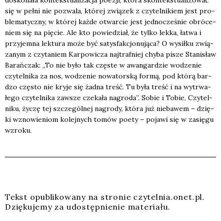
się w peł­ni nie pozwa­la, któ­rej zwią­zek z czy­tel­ni­kiem jest pro­
ble­ma­tycz­ny, w któ­rej każ­de otwar­cie jest jed­no­cze­śnie obró­ce­
niem się na pię­cie. Ale kto powie­dział, że tyl­ko lek­ka, łatwa i
przy­jem­na lek­tu­ra może być satys­fak­cjo­nu­ją­ca? O wysił­ku zwią­
za­nym z czy­ta­niem Kar­po­wi­cza naj­traf­niej chy­ba pisze Sta­ni­sław
Barań­czak: „To nie było tak czę­ste w awan­gar­dzie wodze­nie
czy­tel­ni­ka za nos, wodze­nie nowa­tor­ską for­mą, pod któ­rą bar­
dzo czę­sto nie kry­je się żad­na treść. Tu była treść i na wytrwa­
łe­go czy­tel­ni­ka zawsze cze­ka­ła nagro­da”. Sobie i Tobie, Czy­tel­
ni­ku, życzę tej szcze­gól­nej nagro­dy, któ­ra już nie­ba­wem – dzię­
ki wzno­wie­niom kolej­nych tomów poety – poja­wi się w zasię­gu
wzro­ku.
Tekst opu­bli­ko­wa­ny na stro­nie czytelnia.onet.pl.
Dzię­ku­je­my za udo­stęp­nie­nie mate­ria­łu.