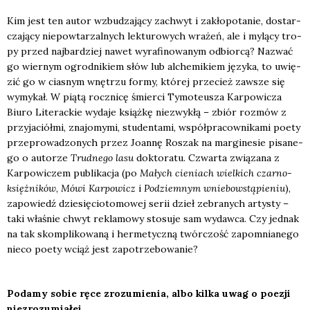
Kim jest ten autor wzbu­dza­ją­cy zachwyt i zakło­po­ta­nie, dostar­
cza­ją­cy nie­po­wta­rzal­nych lek­tu­ro­wych wra­żeń, ale i mylą­cy tro­
py przed naj­bar­dziej nawet wyra­fi­no­wa­nym odbior­cą? Nazwać
go wier­nym ogrod­ni­kiem słów lub alche­mi­kiem języ­ka, to uwię­
zić go w cia­snym wnę­trzu for­my, któ­rej prze­cież zawsze się
wymy­kał. W pią­tą rocz­ni­cę śmier­ci Tymo­te­usza Kar­po­wi­cza
Biu­ro Lite­rac­kie wyda­je książ­kę nie­zwy­kłą – zbiór roz­mów z
przy­ja­ciół­mi, zna­jo­my­mi, stu­den­ta­mi, współ­pra­cow­ni­ka­mi poety
prze­pro­wa­dzo­nych przez Joan­nę Roszak na mar­gi­ne­sie pisa­ne­
go o auto­rze
Trud­ne­go lasu
dok­to­ra­tu. Czwar­ta zwią­za­na z
Kar­po­wi­czem publi­ka­cja (po
Małych cie­niach wiel­kich czar­no­
księż­ni­ków
,
Mówi Kar­po­wicz
i
Pod­ziem­nym wnie­bo­wstą­pie­niu
),
zapo­wiedź dzie­się­cio­to­mo­wej serii dzieł zebra­nych arty­sty –
taki wła­śnie chwyt rekla­mo­wy sto­su­je sam wydaw­ca. Czy jed­nak
na tak skom­pli­ko­wa­ną i her­me­tycz­ną twór­czość zapo­mnia­ne­go
nie­co poety wciąż jest zapo­trze­bo­wa­nie?
Poda­my sobie ręce zro­zu­mie­nia, albo kil­ka uwag o poezji
nie­zro­zu­mia­łej