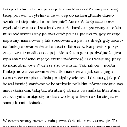
Jaki jest klucz do pro­po­zy­cji Joan­ny Roszak? Zanim posta­wię
tezę, pozwól Czy­tel­ni­ku, że wró­cę do szki­cu „Każ­de dzie­ło
sztu­ki ist­nie­je nie­ja­ko podwój­nie”. Autor
W imię zna­cze­nia
wycho­dzi w nim od stwier­dze­nia, że każ­dy arty­stycz­ny arte­fakt
musi być stwo­rzo­ny po dwa­kroć: po raz pierw­szy, gdy zosta­je
napi­sa­ny, nama­lo­wa­ny lub zbu­do­wa­ny, a po raz dru­gi, gdy zaczy­
na funk­cjo­no­wać w świa­do­mo­ści odbior­ców. Kar­po­wicz przy­
zna­je, że nie myśli o recep­cji. Ale też ten gest podwój­no­ści jest
wpi­sa­ny zarów­no w jego życie i twór­czość, jak i zda­je się przy­
świe­cać zbio­ro­wi
W czte­ry stro­ny naraz
. Tak, jak on – poeta
funk­cjo­no­wał zara­zem w świat­ku nauko­wym, jak sama jego
twór­czość roz­pi­sa­na była pomię­dzy wier­sze i dra­ma­ty, jak pró­
bo­wał ist­nieć zarów­no w kon­tek­ście pol­skim, rów­no­cze­śnie zaś
ame­ry­kań­skim, taką też stra­te­gię obie­ra poznań­ska lite­ra­tu­ro­
znaw­czy­ni sta­ra­jąc się oddać owo kło­po­tli­we roz­dar­cie już w
samej for­mie książ­ki.
W czte­ry stro­ny naraz
z całą pew­no­ścią nie roz­cza­ro­wu­je. To
dosko­na­ła kon­tek­stu­ali­za­cja poezji, któ­ra skon­tek­stu­ali­zo­wać