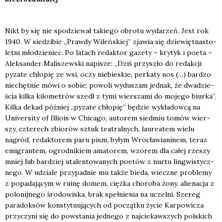
Nikt by się nie spo­dzie­wał takie­go obro­tu wyda­rzeń. Jest rok
1940. W sie­dzi­bie „Praw­dy Wileń­skiej” zja­wia się dzie­więt­na­sto­
let­ni mło­dzie­niec. Po latach redak­tor gaze­ty – kry­tyk i poeta –
Alek­san­der Mali­szew­ski napi­sze: „Dziś przy­szło do redak­cji
pyza­te chło­pię ze wsi, oczy nie­bie­skie, per­ka­ty nos (…) bar­dzo
nie­chęt­nie mówi o sobie; powo­li wydu­szam jed­nak, że dwa­dzie­
ścia kil­ka kilo­me­trów szedł z tymi wier­sza­mi do moje­go biur­ka”.
Kil­ka dekad póź­niej „pyza­te chło­pię” będzie wykła­dow­cą na
Uni­ver­si­ty of Illio­is w Chi­ca­go, auto­rem sied­miu tomów wier­
szy, czte­rech zbio­rów sztuk teatral­nych, lau­re­atem wie­lu
nagród, redak­to­rem paru pism, byłym Wro­cła­wia­ni­nem, teraz
emi­gran­tem, ogrod­ni­kiem ama­to­rem, wzo­rem dla całej rze­szy
mniej lub bar­dziej uta­len­to­wa­nych poetów z nur­tu lin­gwi­stycz­
ne­go. W udzia­le przy­pad­nie mu tak­że bie­da, wiecz­ne pro­ble­my
z popa­da­ją­cym w ruinę domem, cięż­ka cho­ro­ba żony, alie­na­cja z
polo­nij­ne­go śro­do­wi­ska, brak speł­nie­nia na uczel­ni. Sze­reg
para­dok­sów kon­sty­tu­ują­cych od począt­ku życie Kar­po­wi­cza
przy­czy­ni się do powsta­nia jed­ne­go z naj­cie­kaw­szych pol­skich