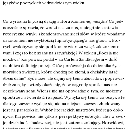
języ­ków poetyc­kich w dwu­dzie­stym wie­ku.
Co wyróż­nia lirycz­ną dyk­cję auto­ra
Kamien­nej muzy­ki
? Co jed­
no­cze­śnie spra­wia, że wodzi nas za nos, umie­jęt­nie zasta­wia
reto­rycz­ne wny­ki, skon­den­so­wa­ne sie­ci słów, w któ­re wpa­da­my
oszo­ło­mie­ni nie­zwy­kło­ścią hip­no­ty­zu­ją­ce­go nas gło­su, z któ­
rych wydo­by­wa­my się pod koniec wier­sza wciąż zdez­o­rien­to­
wa­ni i czę­sto bez szans na satys­fak­cję? W szki­cu „Poezja nie­
moż­li­wa” Kar­po­wicz podał – za Car­lem Sand­bur­giem – dość
oso­bli­wą defi­ni­cję poezji. Otóż porów­nał ją do dzien­ni­ka życia
mor­skich zwie­rząt, któ­re cho­dzą po zie­mi, a chcia­ły­by latać.
Absur­dal­ne? Być może, ale daj­my się temu absur­do­wi popro­wa­
dzić za rękę i wte­dy oka­że się, że w nagro­dę spo­tka nas nie­
ocze­ki­wa­ny sens. Wiersz nie ma opo­wia­dać o tym, co może­my
spo­strzec, stwier­dzić i zapi­sać. Wymy­ka się temu, co oczy­wi­ste,
dla­te­go zawsze wyda­je się nie na miej­scu, zawsze zbu­do­wa­ny
jest na para­dok­sie. Wybór lite­rac­kich mistrzów, któ­re­go doko­
ny­wał Kar­po­wicz, nie tyl­ko z per­spek­ty­wy este­ty­ki, ale i w swo­
jej dzia­łal­no­ści badaw­czej, nie jest zatem szo­ku­ją­cy. Nor­wi­do­wi,
Leśmia­no­wi i Przy­bo­sio­wi poświę­cił set­ki tysię­cy godzin: pisząc,