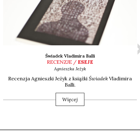
Świadek Vladimira Balli
RECENZJE /
ESEJE
Agnieszka
Jeżyk
Recen­zja Agniesz­ki Jeżyk z książ­ki
Świa­dek
Vla­di­mi­ra
Bal­li.
Więcej