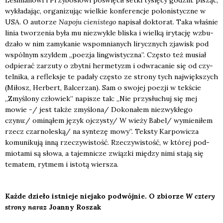
wykła­da­jąc, orga­ni­zu­jąc wiel­kie kon­fe­ren­cje polo­ni­stycz­ne w
USA. O auto­rze
Napo­ju cie­ni­ste­go
napi­sał dok­to­rat. Taka wła­śnie
linia two­rze­nia była mu nie­zwy­kle bli­ska i wiel­ką iry­ta­cję wzbu­
dza­ło w nim zamy­ka­nie wspo­mnia­nych lirycz­nych zja­wisk pod
wspól­nym szyl­dem „poezja lin­gwi­stycz­na”. Czę­sto też musiał
odpie­rać zarzu­ty o zbyt­ni her­me­tyzm i odwra­ca­nie się od czy­
tel­ni­ka, a reflek­sje te pada­ły czę­sto ze stro­ny tych naj­więk­szych
(Miłosz, Her­bert, Bal­ce­rzan). Sam o swo­jej poezji w tek­ście
„Zmy­ślo­ny czło­wiek” napi­sze tak: „Nie przy­słu­chuj się mej
mowie -/ jest tak­że zmyślona/ Doko­na­łem nie­zwy­kłe­go
czynu:/ omi­ną­łem język ojczysty/ W wie­ży Babel/ wymie­ni­łem
rzecz czarnoleską/ na syn­te­zę mowy”. Tek­sty Kar­po­wi­cza
komu­ni­ku­ją inną rze­czy­wi­stość. Rze­czy­wi­stość, w któ­rej pod­
mio­ta­mi są sło­wa, a tajem­ni­cze związ­ki mię­dzy nimi sta­ją się
tema­tem, ryt­mem i isto­tą wier­sza.
Każ­de dzie­ło ist­nie­je nie­ja­ko podwój­nie. O zbio­rze
W czte­ry
stro­ny naraz
Joan­ny Roszak