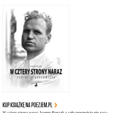
KUP KSIĄŻKĘ NA POEZJEM.PL
W czte­ry stro­ny naraz
Joan­ny Roszak z całą pew­no­ścią nie roz­