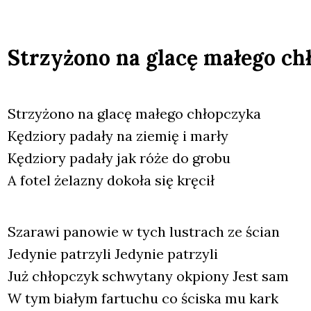
Strzyżono na glacę małego ch
Strzy­żo­no na gla­cę małe­go chłop­czy­ka
Kędzio­ry pada­ły na zie­mię i mar­ły
Kędzio­ry pada­ły jak róże do gro­bu
A fotel żela­zny doko­ła się krę­cił
Sza­ra­wi pano­wie w tych lustrach ze ścian
Jedy­nie patrzy­li Jedy­nie patrzy­li
Już chłop­czyk schwy­ta­ny okpio­ny Jest sam
W tym bia­łym far­tu­chu co ści­ska mu kark