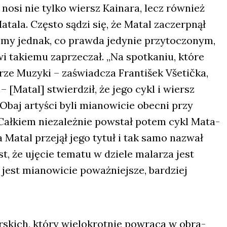
 nosi nie tyl­ko wiersz Kaina­ra, lecz rów­nież
ta­la. Czę­sto sądzi się, że Matal zaczerp­nął
je­my jed­nak, co praw­da jedy­nie przy­to­czo­nym,
 takie­mu zaprze­czał. „Na spo­tka­niu, któ­re
ze Muzy­ki – zaświad­cza Fran­ti­šek Vše­ti­čka,
u – [Matal] stwier­dził, że jego cykl i wiersz
 Obaj arty­ści byli mia­no­wi­cie obec­ni przy
. Cał­kiem nie­za­leż­nie powstał potem cykl Mata­
a Matal prze­jął jego tytuł i tak samo nazwał
st, że uję­cie tema­tu w dzie­le mala­rza jest
est mia­no­wi­cie poważ­niej­sze, bar­dziej
skich, któ­ry wie­lo­krot­nie powra­ca w obra­