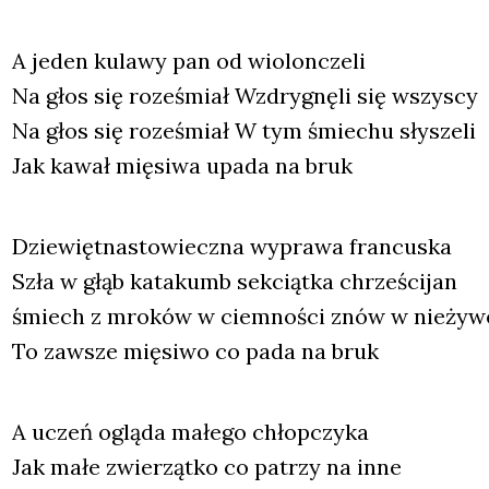
A jeden kula­wy pan od wio­lon­cze­li
Na głos się roze­śmiał Wzdry­gnę­li się wszy­scy
Na głos się roze­śmiał W tym śmie­chu sły­sze­li
Jak kawał mię­si­wa upa­da na bruk
Dzie­więt­na­sto­wiecz­na wypra­wa fran­cu­ska
Szła w głąb kata­kumb sek­ciąt­ka chrze­ści­jan
śmiech z mro­ków w ciem­no­ści znów w nie­ży­w
To zawsze mię­si­wo co pada na bruk
A uczeń oglą­da małe­go chłop­czy­ka
Jak małe zwie­rząt­ko co patrzy na inne