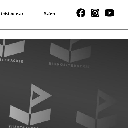
biBLioteka
Sklep