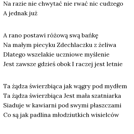
Na razie nie chwy­tać nie rwać nic cudze­go
A jed­nak już
A rano posta­wi różo­wą swą bań­kę
Na małym pie­cy­ku Zde­chlacz­ku z żeli­wa
Dla­te­go wsze­la­kie ucznio­we myśle­nie
Jest zawsze gdzieś obok I raczej jest let­nie
Ta żądza świerz­bią­ca jak wągry pod mydłem
Ta żądza świerz­bią­ca Jest mała szat­niar­ka
Sia­du­je w kawiar­ni pod swy­mi płasz­cza­mi
Co są jak padli­na mło­dziut­kich wisiel­ców