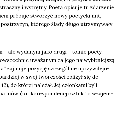
trasz­ny i wstręt­ny. Poeta opi­su­je tu zda­rze­nie
niem pró­bu­je stwo­rzyć nowy poetyc­ki mit,
u postrzy­żyn, któ­re­go śla­dy dłu­go utrzy­my­wa­ły
im – ale wyda­nym jako dru­gi – tomie poety,
wszech­nie uwa­ża­nym za jego naj­wy­bit­niej­szą
a” zaj­mu­je pozy­cję szcze­gól­nie uprzy­wi­le­jo­
r­dziej w swej twór­czo­ści zbli­żył się do
42), do któ­rej nale­żał. Jej człon­ka­mi byli
oż­na mówić o „kore­spon­den­cji sztuk”, o wza­jem­