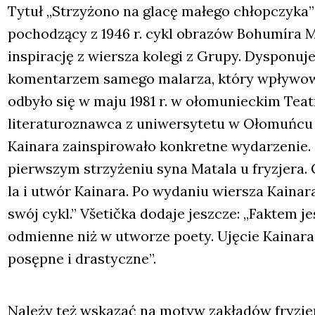
Tytuł „Strzy­żo­no na gla­cę małe­go chłop­czy­ka”
pocho­dzą­cy z 1946 r. cykl obra­zów Bohu­míra Ma
inspi­ra­cję z wier­sza kole­gi z Gru­py. Dys­po­nu­
komen­ta­rzem same­go mala­rza, któ­ry wpły­wo­wi
odby­ło się w maju 1981 r. w oło­mu­niec­kim Teatr
lite­ra­tu­ro­znaw­ca z uni­wer­sy­te­tu w Oło­muń­c
Kaina­ra zain­spi­ro­wa­ło kon­kret­ne wyda­rze­nie.
pierw­szym strzy­że­niu syna Mata­la u fry­zje­ra
la i utwór Kaina­ra. Po wyda­niu wier­sza Kaina­r
swój cykl.” Vše­ti­čka doda­je jesz­cze: „Fak­tem je
odmien­ne niż w utwo­rze poety. Uję­cie Kaina­ra j
posęp­ne i dra­stycz­ne”.
Nale­ży też wska­zać na motyw zakła­dów fry­zjer­