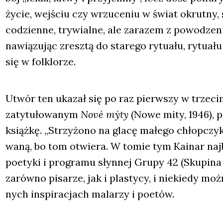
życie, wej­ściu czy wrzu­ce­niu w świat okrut­ny, s
codzien­ne, try­wial­ne, ale zara­zem z powo­dze­
nawią­zu­jąc zresz­tą do sta­re­go rytu­ału, rytu­ał
się w folk­lo­rze.
Utwór ten uka­zał się po raz pierw­szy w trze­c
zaty­tu­ło­wa­nym
Nové mýty
(Nowe mity, 1946), po
książ­kę. „Strzy­żo­no na gla­cę małe­go chłop­czy­k
wa­ną, bo tom otwie­ra. W tomie tym Kainar naj­ba
poety­ki i pro­gra­mu słyn­nej Gru­py 42 (Sku­pi­na 
zarów­no pisa­rze, jak i pla­sty­cy, i nie­kie­dy m
nych inspi­ra­cjach mala­rzy i poetów.