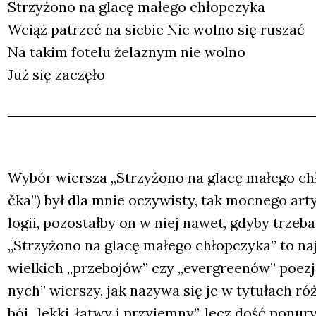
Strzy­żo­no na gla­cę małe­go chłop­czy­ka
Wciąż patrzeć na sie­bie Nie wol­no się ruszać
Na takim fote­lu żela­znym nie wol­no
Już się zaczę­ło
Wybór wier­sza „Strzy­żo­no na gla­cę małe­go chł
čka”) był dla mnie oczy­wi­sty, tak moc­ne­go ar
lo­gii, pozo­stał­by on w niej nawet, gdy­by trze­ba
„Strzy­żo­no na gla­cę małe­go chłop­czy­ka” to naj
wiel­kich „prze­bo­jów” czy „ever­gre­enów” poezji 
nych” wier­szy, jak nazy­wa się je w tytu­łach róż­
bój „lek­ki, łatwy i przy­jem­ny”, lecz dość ponu­ry