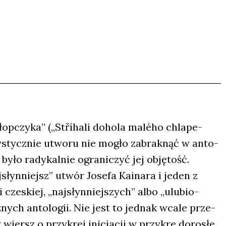
op­czy­ka” („Stříha­li doho­la malého chla­pe­
ty­stycz­nie utwo­ru nie mogło zabrak­nąć w anto­
 było rady­kal­nie ogra­ni­czyć jej obję­tość.
­słyn­niejsz” utwór Jose­fa Kaina­ra i jeden z
cze­skiej, „naj­słyn­niej­szych” albo „ulu­bio­
nych anto­lo­gii. Nie jest to jed­nak wca­le prze­
 wiersz o przy­krej ini­cja­cji w przy­kre doro­słe