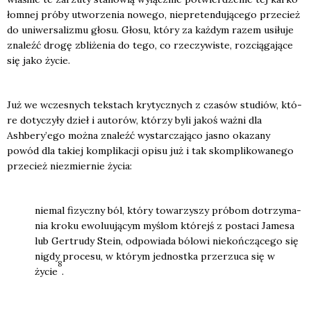
łom­nej pró­by utwo­rze­nia nowe­go, nie­pre­ten­du­ją­ce­go prze­cież
do uni­wer­sa­li­zmu gło­su. Gło­su, któ­ry za każ­dym razem usi­łu­je
zna­leźć dro­gę zbli­że­nia do tego, co rze­czy­wi­ste, roz­cią­ga­ją­ce
się jako życie.
Już we wcze­snych tek­stach kry­tycz­nych z cza­sów stu­diów, któ­
re doty­czy­ły dzieł i auto­rów, któ­rzy byli jakoś waż­ni dla
Ashbery’ego moż­na zna­leźć wystar­cza­ją­co jasno oka­za­ny
powód dla takiej kom­pli­ka­cji opi­su już i tak skom­pli­ko­wa­ne­go
prze­cież nie­zmier­nie życia:
nie­mal fizycz­ny ból, któ­ry towa­rzy­szy pró­bom dotrzy­ma­
nia kro­ku ewo­lu­ują­cym myślom któ­rejś z posta­ci Jame­sa
lub Ger­tru­dy Ste­in, odpo­wia­da bólo­wi nie­koń­czą­ce­go się
nigdy pro­ce­su, w któ­rym jed­nost­ka prze­rzu­ca się w
8
życie
.