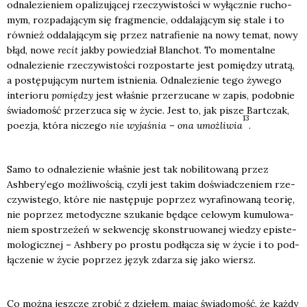
odna­le­zie­niem opa­li­zu­ją­cej rze­czy­wi­sto­ści w wyłącz­nie rucho­
mym, roz­pa­da­ją­cym się frag­men­cie, odda­la­ją­cym się sta­le i to
rów­nież odda­la­ją­cym się przez natra­fie­nie na nowy temat, nowy
błąd, nowe
recit
jak­by powie­dział Blan­chot. To momen­tal­ne
odna­le­zie­nie rze­czy­wi­sto­ści roz­po­star­te jest pomię­dzy utra­tą,
a postę­pu­ją­cym nur­tem ist­nie­nia. Odna­le­zie­nie tego żywe­go
inte­rio­ru
pomię­dzy
jest wła­śnie prze­rzu­ca­ne w zapis, podob­nie
świa­do­mość prze­rzu­ca się w życie. Jest to, jak pisze Bart­czak,
13
poezja, któ­ra nicze­go
nie wyja­śnia – ona umoż­li­wia
.
Samo to odna­le­zie­nie wła­śnie jest tak nobi­li­to­wa­ną przez
Ashbery’ego moż­li­wo­ścią, czy­li jest takim doświad­cze­niem rze­
czy­wi­ste­go, któ­re nie nastę­pu­je poprzez wyra­fi­no­wa­ną teo­rię,
nie poprzez meto­dycz­ne szu­ka­nie będą­ce celo­wym kumu­lo­wa­
niem spo­strze­żeń w sekwen­cję skon­stru­owa­nej wie­dzy epi­ste­
mo­lo­gicz­nej – Ash­be­ry po pro­stu pod­łą­cza się w życie i to pod­
łą­cze­nie w życie poprzez język zda­rza się jako wiersz.
Co moż­na jesz­cze zro­bić z dzie­łem, mając świa­do­mość, że każ­dy