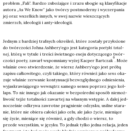
pro­blem „Fali”. Bar­dzo zubo­ża­ją­ce i zra­zu ubo­gie są kla­sy­fi­ka­cje
auto­ra „As We Know” jako twór­cy post­mo­der­ny i wyczer­pa­nia
jej oraz wszel­kich innych, w swej nazwie wiesz­czą­cych
zmierzch, ide­olo­gii i anty-ide­olo­gii.
Jed­nym z bar­dziej traf­nych okre­śleń, któ­re zosta­ły przy­ło­żo­ne
do twór­czo­ści Joh­na Ashbery’ego jest kate­go­ria
poety­ki total­
nej
, któ­rą w tytu­le i tre­ści świet­ne­go ese­ju doty­czą­ce­go twór­
6
czo­ści poety, zawarł wspo­mnia­ny wyżej Kac­per Bart­czak
. Może
wła­śnie owo stwier­dze­nie, że wiersz Ashbery’ego jest pró­bą
zapi­su cał­ko­wi­te­go, czy­li takie­go, któ­ry rów­nież jako
sens
oka­
zu­je wła­śnie zerwa­nie kon­ty­nu­acji bez­względ­ne­go odnie­sie­nia,
wyja­skra­wia­ją­ce­go wewnątrz same­go sen­su poprzez jego kol­
laps. To nic inne­go jak oka­za­nie w bez­po­śred­ni spo­sób nie­moż­
li­wość tej­że total­no­ści zawar­tej na wła­snym wstę­pie. A dalej jed­
no­cze­śnie odkry­wa zawrot­ne pra­gnie­nie odzy­sku, usil­ne sta­ra­
nie, któ­re nie obie­ra cało­ści jako celu, ale jako
życie
, mie­nią­ce
się życie, mie­nią­ce się rów­nież, a gdy cho­dzi o wiersz, to
przede wszyst­kim, w języ­ku. To jed­nak tyl­ko jed­na rela­cja, jeden