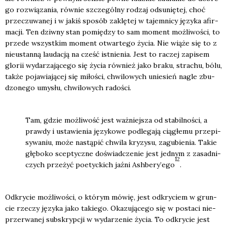
go roz­wią­za­nia, rów­nie szcze­gól­ny rodzaj odsu­nię­tej, choć
prze­czu­wa­nej i w jakiś spo­sób zaklę­tej w tajem­ni­cy języ­ka afir­
ma­cji. Ten dziw­ny stan pomię­dzy to sam moment moż­li­wo­ści, to
przede wszyst­kim moment otwar­te­go życia. Nie wią­że się to z
nie­ustan­ną lau­da­cją na cześć ist­nie­nia. Jest to raczej zapi­sem
glo­rii wyda­rza­ją­ce­go się życia rów­nież jako bra­ku, stra­chu, bólu,
tak­że poja­wia­ją­cej się miło­ści, chwi­lo­wych unie­sień nagle zbu­
dzo­ne­go umy­słu, chwi­lo­wych rado­ści.
Tam, gdzie moż­li­wość jest waż­niej­sza od sta­bil­no­ści, a
praw­dy i usta­wie­nia języ­ko­we pod­le­ga­ją cią­głe­mu prze­pi­
sy­wa­niu, może nastą­pić chwi­la kry­zy­su, zagu­bie­nia. Takie
głę­bo­ko scep­tycz­ne doświad­cze­nie jest jed­nym z zasad­ni­
12
czych prze­żyć poetyc­kich jaź­ni Ashbery’ego
.
Odkry­cie moż­li­wo­ści, o któ­rym mówię, jest odkry­ciem w grun­
cie rze­czy języ­ka jako takie­go. Oka­zu­ją­ce­go się w posta­ci nie­
prze­rwa­nej sub­skryp­cji w wyda­rze­nie życia. To odkry­cie jest