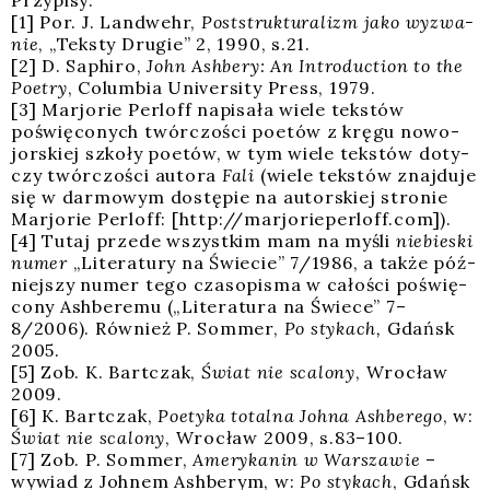
[1] Por. J. Lan­dwehr,
Post­struk­tu­ra­lizm jako wyzwa­
nie
, „Tek­sty Dru­gie” 2, 1990, s.21.
[2] D. Saphi­ro,
John Ash­be­ry: An Intro­duc­tion to the
Poetry
, Colum­bia Uni­ver­si­ty Press, 1979.
[3] Mar­jo­rie Per­loff napi­sa­ła wie­le tek­stów
poświę­co­nych twór­czo­ści poetów z krę­gu nowo­
jor­skiej szko­ły poetów, w tym wie­le tek­stów doty­
czy twór­czo­ści auto­ra
Fali
(wie­le tek­stów znaj­du­je
się w dar­mo­wym dostę­pie na autor­skiej stro­nie
Mar­jo­rie Per­loff: [http://marjorieperloff.com]).
[4] Tutaj przede wszyst­kim mam na myśli
nie­bie­ski
numer
„Lite­ra­tu­ry na Świe­cie” 7/1986, a tak­że póź­
niej­szy numer tego cza­so­pi­sma w cało­ści poświę­
co­ny Ash­be­re­mu („Lite­ra­tu­ra na Świe­ce” 7–
8/2006). Rów­nież P. Som­mer,
Po sty­kach,
Gdańsk
2005.
[5] Zob. K. Bart­czak,
Świat nie sca­lo­ny
, Wro­cław
2009.
[6] K. Bart­czak,
Poety­ka total­na Joh­na Ash­be­re­go
, w:
Świat nie sca­lo­ny
, Wro­cław 2009, s.83–100.
[7] Zob. P. Som­mer,
Ame­ry­ka­nin w War­sza­wie
–
wywiad z Joh­nem Ash­be­rym, w:
Po sty­kach
, Gdańsk