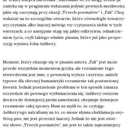
zamy­ka się w pra­gnie­niu wska­za­nia jedy­nie pew­nych moż­li­wo­ści,
jakie się zaczy­na­ją przy oka­zji „Trzech poema­tów” i „Fali”. Chcę
wska­zać na to szcze­gól­ne otwar­cie, któ­re rów­no­le­gle towa­rzy­
szy czy­ta­niu, albo ina­czej mówiąc
roz-czy­ty­wa­niu
sie­bie w tych
wier­szach, a co następ­nie sta­ję się jak­by odkry­ciem, odna­le­zie­
niem
życia
, czy­li takie­go wła­śnie pisa­nia, któ­re już jako pro­po­
zy­cję wysu­wa John Ash­be­ry.
Moment, któ­ry oka­zu­je się w pisa­niu auto­ra „Fali” jest może
przede wszyst­kim momen­tem języ­ka, ale rozu­mie­nie tego
stwier­dze­nia jest inne, z pew­no­ścią wyż­sze i szer­sze, ani­że­li
typo­we dla obec­nej huma­ni­sty­ki rozu­mie­nie tak posta­wio­nej
kwe­stii. Jed­nak posta­wie­nie pro­ble­mu w ten spo­sób zmu­sza
oczy­wi­ście do pew­ne­go wytłu­ma­cze­nia się. Ash­be­ry owszem
docie­ra do dzi­siej­szej pie­śni samot­no­ści, obej­mu­je dzi­siej­sze
rozu­mie­nie całej spra­wy. Mam na myśli to, że czy­ta­jąc
Ashbery’ego natra­fia­my na to, co nie­sie słyn­na eks­kla­ma­cja
any­
thing goes
, nie jest prze­cież ina­czej. Jed­nak to nie jest
ostat­
nie
sło­wo „Trzech poema­tów”, nie jest to tak­że naj­waż­niej­szy