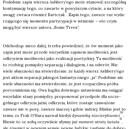
Podob­nie zapis wier­sza Ashbery’ego może sta­no­wić szcze­gól­ną
kon­ty­nu­ację tego, co zawar­te w powyż­szym cyta­cie, a na któ­ry
9
uwa­gę zwra­ca rów­nież Bart­czak
. Zapis tego, zawsze raz wyda­
rza­ją­ce­go się momen­tu par­ty­cy­pa­cji w ist­nie­nie – oto czym
mogą być wier­sze auto­ra „Some Tre­es”.
Odcho­dząc nie­co dalej, trze­ba powie­dzieć, że ów moment jako
zapis jest może przede wszyst­kim zapi­sem moż­li­wo­ści, jest
odkry­ciem moż­li­wo­ści jako reali­za­cji poetyc­kiej. Ta moż­li­wość
to roz­bieg pomię­dzy sepa­ra­cją i dia­lo­giem, i na odwrót. Nie
wie­le słusz­no­ści ma stwier­dze­nie, że każ­dy wiersz Ashbery’ego
jest aktem sepa­ra­cji jakie­goś fan­ta­stycz­ne­go „ja”. Podob­nie nie
wie­le słusz­no­ści ma stwier­dze­nie, że jest roz­pacz­li­wa pró­ba
poro­zu­mie­nia się. Owa logi­ka dziw­ne­go usta­wie­nia ma osią­gać
wsze­la­kie sta­ny pomię­dzy, pro­po­no­wać przed­po­le dla szcze­
gól­ne­go odkry­cia jaź­ni, odkry­cia, któ­re zosta­je zauwa­żo­ne
zawsze nie w porę, zawsze ina­czej i gdzie indziej. Bli­skie jest to
10
temu, co Frak O’Hara nazwał kie­dyś
dyna­mi­ką nie­cier­pli­wo­ści
.
11
Nie­sie to ze sobą oczy­wi­ście słyn­ny już
moment utra­ty świa­ta
,
ale rów­nież w pew­nym sen­sie pew­ne ludz­kie zaufa­nie do dobre­