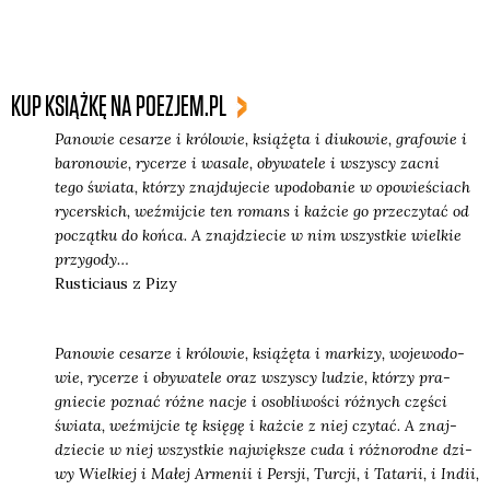
KUP KSIĄŻKĘ NA POEZJEM.PL
Pano­wie cesa­rze i kró­lo­wie, ksią­żę­ta i diu­ko­wie, gra­fo­wie i
baro­no­wie, ryce­rze i wasa­le, oby­wa­te­le i wszy­scy zacni
tego świa­ta, któ­rzy znaj­du­je­cie upodo­ba­nie w opo­wie­ściach
rycer­skich, weź­mij­cie ten romans i każ­cie go prze­czy­tać od
począt­ku do koń­ca. A znaj­dzie­cie w nim wszyst­kie wiel­kie
przy­go­dy…
Rusti­ciaus z Pizy
Pano­wie cesa­rze i kró­lo­wie, ksią­żę­ta i mar­ki­zy, woje­wo­do­
wie, ryce­rze i oby­wa­te­le oraz wszy­scy ludzie, któ­rzy pra­
gnie­cie poznać róż­ne nacje i oso­bli­wo­ści róż­nych czę­ści
świa­ta, weź­mij­cie tę księ­gę i każ­cie z niej czy­tać. A znaj­
dzie­cie w niej wszyst­kie naj­więk­sze cuda i róż­no­rod­ne dzi­
wy Wiel­kiej i Małej Arme­nii i Per­sji, Tur­cji, i Tata­rii, i Indii,