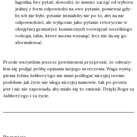
łagod­na, bez pytań, dowo­dzi, że musisz zacząć od wybo­ru
jed­nej z form odpo­wie­dzi na owo pyta­nie, ponie­waż gdy­
by ich nie było, pyta­nie ist­nia­ło­by nie po to, aby na nie
odpo­wie­dzieć, ale wyłącz­nie jako pyta­nie reto­rycz­ne w
obo­jęt­nej gra­ma­ty­ce kosmicz­nych roz­wią­zań wszel­kie­go
rodza­ju, takie, któ­re moż­na wysu­nąć, lecz nie da się go
sfor­mu­ło­wać.
Przede wszyst­kim jesz­cze powi­nie­nem prze­pro­sić, że odwa­ży­
łem się pod­jąć pró­bę opi­sa­nia moje­go urze­cze­nia. Waga wystą­
pie­nia Joh­na Ashbery’ego nie musi pod­le­gać niczy­jej oce­nie,
podob­nie jak życie nie ule­ga niczy­jej namo­wie, tak po pro­stu
jest i nic nie zapo­wia­da, aby mia­ło się to zmie­nić. Dzię­ki Bogu za
Ashbery’ego i za życie.
Przy­pi­sy: