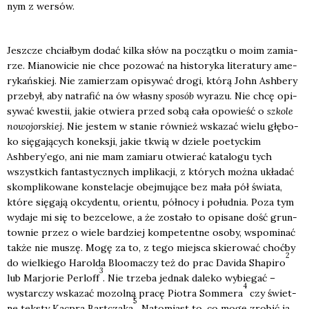
nym z wer­sów.
Jesz­cze chciał­bym dodać kil­ka słów na począt­ku o moim zamia­
rze. Mia­no­wi­cie nie chce pozo­wać na histo­ry­ka lite­ra­tu­ry ame­
ry­kań­skiej. Nie zamie­rzam opi­sy­wać dro­gi, któ­rą John Ash­be­ry
prze­był, aby natra­fić na ów wła­sny
spo­sób
wyra­zu. Nie chcę opi­
sy­wać kwe­stii, jakie otwie­ra przed sobą cała opo­wieść o
szko­le
nowo­jor­skiej
. Nie jestem w sta­nie rów­nież wska­zać wie­lu głę­bo­
ko się­ga­ją­cych konek­sji, jakie tkwią w dzie­le poetyc­kim
Ashbery’ego, ani nie mam zamia­ru otwie­rać kata­lo­gu tych
wszyst­kich fan­ta­stycz­nych impli­ka­cji, z któ­rych moż­na ukła­dać
skom­pli­ko­wa­ne kon­ste­la­cje obej­mu­ją­ce bez mała pół świa­ta,
któ­re się­ga­ją okcy­den­tu, orien­tu, pół­no­cy i połu­dnia. Poza tym
wyda­je mi się to bez­ce­lo­we, a że zosta­ło to opi­sa­ne dość grun­
tow­nie przez o wie­le bar­dziej kom­pe­tent­ne oso­by, wspo­mi­nać
tak­że nie muszę. Mogę za to, z tego miej­sca skie­ro­wać choć­by
2
do wiel­kie­go Harol­da Blo­oma­czy też do prac Davi­da Sha­pi­ro
3
lub Mar­jo­rie Per­loff
. Nie trze­ba jed­nak dale­ko wybie­gać –
4
wystar­czy wska­zać mozol­ną pra­cę Pio­tra Som­me­ra
czy świet­
5
ne tek­sty Kac­pra Bart­cza­ka
. Nato­miast to, co mogę zro­bić ja,