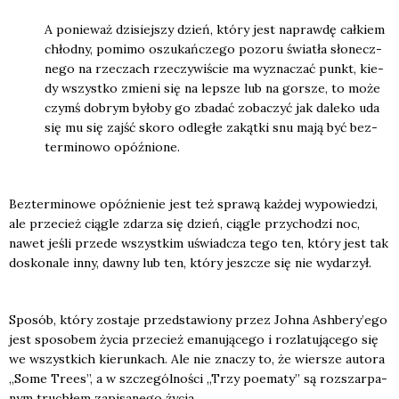
A ponie­waż dzi­siej­szy dzień, któ­ry jest napraw­dę cał­kiem
chłod­ny, pomi­mo oszu­kań­cze­go pozo­ru świa­tła sło­necz­
ne­go na rze­czach rze­czy­wi­ście ma wyzna­czać punkt, kie­
dy wszyst­ko zmie­ni się na lep­sze lub na gor­sze, to może
czymś dobrym było­by go zba­dać zoba­czyć jak dale­ko uda
się mu się zajść sko­ro odle­głe zakąt­ki snu mają być bez­
ter­mi­no­wo opóź­nio­ne.
Bez­ter­mi­no­we opóź­nie­nie jest też spra­wą każ­dej wypo­wie­dzi,
ale prze­cież cią­gle zda­rza się dzień, cią­gle przy­cho­dzi noc,
nawet jeśli przede wszyst­kim uświad­cza tego ten, któ­ry jest tak
dosko­na­le inny, daw­ny lub ten, któ­ry jesz­cze się nie wyda­rzył.
Spo­sób, któ­ry zosta­je przed­sta­wio­ny przez Joh­na Ashbery’ego
jest spo­so­bem życia prze­cież ema­nu­ją­ce­go i roz­la­tu­ją­ce­go się
we wszyst­kich kie­run­kach. Ale nie zna­czy to, że wier­sze auto­ra
„Some Tre­es”, a w szcze­gól­no­ści „Trzy poema­ty” są roz­szar­pa­
nym tru­chłem zapi­sa­ne­go życia.