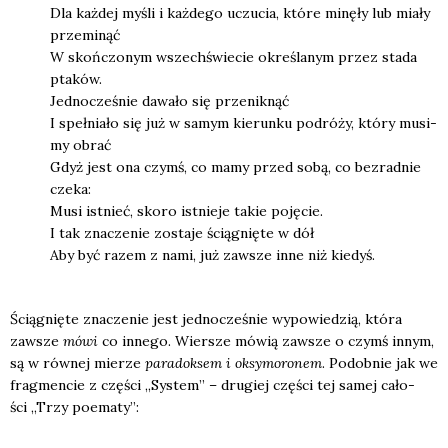
Dla każ­dej myśli i każ­de­go uczu­cia, któ­re minę­ły lub mia­ły
prze­mi­nąć
W skoń­czo­nym wszech­świe­cie okre­śla­nym przez sta­da
pta­ków.
Jed­no­cze­śnie dawa­ło się prze­nik­nąć
I speł­nia­ło się już w samym kie­run­ku podró­ży, któ­ry musi­
my obrać
Gdyż jest ona czymś, co mamy przed sobą, co bez­rad­nie
cze­ka:
Musi ist­nieć, sko­ro ist­nie­je takie poję­cie.
I tak zna­cze­nie zosta­je ścią­gnię­te w dół
Aby być razem z nami, już zawsze inne niż kie­dyś.
Ścią­gnię­te zna­cze­nie jest jed­no­cze­śnie wypo­wie­dzią, któ­ra
zawsze
mówi
co inne­go. Wier­sze mówią zawsze o czymś innym,
są w rów­nej mie­rze
para­dok­sem i oksy­mo­ro­nem
. Podob­nie jak we
frag­men­cie z czę­ści „Sys­tem” – dru­giej czę­ści tej samej cało­
ści „Trzy poema­ty”: