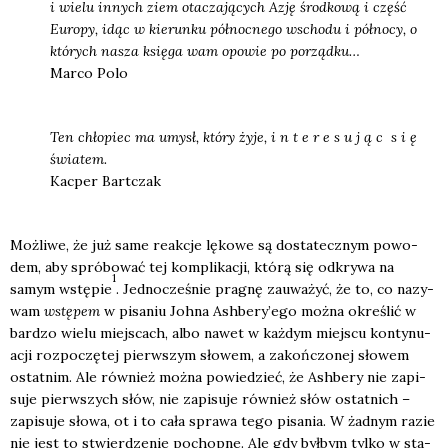
i wie­lu innych ziem ota­cza­ją­cych Azję środ­ko­wą i część
Euro­py, idąc w kie­run­ku pół­noc­ne­go wscho­du i pół­no­cy, o
któ­rych nasza księ­ga wam opo­wie po porząd­ku…
Mar­co Polo
Ten chło­piec ma umysł, któ­ry żyje, i n t e r e s u j ą c s i ę
świa­tem.
Kac­per Bart­czak
Moż­li­we, że już same reak­cje lęko­we są dosta­tecz­nym powo­
dem, aby spró­bo­wać tej kom­pli­ka­cji, któ­rą się odkry­wa na
1
samym wstę­pie
. Jed­no­cze­śnie pra­gnę zauwa­żyć, że to, co nazy­
wam
wstę­pem
w pisa­niu Joh­na Ashbery’ego moż­na okre­ślić w
bar­dzo wie­lu miej­scach, albo nawet w każ­dym miej­scu kon­ty­nu­
acji roz­po­czę­tej pierw­szym sło­wem, a zakoń­czo­nej sło­wem
ostat­nim. Ale rów­nież moż­na powie­dzieć, że Ash­be­ry nie zapi­
su­je pierw­szych słów, nie zapi­su­je rów­nież słów ostat­nich –
zapi­su­je sło­wa, ot i to cała spra­wa tego pisa­nia. W żad­nym razie
nie jest to stwier­dze­nie pochop­ne. Ale gdy był­bym tyl­ko w sta­