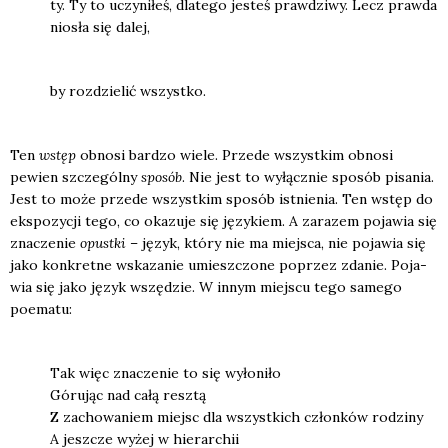
ty. Ty to uczy­ni­łeś, dla­te­go jesteś praw­dzi­wy. Lecz praw­da
nio­sła się dalej,
by roz­dzie­lić wszyst­ko.
Ten
wstęp
obno­si bar­dzo wie­le. Przede wszyst­kim obno­si
pewien szcze­gól­ny
spo­sób
. Nie jest to wyłącz­nie spo­sób pisa­nia.
Jest to może przede wszyst­kim spo­sób ist­nie­nia. Ten wstęp do
eks­po­zy­cji tego, co oka­zu­je się języ­kiem. A zara­zem poja­wia się
zna­cze­nie
opust­ki
– język, któ­ry nie ma miej­sca, nie poja­wia się
jako kon­kret­ne wska­za­nie umiesz­czo­ne poprzez zda­nie. Poja­
wia się jako język wszę­dzie. W innym miej­scu tego same­go
poema­tu:
Tak więc zna­cze­nie to się wyło­ni­ło
Góru­jąc nad całą resz­tą
Z zacho­wa­niem miejsc dla wszyst­kich człon­ków rodzi­ny
A jesz­cze wyżej w hie­rar­chii