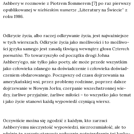
Ash­be­ry w roz­mo­wie z Pio­trem Som­me­rem [7] po raz pierw­szy
opu­bli­ko­wa­nej w
nie­bie­skim nume­rze
„Lite­ra­tu­ry na Świe­cie” z
roku 1986.
Odkry­cie życia, albo raczej odkry­wa­nie życia, jest naj­waż­niej­sze
w tych wier­szach. Odkry­cie życia jako moż­li­wo­ści i to moż­li­wo­
ści języ­ka same­go jest zasa­dą tkwią­cą wewnątrz gło­su
Czte­rech
poema­tów
. To towa­rzy­szy­ło od począt­ku dro­gi Joh­na
Ashbery’ego, nie tyl­ko jako poety, ale może przede wszyst­kim
jako czło­wie­ka zda­ne­go na doświad­cze­nie i czło­wie­ka doświad­
cze­niem obda­ro­wa­ne­go. Począw­szy od cza­su doj­rze­wa­nia na
ame­ry­kań­skiej wsi, przez pro­ble­my rodzin­ne, poprzez dal­sze
doj­rze­wa­nie w Nowym Jor­ku, czer­pa­nie wszech­stron­nej wie­
dzy, żar­li­we przy­jaź­nie, żar­li­we miło­ści – to wszyst­ko jako temat
i jako życie sta­no­wi każ­dą wypo­wiedź czy­nią­cą wiersz.
Oczy­wi­ście moż­na się zgo­dzić z każ­dym, kto zarzu­ci
Ashbery’emu nie­czy­stość wypo­wie­dzi, nie­zro­zu­mia­łość, ale to
wła­śnie te zarzu­ty sta­no­wią wyłącz­nie potwier­dze­nie tej kar­ko­