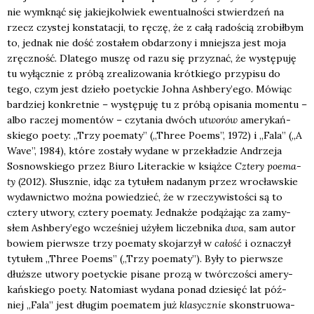
nie wymknąć się jakiej­kol­wiek ewen­tu­al­no­ści stwier­dzeń na
rzecz czy­stej kon­sta­ta­cji, to ręczę, że z całą rado­ścią zro­bił­bym
to, jed­nak nie dość zosta­łem obda­rzo­ny i mniej­sza jest moja
zręcz­ność. Dla­te­go muszę od razu się przy­znać, że wystę­pu­ję
tu wyłącz­nie z pró­bą zre­ali­zo­wa­nia krót­kie­go przy­pi­su do
tego, czym jest dzie­ło poetyc­kie Joh­na Ashbery’ego. Mówiąc
bar­dziej kon­kret­nie – wystę­pu­ję tu z pró­bą opi­sa­nia momen­tu –
albo raczej momen­tów – czy­ta­nia dwóch
utwo­rów
ame­ry­kań­
skie­go poety: „Trzy poema­ty” („Three Poems”, 1972) i „Fala”
(„A
Wave”, 1984), któ­re zosta­ły wyda­ne w prze­kła­dzie Andrze­ja
Sosnow­skie­go przez Biu­ro Lite­rac­kie w książ­ce
Czte­ry poema­
ty
(2012). Słusz­nie, idąc za tytu­łem nada­nym przez wro­cław­skie
wydaw­nic­two moż­na powie­dzieć, że w rze­czy­wi­sto­ści są to
czte­ry utwo­ry, czte­ry poema­ty. Jed­nak­że podą­ża­jąc za zamy­
słem Ashbery’ego wcze­śniej uży­łem liczeb­ni­ka
dwa
, sam autor
bowiem pierw­sze trzy poema­ty sko­ja­rzył w
całość
i ozna­czył
tytu­łem „Three Poems” („Trzy poema­ty”). Były to pierw­sze
dłuż­sze utwo­ry poetyc­kie pisa­ne pro­zą w twór­czo­ści ame­ry­
kań­skie­go poety. Nato­miast wyda­na ponad dzie­sięć lat póź­
niej „Fala” jest dłu­gim poema­tem już
kla­sycz­nie
skon­stru­owa­