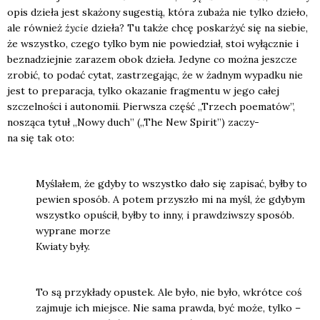
opis dzie­ła jest ska­żo­ny suge­stią, któ­ra zuba­ża nie tyl­ko dzie­ło,
ale rów­nież
życie
dzie­ła? Tu tak­że chcę poskar­żyć się na sie­bie,
że wszyst­ko, cze­go tyl­ko bym nie powie­dział, stoi wyłącz­nie i
bez­na­dziej­nie zara­zem obok dzie­ła. Jedy­ne co moż­na jesz­cze
zro­bić, to podać cytat, zastrze­ga­jąc, że w żad­nym wypad­ku nie
jest to pre­pa­ra­cja, tyl­ko oka­za­nie frag­men­tu w jego całej
szczel­no­ści i auto­no­mii. Pierw­sza część „Trzech poema­tów”,
noszą­ca tytuł „Nowy duch” („The New Spi­rit”) zaczy­
na się tak oto:
Myśla­łem, że gdy­by to wszyst­ko dało się zapi­sać, był­by to
pewien spo­sób. A potem przy­szło mi na myśl, że gdy­bym
wszyst­ko opu­ścił, był­by to inny, i praw­dziw­szy spo­sób.
wypra­ne morze
Kwia­ty były.
To są przy­kła­dy opu­stek. Ale było, nie było, wkrót­ce coś
zaj­mu­je ich miej­sce. Nie sama praw­da, być może, tyl­ko –