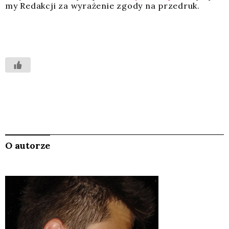
my Redak­cji za wyra­że­nie zgo­dy na prze­druk.
O autorze