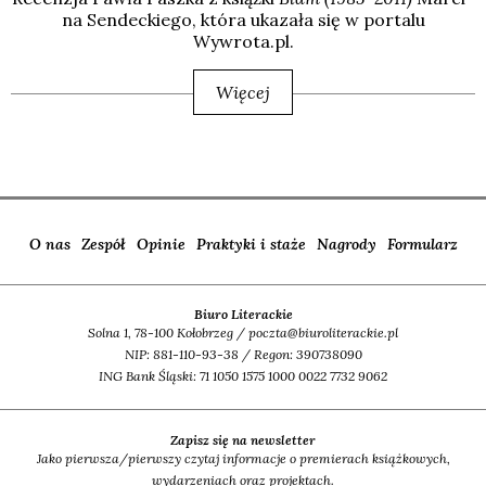
na Sen­dec­kie­go, któ­ra uka­za­ła się w por­ta­lu
Wywrota.pl.
Więcej
O nas
Zespół
Opinie
Praktyki i staże
Nagrody
Formularz
Biuro Literackie
Solna 1, 78-100 Kołobrzeg / poczta@biuroliterackie.pl
NIP: 881-110-93-38 / Regon: 390738090
ING Bank Śląski: 71 1050 1575 1000 0022 7732 9062
Zapisz się na newsletter
Jako pierwsza/pierwszy czytaj informacje o premierach książkowych,
wydarzeniach oraz projektach.