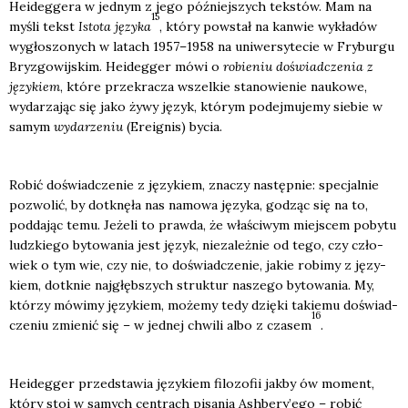
Heideg­ge­ra w jed­nym z jego póź­niej­szych tek­stów. Mam na
15
myśli tekst
Isto­ta języ­ka
, któ­ry powstał na kan­wie wykła­dów
wygło­szo­nych w latach 1957–1958 na uni­wer­sy­te­cie w Fry­bur­gu
Bry­zgo­wij­skim. Heideg­ger mówi o
robie­niu doświad­cze­nia z
języ­kiem
, któ­re prze­kra­cza wszel­kie sta­no­wie­nie nauko­we,
wyda­rza­jąc się jako żywy język, któ­rym podej­mu­je­my sie­bie w
samym
wyda­rze­niu
(Ere­ignis) bycia.
Robić doświad­cze­nie z języ­kiem, zna­czy następ­nie: spe­cjal­nie
pozwo­lić, by dotknę­ła nas namo­wa języ­ka, godząc się na to,
pod­da­jąc temu. Jeże­li to praw­da, że wła­ści­wym miej­scem poby­tu
ludz­kie­go byto­wa­nia jest język, nie­za­leż­nie od tego, czy czło­
wiek o tym wie, czy nie, to doświad­cze­nie, jakie robi­my z języ­
kiem, dotknie naj­głęb­szych struk­tur nasze­go byto­wa­nia. My,
któ­rzy mówi­my języ­kiem, może­my tedy dzię­ki takie­mu doświad­
16
cze­niu zmie­nić się – w jed­nej chwi­li albo z cza­sem
.
Heideg­ger przed­sta­wia języ­kiem filo­zo­fii jak­by ów moment,
któ­ry stoi w samych cen­trach pisa­nia Ashbery’ego – robić