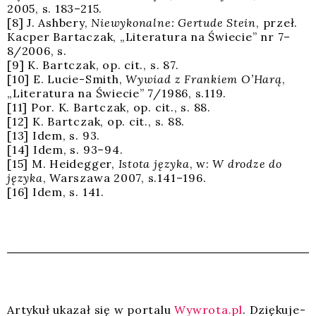
2005, s. 183–215.
[8] J. Ash­be­ry,
Nie­wy­ko­nal­ne: Ger­tu­de Ste­in
, przeł.
Kac­per Bar­ta­czak, „Lite­ra­tu­ra na Świe­cie” nr 7–
8/2006, s.
[9] K. Bart­czak, op. cit., s. 87.
[10] E. Lucie-Smith,
Wywiad z Fran­kiem O’Harą
,
„Lite­ra­tu­ra na Świe­cie” 7/1986, s.119.
[11] Por. K. Bart­czak, op. cit., s. 88.
[12] K. Bart­czak, op. cit., s. 88.
[13] Idem, s. 93.
[14] Idem, s. 93–94.
[15] M. Heideg­ger,
Isto­ta języ­ka
, w:
W dro­dze do
języ­ka
, War­sza­wa 2007, s.141–196.
[16] Idem, s. 141.
Arty­kuł uka­zał się w por­ta­lu
Wywrota.pl
. Dzię­ku­je­