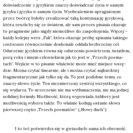
doświad­cze­nie z języ­kiem zna­czy doświad­czać życia w samym
języ­ku i języ­ka w samym życiu. Wyobra­że­niem upra­gnio­nym
przez twór­cę było­by zre­ali­zo­wać taką kon­ty­nu­ację języ­ko­wą,
któ­ra zeszła by się ze świa­tem, ale sam pro­ces pisa­nia oka­zu­je
to pra­gnie­nie jako nigdy nie­moż­li­we do zaspo­ko­je­nia. Wię­cej –
każ­dy kolej­ny wers „Fali”, któ­ra oka­zu­je pró­bę spi­sa­nia takie­go
con­ti­nu­um
rów­no­cze­śnie dosko­na­le odda­la bez­brzeż­ny cel.
Odu­rze­nie języ­kiem rów­na się odu­rze­niu powie­trzem, świa­tłem,
porą roku i innym czło­wie­kiem jak to jest w „Trzech poema­
tach”. Wej­ście w to pisa­nie wła­ści­wie może mieć miej­sce wszę­
dzie. Moż­na czy­tać line­ar­nie, ale i moż­na czy­tać naj­bar­dziej
frag­men­ta­rycz­nie jak tyl­ko się da. To jest podob­ne temu, co
zna­czy sło­wo życie. Ten nie­zmie­rzo­ny zestrój wszyst­kie­go, co
się wyda­rza. To urze­cze­nie nie ma wytłu­ma­cze­nia, nie ma jed­nej
solid­nej for­mu­ły. Moż­li­wość, któ­rą wypo­wia­da Ash­be­ry jest
moż­li­wo­ścią wybo­ru tak­że. To wła­śnie kodu­ją osta­nie sło­wa
pierw­szej czę­ści „Trzech poema­tów” („Nowy duch”):
I to też potwier­dza się w gwiaz­dach: sama ich obec­ność,