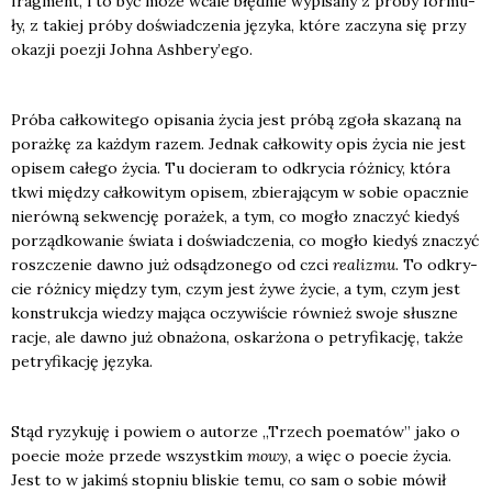
frag­ment, i to być może wca­le błęd­nie wypi­sa­ny z pró­by for­mu­
ły, z takiej pró­by doświad­cze­nia języ­ka, któ­re zaczy­na się przy
oka­zji poezji Joh­na Ashbery’ego.
Pró­ba cał­ko­wi­te­go opi­sa­nia życia jest pró­bą zgo­ła ska­za­ną na
poraż­kę za każ­dym razem. Jed­nak cał­ko­wi­ty opis życia nie jest
opi­sem całe­go życia. Tu docie­ram to odkry­cia róż­ni­cy, któ­ra
tkwi mię­dzy cał­ko­wi­tym opi­sem, zbie­ra­ją­cym w sobie opacz­nie
nie­rów­ną sekwen­cję pora­żek, a tym, co mogło zna­czyć kie­dyś
porząd­ko­wa­nie świa­ta i doświad­cze­nia, co mogło kie­dyś zna­czyć
rosz­cze­nie daw­no już odsą­dzo­ne­go od czci
reali­zmu
. To odkry­
cie róż­ni­cy mię­dzy tym, czym jest żywe życie, a tym, czym jest
kon­struk­cja wie­dzy mają­ca oczy­wi­ście rów­nież swo­je słusz­ne
racje, ale daw­no już obna­żo­na, oskar­żo­na o petry­fi­ka­cję, tak­że
petry­fi­ka­cję języ­ka.
Stąd ryzy­ku­ję i powiem o auto­rze „Trzech poema­tów” jako o
poecie może przede wszyst­kim
mowy
, a więc o poecie życia.
Jest to w jakimś stop­niu bli­skie temu, co sam o sobie mówił