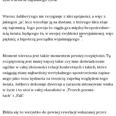
Wiersz Ashbery’ego nie rezy­gnu­je z idei spój­no­ści, a więc z
jakie­goś „ja”, lecz wyco­fu­je ją na dystans, z któ­re­go idea sta­je
się tajem­ni­cą. Jego poezja to cią­gła gra mię­dzy bez­po­śred­nio­
ścią świa­ta, będą­ce­go tu, w swo­jej zwy­kło­ści nie­wy­ja­śnio­nej, więc
14
pięk­nej, a hipo­te­zą porząd­ku wyja­śnia­ją­ce­go
.
Moment wier­sza jest tak­że momen­tem pew­nej roz­pię­to­ści. Tą
roz­pię­to­ścią jest mniej wię­cej takie czy inne doświad­cze­nie
ogól­ne w całej zło­żo­no­ści rela­cji kon­kret­nych i takich, któ­re
osią­ga­ją sta­ny naj­bar­dziej wer­ty­kal­ne­go spo­strze­że­nia zapi­sa­
ne­go jako
inna
tęsk­no­ta za
inno­ścią
zupeł­ną wzglę­dem tego
świa­ta. Ash­be­ry doko­nu­je dywer­sji a zara­zem inten­syw­nie wni­ka
w życie i to stoi w całej oka­za­ło­ści w „Trzech poema­
tach” i „Fali”.
Zbli­ża się to wszyst­ko do pew­nej rewe­la­cji wska­za­nej przez