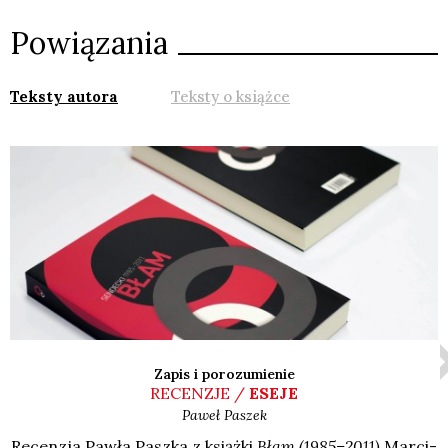
Powiązania
Teksty autora
Teksty o książce
Zapis i porozumienie
RECENZJE /
ESEJE
Paweł
Paszek
Recen­zja Paw­ła Pasz­ka z książ­ki
Błam (1985–2011)
Mar­ci­