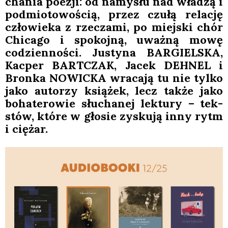
cha­nia poezji: od namy­słu nad wła­dzą i
pod­mio­to­wo­ścią, przez czu­łą rela­cję
czło­wie­ka z rze­cza­mi, po miej­ski chór
Chi­ca­go i spo­koj­ną, uważ­ną mowę
codzien­no­ści. Justy­na BARGIELSKA,
Kac­per BARTCZAK, Jacek DEHNEL i
Bron­ka NOWICKA wra­ca­ją tu nie tyl­ko
jako auto­rzy ksią­żek, lecz tak­że jako
boha­te­ro­wie słu­cha­nej lek­tu­ry – tek­
stów, któ­re w gło­sie zysku­ją inny rytm
i cię­żar.