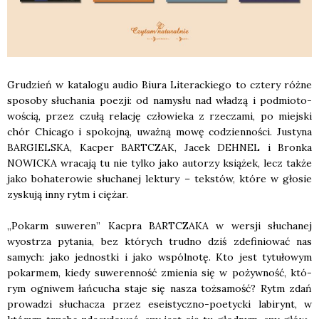
Gru­dzień w kata­lo­gu audio Biu­ra Lite­rac­kie­go to czte­ry róż­ne
spo­so­by słu­cha­nia poezji: od namy­słu nad wła­dzą i pod­mio­to­
wo­ścią, przez czu­łą rela­cję czło­wie­ka z rze­cza­mi, po miej­ski
chór Chi­ca­go i spo­koj­ną, uważ­ną mowę codzien­no­ści. Justy­na
BARGIELSKA, Kac­per BARTCZAK, Jacek DEHNEL i Bron­ka
NOWICKA wra­ca­ją tu nie tyl­ko jako auto­rzy ksią­żek, lecz tak­że
jako boha­te­ro­wie słu­cha­nej lek­tu­ry – tek­stów, któ­re w gło­sie
zysku­ją inny rytm i cię­żar.
„Pokarm suwe­ren” Kac­pra BARTCZAKA w wer­sji słu­cha­nej
wyostrza pyta­nia, bez któ­rych trud­no dziś zde­fi­nio­wać nas
samych: jako jed­nost­ki i jako wspól­no­tę. Kto jest tytu­ło­wym
pokar­mem, kie­dy suwe­ren­ność zmie­nia się w pożyw­ność, któ­
rym ogni­wem łań­cu­cha sta­je się nasza toż­sa­mość? Rytm zdań
pro­wa­dzi słu­cha­cza przez ese­istycz­no-poetyc­ki labi­rynt, w