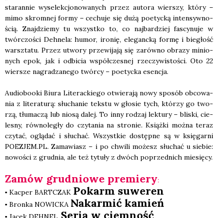
sta­ran­nie wyse­lek­cjo­no­wa­nych przez auto­ra wier­szy, któ­ry –
mimo skrom­nej for­my – cechu­je się dużą poetyc­ką inten­syw­no­
ścią. Znaj­dzie­my tu wszyst­ko to, co naj­bar­dziej fascy­nu­je w
twór­czo­ści Deh­ne­la: humor, iro­nię, ele­ganc­ką for­mę i bie­głość
warsz­ta­tu. Przez utwo­ry prze­wi­ja­ją się zarów­no obra­zy minio­
nych epok, jak i odbi­cia współ­cze­snej rze­czy­wi­sto­ści. Oto 22
wier­sze nagra­dza­ne­go twór­cy – poetyc­ka esen­cja.
Audio­bo­oki Biu­ra Lite­rac­kie­go otwie­ra­ją nowy spo­sób obco­wa­
nia z lite­ra­tu­rą: słu­cha­nie tek­stu w gło­sie tych, któ­rzy go two­
rzą, tłu­ma­czą lub nio­są dalej. To inny rodzaj lek­tu­ry – bli­ski, cie­
le­sny, rów­no­le­gły do czy­ta­nia na stro­nie. Książ­ki moż­na teraz
czy­tać, oglą­dać i słu­chać. Wszyst­kie dostęp­ne są w księ­gar­ni
POEZJEM.PL. Zama­wiasz – i po chwi­li możesz słu­chać u sie­bie:
nowo­ści z grud­nia, ale też tytu­ły z dwóch poprzed­nich mie­się­cy.
Zamów gru­dnio­we pre­mie­ry
:
Pokarm suwe­ren
▪ Kac­per BARTCZAK
Nakar­mić kamień
▪ Bron­ka NOWICKA
Seria w ciem­ność
▪ Jacek DEHNEL