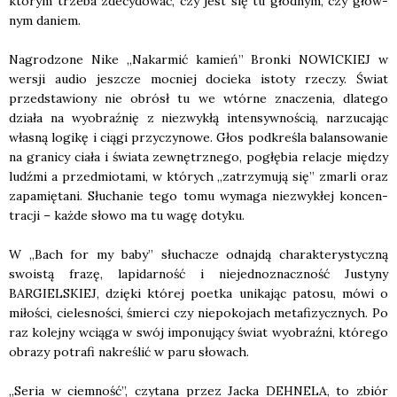
któ­rym trze­ba zde­cy­do­wać, czy jest się tu głod­nym, czy głów­
nym daniem.
Nagro­dzo­ne Nike „Nakar­mić kamień” Bron­ki NOWICKIEJ w
wer­sji audio jesz­cze moc­niej docie­ka isto­ty rze­czy. Świat
przed­sta­wio­ny nie obrósł tu we wtór­ne zna­cze­nia, dla­te­go
dzia­ła na wyobraź­nię z nie­zwy­kłą inten­syw­no­ścią, narzu­ca­jąc
wła­sną logi­kę i cią­gi przy­czy­no­we. Głos pod­kre­śla balan­so­wa­nie
na gra­ni­cy cia­ła i świa­ta zewnętrz­ne­go, pogłę­bia rela­cje mię­dzy
ludź­mi a przed­mio­ta­mi, w któ­rych „zatrzy­mu­ją się” zmar­li oraz
zapa­mię­ta­ni. Słu­cha­nie tego tomu wyma­ga nie­zwy­kłej kon­cen­
tra­cji – każ­de sło­wo ma tu wagę doty­ku.
W „Bach for my baby” słu­cha­cze odnaj­dą cha­rak­te­ry­stycz­ną
swo­istą fra­zę, lapi­dar­ność i nie­jed­no­znacz­ność Justy­ny
BARGIELSKIEJ, dzię­ki któ­rej poet­ka uni­ka­jąc pato­su, mówi o
miło­ści, cie­le­sno­ści, śmier­ci czy nie­po­ko­jach meta­fi­zycz­nych. Po
raz kolej­ny wcią­ga w swój impo­nu­ją­cy świat wyobraź­ni, któ­re­go
obra­zy potra­fi nakre­ślić w paru sło­wach.
„Seria w ciem­ność”, czy­ta­na przez Jac­ka DEHNELA, to zbiór