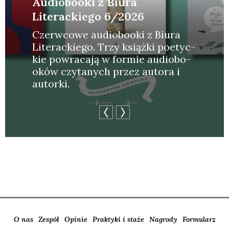
Audiobooki z Biura
Literackiego 6/2026
Czerw­co­we audio­bo­oki z Biu­ra
Lite­rac­kie­go. Trzy książ­ki poetyc­
kie powra­ca­ją w for­mie audio­bo­
oków czy­ta­nych przez auto­ra i
autor­ki.
O nas
Zespół
Opinie
Praktyki i staże
Nagrody
Formularz