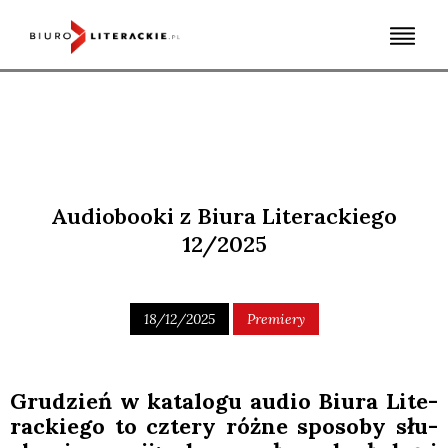
Skip
to
content
Audiobooki z Biura Literackiego
12/2025
18/12/2025
Premiery
Gru­dzień w kata­lo­gu audio Biu­ra Lite­
rac­kie­go to czte­ry róż­ne spo­so­by słu­