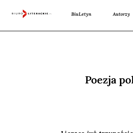
BiuLetyn
Autorzy
Skip
to
content
Poezja po