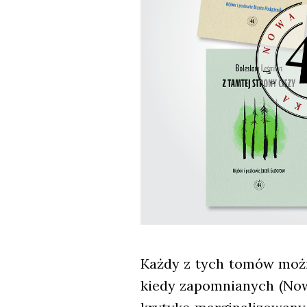
Każ­dy z tych tomów moż­na 
kie­dy zapo­mnia­nych (Now