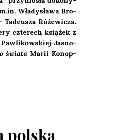
” przy­nio­sła doko­ny­
.in. Wła­dy­sła­wa Bro­
 Tade­usza Róże­wi­cza.
ie­ry czte­rech ksią­żek z
Paw­li­kow­skiej-Jasno­
­go świa­ta
Marii Konop­