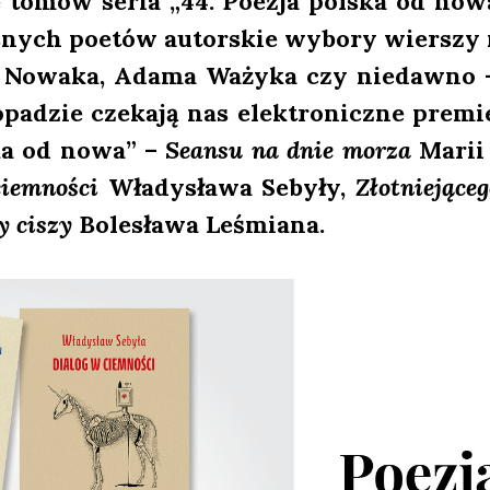
cie tomów seria „44. Poezja pol­ska od nowa
snych poetów autor­skie wybo­ry wier­szy m
a Nowa­ka, Ada­ma Waży­ka czy nie­daw­no –
­pa­dzie cze­ka­ją nas elek­tro­nicz­ne pre­m
ska od nowa” –
Sean­su na dnie morza
Marii 
iem­no­ści
Wła­dy­sła­wa Seby­ły,
Złot­nie­ją­ce
ny ciszy
Bole­sła­wa Leśmia­na.