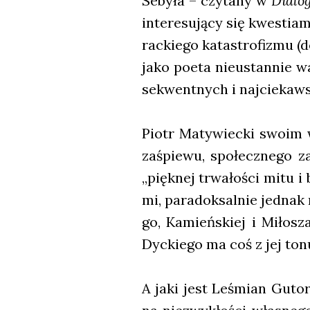
Seby­ła – czy­ta­ny w
Dia­lo
inte­re­su­ją­cy się kwe­sti
rac­kie­go kata­stro­fi­zmu
jako poeta nie­ustan­nie wa
se­kwent­nych i naj­cie­kaw
Piotr Maty­wiec­ki swo­im 
zaśpie­wu, spo­łecz­ne­go z
„pięk­nej trwa­ło­ści mitu i
mi, para­dok­sal­nie jed­nak
go, Kamień­skiej i Miło­sza
Dyc­kie­go ma coś z jej tonu,
A jaki jest Leśmian Guto­ro