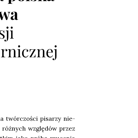
a twór­czo­ści pisa­rzy nie­
 z róż­nych wzglę­dów przez