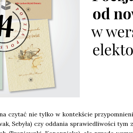
czy­tać nie tyl­ko w kon­tek­ście przy­po­mnie­ni
ak, Seby­ła) czy odda­nia spra­wie­dli­wo­ści tym