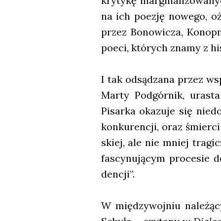
kry­ty­kę mar­gi­na­li­zo­wa
na ich poezję nowe­go, oży­
przez Bono­wi­cza, Konop­
poeci, któ­rych zna­my z histo
I tak odsą­dza­na przez wsp
Mar­ty Pod­gór­nik, ura­sta
Pisar­ka oka­zu­je się nie­d
kon­ku­ren­cji, oraz śmier­
skiej, ale nie mniej tra­gi
fascy­nu­ją­cym pro­ce­sie d
den­cji”.
W mię­dzy­woj­niu nale­żą­c