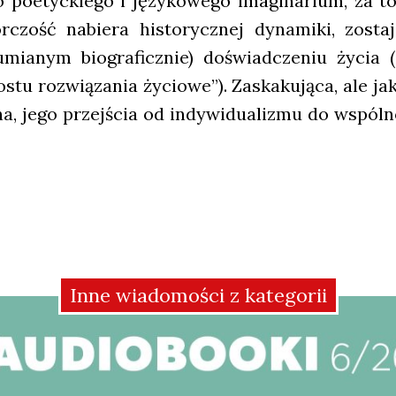
go poetyc­kie­go i języ­ko­we­go ima­gi­na­rium, za 
czość nabie­ra histo­rycz­nej dyna­mi­ki, zosta
ia­nym bio­gra­ficz­nie) doświad­cze­niu życia („
tu roz­wią­za­nia życio­we”). Zaska­ku­ją­ca, ale jak
a, jego przej­ścia od indy­wi­du­ali­zmu do wspól­no
Inne wiadomości z kategorii