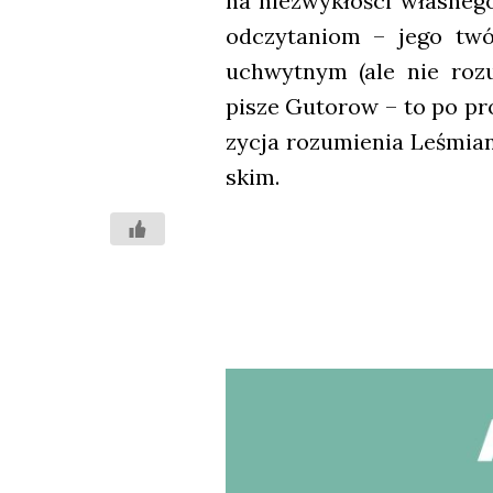
na nie­zwy­kło­ści wła­sne­
odczy­ta­niom – jego twór­
uchwyt­nym (ale nie rozu­m
pisze Guto­row – to po pro­s
zy­cja rozu­mie­nia Leśmia­n
skim.