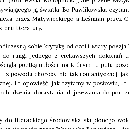
­nych (Bro­niew­ski, Konop­nic­ka), ale przede wszy
wia­ją­ce­go ją świa­tła. Bo Paw­li­kow­ska czy­ta­n
nic­ka przez Maty­wiec­kie­go a Leśmian przez Gu
­rii lite­ra­tu­ry.
ół­cze­sną sobie kry­ty­kę od czci i wia­ry poezja 
 do ran­gi jed­ne­go z cie­kaw­szych doko­nań dwu
o­ści­głą poet­ką miło­ści, na któ­rym to polu pozo
ci – z powo­du cho­ro­by, nie tak roman­tycz­nej, j
cz­nej. To opo­wieść, jak czy­ta­my w posło­wiu, „o
ocho­dze­nia, dora­sta­nia, doj­rze­wa­nia do poro­z
y do lite­rac­kie­go śro­do­wi­ska sku­pio­ne­go wok