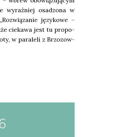
to – wbrew obo­wią­zu­ją­cym
­je wyraź­niej osa­dzo­na w
Roz­wią­za­nie języ­ko­we –
­że cie­ka­wa jest tu pro­po­
­ty, w para­le­li z Brzo­zow­