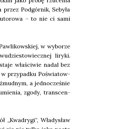
st­kim jako pró­bę rzu­ce­nia
a przez Pod­gór­nik, Seby­ła
to­ro­wa – ­to nie ci sami
Paw­li­kow­skiej, w wybo­rze
­dzie­sto­wiecz­nej liry­ki.
­sta­je wła­ści­wie nadal bez
ak w przy­pad­ku Poświa­tow­
 żmud­nym, a jed­no­cze­śnie
u­mie­nia, zgo­dy, trans­cen­
ół „Kwa­dry­gi”, Wła­dy­sław