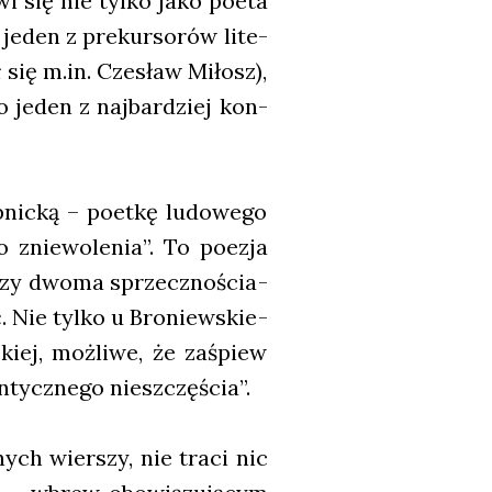
i się nie tyl­ko jako poeta
 jeden z pre­kur­so­rów lite­
 się m.in. Cze­sław Miłosz),
o jeden z naj­bar­dziej kon­
nic­ką – poet­kę ludo­we­go
o znie­wo­le­nia”. To poezja
ę­dzy dwo­ma sprzecz­no­ścia­
. Nie tyl­ko u Bro­niew­skie­
­kiej, moż­li­we, że zaśpiew
ntycz­ne­go nie­szczę­ścia”.
ych wier­szy, nie tra­ci nic