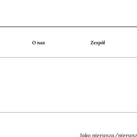
O nas
Zespół
Jako pierwsza/pierwsz