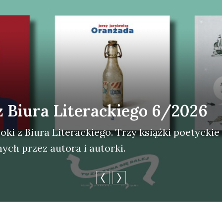
z Biura Literackiego 6/2026
ki z Biu­ra Lite­rac­kie­go. Trzy książ­ki poetyc­kie
nych przez auto­ra i autor­ki.