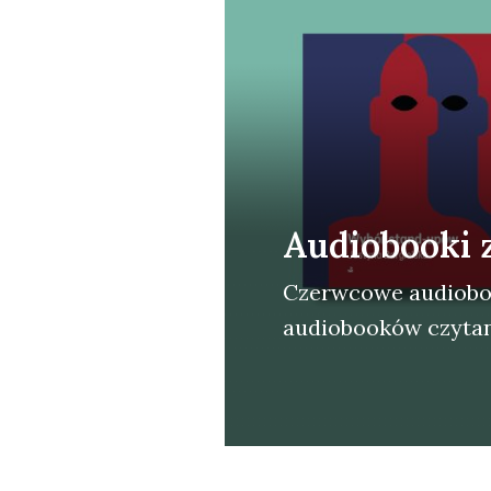
Audiobooki 
Czerw­co­we audio­bo­o
audio­bo­oków czy­ta­