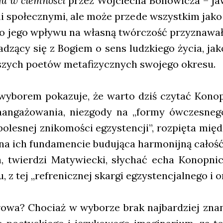
­gu w ciem­no­ści
przez Woj­cie­cha Bono­wi­cza – jaw
a­mi spo­łecz­ny­mi, ale może przede wszyst­kim jako
 (do jego wpły­wu na wła­sną twór­czość przy­zna­wał
dzą­cy się z Bogiem o sens ludz­kie­go życia, jak
­szych poetów meta­fi­zycz­nych swo­je­go okre­su.
wybo­rem poka­zu­je, że war­to dziś czy­tać Konop­
aan­ga­żo­wa­nia, nie­zgo­dy na „for­my ówcze­sne­g
 bole­snej zni­ko­mo­ści egzy­sten­cji”, roz­pię­ta mi
 na ich fun­da­men­cie budu­ją­ca har­mo­nij­ną całość
, twier­dzi Maty­wiec­ki, sły­chać echa Konop­nic
 z tej „refre­nicz­nej skar­gi egzy­sten­cjal­ne­go i o
­wa? Cho­ciaż w wybo­rze brak naj­bar­dziej zna­n