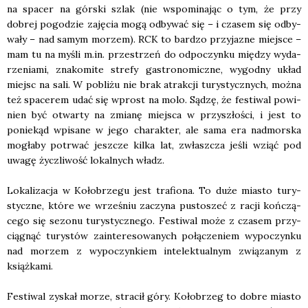
na spa­cer na gór­ski szlak (nie wspo­mi­na­jąc o tym, że przy
dobrej pogo­dzie zaję­cia mogą odby­wać się – i cza­sem się odby­
wa­ły – nad samym morzem). RCK to bar­dzo przy­ja­zne miej­sce –
mam tu na myśli m.in. prze­strzeń do odpo­czyn­ku mię­dzy wyda­
rze­nia­mi, zna­ko­mi­te stre­fy gastro­no­micz­ne, wygod­ny układ
miejsc na sali. W pobli­żu nie brak atrak­cji tury­stycz­nych, moż­na
też spa­ce­rem udać się wprost na molo. Sądzę, że festi­wal powi­
nien być otwar­ty na zmia­nę miej­sca w przy­szło­ści, i jest to
ponie­kąd wpi­sa­ne w jego cha­rak­ter, ale sama era nad­mor­ska
mogła­by potrwać jesz­cze kil­ka lat, zwłasz­cza jeśli wziąć pod
uwa­gę życz­li­wość lokal­nych władz.
Loka­li­za­cja w Koło­brze­gu jest tra­fio­na. To duże mia­sto tury­
stycz­ne, któ­re we wrze­śniu zaczy­na pusto­szeć z racji koń­czą­
ce­go się sezo­nu tury­stycz­ne­go. Festi­wal może z cza­sem przy­
cią­gnąć tury­stów zain­te­re­so­wa­nych połą­cze­niem wypo­czyn­ku
nad morzem z wypo­czyn­kiem inte­lek­tu­al­nym zwią­za­nym z
książ­ka­mi.
Festi­wal zyskał morze, stra­cił góry. Koło­brzeg to dobre mia­sto