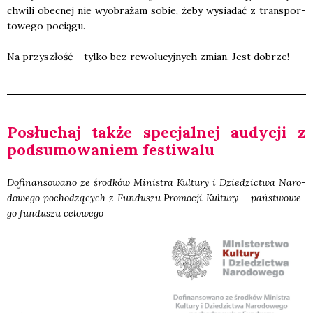
chwi­li obec­nej nie wyobra­żam sobie, żeby wysia­dać z trans­por­
to­we­go pocią­gu.
Na przy­szłość – tyl­ko bez rewo­lu­cyj­nych zmian. Jest dobrze!
Posłu­chaj tak­że spe­cjal­nej audy­cji z
pod­su­mo­wa­niem festi­wa­lu
Dofi­nan­so­wa­no ze środ­ków Mini­stra Kul­tu­ry i Dzie­dzic­twa Naro­
do­we­go pocho­dzą­cych z Fun­du­szu Pro­mo­cji Kul­tu­ry – pań­stwo­we­
go fun­du­szu celo­we­go