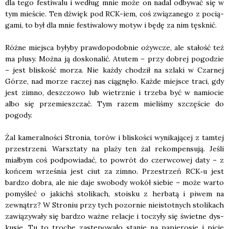
dla tego festi­wa­lu i według mnie może on nadal odby­wać się w
tym mie­ście. Ten dźwięk pod RCK-iem, coś zwią­za­ne­go z pocią­
ga­mi, to był dla mnie festi­wa­lo­wy motyw i będę za nim tęsk­nić.
Róż­ne miej­sca były­by praw­do­po­dob­nie ożyw­cze, ale sta­łość też
ma plu­sy. Moż­na ją dosko­na­lić. Atu­tem – przy dobrej pogo­dzie
– jest bli­skość morza. Nie każ­dy cho­dził na szla­ki w Czar­nej
Górze, nad morze raczej nas cią­gnę­ło. Każ­de miej­sce tra­ci, gdy
jest zim­no, desz­czo­wo lub wietrz­nie i trze­ba być w namio­cie
albo się prze­miesz­czać. Tym razem mie­li­śmy szczę­ście do
pogo­dy.
Żal kame­ral­no­ści Stro­nia, torów i bli­sko­ści wyni­ka­ją­cej z tam­tej
prze­strze­ni. Warsz­ta­ty na pla­ży ten żal rekom­pen­su­ją. Jeśli
miał­bym coś pod­po­wia­dać, to powrót do czerw­co­wej daty – z
koń­cem wrze­śnia jest ciut za zim­no. Prze­strzeń RCK‑u jest
bar­dzo dobra, ale nie daje swo­bo­dy wokół sie­bie – może war­to
pomy­śleć o jakichś sto­li­kach, sto­isku z her­ba­tą i piwem na
zewnątrz? W Stro­niu przy tych pozor­nie nie­istot­nych sto­li­kach
zawią­zy­wa­ły się bar­dzo waż­ne rela­cje i toczy­ły się świet­ne dys­
ku­sje. Tu to tro­chę zastę­po­wa­ło sta­nie na papie­ro­sie i picie