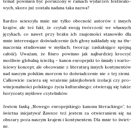
temat powi­nien być poru­szo­ny w ramach wyda­rzeń festi­wa­lo­
wych, sko­ro już zosta­ła nada­na taka nazwa?
Bar­dzo ucie­szy­ła mnie nie tyl­ko obec­ność auto­rów z innych
kra­jów, ale też fakt, że czy­ta­li swo­ją twór­czość we wła­snych
języ­kach, co nawet przy bra­ku ich zna­jo­mo­ści sta­no­wi­ło dla
mnie inte­re­su­ją­ce doświad­cze­nie (ich gło­sy nakła­da­ły się na tłu­
ma­cze­nia stu­dio­wa­ne w myślach, two­rząc zaska­ku­ją­co spój­ną
całość). Uwa­żam, że Biu­ro powin­no jak naj­bar­dziej kro­czyć
moż­li­wie glo­bal­ną ścież­ką – kanon euro­pej­ski to śmia­ły i war­to­
ścio­wy kon­cept, ale obco­wa­nie z lite­ra­tu­rą innych kon­ty­nen­tów
nad naszym pol­skim morzem to doświad­cze­nie nie z tej zie­mi.
Cał­ko­wi­cie zacie­ra się wra­że­nie jakiej­kol­wiek izo­la­cji czy pro­
win­cjo­nal­no­ści pol­skie­go życia kul­tu­ral­ne­go; otwie­ra­ją się tak­że
hory­zon­ty myślo­we czy­tel­ni­ków.
Jestem fan­ką „Nowe­go euro­pej­skie­go kano­nu lite­rac­kie­go”, to
świet­na ini­cja­ty­wa! Zawsze też jestem za otwie­ra­niem się na
obsza­ry poza naszym kra­jem i kon­ty­nen­tem. Dla mnie to świet­
ne.