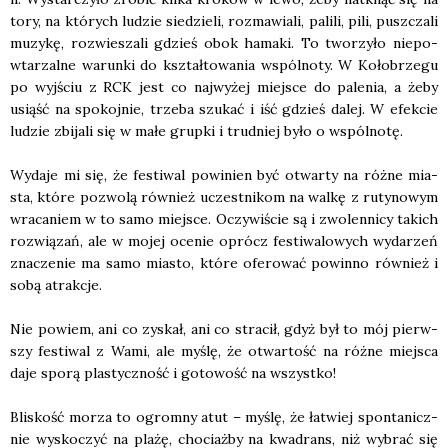
tory, na któ­rych ludzie sie­dzie­li, roz­ma­wia­li, pali­li, pili, pusz­cza­li
muzy­kę, roz­wie­sza­li gdzieś obok hama­ki. To two­rzy­ło nie­po­
wta­rzal­ne warun­ki do kształ­to­wa­nia wspól­no­ty. W Koło­brze­gu
po wyj­ściu z RCK jest co naj­wy­żej miej­sce do pale­nia, a żeby
usiąść na spo­koj­nie, trze­ba szu­kać i iść gdzieś dalej. W efek­cie
ludzie zbi­ja­li się w małe grup­ki i trud­niej było o wspól­no­tę.
Wyda­je mi się, że festi­wal powi­nien być otwar­ty na róż­ne mia­
sta, któ­re pozwo­lą rów­nież uczest­ni­kom na wal­kę z ruty­no­wym
wra­ca­niem w to samo miej­sce. Oczy­wi­ście są i zwo­len­ni­cy takich
roz­wią­zań, ale w mojej oce­nie oprócz festi­wa­lo­wych wyda­rzeń
zna­cze­nie ma samo mia­sto, któ­re ofe­ro­wać powin­no rów­nież i
sobą atrak­cje.
Nie powiem, ani co zyskał, ani co stra­cił, gdyż był to mój pierw­
szy festi­wal z Wami, ale myślę, że otwar­tość na róż­ne miej­sca
daje spo­rą pla­stycz­ność i goto­wość na wszyst­ko!
Bli­skość morza to ogrom­ny atut – myślę, że łatwiej spon­ta­nicz­
nie wysko­czyć na pla­żę, cho­ciaż­by na kwa­drans, niż wybrać się