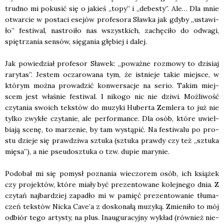
trud­no mi poku­sić się o jakieś „topy” i „debe­sty”. Ale… Dla mnie
otwar­cie w posta­ci ese­jów pro­fe­so­ra Sław­ka jak gdy­by „usta­wi­
ło” festi­wal, nastro­iło nas wszyst­kich, zachę­ci­ło do odwa­gi,
spię­trza­nia sen­sów, się­ga­nia głę­biej i dalej.
Jak powie­dział pro­fe­sor Sła­wek: „poważ­ne roz­mo­wy to dzi­siaj
rary­tas”. Jestem ocza­ro­wa­na tym, że ist­nie­je takie miej­sce, w
któ­rym moż­na pro­wa­dzić kon­wer­sa­cje na serio. Takim miej­
scem jest wła­śnie festi­wal. I niko­go nic nie dzi­wi. Moż­li­wość
czy­ta­nia swo­ich tek­stów do muzy­ki Huber­ta Zemle­ra to już nie
tyl­ko zwy­kłe czy­ta­nie, ale per­for­man­ce. Dla osób, któ­re uwiel­
bia­ją sce­nę, to marze­nie, by tam wystą­pić. Na festi­wa­lu po pro­
stu dzie­je się praw­dzi­wa sztu­ka (sztu­ka praw­dy czy też „sztu­ka
mię­sa”), a nie pseu­dosz­tu­ka o tzw. dupie mary­nie.
Podo­bał mi się pomysł pozna­nia wie­czo­rem osób, ich ksią­żek
czy pro­jek­tów, któ­re mia­ły być pre­zen­to­wa­ne kolej­ne­go dnia. Z
czy­tań naj­bar­dziej zapa­dło mi w pamięć pre­zen­to­wa­nie tłu­ma­
czeń tek­stów Nic­ka Cave’a z dosko­na­łą muzy­ką. Zmie­ni­ło to mój
odbiór tego arty­sty, na plus. Inau­gu­ra­cyj­ny wykład (rów­nież nie­