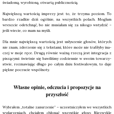
świa­do­mą, wyro­bio­ną, otwar­tą publicz­no­ścią.
Naj­więk­szą war­to­ścią impre­zy jest to, że trzy­ma poziom. To
bar­dzo rzad­kie dziś ogól­nie, na wszyst­kich polach. Mogłam
wresz­cie ode­tchnąć, bo nie musia­łam się za niko­go wsty­dzić –
jeśli wie­cie, co mam na myśli.
Dla mnie naj­więk­szą war­to­ścią jest usły­sze­nie gło­sów, któ­rych
nie znam, zde­rze­nie się z tek­sta­mi, któ­re może nie tra­fi­ły­by ina­
czej w moje ręce. Dru­gą rów­nie waż­ną rze­czą jest inte­gra­cja z
piszą­cy­mi: świet­nie się bawi­li­śmy codzien­nie w swo­im towa­rzy­
stwie, roz­ma­wia­jąc dłu­go po całym dniu festi­wa­lo­wym, to daje
pięk­ne poczu­cie wspól­no­ty.
Własne opinie, odczucia i propozycje na
przyszłość
Wybra­łem „total­ne zanu­rze­nie” – uczest­ni­czy­łem we wszyst­kich
wyda­rze­niach, chcia­łem chło­nąć wszyst­kie gło­sy. Nie­zwy­kle