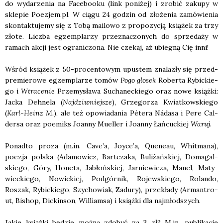
do wyda­rze­nia na Face­bo­oku (link poni­żej) i zro­bić zaku­py w
skle­pie Poezjem.pl. W cią­gu 24 godzin od zło­że­nia zamó­wie­nia
skon­tak­tu­je­my się z Tobą mailo­wo z pro­po­zy­cją ksią­żek za trzy
zło­te. Licz­ba egzem­pla­rzy prze­zna­czo­nych do sprze­da­ży w
ramach akcji jest ogra­ni­czo­na. Nie cze­kaj, aż ubie­gną Cię inni!
Wśród ksią­żek z 50-pro­cen­to­wym upu­stem zna­la­zły się przed­
pre­mie­ro­we egzem­pla­rze tomów
Pogo gło­sek
Rober­ta Rybic­kie­
go i
Wtra­ce­nie
Prze­my­sła­wa Sucha­nec­kie­go oraz nowe książ­ki:
Jac­ka Deh­ne­la (
Naj­dziw­niej­sze
), Grze­go­rza Kwiat­kow­skie­go
(
Karl-Heinz M.
), ale też opo­wia­da­nia Péte­ra Náda­sa i Pere Cal­
der­sa oraz poemiks Joan­ny Muel­ler i Joan­ny Łań­cuc­kiej
Waruj
.
Ponad­to pro­za (m.in. Cave’a, Joyce’a, Quene­au, Whit­ma­na),
poezja pol­ska (Ada­mo­wicz, Bart­cza­ka, Buli­żań­skiej, Doma­gal­
skie­go, Góry, Hone­ta, Jabłoń­skiej, Jar­nie­wi­cza, Manel, Maty­
wiec­kie­go, Nowic­kiej, Pod­gór­nik, Rojew­skie­go, Rolan­do,
Roszak, Rybic­kie­go, Szy­cho­wiak, Zadu­ry), prze­kła­dy (Arman­tro­
ut, Bishop, Dic­kin­son, Wil­liam­sa) i książ­ki dla naj­młod­szych.
Jakie książ­ki będzie moż­na zdo­być za 3 zł? M.in. publi­ka­cje