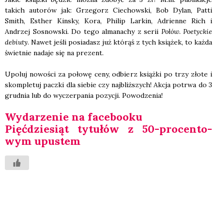
takich auto­rów jak: Grze­gorz Cie­chow­ski, Bob Dylan, Pat­ti
Smith, Esther Kin­sky, Kora, Phi­lip Lar­kin, Adrien­ne Rich i
Andrzej Sosnow­ski. Do tego alma­na­chy z serii
Połów. Poetyc­kie
debiu­ty
. Nawet jeśli posia­dasz już któ­rąś z tych ksią­żek, to każ­da
świet­nie nada­je się na pre­zent.
Upo­luj nowo­ści za poło­wę ceny, odbierz książ­ki po trzy zło­te i
skom­ple­tuj pacz­ki dla sie­bie czy naj­bliż­szych! Akcja potrwa do 3
grud­nia lub do wyczer­pa­nia pozy­cji. Powo­dze­nia!
Wyda­rze­nie na face­bo­oku
Pięć­dzie­siąt tytu­łów z 50-pro­cen­to­
wym upu­stem