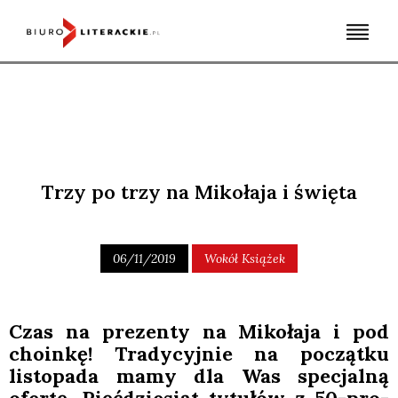
Skip
to
content
Trzy po trzy na Mikołaja i święta
06/11/2019
Wokół Książek
Czas na pre­zen­ty na Miko­ła­ja i pod
cho­in­kę! Tra­dy­cyj­nie na począt­ku
listo­pa­da mamy dla Was spe­cjal­ną