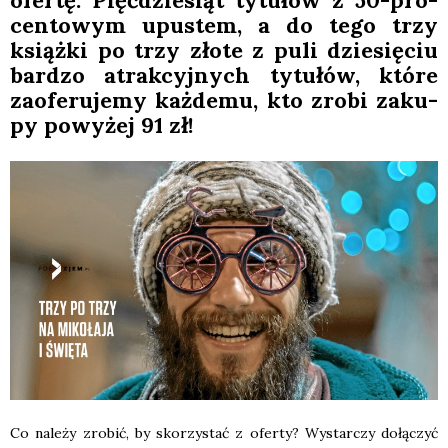
ofer­tę. Pięć­dzie­siąt tytu­łów z 50-pro­
cen­to­wym upu­stem, a do tego trzy
książ­ki po trzy zło­te z puli dzie­się­ciu
bar­dzo atrak­cyj­nych tytu­łów, któ­re
zaofe­ru­je­my każ­de­mu, kto zro­bi zaku­
py powy­żej 91 zł!
Co nale­ży zro­bić, by sko­rzy­stać z ofer­ty? Wystar­czy dołą­czyć