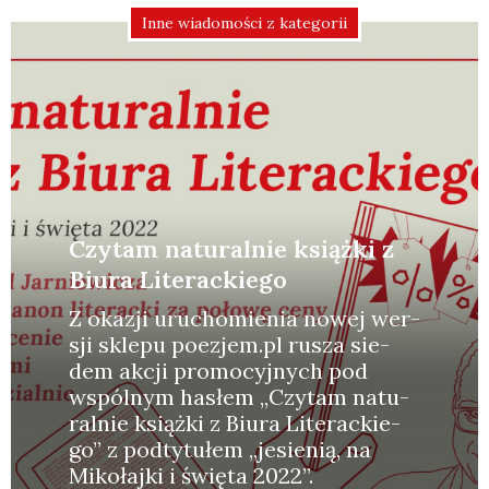
Inne wiadomości z kategorii
Czytam naturalnie książki z
Biura Literackiego
Z oka­zji uru­cho­mie­nia nowej wer­
sji skle­pu poezjem.pl rusza sie­
dem akcji pro­mo­cyj­nych pod
wspól­nym hasłem „Czy­tam natu­
ral­nie książ­ki z Biu­ra Lite­rac­kie­
go” z pod­ty­tu­łem „jesie­nią, na
Miko­łaj­ki i świę­ta 2022”.