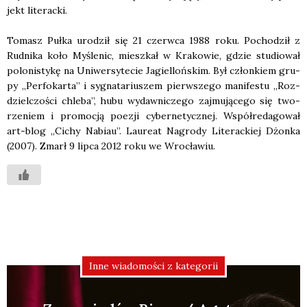
jekt lite­rac­ki.
Tomasz Puł­ka uro­dził się 21 czerw­ca 1988 roku. Pocho­dził z
Rud­ni­ka koło Myśle­nic, miesz­kał w Kra­ko­wie, gdzie stu­dio­wał
polo­ni­sty­kę na Uni­wer­sy­te­cie Jagiel­loń­skim. Był człon­kiem gru­
py „Per­fo­kar­ta” i sygna­ta­riu­szem pierw­sze­go mani­fe­stu „Roz­
dziel­czo­ści chle­ba”, hubu wydaw­ni­cze­go zaj­mu­ją­ce­go się two­
rze­niem i pro­mo­cją poezji cyber­ne­tycz­nej. Współ­re­da­go­wał
art-blog „Cichy Nabiau”. Lau­re­at Nagro­dy Lite­rac­kiej Dżon­ka
(2007). Zmarł 9 lip­ca 2012 roku we Wro­cła­wiu.
Inne wiadomości z kategorii