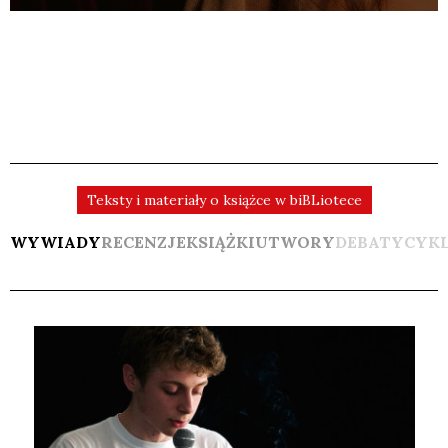
Teksty i materiały o książce w biBLiotece
WYWIADY
RECENZJE
KSIĄŻKI
UTWORY
DEBATY
CYK