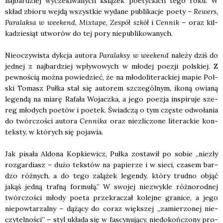
naj­bar­dziej wycze­ki­wa­nych ksią­żek poetyc­kich tego roku. W
skład zbio­ru wej­dą wszyst­kie wyda­ne publi­ka­cje poety –
Rewers
,
Para­lak­sa w week­end
,
Mixta­pe
,
Zespół szkół
i
Cen­nik
– oraz kil­
ka­dzie­siąt utwo­rów do tej pory nie­pu­bli­ko­wa­nych.
Nie­oczy­wi­sta dyk­cja auto­ra
Para­lak­sy w week­end
nale­ży dziś do
jed­nej z naj­bar­dziej wpły­wo­wych w mło­dej poezji pol­skiej. Z
pew­no­ścią moż­na powie­dzieć, że na mło­do­li­te­rac­kiej mapie Pol­
ski Tomasz Puł­ka stał się auto­rem szcze­gól­nym, iko­ną owia­ną
legen­dą na mia­rę Rafa­ła Wojacz­ka, a jego poezja inspi­ru­je sze­
reg mło­dych poetów i poetek. Świad­czą o tym czę­ste odwo­ła­nia
do twór­czo­ści auto­ra
Cen­ni­ka
oraz nie­zli­czo­ne lite­rac­kie kon­
tek­sty, w któ­rych się poja­wia.
Jak pisa­ła Aldo­na Kop­kie­wicz, Puł­ka zosta­wił po sobie „nie­zły
roz­gar­diasz – dużo tek­stów na papie­rze i w sie­ci, cza­sem bar­
dzo róż­nych, a do tego zalą­żek legen­dy, któ­ry trud­no objąć
jakąś jed­ną traf­ną for­mu­łą.” W swo­jej nie­zwy­kle róż­no­rod­nej
twór­czo­ści mło­dy poeta prze­kra­czał kolej­ne gra­ni­ce, a jego
nie­po­wta­rzal­ny – dążą­cy do coraz więk­szej „zamie­rzo­nej nie­
czy­tel­no­ści” – styl ukła­da się w fascy­nu­ją­cy, nie­do­koń­czo­ny pro­