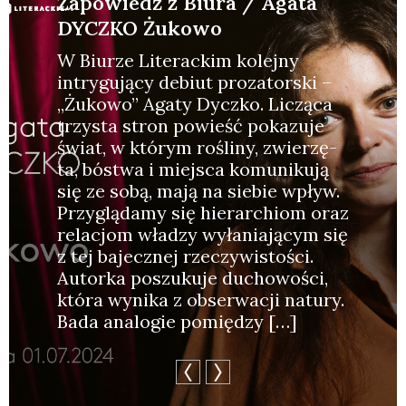
Zapowiedź z Biura / Agata
DYCZKO Żukowo
W Biu­rze Lite­rac­kim kolej­ny
intry­gu­ją­cy debiut pro­za­tor­ski –
„Żuko­wo” Aga­ty Dycz­ko. Liczą­ca
trzy­sta stron powieść poka­zu­je
świat, w któ­rym rośli­ny, zwie­rzę­
ta, bóstwa i miej­sca komu­ni­ku­ją
się ze sobą, mają na sie­bie wpływ.
Przy­glą­da­my się hie­rar­chiom oraz
rela­cjom wła­dzy wyła­nia­ją­cym się
z tej bajecz­nej rze­czy­wi­sto­ści.
Autor­ka poszu­ku­je ducho­wo­ści,
któ­ra wyni­ka z obser­wa­cji natu­ry.
Bada ana­lo­gie pomię­dzy […]