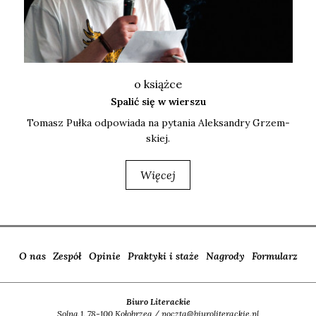
o książce
Spalić się w wierszu
Tomasz Puł­ka odpo­wia­da na pyta­nia Alek­san­dry Grzem­
skiej.
Więcej
O nas
Zespół
Opinie
Praktyki i staże
Nagrody
Formularz
Biuro Literackie
Solna 1, 78-100 Kołobrzeg / poczta@biuroliterackie.pl