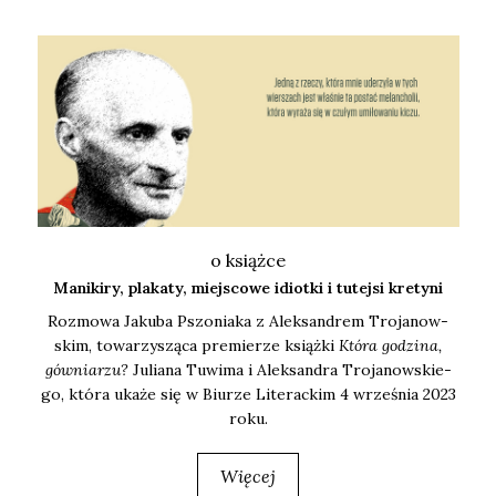
o książce
Manikiry, plakaty, miejscowe idiotki i tutejsi kretyni
Roz­mo­wa Jaku­ba Pszo­nia­ka z Alek­san­drem Tro­ja­now­
skim, towa­rzy­szą­ca pre­mie­rze książ­ki
Któ­ra godzi­na,
gów­nia­rzu?
Julia­na Tuwi­ma i Alek­san­dra Tro­ja­now­skie­
go, któ­ra uka­że się w Biu­rze Lite­rac­kim 4 wrze­śnia 2023
roku.
Więcej