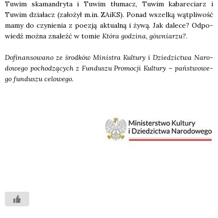
Tuwim ska­man­dry­ta i Tuwim tłu­macz, Tuwim kaba­re­ciarz i
Tuwim dzia­łacz (zało­żył m.in. ZAiKS). Ponad wszel­ką wąt­pli­wość
mamy do czy­nie­nia z poezją aktu­al­ną i żywą. Jak dale­ce? Odpo­
wiedź moż­na zna­leźć w tomie
Któ­ra godzi­na, gów­nia­rzu?
.
Dofi­nan­so­wa­no ze środ­ków Mini­stra Kul­tu­ry i Dzie­dzic­twa Naro­
do­we­go pocho­dzą­cych z Fun­du­szu Pro­mo­cji Kul­tu­ry – pań­stwo­we­
go fun­du­szu celo­we­go.