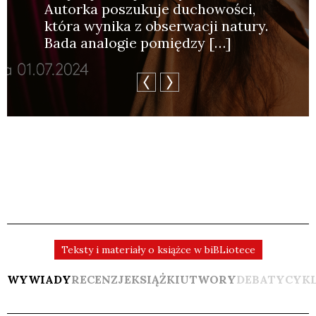
Autor­ka poszu­ku­je ducho­wo­ści,
któ­ra wyni­ka z obser­wa­cji natu­ry.
Bada ana­lo­gie pomię­dzy […]
Teksty i materiały o książce w biBLiotece
WYWIADY
RECENZJE
KSIĄŻKI
UTWORY
DEBATY
CYK