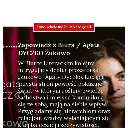
Inne wiadomości z kategorii
Zapowiedź z Biura / Agata
DYCZKO Żukowo
W Biu­rze Lite­rac­kim kolej­ny
intry­gu­ją­cy debiut pro­za­tor­ski –
„Żuko­wo” Aga­ty Dycz­ko. Liczą­ca
trzy­sta stron powieść poka­zu­je
świat, w któ­rym rośli­ny, zwie­rzę­
ta, bóstwa i miej­sca komu­ni­ku­ją
się ze sobą, mają na sie­bie wpływ.
Przy­glą­da­my się hie­rar­chiom oraz
rela­cjom wła­dzy wyła­nia­ją­cym się
z tej bajecz­nej rze­czy­wi­sto­ści.