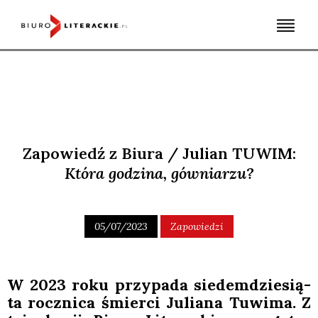
Skip
to
content
Zapowiedź z Biura / Julian TUWIM:
Która godzina, gówniarzu?
05/07/2023
Zapowiedzi
W 2023 roku przy­pa­da sie­dem­dzie­sią­
ta rocz­ni­ca śmier­ci Julia­na Tuwi­ma. Z