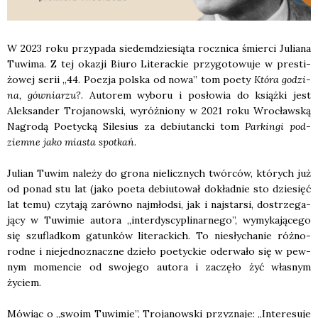
W 2023 roku przy­pa­da sie­dem­dzie­sią­ta rocz­ni­ca śmier­ci Julia­na
Tuwi­ma. Z tej oka­zji Biu­ro Lite­rac­kie przy­go­to­wu­je w pre­sti­
żo­wej serii „44. Poezja pol­ska od nowa” tom poety
Któ­ra godzi­
na, gów­nia­rzu?
. Auto­rem wybo­ru i posło­wia do książ­ki jest
Alek­san­der Tro­ja­now­ski, wyróż­nio­ny w 2021 roku Wro­cław­ską
Nagro­dą Poetyc­ką Sile­sius za debiu­tanc­ki tom
Par­kin­gi pod­
ziem­ne jako mia­sta spo­tkań
.
Julian Tuwim nale­ży do gro­na nie­licz­nych twór­ców, któ­rych już
od ponad stu lat (jako poeta debiu­to­wał dokład­nie sto dzie­sięć
lat temu) czy­ta­ją zarów­no naj­młod­si, jak i naj­star­si, dostrze­ga­
ją­cy w Tuwi­mie auto­ra „inter­dy­scy­pli­nar­ne­go”, wymy­ka­ją­ce­go
się szu­flad­kom gatun­ków lite­rac­kich. To nie­sły­cha­nie róż­no­
rod­ne i nie­jed­no­znacz­ne dzie­ło poetyc­kie ode­rwa­ło się w pew­
nym momen­cie od swo­je­go auto­ra i zaczę­ło żyć wła­snym
życiem.
Mówiąc o „swo­im Tuwi­mie”, Tro­ja­now­ski przy­zna­je: „Inte­re­su­je