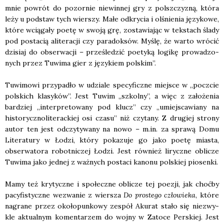
mnie powrót do pozor­nie nie­win­nej gry z pol­sz­czy­zną, któ­ra
leży u pod­staw tych wier­szy. Małe odkry­cia i olśnie­nia języ­ko­we,
któ­re wcią­ga­ły poetę w swo­ją grę, zosta­wia­jąc w tek­stach śla­dy
pod posta­cią ali­te­ra­cji czy para­dok­sów. Myślę, że war­to wró­cić
dzi­siaj do obser­wa­cji – prze­śle­dzić poety­ką logi­kę pro­wa­dzo­
nych przez Tuwi­ma gier z języ­kiem pol­skim”.
Tuwi­mo­wi przy­pa­dło w udzia­le spe­cy­ficz­ne miej­sce w „poczcie
pol­skich kla­sy­ków”. Jest Tuwim „szkol­ny”, a więc z zało­że­nia
bar­dziej „inter­pre­to­wa­ny pod klucz” czy „umiej­sca­wia­ny na
histo­rycz­no­li­te­rac­kiej osi cza­su” niż czy­ta­ny. Z dru­giej stro­ny
autor ten jest odczy­ty­wa­ny na nowo – m.in. za spra­wą Domu
Lite­ra­tu­ry w Łodzi, któ­ry poka­zu­je go jako poetę mia­sta,
obser­wa­to­ra robot­ni­czej Łodzi. Jest rów­nież lirycz­ne obli­cze
Tuwi­ma jako jed­nej z waż­nych posta­ci kano­nu pol­skiej pio­sen­ki.
Mamy też kry­tycz­ne i spo­łecz­ne obli­cze tej poezji, jak choć­by
pacy­fi­stycz­ne wezwa­nie z wier­sza
Do pro­ste­go czło­wie­ka
, któ­re
nagra­ne przez oko­ło­pun­ko­wy zespół Aku­rat sta­ło się nie­zwy­
kle aktu­al­nym komen­ta­rzem do woj­ny w Zato­ce Per­skiej. Jest