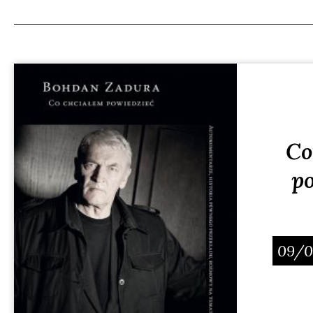
Co
p
09/0