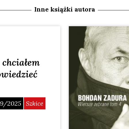
Inne książki autora
 chciałem
owiedzieć
9/2025
Szkice