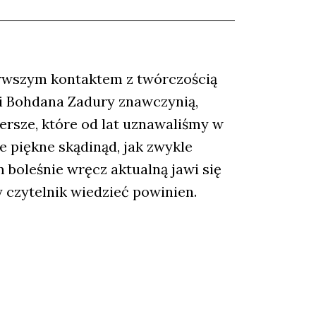
ierwszym kontaktem z twórczością
zji Bohdana Zadury znawczynią,
iersze, które od lat uznawaliśmy w
że piękne skądinąd, jak zwykle
 boleśnie wręcz aktualną jawi się
y czytelnik wiedzieć powinien.