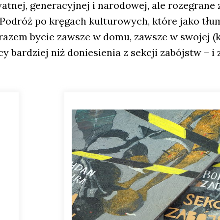
at­nej, gene­ra­cyj­nej i naro­do­wej, ale roze­gra­n
odróż po krę­gach kul­tu­ro­wych, któ­re jako tłu­m
ra­zem bycie zawsze w domu, zawsze w swo­jej (kry­t
cy bar­dziej niż donie­sie­nia z sek­cji zabójstw – 