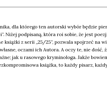
nika, dla którego ten autorski wybór będzie p
. Niżej podpisaną, która roi sobie, że jest poe
e książki z serii „25/25”, pozwala spojrzeć na w
własne, oczami ich Autora. A oczy te, nie dość, 
ważne; jak u rasowego kryminologa. Jakże bowiem
bezkompromisowa książka, to każdy pisarz, każd