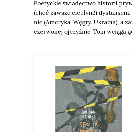
Poetyc­kie świa­dec­two histo­rii pry­w
(choć zawsze cie­płym!) dystan­sem. P
nie (Ame­ry­ka, Węgry, Ukra­ina), a za
czer­wo­nej ojczyź­nie. Tom wcią­ga­ją­