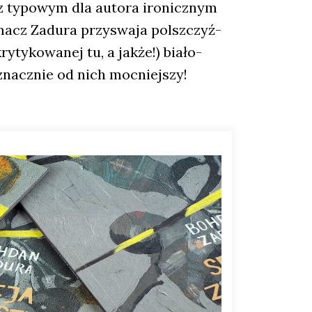
e z typo­wym dla auto­ra iro­nicz­nym
acz Zadu­ra przy­swa­ja pol­sz­czyź­
y­ko­wa­nej tu, a jak­że!) bia­ło-
i znacz­nie od nich moc­niej­szy!