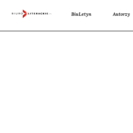
BiuLetyn
Autorzy
Skip
to
content