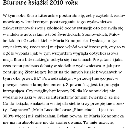
Biurowe książki 2010 roku
W tym roku Biu­ro Lite­rac­kie posta­ra­ło się, żeby czy­tel­nik zado­
mo­wio­ny w kon­kret­nym postrze­ga­niu tego wydaw­nic­twa
zakwe­stio­no­wał swo­ją zdol­ność oce­ny sytu­acji: oto poja­wi­ła się
w indek­sie autor­skim wśród Świe­tlic­kich, Sosnow­skich, Miło­
będz­kich i Grze­bal­skich – Maria Konop­nic­ka. Dys­ku­sja o tym,
czy nale­ży się rze­czo­nej miej­sce wśród współ­cze­snych, czy to w
ogó­le wypa­da i jak w tym wszyst­kim wyglą­da dotych­cza­so­wa
misja Biu­ra Lite­rac­kie­go odby­ła się i na łamach Przy­sta­ni! i jakiś
czas temu pod­czas deba­ty w sie­dzi­bie wydaw­nic­twa. A jak pre­
zen­tu­je się
Złot­nie­ją­cy świat
na tle innych ksią­żek wyda­nych w
tym roku przez BL? Powie­dzia­ła­bym – prze­cięt­nie (co jest w
pew­nym sen­sie kom­ple­men­tem). Z pew­no­ścią jest to pozy­cja
intry­gu­ją­ca. Czy mógł­by być lep­szy PR dla Konop­nic­kiej niż
wyda­nie książ­ki w Biu­rze Lite­rac­kim? Śmiem twier­dzić, że nie.
Co do książ­ki, zna­la­złam w niej dla sie­bie trzy prze­pięk­ne sone­
ty: „Bagna­sco”, „Molo Luce­dio” oraz „Fiu­mi­ci­no” – i jest to
300% wię­cej niż zakła­da­łam. Byłam pew­na, że Maria Konop­nic­ka
nie ma mi abso­lut­nie nic do zaofe­ro­wa­nia. To miłe uczu­cie,