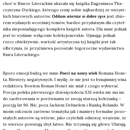
choć w Biu­rze Lite­rac­kim uka­za­ła się książ­ka Euge­niu­sza Tka­
czy­szy­na-Dyc­kie­go, któ­re­go cenię sobie naj­bar­dziej ze wszyst­
kich biu­ro­wych auto­rów.
Oddam wier­sze w dobre ręce
jest zbio­
rem wyda­nych wcze­śniej tomów, bar­dzo przy­dat­nym dla czy­tel­
ni­ka nie­po­sia­da­ją­ce­go kom­ple­tu ksią­żek auto­ra. Dla mnie jed­nak
jest to wyda­nie wyłącz­nie kolek­cjo­ner­skie. Ujmu­jąc jed­nak
rzecz obiek­tyw­nie, war­tość arty­stycz­na tej książ­ki jest tak
olbrzy­mia, że przy­ćmie­wa pozo­sta­łe tego­rocz­ne wydaw­nic­twa
Biu­ra Lite­rac­kie­go.
Spo­ro emo­cji budzą we mnie
Poeci na nowy wiek
Roma­na Hone­
ta. Nie­ste­ty, nega­tyw­nych. I myślę, że nie jest to bynaj­mniej wina
redak­to­ra. Bowiem Roman Honet nie miał z cze­go wybie­rać.
Poezja pol­ska pierw­sze­go dzie­się­cio­le­cia XXI wie­ku nie ma nic
do zaofe­ro­wa­nia w porów­na­niu ze swo­ją star­szą kole­żan­ką –
poezją lat 90. Nic, poza Jac­kiem Deh­ne­lem i Bian­ką Rolan­do. W
moim odczu­ciu zarów­no tema­ty­ka jak i manie­ry for­mal­ne pozo­
sta­łych auto­rów są wtór­ne, jako czy­tel­nik odno­szę wra­że­nie, że
te wier­sze powsta­ją zbyt łatwo. Nie trzy­ma­ją się gło­wy. Ula­tu­ją.