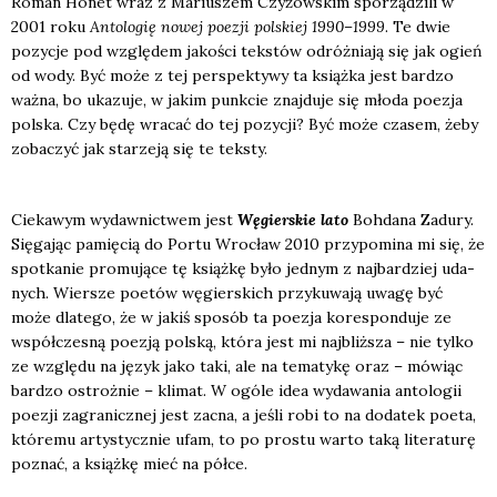
Roman Honet wraz z Mariu­szem Czy­żow­skim spo­rzą­dzi­li w
2001 roku
Anto­lo­gię nowej poezji pol­skiej 1990–1999
. Te dwie
pozy­cje pod wzglę­dem jako­ści tek­stów odróż­nia­ją się jak ogień
od wody. Być może z tej per­spek­ty­wy ta książ­ka jest bar­dzo
waż­na, bo uka­zu­je, w jakim punk­cie znaj­du­je się mło­da poezja
pol­ska. Czy będę wra­cać do tej pozy­cji? Być może cza­sem, żeby
zoba­czyć jak sta­rze­ją się te tek­sty.
Cie­ka­wym wydaw­nic­twem jest
Węgier­skie lato
Boh­da­na Zadu­ry.
Się­ga­jąc pamię­cią do Por­tu Wro­cław 2010 przy­po­mi­na mi się, że
spo­tka­nie pro­mu­ją­ce tę książ­kę było jed­nym z naj­bar­dziej uda­
nych. Wier­sze poetów węgier­skich przy­ku­wa­ją uwa­gę być
może dla­te­go, że w jakiś spo­sób ta poezja kore­spon­du­je ze
współ­cze­sną poezją pol­ską, któ­ra jest mi naj­bliż­sza – nie tyl­ko
ze wzglę­du na język jako taki, ale na tema­ty­kę oraz – mówiąc
bar­dzo ostroż­nie – kli­mat. W ogó­le idea wyda­wa­nia anto­lo­gii
poezji zagra­nicz­nej jest zacna, a jeśli robi to na doda­tek poeta,
któ­re­mu arty­stycz­nie ufam, to po pro­stu war­to taką lite­ra­tu­rę
poznać, a książ­kę mieć na pół­ce.