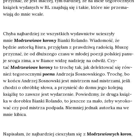
przy­znać, że jest ina­czej, tym bar­dziej, że na liście tego­rocz­nych
ksią­żek wyda­nych w BL znaj­du­ją się i takie, któ­re nie prze­ma­
wia­ją do mnie wca­le.
Chy­ba naj­bar­dziej ze wszyst­kich wydaw­nictw ucie­szy­ły
mnie
Modrze­wio­we koro­ny
Bian­ki Rolan­do. Wia­do­mość, że
będzie autor­ką Biu­ra, przy­ję­łam z praw­dzi­wą rado­ścią. Muszę
przy­znać, że od dłuż­sze­go cza­su w mło­dej poezji pol­skiej panu­
je sro­ga zima, a w Bian­ce widzę nadzie­ję na odwilż. Czy­
tać
Modrze­wio­we koro­ny
to tro­chę tak, jak delek­to­wać się rów­
nież tego­rocz­ny­mi
poems
Andrze­ja Sosnow­skie­go. Tro­chę, bo
w koń­cu Andrzej Sosnow­ski jest mistrzem nad mistrza­mi, jeśli
cho­dzi o obrób­kę sło­wa, a przy­nieść do domu jego kolej­ną
książ­kę to zawsze jest wyda­rze­nie. Powiedz­my, że dru­ga książ­
ka w dorob­ku Bian­ki Rolan­do, to jesz­cze za mało, żeby wyro­ko­
wać czy pod mistrza pod­pa­da. Nie­mniej jed­nak autor­ka ma we
mnie kibi­ca.
Napi­sa­łam, że naj­bar­dziej cie­szy­łam się z
Modrze­wio­wych koron
,