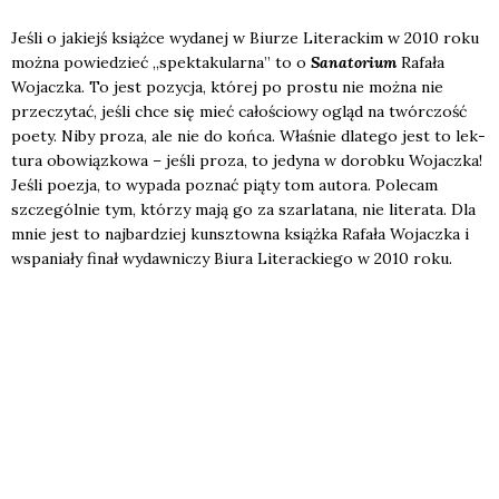
Jeśli o jakiejś książ­ce wyda­nej w Biu­rze Lite­rac­kim w 2010 roku
moż­na powie­dzieć „spek­ta­ku­lar­na” to o
Sana­to­rium
Rafa­ła
Wojacz­ka. To jest pozy­cja, któ­rej po pro­stu nie moż­na nie
prze­czy­tać, jeśli chce się mieć cało­ścio­wy ogląd na twór­czość
poety. Niby pro­za, ale nie do koń­ca. Wła­śnie dla­te­go jest to lek­
tu­ra obo­wiąz­ko­wa – jeśli pro­za, to jedy­na w dorob­ku Wojacz­ka!
Jeśli poezja, to wypa­da poznać pią­ty tom auto­ra. Pole­cam
szcze­gól­nie tym, któ­rzy mają go za szar­la­ta­na, nie lite­ra­ta. Dla
mnie jest to naj­bar­dziej kunsz­tow­na książ­ka Rafa­ła Wojacz­ka i
wspa­nia­ły finał wydaw­ni­czy Biu­ra Lite­rac­kie­go w 2010 roku.