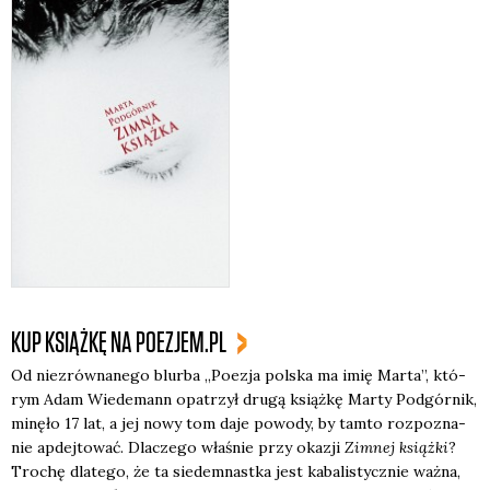
KUP KSIĄŻKĘ NA POEZJEM.PL
Od nie­zrów­na­ne­go blur­ba „Poezja pol­ska ma imię Mar­ta”, któ­
rym Adam Wie­de­mann opa­trzył dru­gą książ­kę Mar­ty Pod­gór­nik,
minę­ło 17 lat, a jej nowy tom daje powo­dy, by tam­to roz­po­zna­
nie apdej­to­wać. Dla­cze­go wła­śnie przy oka­zji
Zim­nej książ­ki
?
Tro­chę dla­te­go, że ta sie­dem­nast­ka jest kaba­li­stycz­nie waż­na,