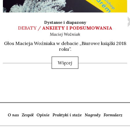
Dystanse i diapazony
DEBATY /
ANKIETY I PODSUMOWANIA
Maciej
Woźniak
Głos Macie­ja Woź­nia­ka w deba­cie „Biu­ro­we książ­ki 2018
roku”.
Więcej
O nas
Zespół
Opinie
Praktyki i staże
Nagrody
Formularz