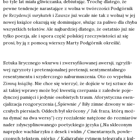
bo tyle lat mia­ła gli­wi­czan­ka, debiu­tu­jąc. Tro­chę dla­te­go, że
pew­ne ten­den­cje nara­sta­ją­ce z wol­na w twór­czo­ści Pod­gór­nik
(w
Rezy­den­cji sury­ka­tek
i
Zawsze
już wca­le nie tak z wol­na) w jej
nowej książ­ce oka­zu­ją się domi­nu­ją­ce, słu­żąc za pali­wo dla chy­ba
wszyst­kich tek­stów. Ale naj­bar­dziej dla­te­go, że ostat­nio już nie
tyl­ko poezja, ale i spo­ra część pol­skiej rze­czy­wi­sto­ści aż się
pro­si, by ją z pomo­cą wier­szy Mar­ty Pod­gór­nik okre­ślić.
Sztu­ka lirycz­ne­go wkur­wu i zwer­sy­fi­ko­wa­nej awer­sji, zgryź­li­
wej zgry­zo­ty i pre­ten­sjo­nal­nej pre­ten­sji, sen­ty­men­tal­ne­go
resen­ty­men­tu i szy­der­cze­go nabur­mu­sze­nia. Oto co wypeł­nia
Zim­ną książ­kę
. Nie chce się wie­rzyć, że doj­ście w tej sztu­ce do
aż takiej wpra­wy może być kwe­stią czer­pa­nia z zale­d­wie poje­
dyn­czej pamię­ci i jedy­nie oso­bi­stych traum. Afo­ry­stycz­na esen­
cja­li­za­cja roz­go­ry­cze­nia („Śpiew­nie / Biły zim­ne dzwo­ny w nie­
czu­łych pier­siach. Oddech był skró­co­ny / Jak fra­za, któ­rą moż­
na dymać na dwa wer­sy.”) czy roz­ża­le­nie natę­żo­ne do roz­mia­rów
nader zdy­scy­pli­no­wa­ne­go poetyc­kie­go języ­ka („Na skle­co­nym
napręd­ce wachla­rzy­ku z desek i widm / Cmen­tar­nych, powle­
czo­nych tek­stem, piór­ko / Kali­gra­fu­je ryt­mem tele­gra­fu z kul­