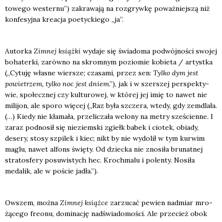
to­we­go wester­nu”) zakra­wa­ją na roz­gryw­kę poważ­niej­szą niż
kon­fe­syj­na kre­acja poetyc­kie­go „ja”.
Autor­ka
Zim­nej książ­ki
wyda­je się świa­do­ma podwój­no­ści swo­jej
boha­ter­ki, zarów­no na skrom­nym pozio­mie kobie­ta / artyst­ka
(„Cytu­ję wła­sne wier­sze; cza­sa­mi, przez sen:
Tyl­ko dym jest
powie­trzem, tyl­ko noc jest dniem
.”), jak i w szer­szej per­spek­ty­
wie, spo­łecz­nej czy kul­tu­ro­wej, w któ­rej jej imię to nawet nie
mili­jon, ale spo­ro wię­cej („Raz była szcze­ra, wte­dy, gdy zemdla­ła.
(…) Kie­dy nie kła­ma­ła, prze­li­cza­ła welo­ny na metry sze­ścien­ne. I
zaraz pod­no­sił się nie­ziem­ski zgiełk babek i cio­tek, obia­dy,
dese­ry, sto­sy szpi­lek i kiec; nikt by nie wydo­lił w tym kur­wim
maglu, nawet alfons świę­ty. Od dziec­ka nie zno­si­ła bru­nat­nej
stra­tos­fe­ry posu­wi­stych hec. Kroch­ma­lu i polen­ty. Nosi­ła
meda­lik, ale w poście jadła.”).
Owszem, moż­na
Zim­nej książ­ce
zarzu­cać pewien nad­miar mro­
żą­ce­go fre­onu, domi­na­cję nad­świa­do­mo­ści. Ale prze­cież obok