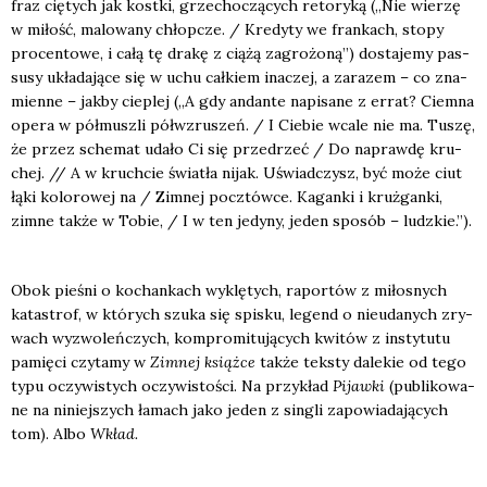
fraz cię­tych jak kost­ki, grze­cho­czą­cych reto­ry­ką („Nie wie­rzę
w miłość, malo­wa­ny chłop­cze. / Kre­dy­ty we fran­kach, sto­py
pro­cen­to­we, i całą tę dra­kę z cią­żą zagro­żo­ną”) dosta­je­my pas­
su­sy ukła­da­ją­ce się w uchu cał­kiem ina­czej, a zara­zem – co zna­
mien­ne – jak­by cie­plej („A gdy andan­te napi­sa­ne z errat? Ciem­na
ope­ra w pół­musz­li pół­w­zru­szeń. / I Cie­bie wca­le nie ma. Tuszę,
że przez sche­mat uda­ło Ci się prze­drzeć / Do napraw­dę kru­
chej. // A w kruch­cie świa­tła nijak. Uświad­czysz, być może ciut
łąki kolo­ro­wej na / Zim­nej pocz­tów­ce. Kagan­ki i kruż­gan­ki,
zim­ne tak­że w Tobie, / I w ten jedy­ny, jeden spo­sób – ludz­kie.”).
Obok pie­śni o kochan­kach wyklę­tych, rapor­tów z miło­snych
kata­strof, w któ­rych szu­ka się spi­sku, legend o nie­uda­nych zry­
wach wyzwo­leń­czych, kom­pro­mi­tu­ją­cych kwi­tów z insty­tu­tu
pamię­ci czy­ta­my w
Zim­nej książ­ce
tak­że tek­sty dale­kie od tego
typu oczy­wi­stych oczy­wi­sto­ści. Na przy­kład
Pijaw­ki
(publi­ko­wa­
ne na niniej­szych łamach jako jeden z sin­gli zapo­wia­da­ją­cych
tom). Albo
Wkład.