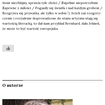
świat nie­chluj­ny, spra­wia tyle zło­ści / Zupeł­nie nie­po­trzeb­nie
Zapew­ne z miło­ści / Poga­si­ły się świa­tła i nad każ­dym gro­bem /
Roz­gry­wa się pry­wat­ka, ale tyl­ko w sobie.”). Jeże­li zaś roz­go­ry­
cze­nie i roz­ża­le­nie dopro­wa­dzo­ne do sta­nu arty­zmu sta­ją się
war­to­ścią lite­rac­ką, to dał nam przy­kład Bern­hard, dała Jeli­nek,
że może to być war­tość euro­pej­ska.
O autorze