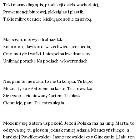
Taki mar­ny dłu­go­pis, pro­duk­cji dale­ko­wschod­niej,
Pro­we­nien­cji biu­ro­wej, plek­si­glas i pla­stik.
Takie mikre uczu­cie, kieł­ku­ją­ce sobie za szy­bą,
Ma oce­an, mor­wy i dro­biażdż­ki.
Kolo­ro­fon, kla­wi­kord, wszech­wie­dzą­ce media,
Ćmy, moty­le i waż­ki. I nie­speł­na kwa­drans, by
Unik­nąć poraż­ki. Na podiach, w kwe­ren­dach.
Nie, pani tu nie sta­ła, to nie ta kolej­ka. Tu kupić
Moż­na tyl­ko z żeto­nem na kar­tę. Tu spraw­dza
Się ryso­pis cie­nio­wa­ny żar­tem. Tu blask
Ciem­nie­je, pani. Tu jesteś ule­gła.
Może­my się zatem uspo­ko­ić. Jeże­li Pol­ska ma na imię Mar­ta, to
odzy­wa się tu gło­sem jed­nak mniej Ada­sia Miau­czyń­skie­go, a
bar­dziej Paw­li­kow­skiej-Jasno­rzew­skiej czy Gin­czan­ki („Jaki ten