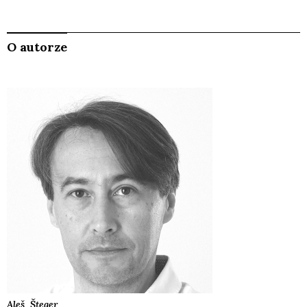
O autorze
Aleš
Šteger