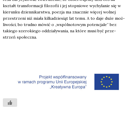
kształt trans­for­ma­cji filo­zo­fii i jej stop­nio­we wychy­la­nie się w
kie­run­ku dzien­ni­kar­stwa, poezja ma znacz­nie wię­cej wol­nej
prze­strze­ni niż mia­ła kil­ka­dzie­siąt lat temu. A to daje duże moż­
li­wo­ści, bo trud­no mówić o „wspól­no­to­wym poten­cja­le” bez
takie­go sze­ro­kie­go oddzia­ły­wa­nia, na któ­re musi być prze­
strzeń spo­łecz­na.