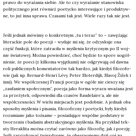
pra­wo do wyra­ża­nia sie­bie. Ale to czy wyra­ża­nie sta­no­wi­ska
poli­tycz­ne­go jest rów­nież poetyc­ko inte­re­su­ją­ce i pro­duk­tyw­
ne, to już inna spra­wa. Cza­sa­mi tak jest. Wie­le razy tak nie jest.
Jeśli jed­nak mówi­my o kon­kret­nym „tu i teraz” to – zawę­ża­jąc
lite­rac­kie pole do poezji – wyda­je mi się, że odzy­sku­je ona
część funk­cji, któ­re zatra­ci­ła w myśle­niu kry­tycz­nym po II woj­
nie świa­to­wej. Moż­na powie­dzieć, choć będzie to spo­re uogól­
nie­nie, że poeci (z kil­ko­ma wyjąt­ka­mi) nie odgry­wa­ją od daw­na
roli publicz­nych komen­ta­to­rów tak bar­dzo, jak kie­dyś filo­zo­fo­
wie (jak np. Ber­nard-Hen­ri Lévy, Peter Slo­ter­dijk, Sla­voj Žižek i
inni). We współ­cze­snej Fran­cji poezja w ogó­le nie cie­szy się
„zaufa­niem spo­łecz­nym”, poezja jako for­ma wyra­zu uwa­ża­na jest
za prze­ży­tek, odpo­wied­ni dla cza­sów Bau­de­la­ire­’a, ale nie
współ­cze­sno­ści. W wie­lu miej­scach jest podob­nie. A jed­nak oba
spo­so­by myśle­nia i pisa­nia, filo­zo­ficz­ny i poetyc­ki, były kie­dyś
rozu­mia­ne jako toż­sa­me – posia­da­ją­ce wspól­ne pod­sta­wy w
two­rze­niu i bada­niu abs­trak­cyj­ne­go myśle­nia. Na przy­kład tek­
sty Hera­kli­ta moż­na czy­tać zarów­no jako filo­zo­fię, jak i poezję.
Jeśli zary­zy­ko­wać twier­dze­nie, że obser­wu­je­my dziś coś na