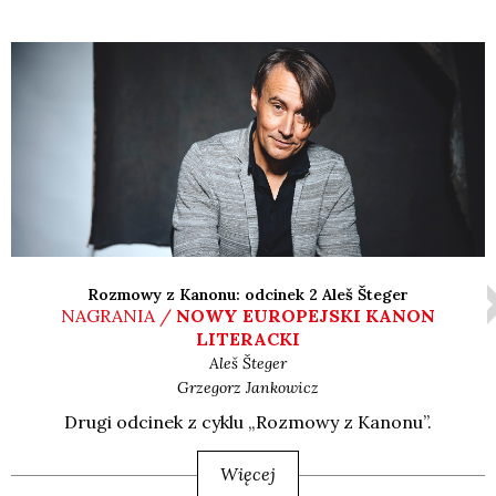
Rozmowy z Kanonu: odcinek 2 Aleš Šteger
NAGRANIA /
NOWY EUROPEJSKI KANON
LITERACKI
Aleš
Šteger
Grzegorz
Jankowicz
Dru­gi odci­nek z cyklu „Roz­mo­wy z Kano­nu”.
Więcej