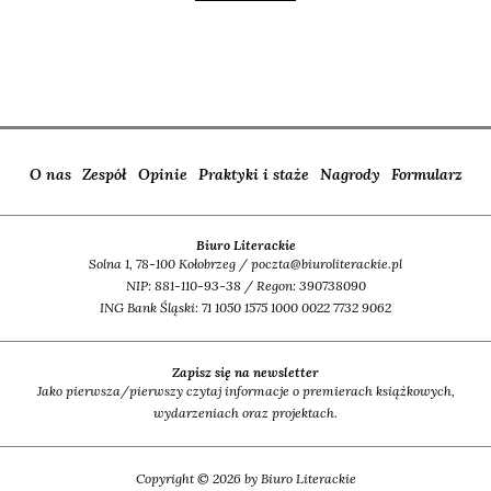
O nas
Zespół
Opinie
Praktyki i staże
Nagrody
Formularz
Biuro Literackie
Solna 1, 78-100 Kołobrzeg / poczta@biuroliterackie.pl
NIP: 881-110-93-38 / Regon: 390738090
ING Bank Śląski: 71 1050 1575 1000 0022 7732 9062
Zapisz się na newsletter
Jako pierwsza/pierwszy czytaj informacje o premierach książkowych,
wydarzeniach oraz projektach.
Copyright © 2026 by Biuro Literackie