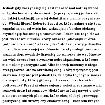
Jed­nak gdy zaczy­na­my się zasta­na­wiać nad natu­rą wspól­
no­ty, docho­dzi­my do wnio­sku (a przy­naj­mniej ja dosze­dłem
do takiej kon­klu­zji), że w jej defi­ni­cji nie ma nic oczy­wi­ste­
go. Wło­ski filo­zof Rober­to Espo­si­to, któ­ry zaj­mu­je się tym
zagad­nie­niem od wie­lu lat, wska­zu­je na bar­dzo cie­ka­wą
ety­mo­lo­gię łaciń­skie­go
com­mu­ni­tas
. Rdze­niem tego sło­wa
jest rze­czow­nik
munus
, któ­ry ozna­cza „obo­wią­zek” oraz
„odpo­wie­dzial­ność”, a tak­że „dar”, ale taki, któ­ry jed­nost­ka
musi ofia­ro­wać swo­jej wspól­no­cie. Te ety­mo­lo­gicz­ne roz­
wa­ża­nia dopro­wa­dzi­ły Espo­si­tę do wnio­sku, że wspól­no­to­
wa więź zawsze jest etycz­nym zobo­wią­za­niem, z któ­re­go
nie może­my zre­zy­gno­wać. Albo ina­czej: może­my z nie­go
zre­zy­gno­wać, ale za okre­ślo­ną cenę, któ­rą naj­czę­ściej jest
ana­te­ma. Czy nie jest jed­nak tak, że ety­ka to jedy­nie maska
dla wspól­no­ty, któ­rej głów­ny cel zawsze ma cha­rak­ter
poli­tycz­ny? Prze­cież obser­wu­je­my wokół nie­ustan­ne wal­ki
róż­nych grup i stron­nictw. Nie­któ­rzy mówią nawet o woj­
nie nowo­cze­snych ple­mion, któ­re chcą zdo­być prze­wa­gę –
poli­tycz­ną, kul­tu­ro­wą czy eko­no­micz­ną – kosz­tem innych.