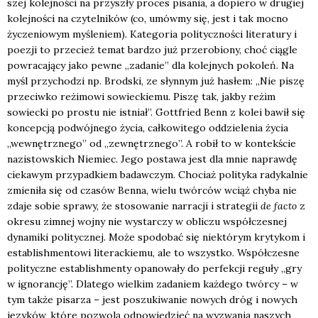
szej kolej­no­ści na przy­szły pro­ces pisa­nia, a dopie­ro w dru­giej
kolej­no­ści na czy­tel­ni­ków (co, umów­my się, jest i tak moc­no
życze­nio­wym myśle­niem). Kate­go­ria poli­tycz­no­ści lite­ra­tu­ry i
poezji to prze­cież temat bar­dzo już prze­ro­bio­ny, choć cią­gle
powra­ca­ją­cy jako pew­ne „zada­nie” dla kolej­nych poko­leń. Na
myśl przy­cho­dzi np. Brod­ski, ze słyn­nym już hasłem: „Nie piszę
prze­ciw­ko reżi­mo­wi sowiec­kie­mu. Piszę tak, jak­by reżim
sowiec­ki po pro­stu nie ist­niał”. Got­t­fried Benn z kolei bawił się
kon­cep­cją podwój­ne­go życia, cał­ko­wi­te­go oddzie­le­nia życia
„wewnętrz­ne­go” od „zewnętrz­ne­go”. A robił to w kon­tek­ście
nazi­stow­skich Nie­miec. Jego posta­wa jest dla mnie napraw­dę
cie­ka­wym przy­pad­kiem badaw­czym. Cho­ciaż poli­ty­ka rady­kal­nie
zmie­ni­ła się od cza­sów Ben­na, wie­lu twór­ców wciąż chy­ba nie
zda­je sobie spra­wy, że sto­so­wa­nie nar­ra­cji i stra­te­gii
de fac­to
z
okre­su zim­nej woj­ny nie wystar­czy w obli­czu współ­cze­snej
dyna­mi­ki poli­tycz­nej. Może spodo­bać się nie­któ­rym kry­ty­kom i
esta­bli­sh­men­to­wi lite­rac­kie­mu, ale to wszyst­ko. Współ­cze­sne
poli­tycz­ne esta­bli­sh­men­ty opa­no­wa­ły do per­fek­cji regu­ły „gry
w igno­ran­cję”. Dla­te­go wiel­kim zada­niem każ­de­go twór­cy – w
tym tak­że pisa­rza – jest poszu­ki­wa­nie nowych dróg i nowych
języ­ków, któ­re pozwo­lą odpo­wie­dzieć na wyzwa­nia naszych