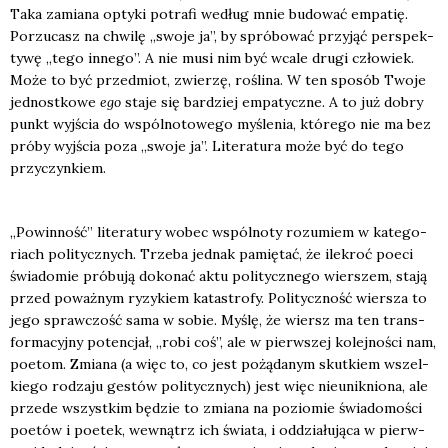
Taka zamia­na opty­ki potra­fi według mnie budo­wać empa­tię.
Porzu­casz na chwi­lę „swo­je ja”, by spró­bo­wać przy­jąć per­spek­
ty­wę „tego inne­go”. A nie musi nim być wca­le dru­gi czło­wiek.
Może to być przed­miot, zwie­rzę, rośli­na. W ten spo­sób Two­je
jed­nost­ko­we
ego
sta­je się bar­dziej empa­tycz­ne. A to już dobry
punkt wyj­ścia do wspól­no­to­we­go myśle­nia, któ­re­go nie ma bez
pró­by wyj­ścia poza „swo­je ja”. Lite­ra­tu­ra może być do tego
przy­czyn­kiem.
„Powin­ność” lite­ra­tu­ry wobec wspól­no­ty rozu­miem w kate­go­
riach poli­tycz­nych. Trze­ba jed­nak pamię­tać, że ile­kroć poeci
świa­do­mie pró­bu­ją doko­nać aktu poli­tycz­ne­go wier­szem, sta­ją
przed poważ­nym ryzy­kiem kata­stro­fy. Poli­tycz­ność wier­sza to
jego spraw­czość sama w sobie. Myślę, że wiersz ma ten trans­
for­ma­cyj­ny poten­cjał, „robi coś”, ale w pierw­szej kolej­no­ści nam,
poetom. Zmia­na (a więc to, co jest pożą­da­nym skut­kiem wszel­
kie­go rodza­ju gestów poli­tycz­nych) jest więc nie­unik­nio­na, ale
przede wszyst­kim będzie to zmia­na na pozio­mie świa­do­mo­ści
poetów i poetek, wewnątrz ich świa­ta, i oddzia­łu­ją­ca w pierw­