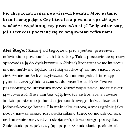
Nie chcę roz­strzy­gać powyż­szych kwe­stii. Moje pyta­nie
brzmi nastę­pu­ją­co: Czy lite­ra­tu­ra powin­na się dziś opo­
wia­dać za wspól­no­tą, czy prze­ciw­ko niej? Będę wdzięcz­ny,
jeśli zechcesz podzie­lić się ze mną swo­imi reflek­sja­mi.
Aleš Šte­ger:
Zacznę od tego, że
a prio­ri
jestem prze­ciw­ny
mówie­niu o powin­no­ściach lite­ra­tu­ry. Takie posta­wie­nie spra­wy
spro­wa­dza ją do dydak­ty­zmu. A (dobra) lite­ra­tu­ra w moim rozu­
mie­niu nigdy nie będzie „sztu­ką użyt­ko­wą” co nie zna­czy prze­
cież, że nie może być uży­tecz­na. Rozu­miem jed­nak inten­cję
pyta­nia, szcze­gól­nie waż­ną w obec­nym kon­tek­ście. Jestem
prze­ko­na­ny, że lite­ra­tu­ra może słu­żyć wspól­no­cie, może nawet
ją wytwa­rzać. Nie mam też wąt­pli­wo­ści, że lite­ra­tu­ra zawsze
będzie po stro­nie jed­nost­ki, jed­nost­ko­we­go doświad­cze­nia i
jed­nost­ko­we­go bun­tu. Dla mnie jako auto­ra, a szcze­gól­nie jako
poety, naj­waż­niej­sze jest pod­kre­śla­nie tego, co nie­jed­no­znacz­
ne, burze­nie oczy­wi­stych sko­ja­rzeń, utrwa­lo­ne­go porząd­ku.
Zmie­nia­nie per­spek­ty­wy (np. poprzez zmie­nia­nie pod­mio­tu).