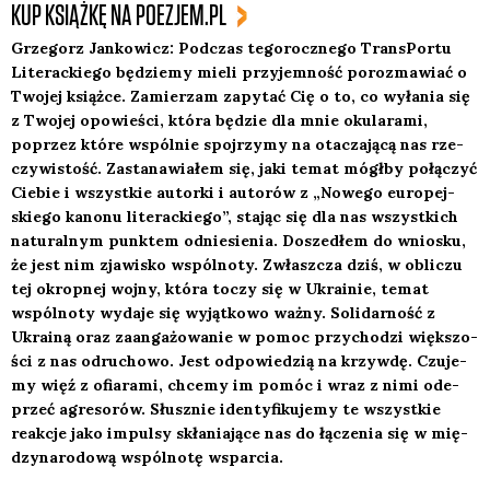
KUP KSIĄŻKĘ NA POEZJEM.PL
Grze­gorz Jan­ko­wicz: Pod­czas tego­rocz­ne­go Trans­Por­tu
Lite­rac­kie­go będzie­my mie­li przy­jem­ność poroz­ma­wiać o
Two­jej książ­ce. Zamie­rzam zapy­tać Cię o to, co wyła­nia się
z Two­jej opo­wie­ści, któ­ra będzie dla mnie oku­la­ra­mi,
poprzez któ­re wspól­nie spoj­rzy­my na ota­cza­ją­cą nas rze­
czy­wi­stość. Zasta­na­wia­łem się, jaki temat mógł­by połą­czyć
Cie­bie i wszyst­kie autor­ki i auto­rów z „Nowe­go euro­pej­
skie­go kano­nu lite­rac­kie­go”, sta­jąc się dla nas wszyst­kich
natu­ral­nym punk­tem odnie­sie­nia. Dosze­dłem do wnio­sku,
że jest nim zja­wi­sko wspól­no­ty. Zwłasz­cza dziś, w obli­czu
tej okrop­nej woj­ny, któ­ra toczy się w Ukra­inie, temat
wspól­no­ty wyda­je się wyjąt­ko­wo waż­ny. Soli­dar­ność z
Ukra­iną oraz zaan­ga­żo­wa­nie w pomoc przy­cho­dzi więk­szo­
ści z nas odru­cho­wo. Jest odpo­wie­dzią na krzyw­dę. Czu­je­
my więź z ofia­ra­mi, chce­my im pomóc i wraz z nimi ode­
przeć agre­so­rów. Słusz­nie iden­ty­fi­ku­je­my te wszyst­kie
reak­cje jako impul­sy skła­nia­ją­ce nas do łącze­nia się w mię­
dzy­na­ro­do­wą wspól­no­tę wspar­cia.