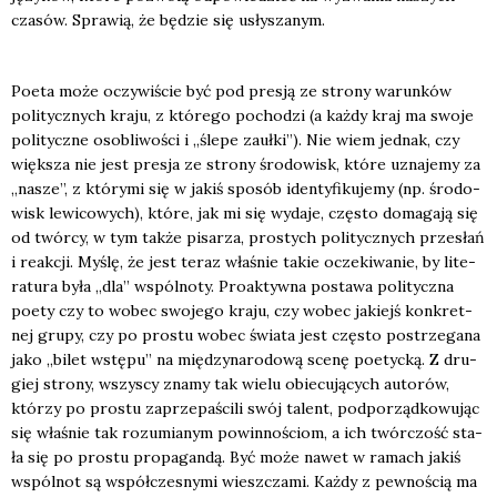
cza­sów. Spra­wią, że będzie się usły­sza­nym.
Poeta może oczy­wi­ście być pod pre­sją ze stro­ny warun­ków
poli­tycz­nych kra­ju, z któ­re­go pocho­dzi (a każ­dy kraj ma swo­je
poli­tycz­ne oso­bli­wo­ści i „śle­pe zauł­ki”). Nie wiem jed­nak, czy
więk­sza nie jest pre­sja ze stro­ny śro­do­wisk, któ­re uzna­je­my za
„nasze”, z któ­ry­mi się w jakiś spo­sób iden­ty­fi­ku­je­my (np. śro­do­
wisk lewi­co­wych), któ­re, jak mi się wyda­je, czę­sto doma­ga­ją się
od twór­cy, w tym tak­że pisa­rza, pro­stych poli­tycz­nych prze­słań
i reak­cji. Myślę, że jest teraz wła­śnie takie ocze­ki­wa­nie, by lite­
ra­tu­ra była „dla” wspól­no­ty. Pro­ak­tyw­na posta­wa poli­tycz­na
poety czy to wobec swo­je­go kra­ju, czy wobec jakiejś kon­kret­
nej gru­py, czy po pro­stu wobec świa­ta jest czę­sto postrze­ga­na
jako „bilet wstę­pu” na mię­dzy­na­ro­do­wą sce­nę poetyc­ką. Z dru­
giej stro­ny, wszy­scy zna­my tak wie­lu obie­cu­ją­cych auto­rów,
któ­rzy po pro­stu zaprze­pa­ści­li swój talent, pod­po­rząd­ko­wu­jąc
się wła­śnie tak rozu­mia­nym powin­no­ściom, a ich twór­czość sta­
ła się po pro­stu pro­pa­gan­dą. Być może nawet w ramach jakiś
wspól­not są współ­cze­sny­mi wiesz­cza­mi. Każ­dy z pew­no­ścią ma