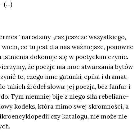
‒ (…)
er­mes” naro­dzi­ny „raz jesz­cze wszyst­kie­go,
e wiem, co tu jest dla nas waż­niej­sze, ponow­ne
 ist­nie­nia doko­nu­je się w poetyc­kim czy­nie.
i wie­rzy­my, że poezja ma moc stwa­rza­nia bytów
y­nić to, cze­go inne gatun­ki, epi­ka i dra­mat,
o takich źró­deł sło­wa: jej poezja, bez fan­far i
­do. Tym nie­mniej bije z nie­go siła rebe­lianc­
ę nowy kodeks, któ­ra mimo swej skrom­no­ści, a
ikro­en­cy­klo­pe­dii czy kata­lo­gu, nie może nie
ych.