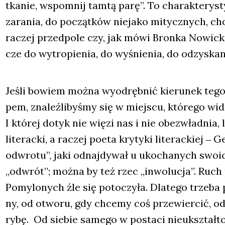
tka­nie, wspo­mnij tam­tą parę”. To cha­rak­te­ry­s
zara­nia, do począt­ków nie­ja­ko mitycz­nych, ch
raczej przed­po­le czy, jak mówi Bron­ka Nowic­ka,
cze do wytro­pie­nia, do wyśnie­nia, do odzy­ska­n
Jeśli bowiem moż­na wyod­ręb­nić kie­ru­nek tego
pem, zna­leź­li­by­śmy się w miej­scu, któ­re­go 
I któ­rej dotyk nie wię­zi nas i nie obez­wład­nia, 
lite­rac­ki, a raczej poeta kry­ty­ki lite­rac­kiej
odwro­tu”, jaki odnaj­dy­wał u uko­cha­nych swo­i
„odwrót”; moż­na by też rzec „inwo­lu­cja”. Ruch p
Pomy­lo­nych źle się poto­czy­ła. Dla­te­go trze­b
ny, od otwo­ru, gdy chce­my coś prze­wier­cić, od
rybę. Od sie­bie same­go w posta­ci nie­u­kształ­t