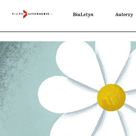
BiuLetyn
Autorzy
Skip
to
content