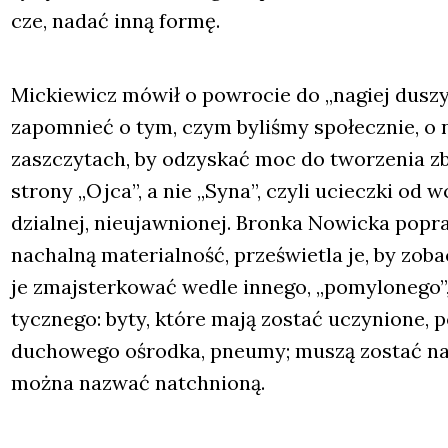
cze, nadać inną for­mę.
Mic­kie­wicz mówił o powro­cie do „nagiej duszy”
zapo­mnieć o tym, czym byli­śmy spo­łecz­nie, o na
zaszczy­tach, by odzy­skać moc do two­rze­nia zbi
stro­ny „Ojca”, a nie „Syna”, czy­li uciecz­ki od wc
dzial­nej, nie­ujaw­nio­nej. Bron­ka Nowic­ka popra
nachal­ną mate­rial­ność, prze­świe­tla je, by zoba
je zmaj­ster­ko­wać wedle inne­go, „pomy­lo­ne­go”,
tycz­ne­go: byty, któ­re mają zostać uczy­nio­ne, 
ducho­we­go ośrod­ka, pneu­my; muszą zostać natc
moż­na nazwać natchnio­ną.