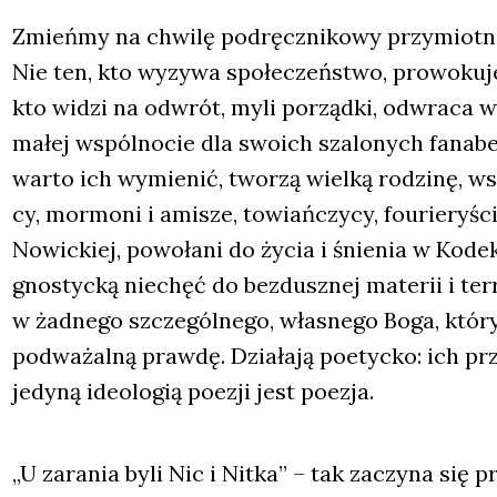
Zmień­my na chwi­lę pod­ręcz­ni­ko­wy przy­miot­ni
Nie ten, kto wyzy­wa spo­łe­czeń­stwo, pro­wo­ku­je,
kto widzi na odwrót, myli porząd­ki, odwra­ca w
małej wspól­no­cie dla swo­ich sza­lo­nych fana­be­r
war­to ich wymie­nić, two­rzą wiel­ką rodzi­nę, wsz
cy, mor­mo­ni i ami­sze, towiań­czy­cy, fourie­ry­ści
Nowic­kiej, powo­ła­ni do życia i śnie­nia w Kodek­s
gno­styc­ką nie­chęć do bez­dusz­nej mate­rii i ter
w żad­ne­go szcze­gól­ne­go, wła­sne­go Boga, któ­r
pod­wa­żal­ną praw­dę. Dzia­ła­ją poetyc­ko: ich pr
jedy­ną ide­olo­gią poezji jest poezja.
„U zara­nia byli Nic i Nit­ka” – tak zaczy­na się pr