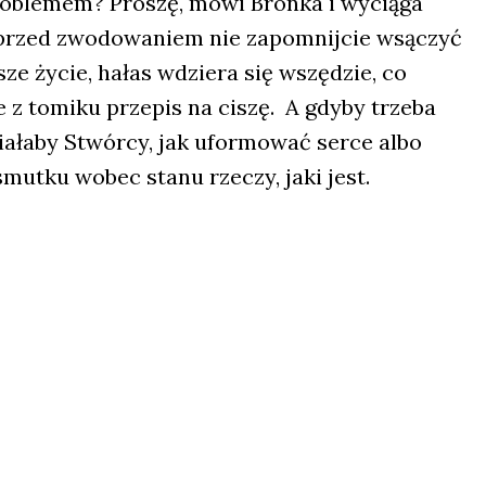
o­ble­mem? Pro­szę, mówi Bron­ka i wycią­ga
przed zwo­do­wa­niem nie zapo­mnij­cie wsą­czyć
sze życie, hałas wdzie­ra się wszę­dzie, co
 z tomi­ku prze­pis na ciszę. A gdy­by trze­ba
zia­ła­by Stwór­cy, jak ufor­mo­wać ser­ce albo
 smut­ku wobec sta­nu rze­czy, jaki jest.