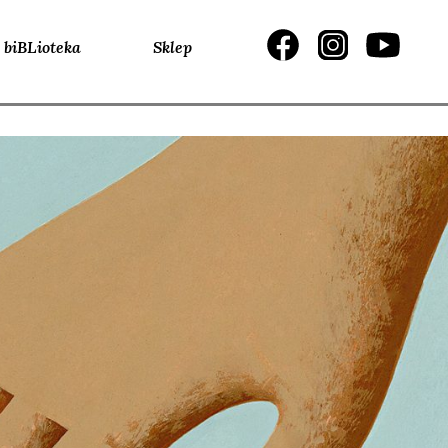
biBLioteka
Sklep