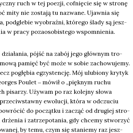
tycz­ny ruch w tej poezji, cof­nię­cie się w stro­nę
oć mity nie zosta­ją tu nazwa­ne. Ujaw­nia się
 pod­gle­bie wyobraź­ni, któ­re­go śla­dy są jesz­
ia w pra­cy poza­oso­bi­ste­go wspo­mnie­nia.
 dzia­ła­nia, pójść na zabój jego głów­nym tro­
wid­mo­wą pamięć być może w sobie zacho­wu­je­my.
lecz pogłę­bia egzy­sten­cję. Mój ulu­bio­ny kry­tyk
 ‒ Geo­r­ges Poulet ‒ mówił o „pięk­nym ruchu
ch pisa­rzy. Uży­wam po raz kolej­ny sło­wa
rze­ciw­staw­ny ewo­lu­cji, któ­ra w odczu­ciu
a powró­cić do począt­ku i zacząć od dru­giej stro­
 drże­nia i zatrze­po­ta­nia, gdy chce­my stwo­rzyć
o­wa­nej, by temu, czym się sta­nie­my raz jesz­