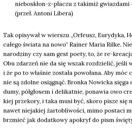
nie­bo­skłon-z-pła­czu z taki­miż gwiaz­da­mi 
(przeł. Anto­ni Libe­ra)
Tak opi­sy­wał w wier­szu „Orfe­usz, Eury­dy­ka, H
całe­go świa­ta na nowo” Rainer Maria Ril­ke. Ni
naro­dzi­ny czy sam gest poety, to, że re-kre­acja
Obu zda­rzeń nie da się wszak roz­dzie­lić, jeśl
i że po to wła­śnie zosta­ła powo­ła­na. Aby móc cz
nie są zdol­ne osią­gnąć. Bron­ka Nowic­ka się­ga d
dumy, pół­gło­sem i deli­kat­nie, pona­wia owo cre
kiej prze­ko­ry, i taka musi być, sko­ro pisze si
nawet nie­ja­kiej żar­to­bli­wo­ści, mimo posta­ci m
brzmieć jak dodat­ko­wy apo­kryf do pism świę­t