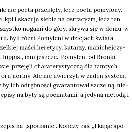
k: nie poeta prze­klę­ty, lecz poeta pomy­lo­ny.
 kpi i ska­zu­je sie­bie na ostra­cyzm, lecz ten,
szyst­ko noga­mi do góry, skry­wa się w domu, w
ii. Byli róż­ni Pomy­le­ni w dzie­jach świa­ta,
el­kiej maści here­ty­cy, kata­rzy, mani­chej­czy­
, hip­pi­si, inni jesz­cze. Pomy­le­ni od Bron­ki
ie, prze­ję­li cha­ra­te­ry­stycz­ną dla tam­tych
­ro­ru nor­my. Ale nie uwie­rzy­li w żaden sys­tem,
y by ich odręb­no­ści gwa­ran­to­wał szczel­ną, nie­
ze­pi­sy na byty są poema­ta­mi, a jedy­ną meto­dą i
ze­pis na „spo­tka­nie”. Koń­czy zaś: „Tka­jąc spo­