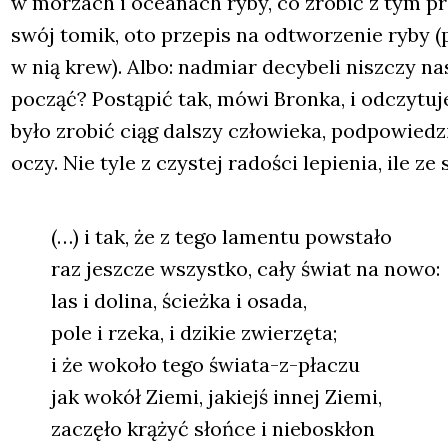
w morzach i oce­anach ryby, co zro­bić z tym pr
swój tomik, oto prze­pis na odtwo­rze­nie ryby (
w nią krew). Albo: nad­miar decy­be­li nisz­czy na
począć? Postą­pić tak, mówi Bron­ka, i odczy­tu­je
było zro­bić ciąg dal­szy czło­wie­ka, pod­po­wie­d
oczy. Nie tyle z czy­stej rado­ści lepie­nia, ile ze
(…) i tak, że z tego lamen­tu powsta­ło
raz jesz­cze wszyst­ko, cały świat na nowo:
las i doli­na, ścież­ka i osa­da,
pole i rze­ka, i dzi­kie zwie­rzę­ta;
i że woko­ło tego świa­ta-z-pła­czu
jak wokół Zie­mi, jakiejś innej Zie­mi,
zaczę­ło krą­żyć słoń­ce i nie­bo­skłon