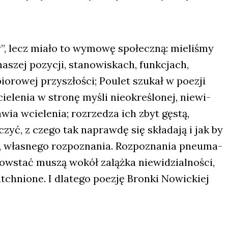
, lecz mia­ło to wymo­wę spo­łecz­ną: mie­li­śmy
szej pozy­cji, sta­no­wi­skach, funk­cjach,
o­ro­wej przy­szło­ści; Poulet szu­kał w poezji
ie­le­nia w stro­nę myśli nie­okre­ślo­nej, nie­wi­
­wia wcie­le­nia; roz­rze­dza ich zbyt gęstą,
­czyć, z cze­go tak napraw­dę się skła­da­ją i jak by
 wła­sne­go roz­po­zna­nia. Roz­po­zna­nia pneu­ma­
powstać muszą wokół zaląż­ka nie­wi­dzial­no­ści,
hnio­ne. I dla­te­go poezję Bron­ki Nowic­kiej