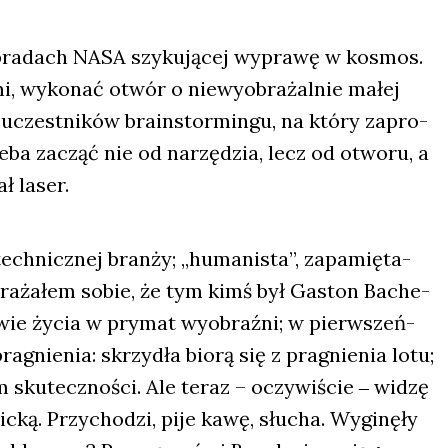
bra­dach NASA szy­ku­ją­cej wypra­wę w kosmos.
mi, wyko­nać otwór o nie­wy­obra­żal­nie małej
uczest­ni­ków bra­in­stor­min­gu, na któ­ry zapro­
trze­ba zacząć nie od narzę­dzia, lecz od otwo­ru, a
ł laser.
h­nicz­nej bran­ży; „huma­ni­sta”, zapa­mię­ta­
bra­ża­łem sobie, że tym kimś był Gaston Bache­
ło­wie życia w pry­mat wyobraź­ni; w pierw­szeń­
­gnie­nia: skrzy­dła bio­rą się z pra­gnie­nia lotu;
 sku­tecz­no­ści. Ale teraz – oczy­wi­ście ‒ widzę
­ką. Przy­cho­dzi, pije kawę, słu­cha. Wygi­nę­ły