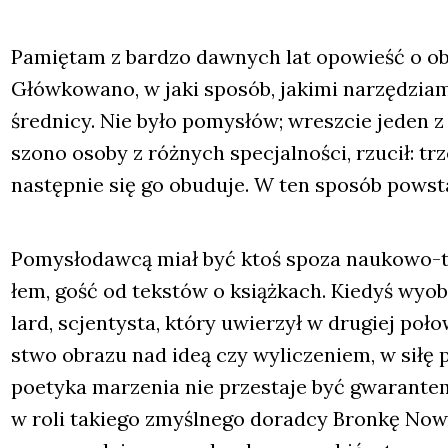
Pamię­tam z bar­dzo daw­nych lat opo­wieść o o
Głów­ko­wa­no, w jaki spo­sób, jaki­mi narzę­dzia­
śred­ni­cy. Nie było pomy­słów; wresz­cie jeden z 
szo­no oso­by z róż­nych spe­cjal­no­ści, rzu­cił: 
następ­nie się go obu­du­je. W ten spo­sób powsta
Pomy­sło­daw­cą miał być ktoś spo­za nauko­wo-tec
łem, gość od tek­stów o książ­kach. Kie­dyś wyo
lard, scjen­ty­sta, któ­ry uwie­rzył w dru­giej po
stwo obra­zu nad ideą czy wyli­cze­niem, w siłę pra
poety­ka marze­nia nie prze­sta­je być gwa­ran­tem
w roli takie­go zmyśl­ne­go dorad­cy Bron­kę Nowic