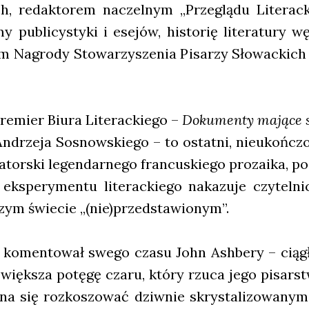
ich, redak­to­rem naczel­nym „Prze­glą­du Lite­rac
y publi­cy­sty­ki i ese­jów, histo­rię lite­ra­tu­ry 
m Nagro­dy Sto­wa­rzy­sze­nia Pisa­rzy Sło­wac­ki
emier Biu­ra Lite­rac­kie­go –
Doku­men­ty mają­ce s
Andrze­ja Sosnow­skie­go – to ostat­ni, nie­ukoń­czo
tor­ski legen­dar­ne­go fran­cu­skie­go pro­za­ika, poe
eks­pe­ry­men­tu lite­rac­kie­go naka­zu­je czy­tel­ni­
­czym świe­cie „(nie)przedstawionym”.
 komen­to­wał swe­go cza­su John Ash­be­ry – cią­g
więk­sza potę­gę cza­ru, któ­ry rzu­ca jego pisar­st
 się roz­ko­szo­wać dziw­nie skry­sta­li­zo­wa­nym 