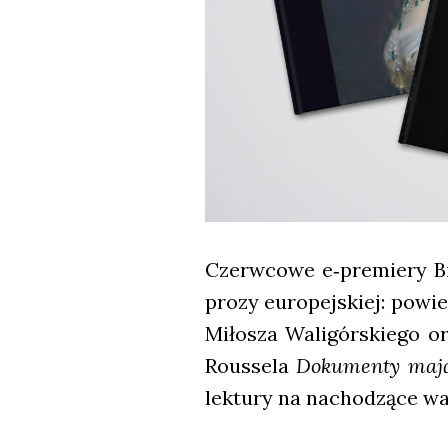
Czerw­co­we e‑premiery Biu­
pro­zy euro­pej­skiej: powi
Miło­sza Wali­gór­skie­go o
Rous­se­la
Doku­men­ty mają
lek­tu­ry na nacho­dzą­ce wa