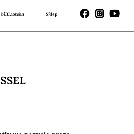
biBLioteka
Sklep
USSEL