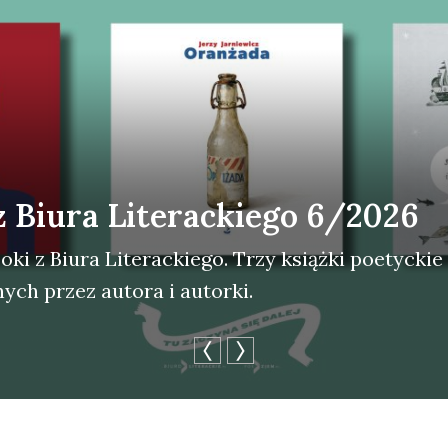
z Biura Literackiego 6/2026
ki z Biu­ra Lite­rac­kie­go. Trzy książ­ki poetyc­kie
nych przez auto­ra i autor­ki.