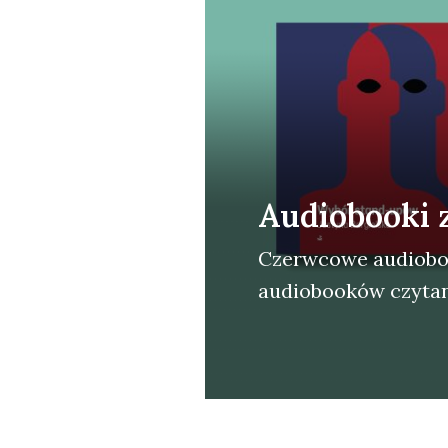
Audiobooki 
Czerw­co­we audio­bo­o
audio­bo­oków czy­ta­