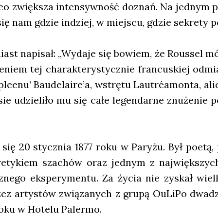
­reo zwięk­sza inten­syw­ność doznań. Na jed­nym p
ę nam gdzie indziej, w miej­scu, gdzie sekre­ty poz
st napi­sał: „Wyda­je się bowiem, że Rous­sel móg
e­niem tej cha­rak­te­ry­stycz­nie fran­cu­skiej odmia
‘sple­enu’ Baudelaire’a, wstrę­tu Lau­tréa­mon­ta, al
sie udzie­li­ło mu się całe legen­dar­ne znu­że­nie 
się 20 stycz­nia 1877 roku w Pary­żu. Był poetą, pr
e­ty­kiem sza­chów oraz jed­nym z naj­więk­szych 
ycz­ne­go eks­pe­ry­men­tu. Za życia nie zyskał wiel
ez arty­stów zwią­za­nych z gru­pą OuLi­Po dwa­dz
roku w Hote­lu Paler­mo.