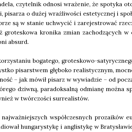
de­la, czy­tel­nik odno­si wra­że­nie, że spo­ty­ka o
i, pisa­rza o dużej wraż­li­wo­ści este­tycz­nej i spo­ł
rze są w sta­nie uchwy­cić i zare­je­stro­wać rze­c
też gro­te­sko­wa kro­ni­ka zmian zacho­dzą­cych w
oni absurd.
o­rzy­sta­niu boga­te­go, gro­te­sko­wo-saty­rycz­ne
st­ko pisar­stwem głę­bo­ko reali­stycz­nym, moc­n
cz­ność – jak mówił pisarz w wywia­dzie – od pocz
ó­re­go dziw­ną, para­dok­sal­ną odmia­nę moż­na s
nież w twór­czo­ści sur­re­ali­stów.
naj­waż­niej­szych współ­cze­snych pro­za­ików eur
dio­wał hun­ga­ry­sty­kę i angli­sty­kę w Bra­ty­sła­w