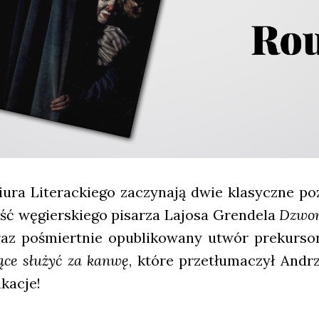
ra Lite­rac­kie­go zaczy­na­ją dwie kla­sycz­ne poz
eść węgier­skie­go pisa­rza Lajo­sa Gren­de­la
Dzwo­n
raz pośmiert­nie opu­bli­ko­wa­ny utwór pre­kur­so­
­ce słu­żyć za kan­wę
, któ­re prze­tłu­ma­czył And
ka­cje!