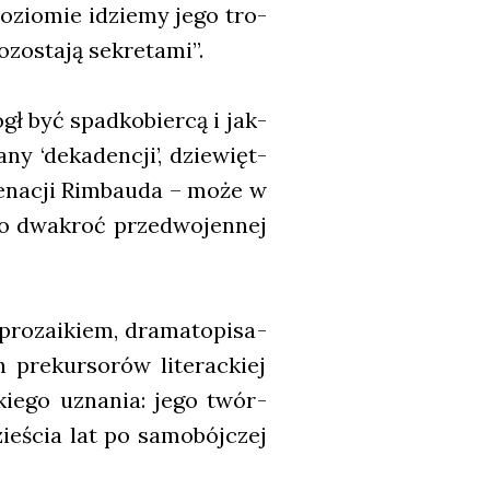
ozio­mie idzie­my jego tro­
o­sta­ją sekre­ta­mi”.
ł być spad­ko­bier­cą i jak­
­ny ‘deka­den­cji’, dzie­więt­
ie­na­cji Rim­bau­da – może w
po dwa­kroć przed­wo­jen­nej
o­za­ikiem, dra­ma­to­pi­sa­
pre­kur­so­rów lite­rac­kiej
­kie­go uzna­nia: jego twór­
ie­ścia lat po samo­bój­czej