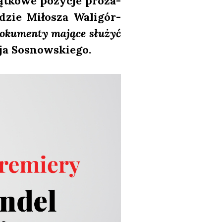
t­ko­we pozy­cje pro­za­
­dzie Miło­sza Wali­gór­
oku­men­ty mają­ce słu­żyć
ja Sosnow­skie­go.