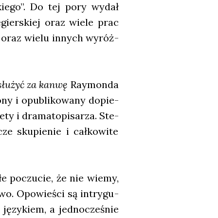
­kie­go”. Do tej pory wydał
węgier­skiej oraz wie­le prac
ch oraz wie­lu innych wyróż­
łu­żyć za kan­wę
Ray­mon­da
­ny i opu­bli­ko­wa­ny dopie­
ty i dra­ma­to­pi­sa­rza. Ste­
cze sku­pie­nie i cał­ko­wi­te
łe poczu­cie, że nie wie­my,
wo. Opo­wie­ści są intry­gu­
języ­kiem, a jed­no­cze­śnie