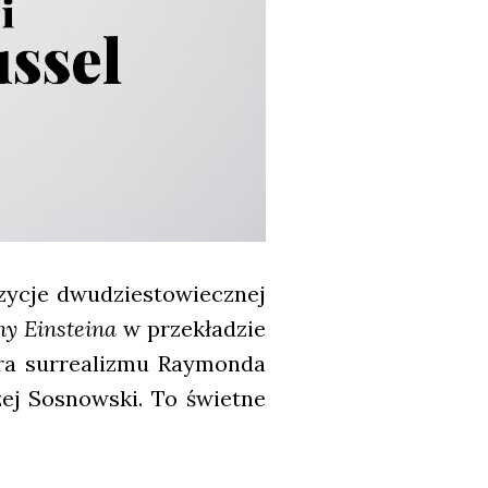
y­cje dwu­dzie­sto­wiecz­nej
y Ein­ste­ina
w prze­kła­dzie
ra sur­re­ali­zmu Ray­mon­da
rzej Sosnow­ski. To świet­ne