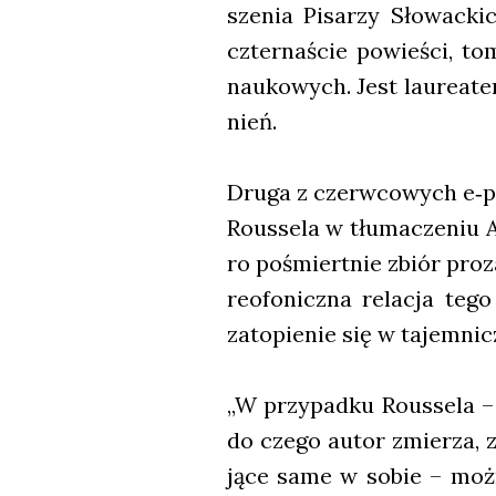
sze­nia Pisa­rzy Sło­wac­k
czter­na­ście powie­ści, tom
nauko­wych. Jest lau­re­ate
nień.
Dru­ga z czerw­co­wych e‑pr
Rous­se­la w tłu­ma­cze­niu 
ro pośmiert­nie zbiór pro­za­
reo­fo­nicz­na rela­cja tego 
zato­pie­nie się w tajem­ni
„W przy­pad­ku Rous­se­la –
do cze­go autor zmie­rza, z
ją­ce same w sobie – moż­na