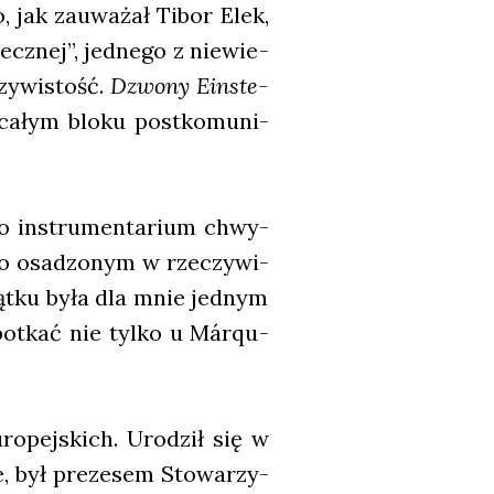
to, jak zauwa­żał Tibor Elek,
ecz­nej”, jed­ne­go z nie­wie­
zy­wi­stość.
Dzwo­ny Ein­ste­
 całym blo­ku post­ko­mu­ni­
­go instru­men­ta­rium chwy­
o osa­dzo­nym w rze­czy­wi­
ąt­ku była dla mnie jed­nym
po­tkać nie tyl­ko u Márqu­
o­pej­skich. Uro­dził się w
ie, był pre­ze­sem Sto­wa­rzy­