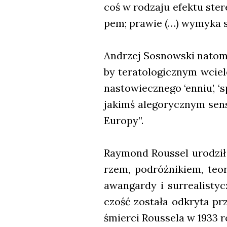
coś w rodza­ju efek­tu ste
pem; pra­wie (…) wymy­ka si
Andrzej Sosnow­ski nato­mia
by tera­to­lo­gicz­nym wcie­l
na­sto­wiecz­ne­go ‘enniu’, 
jakimś ale­go­rycz­nym sen­
Euro­py”.
Ray­mond Rous­sel uro­dził 
rzem, podróż­ni­kiem, teo­r
awan­gar­dy i sur­re­ali­st
czość zosta­ła odkry­ta prz
śmier­ci Rous­se­la w 1933 