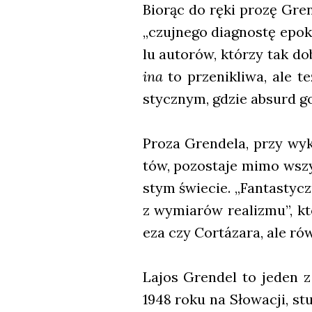
Bio­rąc do ręki pro­zę Gren­
„czuj­ne­go dia­gno­stę epo­k
lu auto­rów, któ­rzy tak dob
ina
to prze­ni­kli­wa, ale 
stycz­nym, gdzie absurd g
Pro­za Gren­de­la, przy wyk
tów, pozo­sta­je mimo wszy
stym świe­cie. „Fan­ta­sty
z wymia­rów reali­zmu”, kt
eza czy Cor­táza­ra, ale rów­
Lajos Gren­del to jeden z 
1948 roku na Sło­wa­cji, stu­