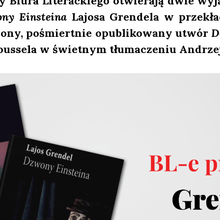
Biu­ra Lite­rac­kie­go otwie­ra­ją dwie wyją
ny Ein­ste­ina
Lajo­sa Gren­de­la w prze­kła
zo­ny, pośmiert­nie opu­bli­ko­wa­ny utwór
D
s­se­la w świet­nym tłu­ma­cze­niu Andrze­