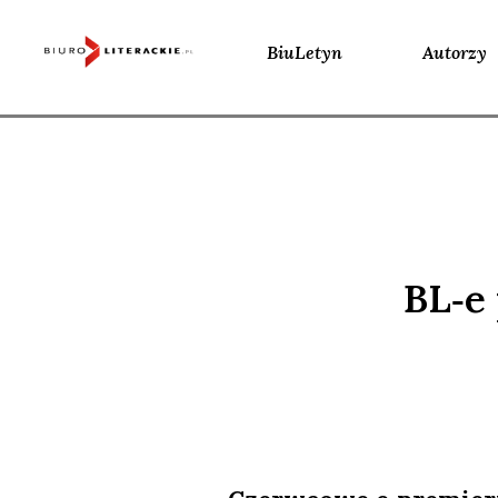
BiuLetyn
Autorzy
Skip
to
content
BL‑e