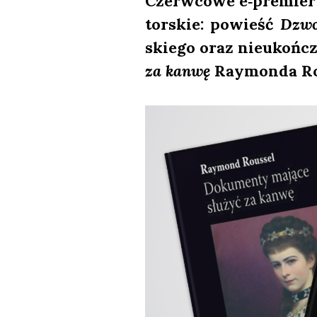
Czerw­co­we e‑premiery 
tor­skie: powieść
Dzwo­
skie­go oraz nie­ukoń­c
za kan­wę
Ray­mon­da Rou