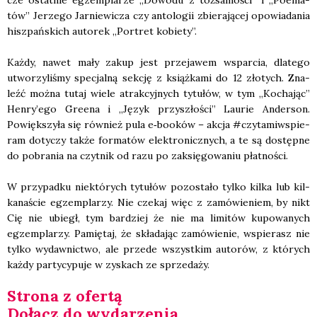
tów” Jerze­go Jar­nie­wi­cza czy anto­lo­gii zbie­ra­ją­cej opo­wia­da­nia
hisz­pań­skich auto­rek „Por­tret kobie­ty”.
Każ­dy, nawet mały zakup jest prze­ja­wem wspar­cia, dla­te­go
utwo­rzy­li­śmy spe­cjal­ną sek­cję z książ­ka­mi do 12 zło­tych. Zna­
leźć moż­na tutaj wie­le atrak­cyj­nych tytu­łów, w tym „Kocha­jąc”
Henry’ego Gre­ena i „Język przy­szło­ści” Lau­rie Ander­son.
Powięk­szy­ła się rów­nież pula e‑booków – akcja #czy­ta­miw­spie­
ram doty­czy tak­że for­ma­tów elek­tro­nicz­nych, a te są dostęp­ne
do pobra­nia na czyt­nik od razu po zaksię­go­wa­niu płat­no­ści.
W przy­pad­ku nie­któ­rych tytu­łów pozo­sta­ło tyl­ko kil­ka lub kil­
ka­na­ście egzem­pla­rzy. Nie cze­kaj więc z zamó­wie­niem, by nikt
Cię nie ubiegł, tym bar­dziej że nie ma limi­tów kupo­wa­nych
egzem­pla­rzy. Pamię­taj, że skła­da­jąc zamó­wie­nie, wspie­rasz nie
tyl­ko wydaw­nic­two, ale przede wszyst­kim auto­rów, z któ­rych
każ­dy par­ty­cy­pu­je w zyskach ze sprze­da­ży.
Stro­na z ofer­tą
Dołącz do wyda­rze­nia