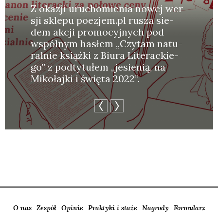
Z oka­zji uru­cho­mie­nia nowej wer­
sji skle­pu poezjem.pl rusza sie­
dem akcji pro­mo­cyj­nych pod
wspól­nym hasłem „Czy­tam natu­
ral­nie książ­ki z Biu­ra Lite­rac­kie­
go” z pod­ty­tu­łem „jesie­nią, na
Miko­łaj­ki i świę­ta 2022”.
O nas
Zespół
Opinie
Praktyki i staże
Nagrody
Formularz