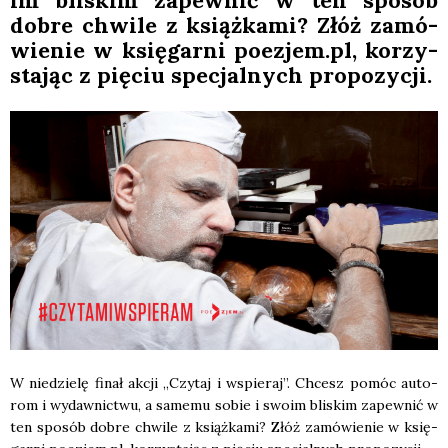
im bli­skim zapew­nić w ten spo­sób
dobre chwi­le z książ­ka­mi? Złóż zamó­
wie­nie w księ­gar­ni poezjem.pl, korzy­
sta­jąc z pię­ciu spe­cjal­nych pro­po­zy­cji.
W nie­dzie­lę finał akcji „Czy­taj i wspie­raj”. Chcesz pomóc auto­
rom i wydaw­nic­twu, a same­mu sobie i swo­im bli­skim zapew­nić w
ten spo­sób dobre chwi­le z książ­ka­mi? Złóż zamó­wie­nie w księ­