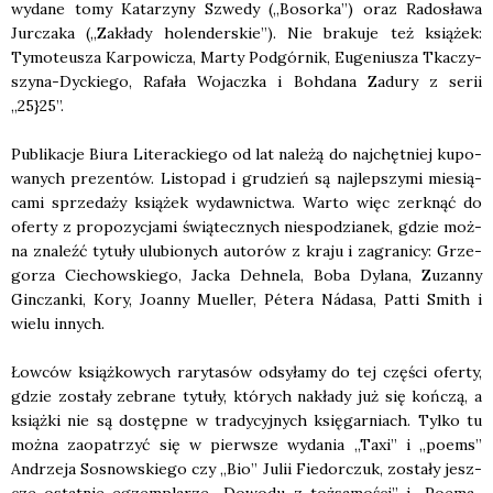
wyda­ne tomy Kata­rzy­ny Szwe­dy („Bosor­ka”) oraz Rado­sła­wa
Jur­cza­ka („Zakła­dy holen­der­skie”). Nie bra­ku­je też ksią­żek:
Tymo­te­usza Kar­po­wi­cza, Mar­ty Pod­gór­nik, Euge­niu­sza Tka­czy­
szy­na-Dyc­kie­go, Rafa­ła Wojacz­ka i Boh­da­na Zadu­ry z serii
„25}25”.
Publi­ka­cje Biu­ra Lite­rac­kie­go od lat nale­żą do naj­chęt­niej kupo­
wa­nych pre­zen­tów. Listo­pad i gru­dzień są naj­lep­szy­mi mie­sią­
ca­mi sprze­da­ży ksią­żek wydaw­nic­twa. War­to więc zer­k­nąć do
ofer­ty z pro­po­zy­cja­mi świą­tecz­nych nie­spo­dzia­nek, gdzie moż­
na zna­leźć tytu­ły ulu­bio­nych auto­rów z kra­ju i zagra­ni­cy: Grze­
go­rza Cie­chow­skie­go, Jac­ka Deh­ne­la, Boba Dyla­na, Zuzan­ny
Gin­czan­ki, Kory, Joan­ny Muel­ler, Péte­ra Náda­sa, Pat­ti Smith i
wie­lu innych.
Łow­ców książ­ko­wych rary­ta­sów odsy­ła­my do tej czę­ści ofer­ty,
gdzie zosta­ły zebra­ne tytu­ły, któ­rych nakła­dy już się koń­czą, a
książ­ki nie są dostęp­ne w tra­dy­cyj­nych księ­gar­niach. Tyl­ko tu
moż­na zaopa­trzyć się w pierw­sze wyda­nia „Taxi” i „poems”
Andrze­ja Sosnow­skie­go czy „Bio” Julii Fie­dor­czuk, zosta­ły jesz­
cze ostat­nie egzem­pla­rze „Dowo­du z toż­sa­mo­ści” i „Poema­