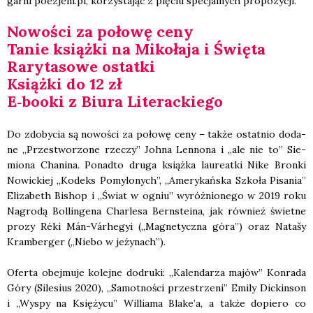
gar­ni poezjem.pl, korzy­sta­jąc z pię­ciu spe­cjal­nych pro­po­zy­cji.
Nowo­ści za poło­wę ceny
Tanie książ­ki na Miko­ła­ja i Świę­ta
Rary­ta­so­we ostat­ki
Książ­ki do 12 zł
E‑booki z Biu­ra Lite­rac­kie­go
Do zdo­by­cia są nowo­ści za poło­wę ceny – tak­że ostat­nio doda­
ne „Prze­stwo­rzo­ne rze­czy” Joh­na Len­no­na i „ale nie to” Sie­
mio­na Cha­ni­na. Ponad­to dru­ga książ­ka lau­re­at­ki Nike Bron­ki
Nowic­kiej „Kodeks Pomy­lo­nych”, „Ame­ry­kań­ska Szko­ła Pisa­nia”
Eli­za­beth Bishop i „Świat w ogniu” wyróż­nio­ne­go w 2019 roku
Nagro­dą Bol­lin­ge­na Char­le­sa Bern­ste­ina, jak rów­nież świet­ne
pro­zy Réki Mán-Vár­he­gyi („Magne­tycz­na góra”) oraz Nata­šy
Kram­ber­ger („Nie­bo w jeży­nach”).
Ofer­ta obej­mu­je kolej­ne dodru­ki: „Kalen­da­rza majów” Kon­ra­da
Góry (Sile­sius 2020), „Samot­no­ści prze­strze­ni” Emi­ly Dic­kin­son
i „Wyspy na Księ­ży­cu” Wil­lia­ma Blake’a, a tak­że dopie­ro co