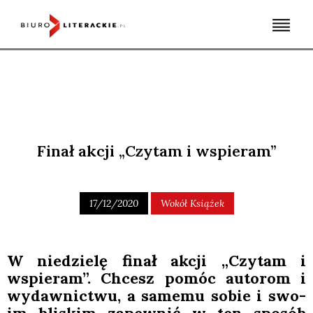
Skip
to
content
Finał akcji „Czytam i wspieram”
17/12/2020
Wokół Książek
W nie­dzie­lę finał akcji „Czy­tam i
wspie­ram”. Chcesz pomóc auto­rom i
wydaw­nic­twu, a same­mu sobie i swo­