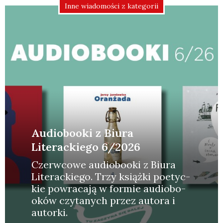
Inne wiadomości z kategorii
Audiobooki z Biura
Literackiego 6/2026
Czerw­co­we audio­bo­oki z Biu­ra
Lite­rac­kie­go. Trzy książ­ki poetyc­
kie powra­ca­ją w for­mie audio­bo­
oków czy­ta­nych przez auto­ra i
autor­ki.