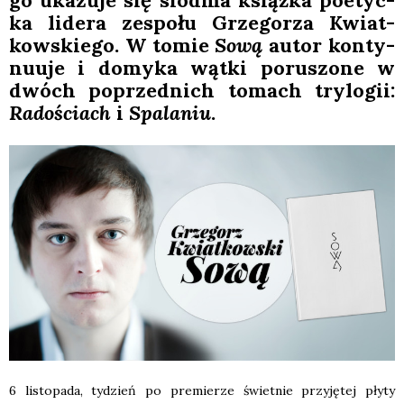
go uka­zu­je się siód­ma książ­ka poetyc­
ka lide­ra zespo­łu Grze­go­rza Kwiat­
kow­skie­go. W tomie
Sową
autor kon­ty­
nu­uje i domy­ka wąt­ki poru­szo­ne w
dwóch poprzed­nich tomach try­lo­gii:
Rado­ściach
i
Spa­la­niu
.
6 listo­pa­da, tydzień po pre­mie­rze świet­nie przy­ję­tej pły­ty