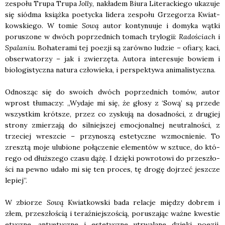
zespo­łu Tru­pa Tru­pa
Jol­ly
, nakła­dem Biu­ra Lite­rac­kie­go uka­zu­je
się siód­ma książ­ka poetyc­ka lide­ra zespo­łu Grze­go­rza Kwiat­
kow­skie­go. W tomie
Sową
autor kon­ty­nu­uje i domy­ka wąt­ki
poru­szo­ne w dwóch poprzed­nich tomach try­lo­gii:
Rado­ściach
i
Spa­la­niu
. Boha­te­ra­mi tej poezji są zarów­no ludzie – ofia­ry, kaci,
obser­wa­to­rzy – jak i zwie­rzę­ta. Auto­ra inte­re­su­je bowiem i
bio­lo­gi­stycz­na natu­ra czło­wie­ka, i per­spek­ty­wa ani­ma­li­stycz­na.
Odno­sząc się do swo­ich dwóch poprzed­nich tomów, autor
wprost tłu­ma­czy: „Wyda­je mi się, że gło­sy z ‘Sową’ są przede
wszyst­kim krót­sze, przez co zysku­ją na dosad­no­ści, z dru­giej
stro­ny zmie­rza­ją do sil­niej­szej emo­cjo­nal­nej neu­tral­no­ści, z
trze­ciej wresz­cie – przy­no­szą este­tycz­ne wzmoc­nie­nie. To
zresz­tą moje ulu­bio­ne połą­cze­nie ele­men­tów w sztu­ce, do któ­
re­go od dłuż­sze­go cza­su dążę. I dzię­ki powro­to­wi do prze­szło­
ści na pew­no uda­ło mi się ten pro­ces, tę dro­gę doj­rzeć jesz­cze
lepiej”.
W zbio­rze
Sową
Kwiat­kow­ski bada rela­cje mię­dzy dobrem i
złem, prze­szło­ścią i teraź­niej­szo­ścią, poru­sza­jąc waż­ne kwe­stie
etycz­ne, anty­etycz­ne i este­tycz­ne utrwa­la­ne dzię­ki poezji.