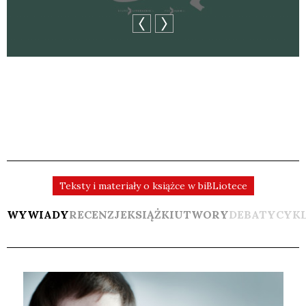
Teksty i materiały o książce w biBLiotece
WYWIADY
RECENZJE
KSIĄŻKI
UTWORY
DEBATY
CYK