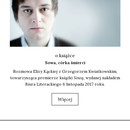
o książce
Sowa, córka śmierci
Roz­mo­wa Eli­zy Kąc­kiej z Grze­go­rzem Kwiat­kow­skim,
towa­rzy­szą­ca pre­mie­rze książ­ki
Sową
, wyda­nej nakła­dem
Biu­ra Lite­rac­kie­go 6 listo­pa­da 2017 roku.
Więcej