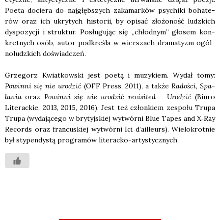
Poeta docie­ra do naj­głęb­szych zaka­mar­ków psy­chi­ki boha­te­
rów oraz ich ukry­tych histo­rii, by opi­sać zło­żo­ność ludz­kich
dys­po­zy­cji i struk­tur. Posłu­gu­jąc się „chłod­nym” gło­sem kon­
kret­nych osób, autor pod­kre­śla w wier­szach dra­ma­tyzm ogól­
no­ludz­kich doświad­czeń.
Grze­gorz Kwiat­kow­ski jest poetą i muzy­kiem. Wydał tomy:
Powin­ni się nie uro­dzić
(OFF Press, 2011), a tak­że
Rado­ści
,
Spa­
la­nia
oraz
Powin­ni się nie uro­dzić revi­si­ted – Uro­dzić
(Biu­ro
Lite­rac­kie, 2013, 2015, 2016). Jest też człon­kiem zespo­łu Tru­pa
Tru­pa (wyda­ją­ce­go w bry­tyj­skiej wytwór­ni Blue Tapes and X‑Ray
Records oraz fran­cu­skiej wytwór­ni Ici d’ailleurs). Wie­lo­krot­nie
był sty­pen­dy­stą pro­gra­mów lite­rac­ko-arty­stycz­nych.