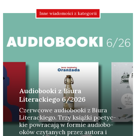
Inne wiadomości z kategorii
Audiobooki z Biura
Literackiego 6/2026
Czerw­co­we audio­bo­oki z Biu­ra
Lite­rac­kie­go. Trzy książ­ki poetyc­
kie powra­ca­ją w for­mie audio­bo­
oków czy­ta­nych przez auto­ra i