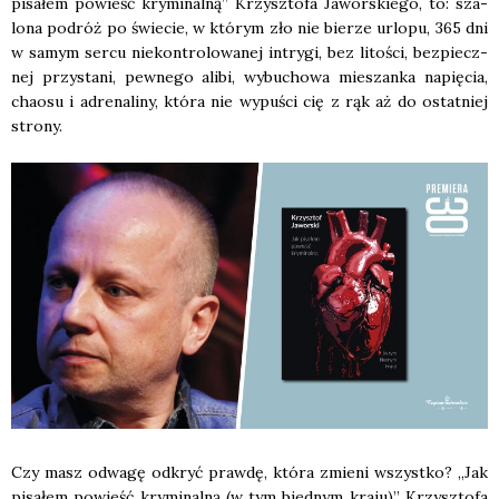
pisa­łem powieść kry­mi­nal­ną” Krzysz­to­fa Jawor­skie­go, to: sza­
lo­na podróż po świe­cie, w któ­rym zło nie bie­rze urlo­pu, 365 dni
w samym ser­cu nie­kon­tro­lo­wa­nej intry­gi, bez lito­ści, bez­piecz­
nej przy­sta­ni, pew­ne­go ali­bi, wybu­cho­wa mie­szan­ka napię­cia,
cha­osu i adre­na­li­ny, któ­ra nie wypu­ści cię z rąk aż do ostat­niej
stro­ny.
Czy masz odwa­gę odkryć praw­dę, któ­ra zmie­ni wszyst­ko? „Jak
pisa­łem powieść kry­mi­nal­ną (w tym bied­nym kra­ju)” Krzysz­to­fa