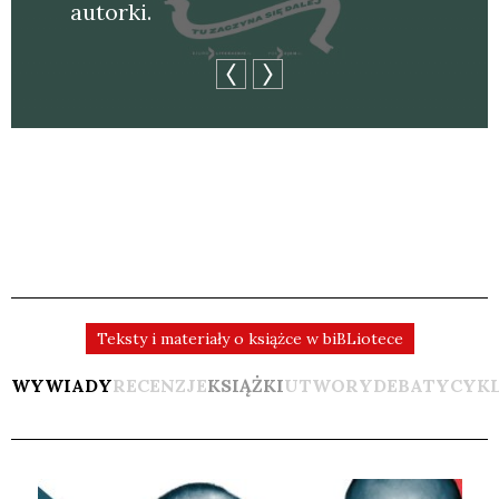
autor­ki.
Teksty i materiały o książce w biBLiotece
WYWIADY
RECENZJE
KSIĄŻKI
UTWORY
DEBATY
CYK