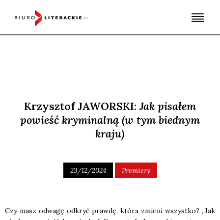
Skip
to
content
Krzysztof JAWORSKI:
Jak pisałem
powieść kryminalną (w tym biednym
kraju)
23/12/2024
Premiery
Czy masz odwa­gę odkryć praw­dę, któ­ra zmie­ni wszyst­ko? „Jak