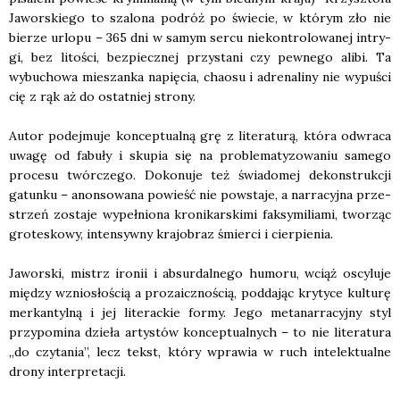
Jawor­skie­go to sza­lo­na podróż po świe­cie, w któ­rym zło nie
bie­rze urlo­pu – 365 dni w samym ser­cu nie­kon­tro­lo­wa­nej intry­
gi, bez lito­ści, bez­piecz­nej przy­sta­ni czy pew­ne­go ali­bi. Ta
wybu­cho­wa mie­szan­ka napię­cia, cha­osu i adre­na­li­ny nie wypu­ści
cię z rąk aż do ostat­niej stro­ny.
Autor podej­mu­je kon­cep­tu­al­ną grę z lite­ra­tu­rą, któ­ra odwra­ca
uwa­gę od fabu­ły i sku­pia się na pro­ble­ma­ty­zo­wa­niu same­go
pro­ce­su twór­cze­go. Doko­nu­je też świa­do­mej dekon­struk­cji
gatun­ku – anon­so­wa­na powieść nie powsta­je, a nar­ra­cyj­na prze­
strzeń zosta­je wypeł­nio­na kro­ni­kar­ski­mi fak­sy­mi­lia­mi, two­rząc
gro­te­sko­wy, inten­syw­ny kra­jo­braz śmier­ci i cier­pie­nia.
Jawor­ski, mistrz iro­nii i absur­dal­ne­go humo­ru, wciąż oscy­lu­je
mię­dzy wznio­sło­ścią a pro­za­icz­no­ścią, pod­da­jąc kry­ty­ce kul­tu­rę
mer­kan­tyl­ną i jej lite­rac­kie for­my. Jego meta­nar­ra­cyj­ny styl
przy­po­mi­na dzie­ła arty­stów kon­cep­tu­al­nych – to nie lite­ra­tu­ra
„do czy­ta­nia”, lecz tekst, któ­ry wpra­wia w ruch inte­lek­tu­al­ne
dro­ny inter­pre­ta­cji.