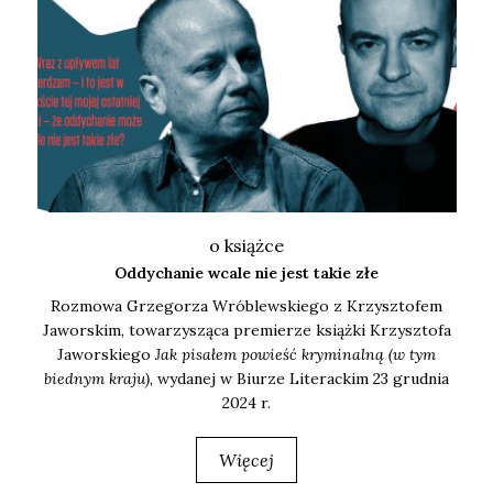
o książce
Oddychanie wcale nie jest takie złe
Roz­mo­wa Grze­go­rza Wró­blew­skie­go z Krzysz­to­fem
Jawor­skim, towa­rzy­szą­ca pre­mie­rze książ­ki Krzysz­to­fa
Jawor­skie­go
Jak pisa­łem powieść kry­mi­nal­ną (w tym
bied­nym kra­ju)
, wyda­nej w Biu­rze Lite­rac­kim 23 grud­nia
2024 r.
Więcej