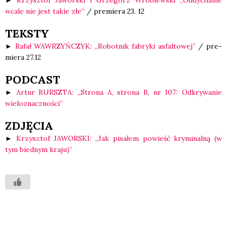
wca­le nie jest takie złe”
/ pre­mie­ra 23. 12
TEKSTY
►
Rafał WAWRZYŃCZYK: „Robot­nik fabry­ki asfal­to­wej”
/ pre­
mie­ra 27.12
PODCAST
►
Artur BURSZTA: „Stro­na A, stro­na B, nr 107: Odkry­wa­nie
wie­lo­znacz­no­ści”
ZDJĘCIA
►
Krzysz­tof JAWORSKI: „Jak pisa­łem powieść kry­mi­nal­ną (w
tym bied­nym kra­ju)”