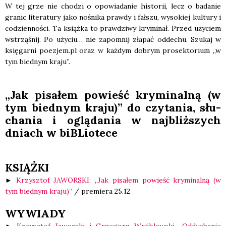
W tej grze nie cho­dzi o opo­wia­da­nie histo­rii, lecz o bada­nie
gra­nic lite­ra­tu­ry jako nośni­ka praw­dy i fał­szu, wyso­kiej kul­tu­ry i
codzien­no­ści. Ta książ­ka to praw­dzi­wy kry­mi­nał. Przed uży­ciem
wstrzą­śnij. Po uży­ciu… nie zapo­mnij zła­pać odde­chu. Szu­kaj w
księ­gar­ni poezjem.pl oraz w każ­dym dobrym pro­sek­to­rium „w
tym bied­nym kra­ju”.
„Jak pisa­łem powieść kry­mi­nal­ną (w
tym bied­nym kra­ju)” do czy­ta­nia, słu­
cha­nia i oglą­da­nia w naj­bliż­szych
dniach w biBLio­te­ce
KSIĄŻKI
►
Krzysz­tof JAWORSKI: „Jak pisa­łem powieść kry­mi­nal­ną (w
tym bied­nym kra­ju)”
/ pre­mie­ra 25.12
WYWIADY
►
Krzysz­tof Jawor­ski i Grze­gorz Wró­blew­ski „Oddy­cha­nie