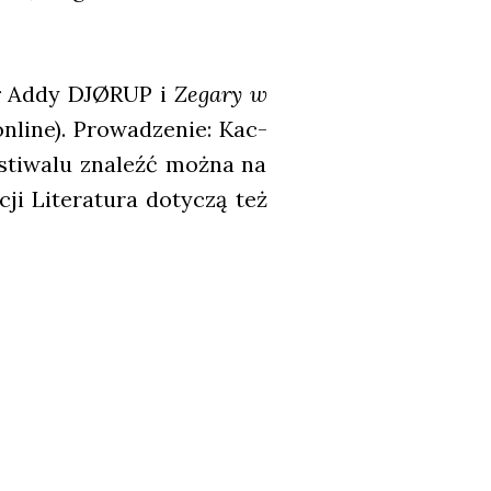
.
r
Addy DJØRUP i
Zega­ry w
­ne). Pro­wa­dze­nie: Kac­
i­wa­lu zna­leźć moż­na na
ji Lite­ra­tu­ra doty­czą też