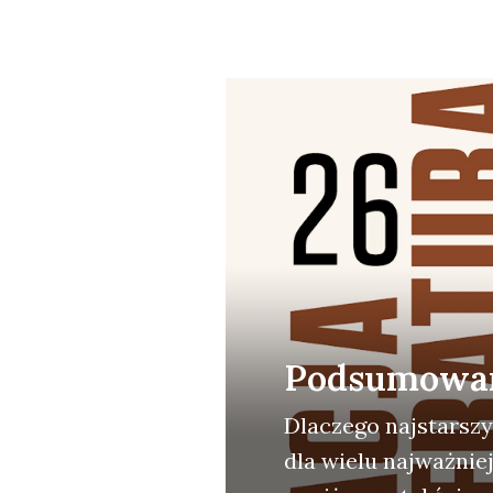
Podsumowani
Dla­cze­go naj­star­sz
dla wie­lu naj­waż­ni