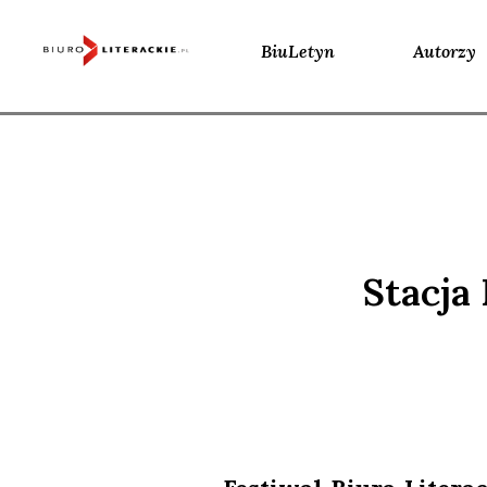
BiuLetyn
Autorzy
Skip
to
content
Stacja