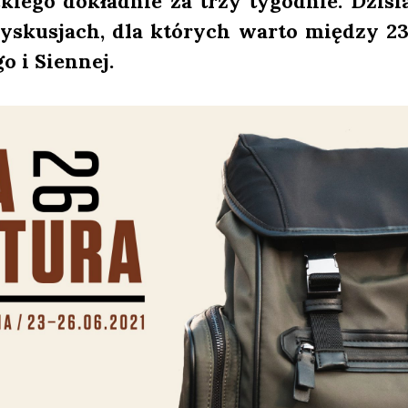
ac­kie­go dokład­nie za trzy tygo­dnie. Dzi
ys­ku­sjach, dla któ­rych war­to mię­dzy 
­go i Sien­nej.