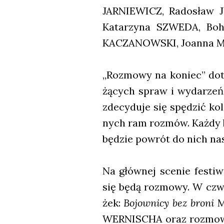
JARNIEWICZ, Rado­sław 
Kata­rzy­na SZWEDA, Bo
KACZANOWSKI, Joan­na M
„Roz­mo­wy na koniec” doty
żą­cych spraw i wyda­rzeń.
zde­cy­du­je się spę­dzić ko
nych ram roz­mów. Każ­dy b
będzie powrót do nich nas
Na głów­nej sce­nie festi­w
się będą roz­mo­wy. W czwar
żek:
Bojow­ni­cy bez bro­ni
M
WERNISCHA oraz roz­mo­wy