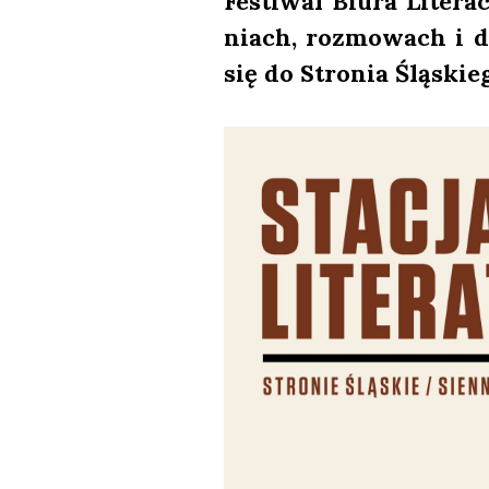
Festi­wal Biu­ra Lite­r
niach, roz­mo­wach i d
się do Stro­nia Ślą­skie