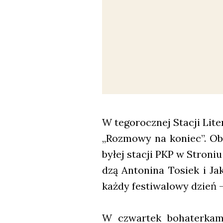
W tego­rocz­nej Sta­cji Lit
„Roz­mo­wy na koniec”. Oba
byłej sta­cji PKP w Stro­niu
dzą Anto­ni­na Tosiek i Ja
każ­dy festi­wa­lo­wy dzień –
W czwar­tek boha­ter­ka