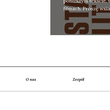
poniż­szym tek­ście, 
fil­mach. Pro­szę wsia
O nas
Zespół