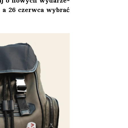
­siaj o nowych wyda­rze­
23 a 26 czerw­ca wybrać