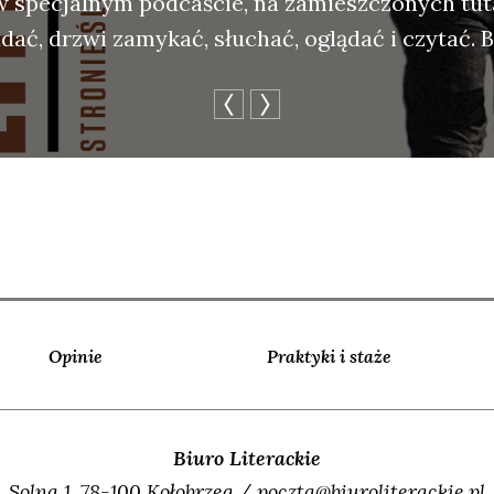
w spe­cjal­nym pod­ca­ście, na zamiesz­czo­nych tu
­dać, drzwi zamy­kać, słu­chać, oglą­dać i czy­tać. 
Opinie
Praktyki i staże
Biuro Literackie
Solna 1, 78-100 Kołobrzeg / poczta@biuroliterackie.pl