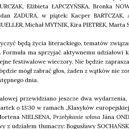
JURCZAK, Elż­bie­ta ŁAPCZYŃSKA, Bron­ka NO
h­dan ZADURA, w pią­tek: Kac­per BARTCZAK,
UELLER, Michał MYTNIK, Kira PIETREK, Mar­t
­czyć będą życia lite­rac­kie­go, tema­tów zwią­za
 For­mu­ła ma sprzy­jać aktyw­ne­mu udzia­ło­wi k
lej­ne festi­wa­lo­we wie­czo­ry. Nie będzie zapra­sz
ędzie mógł zabrać głos, żaden z wąt­ków nie zost
tęp­ne­go dnia.
a­lo­wej prze­wi­dzia­no jesz­cze dwa wyda­rze­nia
­tek o 13:30 w ramach „Kla­sy­ków euro­pej­skiej 
or­te­na NIELSENA,
Prze­ły­ka­nie wło­sa
Jána OND
 z udzia­łem tłu­ma­czy: Bogu­sła­wy SOCHAŃSKI