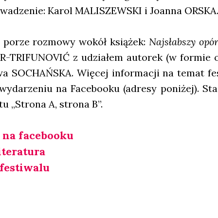
wa­dze­nie: Karol MALISZEWSKI i Joan­na ORSKA
j porze roz­mo­wy wokół ksią­żek:
Naj­słab­szy opó
-TRIFUNOVIĆ z udzia­łem auto­rek (w for­mie onli
a SOCHAŃSKA. Wię­cej infor­ma­cji na temat fest
 wyda­rze­niu na Face­bo­oku (adre­sy poni­żej). Sta­c
tu „Stro­na A, stro­na B”.
 na face­bo­oku
e­ra­tu­ra
festi­wa­lu