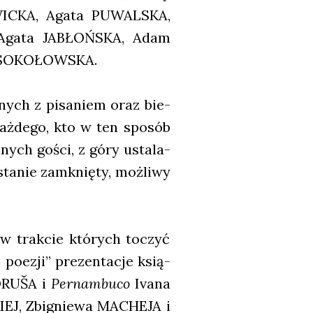
WICKA, Aga­ta PUWALSKA,
 Aga­ta JABŁOŃSKA, Adam
a SOKOŁOWSKA.
­nych z pisa­niem oraz bie­
aż­de­go, kto w ten spo­sób
a­nych gości, z góry usta­la­
a­nie zamknię­ty, moż­li­wy
, w trak­cie któ­rych toczyć
poezji” pre­zen­ta­cje ksią­
RUŠA i
Per­nam­bu­co
Iva­na
EJ, Zbi­gnie­wa MACHEJA i