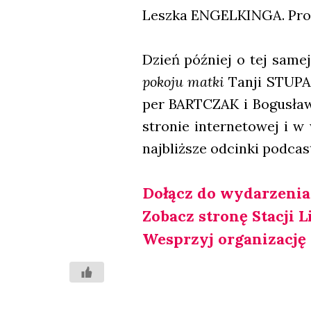
Lesz­ka ENGELKINGA. Pro­
Dzień póź­niej o tej same
poko­ju mat­ki
Tan­ji STUPAR
per BARTCZAK i Bogu­sła­w
stro­nie inter­ne­to­wej i w
naj­bliż­sze odcin­ki pod­ca­s
Dołącz do wyda­rze­nia
Zobacz stro­nę Sta­cji Lit
Wes­przyj orga­ni­za­cję 