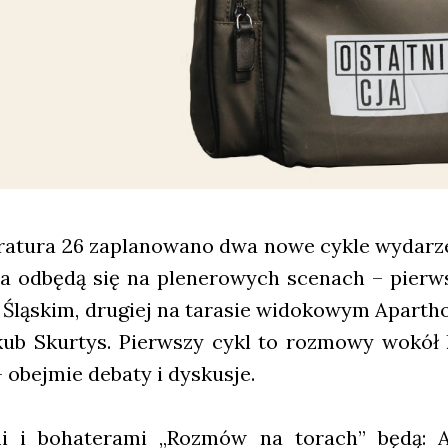
e­ra­tu­ra 26 zapla­no­wa­no dwa nowe cykle wyda­r
 odbę­dą się na ple­ne­ro­wych sce­nach – pierw­
 Ślą­skim, dru­giej na tara­sie wido­ko­wym Apar­tho
kub Skur­tys. Pierw­szy cykl to roz­mo­wy wokół ks
 obej­mie deba­ty i dys­ku­sje.
­mi i boha­te­ra­mi „Roz­mów na torach” będ