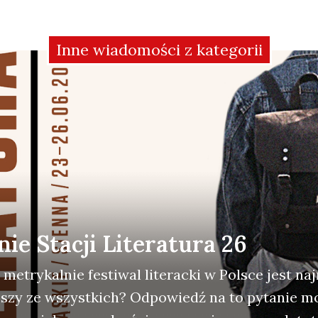
Inne wiadomości z kategorii
e Stacji Literatura 26
y metry­kal­nie festi­wal lite­rac­ki w Pol­sce jest n
ej­szy ze wszyst­kich? Odpo­wiedź na to pyta­nie m