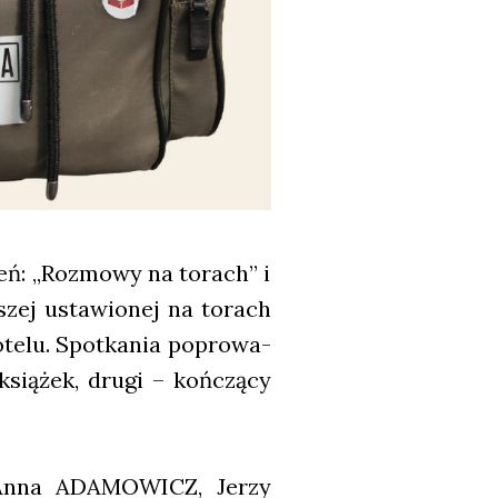
zeń: „Roz­mo­wy na torach” i
szej usta­wio­nej na torach
­te­lu. Spo­tka­nia popro­wa­
ią­żek, dru­gi – koń­czą­cy
ą: Anna ADAMOWICZ, Jerzy