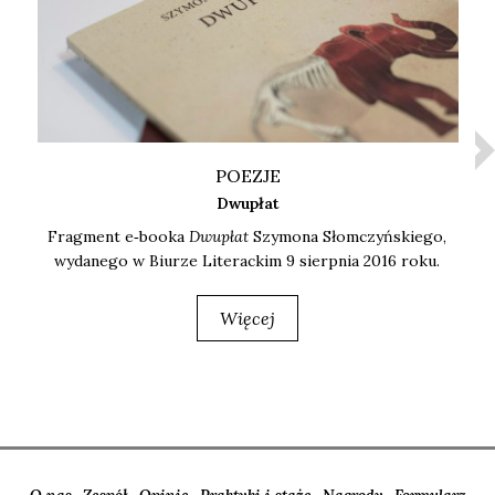
POEZJE
Dwupłat
Frag­ment e‑booka
Dwu­płat
Szy­mo­na Słom­czyń­skie­go,
wyda­ne­go w Biu­rze Lite­rac­kim 9 sierp­nia 2016 roku.
Więcej