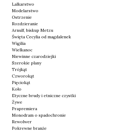
Lalkarstwo
Modelarstwo
Ostrzenie
Rozdzieranie
Arnulf, biskup Metzu
Święta Cecylia od magdalenek
Wigilia
Wielkanoc
Niewinne czarodziejki
Szerokie plany
Trójkąt
Czworokąt
Pięciokąt
Koło
Etyczne brudy i etniczne czystki
Żywe
Prapremiera
Monodram o spadochronie
Rewolwer
Pokrewne branże