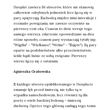
Dwupłat
zawiera 56 utworów, które nie stanowią
całkowicie odrębnych jednostek lecz łączą się w
pary, spiętrzają. Zachodzą między nimi interakcje i
rozmaite powiązania, nie zawsze oczywiste na
pierwszy rzut oka. Czasem to dwie wersje tego
samego wiersza, zdarzenie opowiedziane na dwa
różne sposoby, czasem parę wyznaczają tytuły (np.
"Wigilia" – "Wielkanoc", "Wolne" – "Zajęte"). Są pary
oparte na podobieństwie albo przeciwieństwie,
ściśle bądź luźno ze sobą związane. Pierwszy
wiersz łączy się z ostatnim.
Agnieszka Grabowska
Z każdego utworu opublikowanego w
Dwupłacie
emanuje lęk przed śmiercią, nie tylko tą w
wypadku samochodowym, lecz również tą dla
poety o wiele bardziej bolesną – śmiercią
duchową. Oprócz tego główną zasługą tego tomu