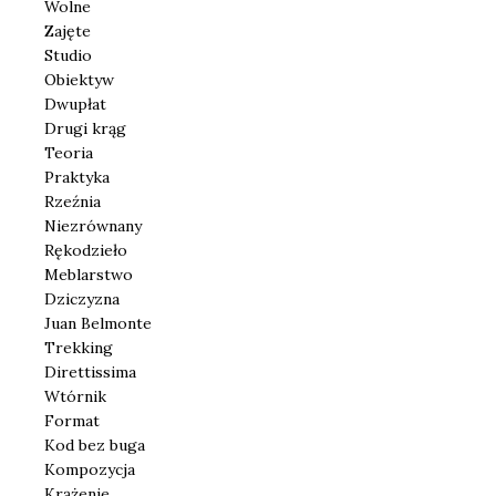
Wolne
Zajęte
Studio
Obiektyw
Dwupłat
Drugi krąg
Teoria
Praktyka
Rzeźnia
Niezrównany
Rękodzieło
Meblarstwo
Dziczyzna
Juan Belmonte
Trekking
Direttissima
Wtórnik
Format
Kod bez buga
Kompozycja
Krążenie