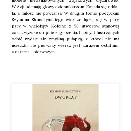
mode­le nie­ozna­ko­wa­nych woj­sko­wych cię­ża­ró­wek.
W Azji odci­na­ją gło­wy dzien­ni­ka­rzom. Kana­da się odda­
la, a miłość nie powta­rza. W dru­gim tomie poetyc­kim
Szy­mo­na Słom­czyń­skie­go wier­sze łączą się w pary,
pary w wie­lo­ką­ty. Kolej­ne z 56 utwo­rów sta­no­wią
coraz wyż­sze stop­nie zagro­że­nia. Labi­rynt lustrza­nych
odbić wyda­je się zmyśl­ną pułap­ką, z któ­rej nie ma
uciecz­ki, ale pierw­szy wiersz jest zara­zem ostat­nim,
a ostat­ni – pierw­szym.