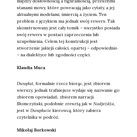
między dosłownością a figuralnością, przeszłymi
stanami mowy, które powracają jako cytaty, a jej
aktualnymi modelami, śmiercią a życiem. Ten
problem z językiem ma jednak swój rewers. Tak
skonstruowany jest cały tomik – wszystko posiada
swój rewers w postaci zaprzeczenia lub
uzupełnienia. Celem tej konstrukcji jest
stworzenie jakiejś całości, opartej – odpowiednio
– na dialektyce lub zgodności części.
Klaudia Muca
Dwupłat
, formalnie rzecz biorąc, jest zbiorem
wierszy, jednak trafniejsze wydaje się nazwanie go
zbiorem opowiadań, zbiorem narracji.
Słomczyński, podobnie zresztą jak w
Nadjeżdża
,
jest w
Dwupłacie
kierowcą, który zabiera
czytelnika w podróż.
Mikołaj Borkowski