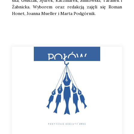
ska, Głu­szak, Jędrek, Kacz­ma­rek, Sin­kow­ski, Tara­nek i
Żab­nic­ka. Wybo­rem oraz redak­cją zaję­li się Roman
Honet, Joan­na Muel­ler i Mar­ta Pod­gór­nik.