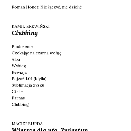
Roman Honet: Nie łączyć, nie dzielić
KAMIL BREWIŃSKI
Clubbing
Pindrzenie
Czekając na czarną wołgę
Alba
Wybieg
Rewizja
Pejzaż 1.01 (Idylla)
Sublimacja zysku
Ctrl +
Parnas
Clubbing
MACIEJ BURDA
Wiersze dla ufo. Zwiastun