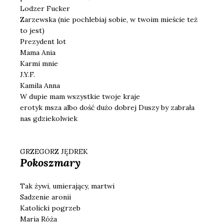
Lodzer Fucker
Zarzewska (nie pochlebiaj sobie, w twoim mieście też
to jest)
Prezydent lot
Mama Ania
Karmi mnie
J.Y.F.
Kamila Anna
W dupie mam wszystkie twoje kraje
erotyk msza albo dość dużo dobrej Duszy by zabrała
nas gdziekolwiek
GRZEGORZ JĘDREK
Pokoszmary
Tak żywi, umierający, martwi
Sadzenie aronii
Katolicki pogrzeb
Maria Róża