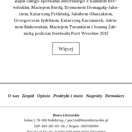
Zapis całe­go spo­tka­nia autor­skie­go z Kami­lem Bre­
wiń­skim, Macie­jem Bur­dą, Szy­mo­nem Doma­ga­łą-Jaku­
ciem, Kata­rzy­ną Fetliń­ską, Jaku­bem Głu­sza­kiem,
Grze­go­rzem Jędr­kiem, Kata­rzy­ną Kacz­ma­rek, Adria­
nem Sin­kow­skim, Macie­jem Taran­kiem i Joan­ną Żab­
nic­ką pod­czas festi­wa­lu Port Wro­cław 2012
Więcej
O nas
Zespół
Opinie
Praktyki i staże
Nagrody
Formularz
Biuro Literackie
Solna 1, 78-100 Kołobrzeg / poczta@biuroliterackie.pl
NIP: 881-110-93-38 / Regon: 390738090
ING Bank Śląski: 71 1050 1575 1000 0022 7732 9062