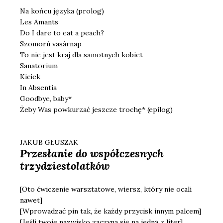
Na końcu języka (prolog)
Les Amants
Do I dare to eat a peach?
Szomorú vasárnap
To nie jest kraj dla samotnych kobiet
Sanatorium
Kiciek
In Absentia
Goodbye, baby*
Żeby Was powkurzać jeszcze trochę* (epilog)
JAKUB GŁUSZAK
Przesłanie do współczesnych
trzydziestolatków
[Oto ćwiczenie warsztatowe, wiersz, który nie ocali
nawet]
[Wprowadzać pin tak, że każdy przycisk innym palcem]
[Jeśli twoje nazwisko zaczyna się na jedną z liter]