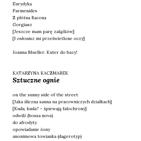
Eurydyka
Parmenides
Z płótna Bacona
Gorgiasz
[Jeszcze mam parę zalążków]
[I osłonisz mi prześwietlone oczy]
Joanna Mueller: Kuter do bazy!
KATARZYNA KACZMAREK
Sztuczne ognie
on the sunny side of the street
[Jaka śliczna sanna na pracowniczych działkach]
[Kuda, kuda? – śpiewają falochrony]
odwilż (bossa nova)
do afrodyty
opowiadanie żony
anonimowa towianka (dagerotyp)