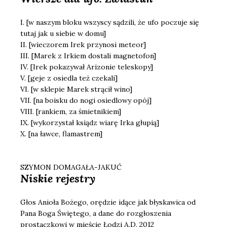
I. [w naszym bloku wszyscy sądzili, że ufo poczuje się
tutaj jak u siebie w domu]
II. [wieczorem Irek przynosi meteor]
III. [Marek z Irkiem dostali magnetofon]
IV. [Irek pokazywał Arizonie teleskopy]
V. [geje z osiedla też czekali]
VI. [w sklepie Marek strącił wino]
VII. [na boisku do nogi osiedlowy opój]
VIII. [rankiem, za śmietnikiem]
IX. [wykorzystał ksiądz wiarę Irka głupią]
X. [na ławce, flamastrem]
SZYMON DOMAGAŁA-JAKUĆ
Niskie rejestry
Głos Anioła Bożego, orędzie idące jak błyskawica od
Pana Boga Świętego, a dane do rozgłoszenia
prostaczkowi w mieście Łodzi A.D. 2012