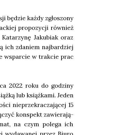
ji będzie każ­dy zgło­szo­ny
c­kiej pro­po­zy­cji rów­nież
z Kata­rzy­nę Jaku­biak oraz
żą ich zda­niem naj­bar­dziej
j­ne wspar­cie w trak­cie prac
ar­ca 2022 roku do godzi­ny
ąż­ką lub książ­ka­mi. Jeden
ci nie­prze­kra­cza­ją­cej 15
ą­czyć kon­spekt zawie­ra­ją­
temat, na czym pole­ga ich
kiej wyda­wa­nej przez Biu­ro