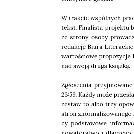
W trak­cie wspól­nych prac 
tekst. Fina­li­sta pro­jek­t
ze stro­ny oso­by pro­wa­dz
redak­cję Biu­ra Lite­rac­ki
war­to­ścio­we pro­po­zy­cje 
nad swo­ją dru­gą książ­ką.
Zgło­sze­nia przyj­mo­wa­n
23:59. Każ­dy może prze­sła
zestaw to albo trzy opo­wia­
stron znor­ma­li­zo­wa­ne­go
cy pod­sta­wo­we infor­ma
nowa­tor­stwo i dla­cze­go p