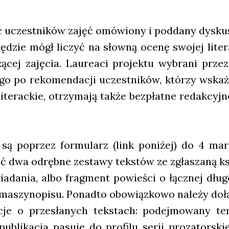
uczest­ni­ków zajęć omó­wio­ny i pod­da­ny dys­ku­s
u będzie mógł liczyć na słow­ną oce­nę swo­jej lite­ra
ą­cej zaję­cia. Lau­re­aci pro­jek­tu wybra­ni prze
e­go po reko­men­da­cji uczest­ni­ków, któ­rzy wska­
lite­rac­kie, otrzy­ma­ją tak­że bez­płat­ne redak­cy
e są poprzez for­mu­larz (link poni­żej) do 4 m
ć dwa odręb­ne zesta­wy tek­stów ze zgła­sza­ną ksi
da­nia, albo frag­ment powie­ści o łącz­nej dłu­go­ś
 maszy­no­pi­su. Ponad­to obo­wiąz­ko­wo nale­ży doł
­cje o prze­sła­nych tek­stach: podej­mo­wa­ny 
ubli­ka­cja pasu­je do pro­fi­lu serii pro­za­tor­s