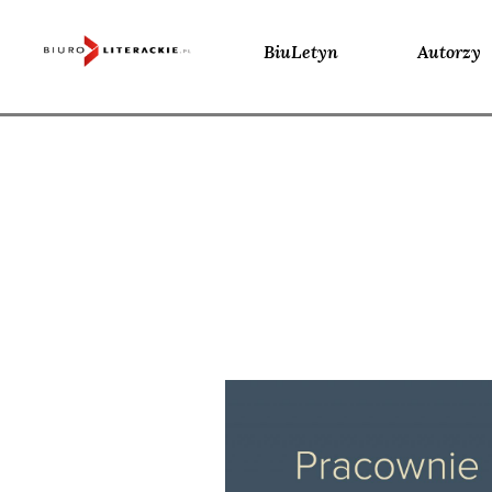
BiuLetyn
Autorzy
Skip
to
content