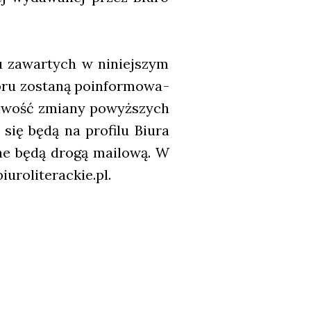
tu zawar­tych w niniej­szym
o­ru zosta­ną poin­for­mo­wa­
li­wość zmia­ny powyż­szych
się będą na pro­fi­lu Biu­ra
ła­ne będą dro­gą mailo­wą. W
biuroliterackie.pl.