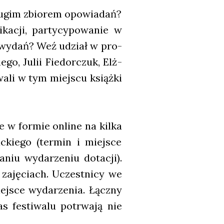
ru­gim zbio­rem opo­wia­dań?
ka­cji, par­ty­cy­po­wa­nie w
ch wydań? Weź udział w pro­
go, Julii Fie­dor­czuk, Elż­
wa­li w tym miej­scu książ­ki
e w for­mie onli­ne na kil­ka
c­kie­go (ter­min i miej­sce
­niu wyda­rze­niu dota­cji).
 zaję­ciach. Uczest­ni­cy we
j­sce wyda­rze­nia. Łącz­ny
s festi­wa­lu potrwa­ją nie