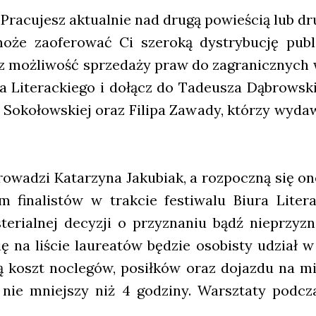
 Pra­cu­jesz aktu­al­nie nad dru­gą powie­ścią lub d
oże zaofe­ro­wać Ci sze­ro­ką dys­try­bu­cję publi­
z moż­li­wość sprze­da­ży praw do zagra­nicz­ny
a Lite­rac­kie­go i dołącz do Tade­usza Dąbrow­skie­
y Soko­łow­skiej oraz Fili­pa Zawa­dy, któ­rzy wyda­
­wa­dzi Kata­rzy­na Jaku­biak, a roz­pocz­ną się on
 fina­li­stów w trak­cie festi­wa­lu Biu­ra Lite­ra
e­rial­nej decy­zji o przy­zna­niu bądź nie­przy­zna
ię na liście lau­re­atów będzie oso­bi­sty udział w
ą koszt noc­le­gów, posił­ków oraz dojaz­du na mie
nie mniej­szy niż 4 godzi­ny. Warsz­ta­ty pod­cza