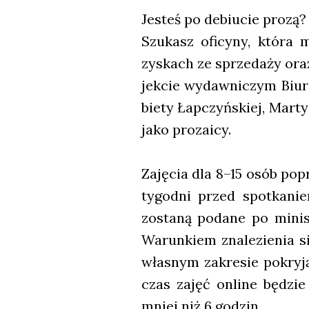
Jesteś po debiu­cie pro­zą?
Szu­kasz ofi­cy­ny, któ­ra m
zyskach ze sprze­da­ży ora
jek­cie wydaw­ni­czym Biu­r
bie­ty Łap­czyń­skiej, Mar­t
jako pro­za­icy.
Zaję­cia dla 8–15 osób popro
tygo­dni przed spo­tka­niem
zosta­ną poda­ne po mini­st
Warun­kiem zna­le­zie­nia s
wła­snym zakre­sie pokry­j
czas zajęć onli­ne będzie 
mniej niż 6 godzin.