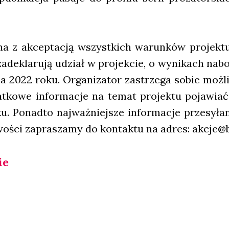
­na z akcep­ta­cją wszyst­kich warun­ków pro­jek­
 zade­kla­ru­ją udział w pro­jek­cie, o wyni­kach nab
 2022 roku. Orga­ni­za­tor zastrze­ga sobie moż­
ko­we infor­ma­cje na temat pro­jek­tu poja­wiać 
ku. Ponad­to naj­waż­niej­sze infor­ma­cje prze­sy­
­wo­ści zapra­sza­my do kon­tak­tu na adres: akcje@
ie