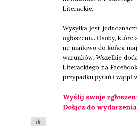
Lite­rac­kie.
Wysył­ka jest jed­no­znacz
ogło­sze­niu. Oso­by, któ­re
ne mailo­wo do koń­ca maja
warun­ków. Wszel­kie dodat­
Lite­rac­kie­go na Face­bo­o
przy­pad­ku pytań i wąt­pli
Wyślij swo­je zgło­sze­n
Dołącz do wyda­rze­nia