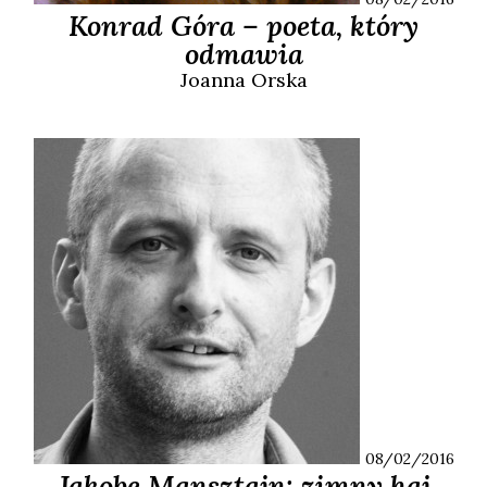
Konrad Góra – poeta, który
odmawia
Joanna
Orska
08/02/2016
Jakobe Mansztajn: zimny haj