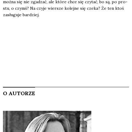
moż­na się nie zga­dzać, ale któ­re chce się czy­tać, bo są, po pro­
stu, o czymś? Na czy­je wier­sze kolej­ne się cze­ka? Że ten ktoś
zasłu­gu­je bar­dziej.
O AUTORZE