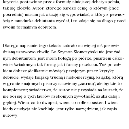
kry­te­ria posta­wio­ne przez for­mu­łę niniej­szej deba­ty speł­nia,
tak się zło­ży­ło, Autor, któ­re­go bar­dzo cenię, o któ­rym (choć
pośred­nio) mia­łam już oka­zję się wypo­wia­dać, a któ­ry z pew­no­
ścią z mun­dur­ka debiu­tan­ta wyrósł, i to zda­je się na dłu­go przed
swo­im for­mal­nym debiu­tem.
Dla­te­go napi­sa­nie tego tek­stu zabra­ło mi wię­cej niż prze­wi­
dzia­ną usta­wo­wo chwi­lę. Bo Szy­mon Słom­czyń­ski nie jest żad­
nym debiu­tan­tem, jest moim kole­gą po pió­rze, pisa­rzem cał­ko­
wi­cie świa­do­mym tak for­my, jak i for­my prze­ka­zu. Tuż po cał­
kiem dobrze (deli­kat­nie mówiąc) przy­ję­tym przez kry­ty­kę
debiu­cie, wyda­je książ­kę trud­ną i nie­ko­mer­cyj­ną, książ­kę, któ­rą
w gro­nie zna­jo­mych pisa­rzy nazwie­my „zatru­tą”, ale będzie to
kom­ple­ment; świa­dec­two, że Autor nie przy­sia­da na lau­rach, że
nie boi się o tych lau­rów rze­ko­mych żywot­ność; szu­ka dalej i
głę­biej. Wiem, co to dwu­płat, wiem, co rol­ler­co­aster. I wiem,
kie­dy eru­dy­cja nie kne­blu­je, jest tyl­ko narzę­dziem, jak zapis
nuto­wy.