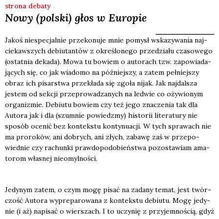
strona debaty
Nowy (polski) głos w Europie
Jakoś nie­spe­cjal­nie prze­ko­nu­je mnie pomysł wska­zy­wa­nia naj­
cie­kaw­szych debiu­tan­tów z okre­ślo­ne­go prze­dzia­łu cza­so­we­go
(ostat­nia deka­da). Mowa tu bowiem o auto­rach tzw. zapo­wia­da­
ją­cych się, co jak wia­do­mo na póź­niej­szy, a zatem peł­niej­szy
obraz ich pisar­stwa prze­kła­da się zgo­ła nijak. Jak naj­dal­sza
jestem od sek­cji prze­pro­wa­dza­nych na led­wie co oży­wio­nym
orga­ni­zmie. Debiu­tu bowiem czy też jego zna­cze­nia tak dla
Auto­ra jak i dla (szum­nie powiedz­my) histo­rii lite­ra­tu­ry nie
spo­sób oce­nić bez kon­tek­stu kon­ty­nu­acji. W tych spra­wach nie
ma pro­ro­ków, ani dobrych, ani złych, zaba­wę zaś w prze­po­
wied­nie czy rachun­ki praw­do­po­do­bień­stwa pozo­sta­wiam ama­
to­rom wła­snej nie­omyl­no­ści.
Jedy­nym zatem, o czym mogę pisać na zada­ny temat, jest twór­
czość Auto­ra wypre­pa­ro­wa­na z kon­tek­stu debiu­tu. Mogę jedy­
nie (i aż) napi­sać o wier­szach. I to uczy­nię z przy­jem­no­ścią, gdyż