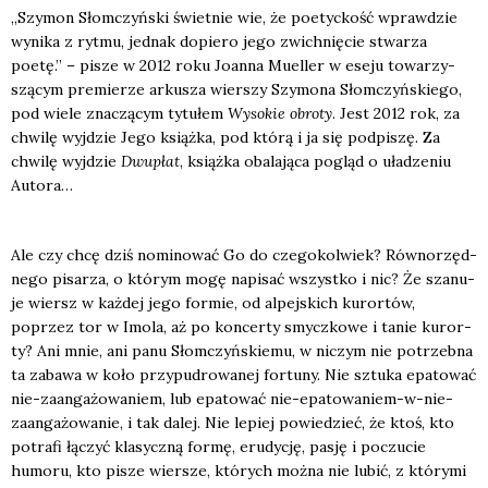
„Szy­mon Słom­czyń­ski świet­nie wie, że poetyc­kość wpraw­dzie
wyni­ka z ryt­mu, jed­nak dopie­ro jego zwich­nię­cie stwa­rza
poetę.” – pisze w 2012 roku Joan­na Muel­ler w ese­ju towa­rzy­
szą­cym pre­mie­rze arku­sza wier­szy Szy­mo­na Słom­czyń­skie­go,
pod wie­le zna­czą­cym tytu­łem
Wyso­kie obro­ty
. Jest 2012 rok, za
chwi­lę wyj­dzie Jego książ­ka, pod któ­rą i ja się pod­pi­szę. Za
chwi­lę wyj­dzie
Dwu­płat
, książ­ka oba­la­ją­ca pogląd o uła­dze­niu
Auto­ra…
Ale czy chcę dziś nomi­no­wać Go do cze­go­kol­wiek? Rów­no­rzęd­
ne­go pisa­rza, o któ­rym mogę napi­sać wszyst­ko i nic? Że sza­nu­
je wiersz w każ­dej jego for­mie, od alpej­skich kuror­tów,
poprzez tor w Imo­la, aż po kon­cer­ty smycz­ko­we i tanie kuror­
ty? Ani mnie, ani panu Słom­czyń­skie­mu, w niczym nie potrzeb­na
ta zaba­wa w koło przy­pu­dro­wa­nej for­tu­ny. Nie sztu­ka epa­to­wać
nie-zaan­ga­żo­wa­niem, lub epa­to­wać nie-epa­to­wa­niem-w-nie-
zaan­ga­żo­wa­nie, i tak dalej. Nie lepiej powie­dzieć, że ktoś, kto
potra­fi łączyć kla­sycz­ną for­mę, eru­dy­cję, pasję i poczu­cie
humo­ru, kto pisze wier­sze, któ­rych moż­na nie lubić, z któ­ry­mi