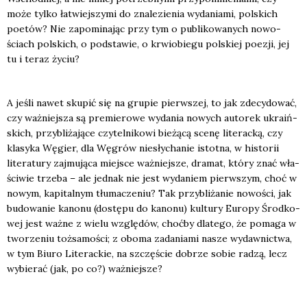
może tyl­ko łatwiej­szy­mi do zna­le­zie­nia wyda­nia­mi, pol­skich
poetów? Nie zapo­mi­na­jąc przy tym o publi­ko­wa­nych nowo­
ściach pol­skich, o pod­sta­wie, o krwio­bie­gu pol­skiej poezji, jej
tu i teraz życiu?
A jeśli nawet sku­pić się na gru­pie pierw­szej, to jak zde­cy­do­wać,
czy waż­niej­sza są pre­mie­ro­we wyda­nia nowych auto­rek ukra­iń­
skich, przy­bli­ża­ją­ce czy­tel­ni­ko­wi bie­żą­cą sce­nę lite­rac­ką, czy
kla­sy­ka Węgier, dla Węgrów nie­sły­cha­nie istot­na, w histo­rii
lite­ra­tu­ry zaj­mu­ją­ca miej­sce waż­niej­sze, dra­mat, któ­ry znać wła­
ści­wie trze­ba – ale jed­nak nie jest wyda­niem pierw­szym, choć w
nowym, kapi­tal­nym tłu­ma­cze­niu? Tak przy­bli­ża­nie nowo­ści, jak
budo­wa­nie kano­nu (dostę­pu do kano­nu) kul­tu­ry Euro­py Środ­ko­
wej jest waż­ne z wie­lu wzglę­dów, choć­by dla­te­go, że poma­ga w
two­rze­niu toż­sa­mo­ści; z obo­ma zada­nia­mi nasze wydaw­nic­twa,
w tym Biu­ro Lite­rac­kie, na szczę­ście dobrze sobie radzą, lecz
wybie­rać (jak, po co?) waż­niej­sze?