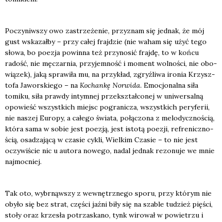
Poczy­niw­szy owo zastrze­że­nie, przy­znam się jed­nak, że mój
gust wska­zał­by – przy całej fraj­dzie (nie waham się użyć tego
sło­wa, bo poezja powin­na też przy­no­sić fraj­dę, to w koń­cu
radość, nie męczar­nia, przy­jem­ność i moment wol­no­ści, nie obo­
wią­zek), jaką spra­wi­ła mu, na przy­kład, zgryź­li­wa iro­nia Krzysz­
to­fa Jawor­skie­go – na
Kochan­kę Nor­wi­da
. Emo­cjo­nal­na siła
tomi­ku, siła praw­dy intym­nej prze­kształ­co­nej w uni­wer­sal­ną
opo­wieść wszyst­kich miejsc pogra­ni­cza, wszyst­kich pery­fe­rii,
nie naszej Euro­py, a całe­go świa­ta, połą­czo­na z melo­dycz­no­ścią,
któ­ra sama w sobie jest poezją, jest isto­tą poezji, refre­nicz­no­
ścią, osa­dza­ją­cą w cza­sie cykli, Wiel­kim Cza­sie – to nie jest
oczy­wi­ście nic u auto­ra nowe­go, nadal jed­nak rezo­nu­je we mnie
naj­moc­niej.
Tak oto, wybrnąw­szy z wewnętrz­ne­go spo­ru, przy któ­rym nie
oby­ło się bez strat, czę­ści jaź­ni biły się na sza­ble tudzież pię­ści,
sto­ły oraz krze­sła potrza­ska­no, tynk wiro­wał w powie­trzu i