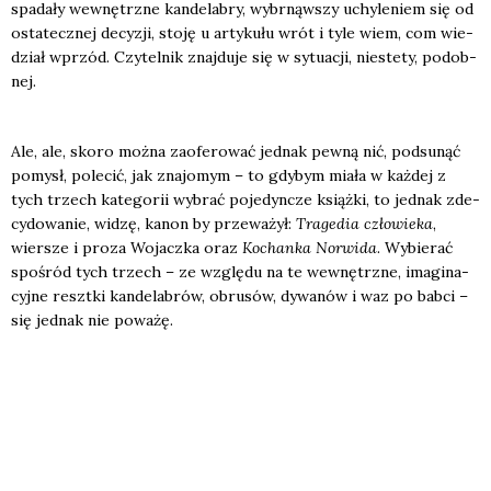
spa­da­ły wewnętrz­ne kan­de­la­bry, wybrnąw­szy uchy­le­niem się od
osta­tecz­nej decy­zji, sto­ję u arty­ku­łu wrót i tyle wiem, com wie­
dział wprzód. Czy­tel­nik znaj­du­je się w sytu­acji, nie­ste­ty, podob­
nej.
Ale, ale, sko­ro moż­na zaofe­ro­wać jed­nak pew­ną nić, pod­su­nąć
pomysł, pole­cić, jak zna­jo­mym – to gdy­bym mia­ła w każ­dej z
tych trzech kate­go­rii wybrać poje­dyn­cze książ­ki, to jed­nak zde­
cy­do­wa­nie, widzę, kanon by prze­wa­żył:
Tra­ge­dia czło­wie­ka
,
wier­sze i pro­za Wojacz­ka oraz
Kochan­ka Nor­wi­da
. Wybie­rać
spo­śród tych trzech – ze wzglę­du na te wewnętrz­ne, ima­gi­na­
cyj­ne reszt­ki kan­de­la­brów, obru­sów, dywa­nów i waz po bab­ci –
się jed­nak nie powa­żę.