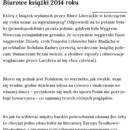
Biurowe książki 2014 roku
Któ­rą z ksią­żek wyda­nych przez Biu­ro Lite­rac­kie w koń­czą­cym
się roku uznać za naj­waż­niej­szą? Odpo­wiedź na to pyta­nie była­
by (praw­do­po­dob­nie) pro­sta jedy­nie, gdy­bym była Węgrem.
Wów­czas oznaj­mi­ła­bym grom­ko, że oczy­wi­ście węgier­ski
Faust
,
węgier­skie
Dzia­dy
, czy­li
Tra­ge­dia czło­wie­ka
Imre Madácha w
prze­kła­dzie Boh­da­na Zadu­ry (zresz­tą, ser­decz­nie książ­kę pole­
cam, tłu­ma­cze­nie brzmi świe­żo, a zło­śli­we ripo­sty i obser­wa­cje
wygła­sza­ne przez Lucy­fe­ra aż się chce cyto­wać).
Sko­ro się jed­nak jest Pola­kiem, to wszyst­ko, jak zwy­kle, sta­je
się trud­ne, god­ne dzie­le­nia wło­sa na czwo­ro i zna­le­zie­nia we
wła­snej duszy – przy­sło­wie się myli, do spo­ru Polak nie potrze­
bu­je towa­rzy­sza – co naj­mniej trzech róż­nych poglą­dów.
Bo jak tu wybie­rać mię­dzy bar­dzo potrzeb­ny­mi okna­mi (bo żeby
to cho­ciaż jed­no okno było) na lite­ra­tu­rę Euro­py Środ­ko­wo-
Wschod­niej, a nie mniej potrzeb­ny­mi przy­po­mnie­nia­mi, czy