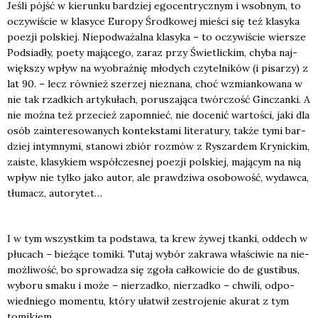
Jeśli pójść w kie­run­ku bar­dziej ego­cen­trycz­nym i wsob­nym, to
oczy­wi­ście w kla­sy­ce Euro­py Środ­ko­wej mie­ści się też kla­sy­ka
poezji pol­skiej. Nie­pod­wa­żal­na kla­sy­ka – to oczy­wi­ście wier­sze
Pod­sia­dły, poety mają­ce­go, zaraz przy Świe­tlic­kim, chy­ba naj­
więk­szy wpływ na wyobraź­nię mło­dych czy­tel­ni­ków (i pisa­rzy) z
lat 90. – lecz rów­nież sze­rzej nie­zna­na, choć wzmian­ko­wa­na w
nie tak rzad­kich arty­ku­łach, poru­sza­ją­ca twór­czość Gin­czan­ki. A
nie moż­na też prze­cież zapo­mnieć, nie doce­nić war­to­ści, jaki dla
osób zain­te­re­so­wa­nych kon­tek­sta­mi lite­ra­tu­ry, tak­że tymi bar­
dziej intym­ny­mi, sta­no­wi zbiór roz­mów z Ryszar­dem Kry­nic­kim,
zaiste, kla­sy­kiem współ­cze­snej poezji pol­skiej, mają­cym na nią
wpływ nie tyl­ko jako autor, ale praw­dzi­wa oso­bo­wość, wydaw­ca,
tłu­macz, auto­ry­tet…
I w tym wszyst­kim ta pod­sta­wa, ta krew żywej tkan­ki, oddech w
płu­cach – bie­żą­ce tomi­ki. Tutaj wybór zakra­wa wła­ści­wie na nie­
moż­li­wość, bo spro­wa­dza się zgo­ła cał­ko­wi­cie do de gusti­bus,
wybo­ru sma­ku i może – nie­rzad­ko, nie­rzad­ko – chwi­li, odpo­
wied­nie­go momen­tu, któ­ry uła­twił zestro­je­nie aku­rat z tym
tomi­kiem.