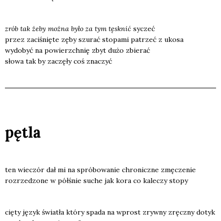
zrób tak żeby moż­na było za tym tęsk­nić
syczeć
przez zaci­śnię­te zęby szu­rać sto­pa­mi patrzeć z uko­sa
wydo­być na powierzch­nię zbyt dużo zbie­rać
sło­wa tak by zaczę­ły coś zna­czyć
pętla
ten wie­czór dał mi na spró­bo­wa­nie chro­nicz­ne zmę­cze­nie
roz­rze­dzo­ne w pół­śnie suche jak kora co kale­czy sto­py
cię­ty język świa­tła któ­ry spa­da na wprost zryw­ny zręcz­ny dotyk