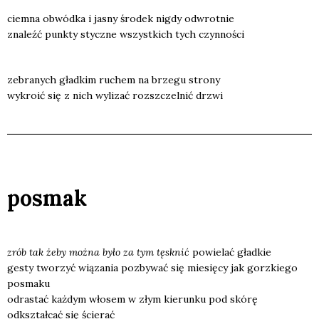
ciem­na obwód­ka i jasny śro­dek nigdy odwrot­nie
zna­leźć punk­ty stycz­ne wszyst­kich tych czyn­no­ści
zebra­nych gład­kim ruchem na brze­gu stro­ny
wykro­ić się z nich wyli­zać roz­sz­czel­nić drzwi
posmak
zrób tak żeby moż­na było za tym tęsk­nić
powie­lać gład­kie
gesty two­rzyć wią­za­nia pozby­wać się mie­się­cy jak gorz­kie­go
posma­ku
odra­stać każ­dym wło­sem w złym kie­run­ku pod skó­rę
odkształ­cać się ście­rać