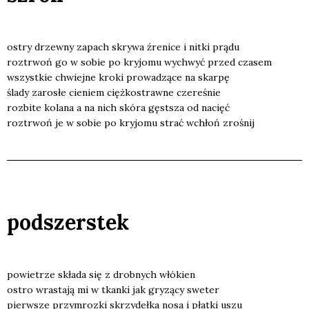
ostry drzew­ny zapach skry­wa źre­ni­ce i nit­ki prą­du
roz­trwoń go w sobie po kry­jo­mu wychwyć przed cza­sem
wszyst­kie chwiej­ne kro­ki pro­wa­dzą­ce na skar­pę
śla­dy zaro­słe cie­niem cięż­ko­straw­ne cze­re­śnie
roz­bi­te kola­na a na nich skó­ra gęst­sza od nacięć
roz­trwoń je w sobie po kry­jo­mu strać wchłoń zro­śnij
podszerstek
powie­trze skła­da się z drob­nych włó­kien
ostro wra­sta­ją mi w tkan­ki jak gry­zą­cy swe­ter
pierw­sze przy­mroz­ki skrzy­deł­ka nosa i płat­ki uszu