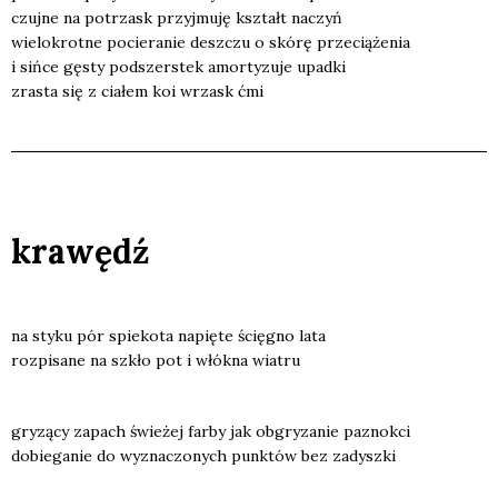
czuj­ne na potrzask przyj­mu­ję kształt naczyń
wie­lo­krot­ne pocie­ra­nie desz­czu o skó­rę prze­cią­że­nia
i siń­ce gęsty pod­szer­stek amor­ty­zu­je upad­ki
zra­sta się z cia­łem koi wrzask ćmi
krawędź
na sty­ku pór spie­ko­ta napię­te ścię­gno lata
roz­pi­sa­ne na szkło pot i włók­na wia­tru
gry­zą­cy zapach świe­żej far­by jak obgry­za­nie paznok­ci
dobie­ga­nie do wyzna­czo­nych punk­tów bez zadysz­ki