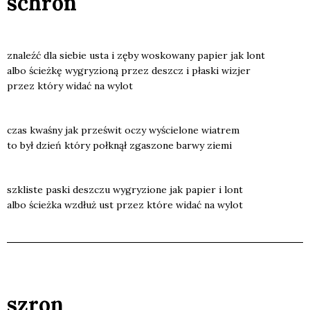
schron
zna­leźć dla sie­bie usta i zęby wosko­wa­ny papier jak lont
albo ścież­kę wygry­zio­ną przez deszcz i pła­ski wizjer
przez któ­ry widać na wylot
czas kwa­śny jak prze­świt oczy wyście­lo­ne wia­trem
to był dzień któ­ry połknął zga­szo­ne bar­wy zie­mi
szkli­ste paski desz­czu wygry­zio­ne jak papier i lont
albo ścież­ka wzdłuż ust przez któ­re widać na wylot
szron