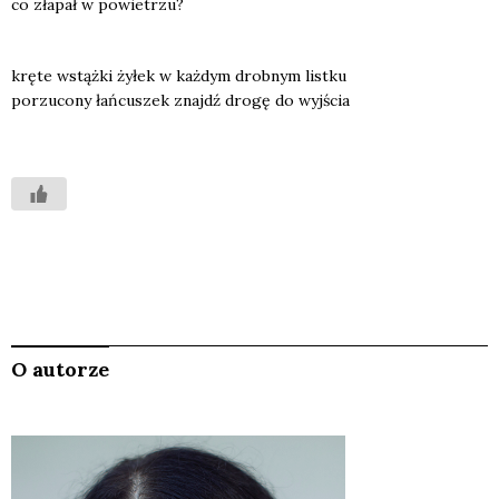
co zła­pał w powie­trzu?
krę­te wstąż­ki żyłek w każ­dym drob­nym list­ku
porzu­co­ny łań­cu­szek znajdź dro­gę do wyj­ścia
O autorze