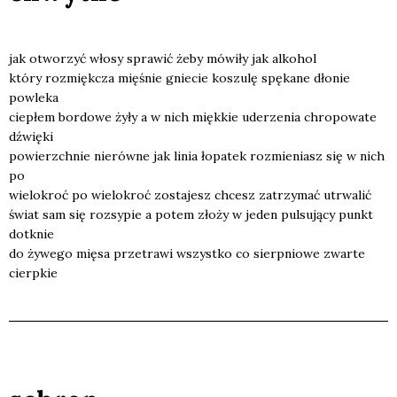
jak otwo­rzyć wło­sy spra­wić żeby mówi­ły jak alko­hol
któ­ry roz­mięk­cza mię­śnie gnie­cie koszu­lę spę­ka­ne dło­nie
powle­ka
cie­płem bor­do­we żyły a w nich mięk­kie ude­rze­nia chro­po­wa­te
dźwię­ki
powierzch­nie nie­rów­ne jak linia łopa­tek roz­mie­niasz się w nich
po
wie­lo­kroć po wie­lo­kroć zosta­jesz chcesz zatrzy­mać utrwa­lić
świat sam się roz­sy­pie a potem zło­ży w jeden pul­su­ją­cy punkt
dotknie
do żywe­go mię­sa prze­tra­wi wszyst­ko co sierp­nio­we zwar­te
cierp­kie