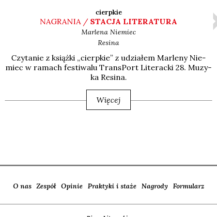
cierpkie
NAGRANIA /
STACJA LITERATURA
Marlena
Niemiec
Resina
Czy­ta­nie z książ­ki „cierp­kie” z udzia­łem Mar­le­ny Nie­
miec w ramach festi­wa­lu Trans­Port Lite­rac­ki 28. Muzy­
ka Resi­na.
Więcej
O nas
Zespół
Opinie
Praktyki i staże
Nagrody
Formularz