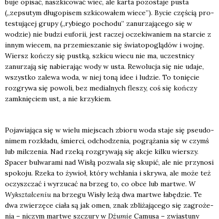
bu­je opi­sać, naszki­co­wać wiec, ale kar­ta pozo­sta­je pusta
(„zepsu­tym dłu­go­pi­sem szki­co­wa­łem wie­ce”). Bycie czę­ścią pro­
te­stu­ją­cej gru­py („rybie­go pocho­du” zanu­rza­ją­ce­go się w
wodzie) nie budzi eufo­rii, jest raczej ocze­ki­wa­niem na star­cie z
innym wie­cem, na prze­mie­sza­nie się świa­to­po­glą­dów i woj­nę.
Wiersz koń­czy się pust­ką, szki­cu wie­cu nie ma, uczest­ni­cy
zanu­rza­ją się nabie­ra­jąc wody w usta. Rewo­lu­cja się nie uda­je,
wszyst­ko zale­wa woda, w niej toną idee i ludzie. To tonię­cie
roz­gry­wa się powo­li, bez medial­nych fle­szy, coś się koń­czy
zamknię­ciem ust, a nie krzy­kiem.
Poja­wia­ją­ca się w wie­lu miej­scach zbio­ru woda sta­je się pseu­do­
ni­mem roz­kła­du, śmier­ci, odcho­dze­nia, pogrą­ża­nia się w czymś
lub mil­cze­nia. Nad rze­ką roz­gry­wa­ją się akcje kil­ku wier­szy.
Spa­cer bul­wa­ra­mi nad Wisłą pozwa­la się sku­pić, ale nie przy­no­si
spo­ko­ju. Rze­ka to żywioł, któ­ry wchła­nia i skry­wa, ale może też
oczysz­czać i wyrzu­cać na brzeg to, co obce lub mar­twe. W
Wykształ­ce­niu
na brze­gu Wisły leżą dwa mar­twe łabę­dzie. Te
dwa zwie­rzę­ce cia­ła są jak omen, znak zbli­ża­ją­ce­go się zagro­że­
nia – niczym mar­twe szczu­ry w
Dżu­mie
Camu­sa – zwia­stu­ny