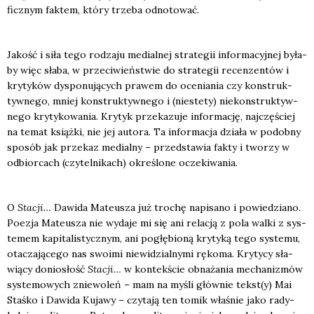
ficz­nym fak­tem, któ­ry trze­ba odno­to­wać.
Jakość i siła tego rodza­ju medial­nej stra­te­gii infor­ma­cyj­nej była­
by więc sła­ba, w prze­ci­wień­stwie do stra­te­gii recen­zen­tów i
kry­ty­ków dys­po­nu­ją­cych pra­wem do oce­nia­nia czy kon­struk­
tyw­ne­go, mniej kon­struk­tyw­ne­go i (nie­ste­ty) nie­kon­struk­tyw­
ne­go kry­ty­ko­wa­nia. Kry­tyk prze­ka­zu­je infor­ma­cję, naj­czę­ściej
na temat książ­ki, nie jej auto­ra. Ta infor­ma­cja dzia­ła w podob­ny
spo­sób jak prze­kaz medial­ny – przed­sta­wia fak­ty i two­rzy w
odbior­cach (czy­tel­ni­kach) okre­ślo­ne ocze­ki­wa­nia.
O
Sta­cji…
Dawi­da Mate­usza już tro­chę napi­sa­no i powie­dzia­no.
Poezja Mate­usza nie wyda­je mi się ani rela­cją z pola wal­ki z sys­
te­mem kapi­ta­li­stycz­nym, ani pogłę­bio­ną kry­ty­ką tego sys­te­mu,
ota­cza­ją­ce­go nas swo­imi nie­wi­dzial­ny­mi ręko­ma. Kry­ty­cy sła­
wią­cy donio­słość
Sta­cji…
w kon­tek­ście obna­ża­nia mecha­ni­zmów
sys­te­mo­wych znie­wo­leń – mam na myśli głów­nie tekst(y) Mai
Staś­ko i Dawi­da Kuja­wy – czy­ta­ją ten tomik wła­śnie jako rady­