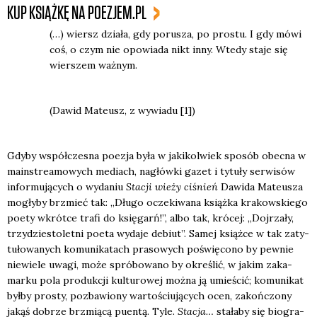
KUP KSIĄŻKĘ NA POEZJEM.PL
(…) wiersz dzia­ła, gdy poru­sza, po pro­stu. I gdy mówi
coś, o czym nie opo­wia­da nikt inny. Wte­dy sta­je się
wier­szem waż­nym.
(Dawid Mate­usz, z wywia­du [1])
Gdy­by współ­cze­sna poezja była w jaki­kol­wiek spo­sób obec­na w
main­stre­amo­wych mediach, nagłów­ki gazet i tytu­ły ser­wi­sów
infor­mu­ją­cych o wyda­niu
Sta­cji wie­ży ciśnień
Dawi­da Mate­usza
mogły­by brzmieć tak: „Dłu­go ocze­ki­wa­na książ­ka kra­kow­skie­go
poety wkrót­ce tra­fi do księ­garń!”, albo tak, kró­cej: „Doj­rza­ły,
trzy­dzie­sto­let­ni poeta wyda­je debiut”. Samej książ­ce w tak zaty­
tu­ło­wa­nych komu­ni­ka­tach pra­so­wych poświę­co­no by pew­nie
nie­wie­le uwa­gi, może spró­bo­wa­no by okre­ślić, w jakim zaka­
mar­ku pola pro­duk­cji kul­tu­ro­wej moż­na ją umie­ścić; komu­ni­kat
był­by pro­sty, pozba­wio­ny war­to­ściu­ją­cych ocen, zakoń­czo­ny
jakąś dobrze brzmią­cą puen­tą. Tyle.
Sta­cja…
sta­ła­by się bio­gra­