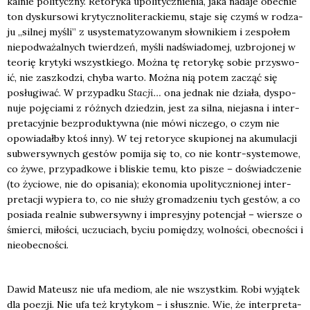
kal­nie poli­tycz­ny. Reto­ry­ka upo­li­tycz­nie­nia, jaka nada­je obec­nie
ton dys­kur­so­wi kry­tycz­no­li­te­rac­kie­mu, sta­je się czymś w rodza­
ju „sil­nej myśli” z usys­te­ma­ty­zo­wa­nym słow­ni­kiem i zespo­łem
nie­pod­wa­żal­nych twier­dzeń, myśli nad­świa­do­mej, uzbro­jo­nej w
teo­rię kry­ty­ki wszyst­kie­go. Moż­na tę reto­ry­kę sobie przy­swo­
ić, nie zaszko­dzi, chy­ba war­to. Moż­na nią potem zacząć się
posłu­gi­wać. W przy­pad­ku
Sta­cji…
ona jed­nak nie dzia­ła, dys­po­
nu­je poję­cia­mi z róż­nych dzie­dzin, jest za sil­na, nie­ja­sna i inter­
pre­ta­cyj­nie bez­pro­duk­tyw­na (nie mówi nicze­go, o czym nie
opo­wia­dał­by ktoś inny). W tej reto­ry­ce sku­pio­nej na aku­mu­la­cji
sub­wer­syw­nych gestów pomi­ja się to, co nie kontr-sys­te­mo­we,
co żywe, przy­pad­ko­we i bli­skie temu, kto pisze – doświad­cze­nie
(to życio­we, nie do opi­sa­nia); eko­no­mia upo­li­tycz­nio­nej inter­
pre­ta­cji wypie­ra to, co nie słu­ży gro­ma­dze­niu tych gestów, a co
posia­da real­nie sub­wer­syw­ny i impre­syj­ny poten­cjał – wier­sze o
śmier­ci, miło­ści, uczu­ciach, byciu pomię­dzy, wol­no­ści, obec­no­ści i
nie­obec­no­ści.
Dawid Mate­usz nie ufa mediom, ale nie wszyst­kim. Robi wyją­tek
dla poezji. Nie ufa też kry­ty­kom – i słusz­nie. Wie, że inter­pre­ta­