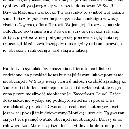
ty show odby­wa­ją­ce­go się w aresz­cie domo­wym. W
Sta­cji…
Dawi­da Mate­usza war­ko­cze Tymo­szen­ko to sym­bol wol­no­ści, a
sama Julia – fetysz rewo­lu­cji, księż­nicz­ka zamknię­ta w wie­ży
ciśnień (
Dogmat
), ofia­ra Histo­rii. Woj­na i jej akto­rzy są na tyle
odle­gli, że po trans­mi­sji z Kijo­wa prze­rwa­nej przez rekla­mę
doty­czą­cą wło­sów nie podej­mu­je się ponow­nie oglą­da­nia tej
trans­mi­sji. Media zwięk­sza­ją dystans mię­dzy tu i tam, praw­dą a
jej obra­zem, real­no­ścią a medial­ną symu­la­cją.
Na tle tych symu­la­krów zna­cze­nia nabie­ra to, co bli­skie i
codzien­ne, na przy­kład kon­takt z naj­bliż­szy­mi lub wspo­mi­na­nie
nie­obec­nych. W
Sta­cji wie­ży ciśnień
miłość i czu­łość sąsia­du­ją ze
śmier­cią i chło­dem, nadzie­ja kon­tak­tu i doty­ku jest sta­le zagro­
żo­na przez moż­li­wość nie­obec­no­ści (
Swe­ethe­art Come
). Każ­de
doświad­cze­nie wyda­je się pod­szy­te stra­chem i podat­ne na
symu­la­kral­ny prze­kład. Gwa­ran­cją real­no­ści i auten­tycz­no­ści
jest w tej poezji imię dziew­czy­ny (Moni­ka) i uczu­cie. Tą gwa­ran­
cją jest też pamięć o sta­le obec­nych nie­obec­nych, któ­rzy umie­
ra­li w wodzie. Mate­usz pisze dość czy­tel­nym kodem, nie prze­