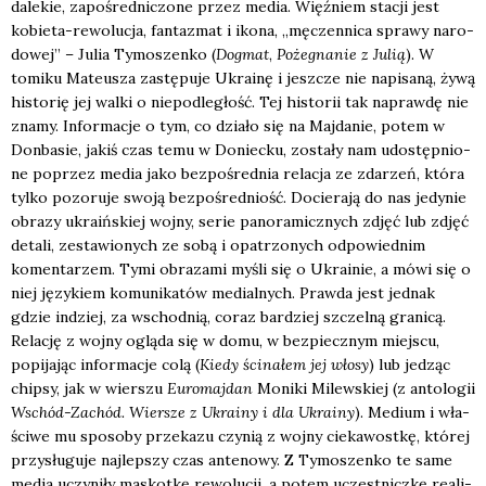
dale­kie, zapo­śred­ni­czo­ne przez media. Więź­niem sta­cji jest
kobie­ta-rewo­lu­cja, fan­ta­zmat i iko­na, „męczen­ni­ca spra­wy naro­
do­wej” – Julia Tymo­szen­ko (
Dogmat
,
Poże­gna­nie z Julią
). W
tomi­ku Mate­usza zastę­pu­je Ukra­inę i jesz­cze nie napi­sa­ną, żywą
histo­rię jej wal­ki o nie­pod­le­głość. Tej histo­rii tak napraw­dę nie
zna­my. Infor­ma­cje o tym, co dzia­ło się na Maj­da­nie, potem w
Don­ba­sie, jakiś czas temu w Doniec­ku, zosta­ły nam udo­stęp­nio­
ne poprzez media jako bez­po­śred­nia rela­cja ze zda­rzeń, któ­ra
tyl­ko pozo­ru­je swo­ją bez­po­śred­niość. Docie­ra­ją do nas jedy­nie
obra­zy ukra­iń­skiej woj­ny, serie pano­ra­micz­nych zdjęć lub zdjęć
deta­li, zesta­wio­nych ze sobą i opa­trzo­nych odpo­wied­nim
komen­ta­rzem. Tymi obra­za­mi myśli się o Ukra­inie, a mówi się o
niej języ­kiem komu­ni­ka­tów medial­nych. Praw­da jest jed­nak
gdzie indziej, za wschod­nią, coraz bar­dziej szczel­ną gra­ni­cą.
Rela­cję z woj­ny oglą­da się w domu, w bez­piecz­nym miej­scu,
popi­ja­jąc infor­ma­cje colą (
Kie­dy ści­na­łem jej wło­sy
) lub jedząc
chip­sy, jak w wier­szu
Euro­maj­dan
Moni­ki Milew­skiej (z anto­lo­gii
Wschód-Zachód. Wier­sze z Ukra­iny i dla Ukra­iny
). Medium i wła­
ści­we mu spo­so­by prze­ka­zu czy­nią z woj­ny cie­ka­wost­kę, któ­rej
przy­słu­gu­je naj­lep­szy czas ante­no­wy. Z Tymo­szen­ko te same
media uczy­ni­ły maskot­kę rewo­lu­cji, a potem uczest­nicz­kę reali­