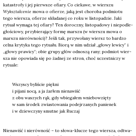
kata­stro­fy i jej pierw­sze ofia­ry. Co cie­ka­we, w wier­szu
Wykształ­ce­nie
mowa o ofie­rze, jaką jest cho­ro­ba pod­mio­tu
tego wier­sza, ofie­rze skła­da­nej co roku w listo­pa­dzie. Jaki
rytu­ał wyma­ga tej ofia­ry? Ten dorocz­ny, listo­pa­do­wy i nie­pod­le­
gło­ścio­wy, przy­bie­ra­ją­cy for­mę mar­szu (w wier­szu mowa o
mar­szu nie­rów­no­ści)? Jeśli tak, przy­wo­ła­ny wiersz to bar­dzo
cel­na kry­ty­ka tego rytu­ału. Bio­rą w nim udział „gło­wy lewi­cy” i
„gło­wy pra­wi­cy”; obie gru­py głów odno­szą rany; pod­miot wier­
sza nie opo­wia­da się po żad­nej ze stron, choć uczest­ni­czy w
rytu­ale:
Wszy­scy byli­ście pięk­ni
i pija­ni nocą, a ja żar­łem nie­na­wiść
z obu waszych rąk, gdy wbie­ga­łem wnie­bo­wzię­ty
w sam śro­dek zwia­sto­wa­nia podej­rza­nych panie­nek
i w dziew­czy­ny smut­ne jak Ruczaj
Nie­na­wiść i nie­rów­ność – to sło­wa-klu­cze tego wier­sza, odtwa­