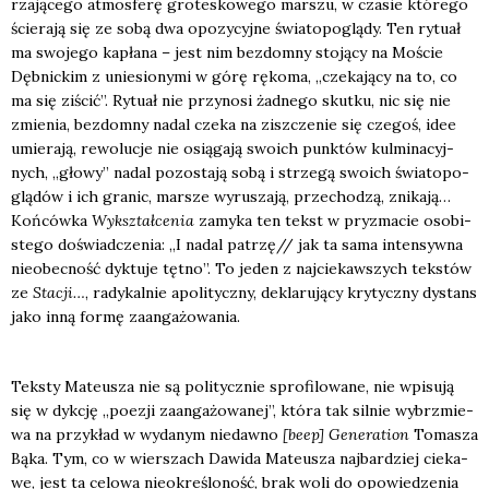
rza­ją­ce­go atmos­fe­rę gro­te­sko­we­go mar­szu, w cza­sie któ­re­go
ście­ra­ją się ze sobą dwa opo­zy­cyj­ne świa­to­po­glą­dy. Ten rytu­ał
ma swo­je­go kapła­na – jest nim bez­dom­ny sto­ją­cy na Moście
Dęb­nic­kim z unie­sio­ny­mi w górę ręko­ma, „cze­ka­ją­cy na to, co
ma się ziścić”. Rytu­ał nie przy­no­si żad­ne­go skut­ku, nic się nie
zmie­nia, bez­dom­ny nadal cze­ka na zisz­cze­nie się cze­goś, idee
umie­ra­ją, rewo­lu­cje nie osią­ga­ją swo­ich punk­tów kul­mi­na­cyj­
nych, „gło­wy” nadal pozo­sta­ją sobą i strze­gą swo­ich świa­to­po­
glą­dów i ich gra­nic, mar­sze wyru­sza­ją, prze­cho­dzą, zni­ka­ją…
Koń­ców­ka
Wykształ­ce­nia
zamy­ka ten tekst w pry­zma­cie oso­bi­
ste­go doświad­cze­nia: „I nadal patrzę// jak ta sama inten­syw­na
nie­obec­ność dyk­tu­je tęt­no”. To jeden z naj­cie­kaw­szych tek­stów
ze
Sta­cji…
, rady­kal­nie apo­li­tycz­ny, dekla­ru­ją­cy kry­tycz­ny dystans
jako inną for­mę zaan­ga­żo­wa­nia.
Tek­sty Mate­usza nie są poli­tycz­nie spro­fi­lo­wa­ne, nie wpi­su­ją
się w dyk­cję „poezji zaan­ga­żo­wa­nej”, któ­ra tak sil­nie wybrzmie­
wa na przy­kład w wyda­nym nie­daw­no
[beep] Gene­ra­tion
Toma­sza
Bąka. Tym, co w wier­szach Dawi­da Mate­usza naj­bar­dziej cie­ka­
we, jest ta celo­wa nie­okre­ślo­ność, brak woli do opo­wie­dze­nia