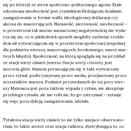
się po któ­rejś ze stron spo­łecz­no-poli­tycz­ne­go ago­nu. Sta­le
odczu­wa­na nie­obec­ność jest czyn­ni­kiem blo­ku­ją­cym dzia­ła­nie,
zaan­ga­żo­wa­nie w for­mie wal­ki, ide­olo­gicz­nej dekla­ra­cji czy
akce­su do masze­ru­ją­cych. Nie­na­wiść, nie­rów­ność, nie­obec­ność –
w prze­strze­ni tak moc­no nazna­czo­nej nega­tyw­no­ścią nie wyda­
rza się nic, co w jaki­kol­wiek spo­sób mogło­by zachwiać roz­kła­
dem sił wytwa­rza­ją­cym się w prze­strze­ni spo­łecz­nej (wspól­nej
dla pod­mio­tu wier­sza, masze­ru­ją­cych, bez­dom­ne­go, nawet mar­
twych łabę­dzi). Spo­łecz­ność, na któ­rą spo­glą­da się na przy­kład
ze sta­cji wie­ży ciśnień (wiersz
Sta­cja wie­ży ciśnień
), jest
morzem głów, tłu­mem poru­sza­ją­cym się w takt wytwa­rza­ny
przez rytu­ał, pod­trzy­my­wa­ny przez media, przej­mo­wa­ny przez
uczest­ni­ków mar­szu. Pod­miot przy­wo­ła­nych do tej pory wier­
szy Mate­usza jest poza tak­tem, wypa­da z ryt­mu, nie akcep­tu­je
prze­bie­gu rytu­ału, ale nie robi nic, by go zatrzy­mać – sytu­uje
się więc poza dyk­cją zaan­ga­żo­wa­nia, udzia­łu.
Tytu­ło­wa sta­cja wie­ży ciśnień to nie tyl­ko miej­sce-obser­wa­to­
rium, to tak­że areszt oraz sta­cja radio­wa, dys­try­bu­ują­ca to, co