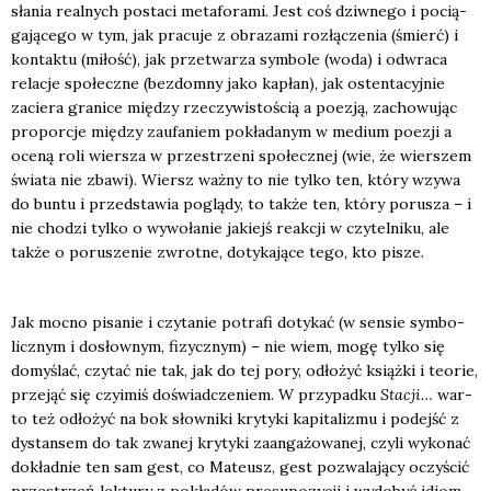
sła­nia real­nych posta­ci meta­fo­ra­mi. Jest coś dziw­ne­go i pocią­
ga­ją­ce­go w tym, jak pra­cu­je z obra­za­mi roz­łą­cze­nia (śmierć) i
kon­tak­tu (miłość), jak prze­twa­rza sym­bo­le (woda) i odwra­ca
rela­cje spo­łecz­ne (bez­dom­ny jako kapłan), jak osten­ta­cyj­nie
zacie­ra gra­ni­ce mię­dzy rze­czy­wi­sto­ścią a poezją, zacho­wu­jąc
pro­por­cje mię­dzy zaufa­niem pokła­da­nym w medium poezji a
oce­ną roli wier­sza w prze­strze­ni spo­łecz­nej (wie, że wier­szem
świa­ta nie zba­wi). Wiersz waż­ny to nie tyl­ko ten, któ­ry wzy­wa
do bun­tu i przed­sta­wia poglą­dy, to tak­że ten, któ­ry poru­sza – i
nie cho­dzi tyl­ko o wywo­ła­nie jakiejś reak­cji w czy­tel­ni­ku, ale
tak­że o poru­sze­nie zwrot­ne, doty­ka­ją­ce tego, kto pisze.
Jak moc­no pisa­nie i czy­ta­nie potra­fi doty­kać (w sen­sie sym­bo­
licz­nym i dosłow­nym, fizycz­nym) – nie wiem, mogę tyl­ko się
domy­ślać, czy­tać nie tak, jak do tej pory, odło­żyć książ­ki i teo­rie,
prze­jąć się czy­imiś doświad­cze­niem. W przy­pad­ku
Sta­cji…
war­
to też odło­żyć na bok słow­ni­ki kry­ty­ki kapi­ta­li­zmu i podejść z
dystan­sem do tak zwa­nej kry­ty­ki zaan­ga­żo­wa­nej, czy­li wyko­nać
dokład­nie ten sam gest, co Mate­usz, gest pozwa­la­ją­cy oczy­ścić
prze­strzeń lek­tu­ry z pokła­dów pre­su­po­zy­cji i wydo­być idiom