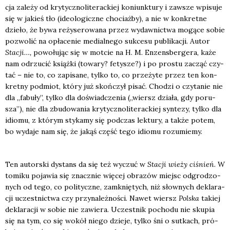
cja zale­ży od kry­tycz­no­li­te­rac­kiej koniunk­tu­ry i zawsze wpi­su­je
się w jakieś tło (ide­olo­gicz­ne cho­ciaż­by), a nie w kon­kret­ne
dzie­ło, że bywa reży­se­ro­wa­na przez wydaw­nic­twa mogą­ce sobie
pozwo­lić na opła­ce­nie medial­ne­go suk­ce­su publi­ka­cji. Autor
Sta­cji…,
powo­łu­jąc się w mot­cie na H. M. Enzens­ber­ge­ra, każe
nam odrzu­cić książ­ki (towa­ry? fety­sze?) i po pro­stu zacząć czy­
tać – nie to, co zapi­sa­ne, tyl­ko to, co prze­ży­te przez ten kon­
kret­ny pod­miot, któ­ry już skoń­czył pisać. Cho­dzi o czy­ta­nie nie
dla „fabu­ły”, tyl­ko dla doświad­cze­nia („wiersz dzia­ła, gdy poru­
sza”), nie dla zbu­do­wa­nia kry­tycz­no­li­te­rac­kiej syn­te­zy, tyl­ko dla
idio­mu, z któ­rym sty­ka­my się pod­czas lek­tu­ry, a tak­że potem,
bo wyda­je nam się, że jakąś część tego idio­mu rozu­mie­my.
Ten autor­ski dystans da się też wyczuć w
Sta­cji wie­ży ciśnień
. W
tomi­ku poja­wia się znacz­nie wię­cej obra­zów miejsc odgro­dzo­
nych od tego, co poli­tycz­ne, zamknię­tych, niż słow­nych dekla­ra­
cji uczest­nic­twa czy przy­na­leż­no­ści. Nawet wiersz
Pol­ska
takiej
dekla­ra­cji w sobie nie zawie­ra. Uczest­nik pocho­du nie sku­pia
się na tym, co się wokół nie­go dzie­je, tyl­ko śni o sut­kach, pró­