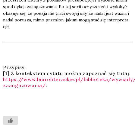
spod dyk­cji zaan­ga­żo­wa­nia. Po tej serii oczysz­czeń i wydo­być
oka­zu­je się, że poezja nie tra­ci swo­jej siły, że nadal jest waż­na i
nadal poru­sza, mimo prze­słon, jaki­mi mogą stać się inter­pre­ta­
cje.
Przy­pi­sy:
[1] Z kon­tek­stem cyta­tu moż­na zapo­znać się tutaj:
https://www.biuroliterackie.pl/biblioteka/wywiady
zaangazowania/
.