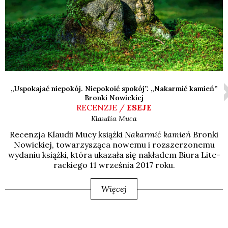
„Uspokajać niepokój. Niepokoić spokój”. „Nakarmić kamień”
Bronki Nowickiej
RECENZJE /
ESEJE
Klaudia
Muca
Recen­zja Klau­dii Mucy książ­ki
Nakar­mić kamień
Bron­ki
Nowic­kiej, towa­rzy­szą­ca nowe­mu i roz­sze­rzo­ne­mu
wyda­niu książ­ki, któ­ra uka­za­ła się nakła­dem Biu­ra Lite­
rac­kie­go 11 wrze­śnia 2017 roku.
Więcej