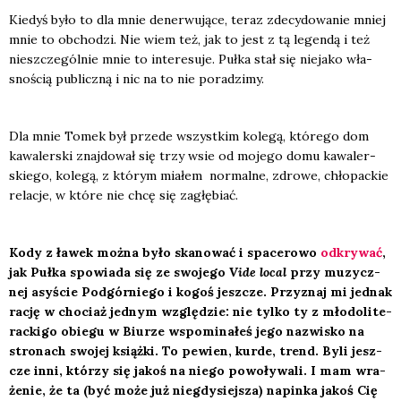
Kie­dyś było to dla mnie dener­wu­ją­ce, teraz zde­cy­do­wa­nie mniej
mnie to obcho­dzi. Nie wiem też, jak to jest z tą legen­dą i też
nie­szcze­gól­nie mnie to inte­re­su­je. Puł­ka stał się nie­ja­ko wła­
sno­ścią publicz­ną i nic na to nie pora­dzi­my.
Dla mnie Tomek był przede wszyst­kim kole­gą, któ­re­go dom
kawa­ler­ski znaj­do­wał się trzy wsie od moje­go domu kawa­ler­
skie­go, kole­gą, z któ­rym mia­łem nor­mal­ne, zdro­we, chło­pac­kie
rela­cje, w któ­re nie chcę się zagłę­biać.
Kody z ławek moż­na było ska­no­wać i spa­ce­ro­wo
odkry­wać
,
jak Puł­ka spo­wia­da się ze swo­je­go
Vide local
przy muzycz­
nej asy­ście Pod­gór­nie­go i kogoś jesz­cze. Przy­znaj mi jed­nak
rację w cho­ciaż jed­nym wzglę­dzie: nie tyl­ko ty z mło­do­li­te­
rac­ki­go obie­gu w Biu­rze wspo­mi­na­łeś jego nazwi­sko na
stro­nach swo­jej książ­ki. To pewien, kur­de, trend. Byli jesz­
cze inni, któ­rzy się jakoś na nie­go powo­ły­wa­li. I mam wra­
że­nie, że ta (być może już nie­gdy­siej­sza) napin­ka jakoś Cię