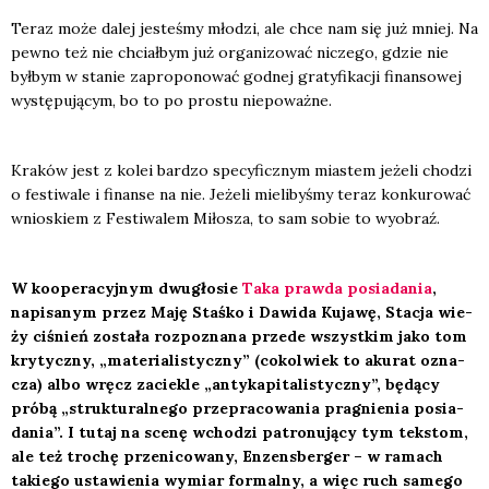
Teraz może dalej jeste­śmy mło­dzi, ale chce nam się już mniej. Na
pew­no też nie chciał­bym już orga­ni­zo­wać nicze­go, gdzie nie
był­bym w sta­nie zapro­po­no­wać god­nej gra­ty­fi­ka­cji finan­so­wej
wystę­pu­ją­cym, bo to po pro­stu nie­po­waż­ne.
Kra­ków jest z kolei bar­dzo spe­cy­ficz­nym mia­stem jeże­li cho­dzi
o festi­wa­le i finan­se na nie. Jeże­li mie­li­by­śmy teraz kon­ku­ro­wać
wnio­skiem z Festi­wa­lem Miło­sza, to sam sobie to wyobraź.
W koope­ra­cyj­nym dwu­gło­sie
Taka praw­da posia­da­nia
,
napi­sa­nym przez Maję Staś­ko i Dawi­da Kuja­wę, Sta­cja wie­
ży ciśnień zosta­ła roz­po­zna­na przede wszyst­kim jako tom
kry­tycz­ny, „mate­ria­li­stycz­ny” (cokol­wiek to aku­rat ozna­
cza) albo wręcz zacie­kle „anty­ka­pi­ta­li­stycz­ny”, będą­cy
pró­bą „struk­tu­ral­ne­go prze­pra­co­wa­nia pra­gnie­nia posia­
da­nia”. I tutaj na sce­nę wcho­dzi patro­nu­ją­cy tym tek­stom,
ale też tro­chę prze­ni­co­wa­ny, Enzens­ber­ger – w ramach
takie­go usta­wie­nia wymiar for­mal­ny, a więc ruch same­go