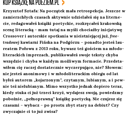
KUP KSIĄŻKĘ NA POEZJEM.PL
Krzysz­tof Szta­fa: Na począ­tek mała retro­spek­cja. Jesz­cze w
zamierz­chłych cza­sach aktyw­nie udzie­la­łeś się na liter­ne­
cie, reda­go­wa­łeś książ­ki poetyc­kie, roz­krę­ca­łeś kra­kow­ską
sce­nę lite­rac­ką – mam tutaj na myśli cho­ciaż­by ini­cja­ty­wę
Cros­so­ver i autor­skie spo­tka­nia w nie­ist­nie­ją­cej już,
free-
tra­do­wej
kawiar­ni Fiń­ska na Pod­gó­rzu – ponad­to jesteś lau­
re­atem Poło­wu z 2013 roku, bywasz też gościem na mło­do­
li­te­rac­kich impre­zach, publi­ko­wa­łeś swo­je tek­sty chy­ba
wszę­dzie i chy­ba w każ­dym moż­li­wym for­ma­cie. Przed­sta­
wi­łem cię raczej dosta­tecz­nie wyczer­pu­ją­co, nie? Sło­wem:
nie jesteś ano­ni­mo­wy i w mło­do­li­te­rac­kim obie­gu od lat
byłeś auto­rem „koja­rzo­nym”, czy­ta­nym, lubia­nym, a i pew­
nie też nie­lu­bia­nym. Mimo wszyst­ko jed­nak dopie­ro teraz,
kie­dy stu­ka ci już trze­ci krzyż, wyda­jesz swo­ją, powiedz­my
poboż­nie, „peł­no­praw­ną” książ­kę poetyc­ką. Nie czu­jesz się
cza­sa­mi – wybacz – po pro­stu zbyt sta­ry na debiut? Czy
zwy­czaj­nie ci to już zwi­sa?