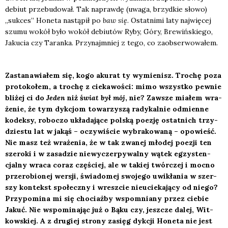
debiut prze­bu­do­wał. Tak napraw­dę (uwa­ga, brzyd­kie sło­wo)
„suk­ces” Hone­ta nastą­pił po
baw się
. Ostat­ni­mi laty naj­wię­cej
szu­mu wokół było wokół debiu­tów Ryby, Góry, Bre­wiń­skie­go,
Jaku­cia czy Taran­ka. Przy­naj­mniej z tego, co zaob­ser­wo­wa­łem.
Zasta­na­wia­łem się, kogo aku­rat ty wymie­nisz. Tro­chę poza
pro­to­ko­łem, a tro­chę z cie­ka­wo­ści: mimo wszyst­ko pew­nie
bli­żej ci do
Jeden
niż ś
wiat był mój
, nie? Zawsze mia­łem wra­
że­nie, że tym dyk­cjom towa­rzy­szą rady­kal­nie odmien­ne
kodek­sy, robo­czo ukła­da­ją­ce pol­ską poezję ostat­nich trzy­
dzie­stu lat w jakąś – oczy­wi­ście wybra­ko­wa­ną – opo­wieść.
Nie masz też wra­że­nia, że w tak zwa­nej mło­dej poezji ten
sze­ro­ki i w zasa­dzie nie­wy­czer­py­wal­ny wątek egzy­sten­
cjal­ny wra­ca coraz czę­ściej, ale w takiej twór­czej i moc­no
prze­ro­bio­nej wer­sji, świa­do­mej swo­je­go uwi­kła­nia w szer­
szy kon­tekst spo­łecz­ny i wresz­cie nie­ucie­ka­ją­cy od nie­go?
Przy­po­mi­na mi się cho­ciaż­by wspo­mnia­ny przez cie­bie
Jakuć. Nie wspo­mi­na­jąc już o Bąku czy, jesz­cze dalej, Wit­
kow­skiej. A z dru­giej stro­ny zasięg dyk­cji Hone­ta nie jest