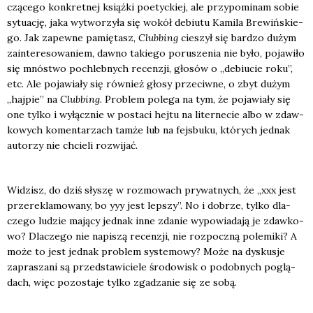
czą­ce­go kon­kret­nej książ­ki poetyc­kiej, ale przy­po­mi­nam sobie
sytu­ację, jaka wytwo­rzy­ła się wokół debiu­tu Kami­la Bre­wiń­skie­
go. Jak zapew­ne pamię­tasz,
Club­bing
cie­szył się bar­dzo dużym
zain­te­re­so­wa­niem, daw­no takie­go poru­sze­nia nie było, poja­wi­ło
się mnó­stwo pochleb­nych recen­zji, gło­sów o „debiu­cie roku”,
etc. Ale poja­wia­ły się rów­nież gło­sy prze­ciw­ne, o zbyt dużym
„haj­pie” na
Club­bing.
Pro­blem pole­ga na tym, że poja­wia­ły się
one tyl­ko i wyłącz­nie w posta­ci hej­tu na liter­ne­cie albo w zdaw­
ko­wych komen­ta­rzach tam­że lub na fejs­bu­ku, któ­rych jed­nak
auto­rzy nie chcie­li roz­wi­jać.
Widzisz, do dziś sły­szę w roz­mo­wach pry­wat­nych, że „xxx jest
prze­re­kla­mo­wa­ny, bo yyy jest lep­szy”. No i dobrze, tyl­ko dla­
cze­go ludzie mają­cy jed­nak inne zda­nie wypo­wia­da­ją je zdaw­ko­
wo? Dla­cze­go nie napi­szą recen­zji, nie roz­pocz­ną pole­mi­ki? A
może to jest jed­nak pro­blem sys­te­mo­wy? Może na dys­ku­sje
zapra­sza­ni są przed­sta­wi­cie­le śro­do­wisk o podob­nych poglą­
dach, więc pozo­sta­je tyl­ko zga­dza­nie się ze sobą.