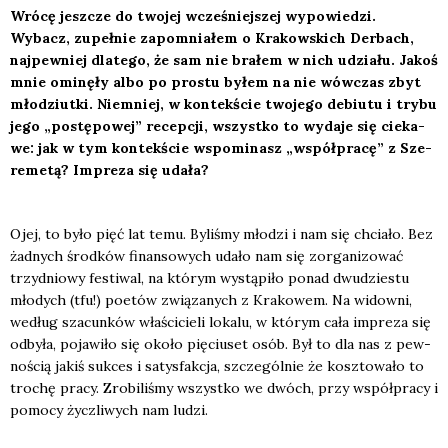
Wró­cę jesz­cze do two­jej wcze­śniej­szej wypo­wie­dzi.
Wybacz, zupeł­nie zapo­mnia­łem o Kra­kow­skich Der­bach,
naj­pew­niej dla­te­go, że sam nie bra­łem w nich udzia­łu. Jakoś
mnie omi­nę­ły albo po pro­stu byłem na nie wów­czas zbyt
mło­dziut­ki. Nie­mniej, w kon­tek­ście two­je­go debiu­tu i try­bu
jego „postę­po­wej” recep­cji, wszyst­ko to wyda­je się cie­ka­
we: jak w tym kon­tek­ście wspo­mi­nasz „współ­pra­cę” z Sze­
re­me­tą? Impre­za się uda­ła?
Ojej, to było pięć lat temu. Byli­śmy mło­dzi i nam się chcia­ło. Bez
żad­nych środ­ków finan­so­wych uda­ło nam się zor­ga­ni­zo­wać
trzy­dnio­wy festi­wal, na któ­rym wystą­pi­ło ponad dwu­dzie­stu
mło­dych (tfu!) poetów zwią­za­nych z Kra­ko­wem. Na widow­ni,
według sza­cun­ków wła­ści­cie­li loka­lu, w któ­rym cała impre­za się
odby­ła, poja­wi­ło się oko­ło pię­ciu­set osób. Był to dla nas z pew­
no­ścią jakiś suk­ces i satys­fak­cja, szcze­gól­nie że kosz­to­wa­ło to
tro­chę pra­cy. Zro­bi­li­śmy wszyst­ko we dwóch, przy współ­pra­cy i
pomo­cy życz­li­wych nam ludzi.