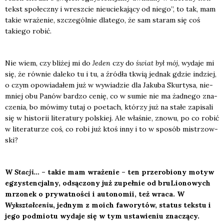
tekst spo­łecz­ny i wresz­cie nie­ucie­ka­ją­cy od nie­go”, to tak, mam
takie wra­że­nie, szcze­gól­nie dla­te­go, że sam sta­ram się coś
takie­go robić.
Nie wiem, czy bli­żej mi do
Jeden
czy do
świat był mój
, wyda­je mi
się, że rów­nie dale­ko tu i tu, a źró­dła tkwią jed­nak gdzie indziej,
o czym opo­wia­da­łem już w wywia­dzie dla Jaku­ba Skur­ty­sa, nie­
mniej obu Panów bar­dzo cenię, co w sumie nie ma żad­ne­go zna­
cze­nia, bo mówi­my tutaj o poetach, któ­rzy już na sta­łe zapi­sa­li
się w histo­rii lite­ra­tu­ry pol­skiej. Ale wła­śnie, zno­wu, po co robić
w lite­ra­tu­rze coś, co robi już ktoś inny i to w spo­sób mistrzow­
ski?
W
Sta­cji…
– takie mam wra­że­nie – ten prze­ro­bio­ny motyw
egzy­sten­cjal­ny, odsą­czo­ny już zupeł­nie od bru­Lio­no­wych
mrzo­nek o pry­wat­no­ści i auto­no­mii, też wra­ca. W
Wykształ­ce­niu
, jed­nym z moich fawo­ry­tów, sta­tus tek­stu i
jego pod­mio­tu wyda­je się w tym usta­wie­niu zna­czą­cy.