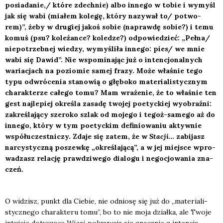
posiadanie,/ któ­re zdech­nie) albo inne­go w tobie i wymyśl
jak się wabi (mia­łem kole­gę, któ­ry nazy­wał to/ potwo­
rem)”, żeby w dru­giej jakoś sobie (napraw­dę sobie?) i temu
komuś (psu? kole­żan­ce? kole­dze?) odpo­wie­dzieć: „Pełna/
nie­po­trzeb­nej wie­dzy, wymy­śli­ła inne­go: pies/ we mnie
wabi się Dawid”. Nie wspo­mi­na­jąc już o inten­cjo­nal­nych
waria­cjach na pozio­mie samej fra­zy. Może wła­śnie tego
typu odwró­ce­nia sta­no­wią o głę­bo­ko mate­ria­li­stycz­nym
cha­rak­te­rze całe­go tomu? Mam wra­że­nie, że to wła­śnie ten
gest naj­le­piej okre­śla zasa­dę two­jej poetyc­kiej wyobraź­ni:
zakre­śla­ją­cy sze­ro­ko szlak od moje­go i tegoż-same­go aż do
inne­go, któ­ry w tym poetyc­kim defi­nio­wa­niu aktyw­nie
współ­uczest­ni­czy. Zda­je się zatem, że w
Sta­cji…
zabi­jasz
nar­cy­stycz­ną poszew­kę „okre­śla­ją­cą”, a w jej miej­sce wpro­
wa­dzasz rela­cję praw­dzi­we­go dia­lo­gu i nego­cjo­wa­nia zna­
czeń.
O widzisz, punkt dla Cie­bie, nie odnio­sę się już do „mate­ria­li­
stycz­ne­go cha­rak­te­ru tomu”, bo to nie moja dział­ka, ale Two­je
intu­icje doty­czą­ce
Wię­zi
pokry­wa­ją się znacz­nie z inten­cją