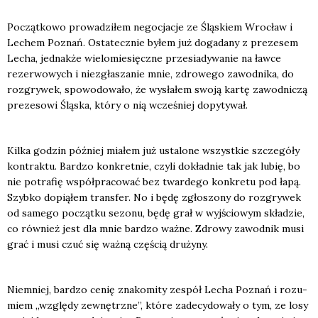
Począt­ko­wo pro­wa­dzi­łem nego­cja­cje ze Ślą­skiem Wro­cław i
Lechem Poznań. Osta­tecz­nie byłem już doga­da­ny z pre­ze­sem
Lecha, jed­nak­że wie­lo­mie­sięcz­ne prze­sia­dy­wa­nie na ław­ce
rezer­wo­wych i nie­zgła­sza­nie mnie, zdro­we­go zawod­ni­ka, do
roz­gry­wek, spo­wo­do­wa­ło, że wysła­łem swo­ją kar­tę zawod­ni­czą
pre­ze­so­wi Ślą­ska, któ­ry o nią wcze­śniej dopy­ty­wał.
Kil­ka godzin póź­niej mia­łem już usta­lo­ne wszyst­kie szcze­gó­ły
kon­trak­tu. Bar­dzo kon­kret­nie, czy­li dokład­nie tak jak lubię, bo
nie potra­fię współ­pra­co­wać bez twar­de­go kon­kre­tu pod łapą.
Szyb­ko dopią­łem trans­fer. No i będę zgło­szo­ny do roz­gry­wek
od same­go począt­ku sezo­nu, będę grał w wyj­ścio­wym skła­dzie,
co rów­nież jest dla mnie bar­dzo waż­ne. Zdro­wy zawod­nik musi
grać i musi czuć się waż­ną czę­ścią dru­ży­ny.
Nie­mniej, bar­dzo cenię zna­ko­mi­ty zespół Lecha Poznań i rozu­
miem „wzglę­dy zewnętrz­ne”, któ­re zade­cy­do­wa­ły o tym, ze losy