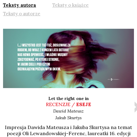
Teksty autora
Teksty o książce
Teksty o autorze
Let the right one in
RECENZJE /
ESEJE
Dawid
Mateusz
Jakub
Skurtys
Impre­sja Dawi­da Mate­usza i Jaku­ba Skur­ty­sa na temat
poezji Oli Lewan­dow­skiej-Ferenc, lau­re­at­ki 16. edy­cji