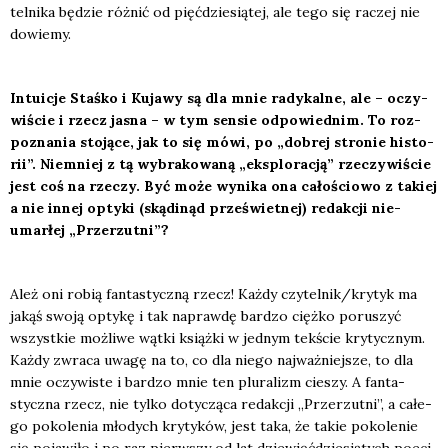
tel­ni­ka będzie róż­nić od pięć­dzie­sią­tej, ale tego się raczej nie
dowie­my.
Intu­icje Staś­ko i Kuja­wy są dla mnie rady­kal­ne, ale – oczy­
wi­ście i rzecz jasna – w tym sen­sie odpo­wied­nim. To roz­
po­zna­nia sto­ją­ce, jak to się mówi, po „dobrej stro­nie histo­
rii”. Nie­mniej z tą wybra­ko­wa­ną „eks­plo­ra­cją” rze­czy­wi­ście
jest coś na rze­czy. Być może wyni­ka ona cało­ścio­wo z takiej
a nie innej opty­ki (skąd­inąd prze­świet­nej) redak­cji nie­
umar­łej „Prze­rzut­ni”?
Ależ oni robią fan­ta­stycz­ną rzecz! Każ­dy czytelnik/krytyk ma
jakąś swo­ją opty­kę i tak napraw­dę bar­dzo cięż­ko poru­szyć
wszyst­kie moż­li­we wąt­ki książ­ki w jed­nym tek­ście kry­tycz­nym.
Każ­dy zwra­ca uwa­gę na to, co dla nie­go naj­waż­niej­sze, to dla
mnie oczy­wi­ste i bar­dzo mnie ten plu­ra­lizm cie­szy. A fan­ta­
stycz­na rzecz, nie tyl­ko doty­czą­ca redak­cji „Prze­rzut­ni”, a całe­
go poko­le­nia mło­dych kry­ty­ków, jest taka, że takie poko­le­nie
się poja­wi­ło i po raz pierw­szy od lat dzie­więć­dzie­sią­tych poeci