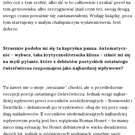
żeby coś z tym zro­bić, albo iść w to cał­ko­wi­cie i szu­kać pereł na
tym gru­zo­wi­sku, albo zre­zy­gno­wać (nad czym też, swo­ją dro­gą,
swe­go cza­su poważ­nie się zasta­na­wia­łem). Wyda­ję książ­kę, poza
tym star­tu­je­my z małym cha­łup­ni­czym wydaw­nic­twem. Jest
dobrze.
Strasz­nie podo­ba mi się ta kapry­śna pan­na. Auto­ma­tycz­
nie – wybacz, taka kry­tycz­no­li­te­rac­ka kli­sza – ciśnie mi się
na myśl pyta­nie, któ­re z debiu­tów poetyc­kich ostat­nie­go
ćwierć­wie­cza roz­po­zna­jesz jako naj­bar­dziej wpły­wo­we?
Tu nawet nie o moje „uwa­ża­nie” cho­dzi, ale o prze­śle­dze­nie
recep­cji poezji ostat­nie­go ćwierć­wie­cza. Jed­nak wciąż naj­bar­
dziej wpły­wo­wi poeci rocz­ni­ków sześć­dzie­sią­tych – Sosnow­ski i
Świe­tlic­ki – debiu­to­wa­li po trzy­dzie­st­ce, obaj do tej pory znaj­
du­ją naśla­dow­ców. Z rocz­ni­ków sie­dem­dzie­sią­tych naj­bar­dziej
wpły­wo­wym poetą jest bez wąt­pie­nia Roman Honet – tu mamy
nie­co inną sytu­ację, bo Honet debiu­to­wał w wie­ku dwu­dzie­stu
dwóch lat, jed­nak w póź­niej­szych wyda­niach zupeł­nie swój