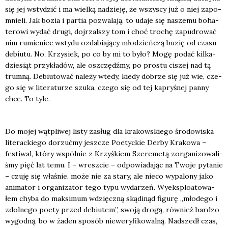
się jej wsty­dzić i ma wiel­ką nadzie­ję, że wszy­scy już o niej zapo­
mnie­li. Jak bozia i par­tia pozwa­la­ją, to uda­je się nasze­mu boha­
te­ro­wi wydać dru­gi, doj­rzal­szy tom i choć tro­chę zapu­dro­wać
nim rumie­niec wsty­du ozda­bia­ją­cy mło­dzień­czą buzię od cza­su
debiu­tu. No, Krzy­siek, po co by mi to było? Mogę podać kil­ka­
dzie­siąt przy­kła­dów, ale oszczędź­my, po pro­stu ciszej nad tą
trum­ną. Debiu­to­wać nale­ży wte­dy, kie­dy dobrze się już wie, cze­
go się w lite­ra­tu­rze szu­ka, cze­go się od tej kapry­śnej pan­ny
chce. To tyle.
Do mojej wąt­pli­wej listy zasług dla kra­kow­skie­go śro­do­wi­ska
lite­rac­kie­go dorzuć­my jesz­cze Poetyc­kie Der­by Kra­ko­wa –
festi­wal, któ­ry wspól­nie z Krzyś­kiem Sze­re­me­tą zor­ga­ni­zo­wa­li­
śmy pięć lat temu. I – wresz­cie – odpo­wia­da­jąc na Two­je pyta­nie
– czu­ję się wła­śnie, może nie za sta­ry, ale nie­co wypa­lo­ny jako
ani­ma­tor i orga­ni­za­tor tego typu wyda­rzeń. Wyeks­plo­ato­wa­
łem chy­ba do mak­si­mum wdzięcz­ną skąd­inąd figu­rę „mło­de­go i
zdol­ne­go poety przed debiu­tem”, swo­ją dro­gą, rów­nież bar­dzo
wygod­ną, bo w żaden spo­sób nie­we­ry­fi­ko­wal­ną. Nad­szedł czas,