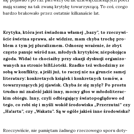
mają szan­sę na tak zwa­ną kry­ty­kę towa­rzy­szą­cą. To coś, cze­go
bar­dzo bra­ko­wa­ło przez ostat­nie kil­ka­na­ście lat.
Kry­ty­ka, któ­ra jest świa­do­ma wła­snej „bazy”, to rze­czy­wi­
ście świet­na spra­wa, ale widzisz, mam chy­ba tro­chę pro­
blem z tym jej plu­ra­li­zmem. Odno­szę wra­że­nie, że zbyt
czę­sto panu­je wśród nas, mło­dych kry­ty­ków, nie­po­ko­ją­ca
zgo­da. Widać to cho­ciaż­by przy oka­zji dys­ku­sji orga­ni­zo­
wa­nych na stro­nie biBLio­te­ki. Rzad­ko też wcho­dzi­my ze
sobą w kon­flik­ty, a jeśli już, to raczej nie na grun­cie samej
lite­ra­tu­ry: kon­kret­nych ksią­żek i kon­kret­nych tomów, a
towa­rzy­szą­cych jej zja­wisk. Chy­ba że się mylę? Po pro­stu
trud­no mi zna­leźć jakiś inny, moc­ny głos w mło­do­li­te­rac­
kim obie­gu. Inny, czy­li odbie­ga­ją­cy świa­to­po­glą­do­wo od
tego, co robi się i myśli wokół śro­do­wi­ska „Prze­rzut­ni” czy
„Ha!artu”, czy „Waka­tu”. Są w ogó­le jakieś inne śro­do­wi­ska?
Rze­czy­wi­ście, nie pamię­tam żad­ne­go rze­czo­we­go spo­ru doty­