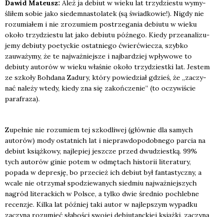
Dawid Mate­usz:
Ależ ja debiut w wie­ku lat trzy­dzie­stu wymy­
śli­łem sobie jako sie­dem­na­sto­la­tek (są świad­ko­wie!). Nigdy nie
rozu­mia­łem i nie zro­zu­miem postrze­ga­nia debiu­tu w wie­ku
oko­ło trzy­dzie­stu lat jako debiu­tu póź­ne­go. Kie­dy prze­ana­li­zu­
je­my debiu­ty poetyc­kie ostat­nie­go ćwierć­wie­cza, szyb­ko
zauwa­ży­my, że te naj­waż­niej­sze i naj­bar­dziej wpły­wo­we to
debiu­ty auto­rów w wie­ku wła­śnie oko­ło trzy­dziest­ki lat. Jestem
ze szko­ły Boh­da­na Zadu­ry, któ­ry powie­dział gdzieś, że „zaczy­
nać nale­ży wte­dy, kie­dy zna się zakoń­cze­nie” (to oczy­wi­ście
para­fra­za).
Zupeł­nie nie rozu­miem tej szko­dli­wej (głów­nie dla samych
auto­rów) mody ostat­nich lat i nie­praw­do­po­dob­ne­go par­cia na
debiut książ­ko­wy, naj­le­piej jesz­cze przed dwu­dziest­ką. 99%
tych auto­rów ginie potem w odmę­tach histo­rii lite­ra­tu­ry,
popa­da w depre­sję, bo prze­cież ich debiut był fan­ta­stycz­ny, a
wca­le nie otrzy­mał spo­dzie­wa­nych sied­miu naj­waż­niej­szych
nagród lite­rac­kich w Pol­sce, a tyl­ko dwie śred­nio pochleb­ne
recen­zje. Kil­ka lat póź­niej taki autor w naj­lep­szym wypad­ku
zaczy­na rozu­mieć sła­bo­ści swo­jej debiu­tanc­kiej książ­ki, zaczy­na