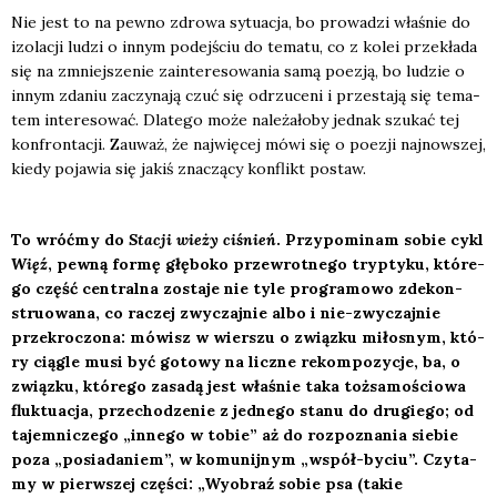
Nie jest to na pew­no zdro­wa sytu­acja, bo pro­wa­dzi wła­śnie do
izo­la­cji ludzi o innym podej­ściu do tema­tu, co z kolei prze­kła­da
się na zmniej­sze­nie zain­te­re­so­wa­nia samą poezją, bo ludzie o
innym zda­niu zaczy­na­ją czuć się odrzu­ce­ni i prze­sta­ją się tema­
tem inte­re­so­wać. Dla­te­go może nale­ża­ło­by jed­nak szu­kać tej
kon­fron­ta­cji. Zauważ, że naj­wię­cej mówi się o poezji naj­now­szej,
kie­dy poja­wia się jakiś zna­czą­cy kon­flikt postaw.
To wróć­my do
Sta­cji wie­ży ciśnień
. Przy­po­mi­nam sobie cykl
Więź
, pew­ną for­mę głę­bo­ko prze­wrot­ne­go tryp­ty­ku, któ­re­
go część cen­tral­na zosta­je nie tyle pro­gra­mo­wo zde­kon­
stru­owa­na, co raczej zwy­czaj­nie albo i nie-zwy­czaj­nie
prze­kro­czo­na: mówisz w wier­szu o związ­ku miło­snym, któ­
ry cią­gle musi być goto­wy na licz­ne rekom­po­zy­cje, ba, o
związ­ku, któ­re­go zasa­dą jest wła­śnie taka toż­sa­mo­ścio­wa
fluk­tu­acja, prze­cho­dze­nie z jed­ne­go sta­nu do dru­gie­go; od
tajem­ni­cze­go „inne­go w tobie” aż do roz­po­zna­nia sie­bie
poza „posia­da­niem”, w komu­nij­nym „współ-byciu”. Czy­ta­
my w pierw­szej czę­ści: „Wyobraź sobie psa (takie