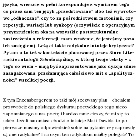
języ­ka, wresz­cie w peł­ni kore­spon­du­je z wymia­rem tego,
co przez sam ten język „przed­sta­wia­ne” albo też wywro­to­
wo „odha­cza­ne”, czy to za pośred­nic­twem meto­ni­mii, czy
repe­ty­cji, waria­cji lub syn­ko­py (oczy­wi­ście z ope­ra­cyj­nym
przy­mru­że­niem oka na wszyst­kie post­struk­tu­ral­ne
zastrze­że­nia o refe­ren­cji: mam wra­że­nie, że jeste­śmy poza
ich zasię­giem). Leżą ci takie rady­kal­ne intu­icje kry­tycz­ne?
Pytam o to też w kon­tek­ście pla­no­wa­nej przez Biu­ro Lite­
rac­kie anto­lo­gii
Zebra­ło się śli­ny
, w któ­rej two­je tek­sty – z
tego co wiem – mają być zapre­zen­to­wa­ne jako dyk­cja sil­nie
zaan­ga­żo­wa­na, prze­ła­mu­ją­ca cało­ścio­wo mit o „apo­li­tycz­
no­ści” wszel­kiej poezji.
Z tym Enzens­ber­ge­rem to taki mój szczwa­ny plan – chcia­łem
przy­wró­cić do pol­skie­go dys­kur­su poetyc­kie­go tego nie­co
zapo­mnia­ne­go u nas poetę i bar­dzo mnie cie­szy, że mi się to
uda­ło. Jeże­li nato­miast cho­dzi o intu­icje Mai i Dawi­da, to po
pierw­sze musi­my odpo­wie­dzieć sobie na pyta­nie, czy napraw­dę
są one rady­kal­ne? I na czym ten rady­ka­lizm miał­by pole­gać? To