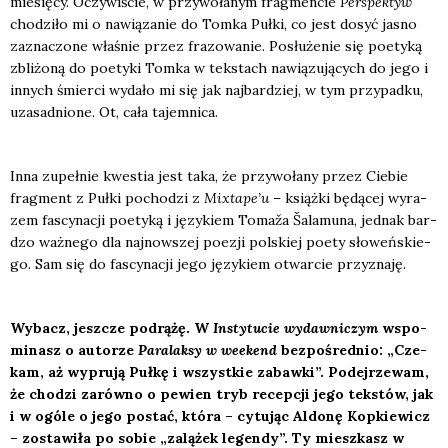
mie­się­cy. Oczy­wi­ście, w przy­wo­ła­nym frag­men­cie
Per­spek­tyw
cho­dzi­ło mi o nawią­za­nie do Tom­ka Puł­ki, co jest dosyć jasno
zazna­czo­ne wła­śnie przez fra­zo­wa­nie. Posłu­że­nie się poety­ką
zbli­żo­ną do poety­ki Tom­ka w tek­stach nawią­zu­ją­cych do jego i
innych śmier­ci wyda­ło mi się jak naj­bar­dziej, w tym przy­pad­ku,
uza­sad­nio­ne. Ot, cała tajem­ni­ca.
Inna zupeł­nie kwe­stia jest taka, że przy­wo­ła­ny przez Cie­bie
frag­ment z Puł­ki pocho­dzi z
Mixtape’u
– książ­ki będą­cej wyra­
zem fascy­na­cji poety­ką i języ­kiem Toma­ža Šala­mu­na, jed­nak bar­
dzo waż­ne­go dla naj­now­szej poezji pol­skiej poety sło­weń­skie­
go. Sam się do fascy­na­cji jego języ­kiem otwar­cie przy­zna­ję.
Wybacz, jesz­cze pod­rą­żę. W
Insty­tu­cie wydaw­ni­czym
wspo­
mi­nasz o auto­rze
Para­lak­sy w week­end
bez­po­śred­nio: „Cze­
kam, aż wypru­ją Puł­kę i wszyst­kie zabaw­ki”. Podej­rze­wam,
że cho­dzi zarów­no o pewien tryb recep­cji jego tek­stów, jak
i w ogó­le o jego postać, któ­ra – cytu­jąc Aldo­nę Kop­kie­wicz
– zosta­wi­ła po sobie „zalą­żek legen­dy”. Ty miesz­kasz w