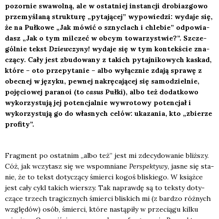
pozor­nie swa­wol­ną, ale w ostat­niej instan­cji dro­bia­zgo­wo
prze­my­śla­ną struk­tu­rę „pyta­ją­cej” wypo­wie­dzi: wyda­je się,
że na Puł­ko­we „Jak mówić o sznyc­lach i chle­bie” odpo­wia­
dasz „Jak o tym mil­czeć w obcym towa­rzy­stwie?”. Szcze­
gól­nie tekst
Dziew­czy­ny!
wyda­je się w tym kon­tek­ście zna­
czą­cy. Cały jest zbu­do­wa­ny z takich pytaj­ni­ko­wych kaskad,
któ­re – oto prze­py­ta­nie – albo wyłącz­nie zda­ją spra­wę z
obec­nej w języ­ku, pew­nej nakrę­ca­ją­cej się samo­dziel­nie,
poję­cio­wej para­noi (to
casus
Puł­ki), albo też dodat­ko­wo
wyko­rzy­stu­ją jej poten­cjal­nie wywro­to­wy poten­cjał i
wyko­rzy­stu­ją go do wła­snych celów: uka­za­nia, kto „zbie­rze
pro­fi­ty”.
Frag­ment po ostat­nim „albo też” jest mi zde­cy­do­wa­nie bliż­szy.
Cóż, jak wczy­tasz się we wspo­mnia­ne
Per­spek­ty­wy
, jasne się sta­
nie, że to tekst doty­czą­cy śmier­ci kogoś bli­skie­go. W książ­ce
jest cały cykl takich wier­szy. Tak napraw­dę są to tek­sty doty­
czą­ce trzech tra­gicz­nych śmier­ci bli­skich mi (z bar­dzo róż­nych
wzglę­dów) osób, śmier­ci, któ­re nastą­pi­ły w prze­cią­gu kil­ku