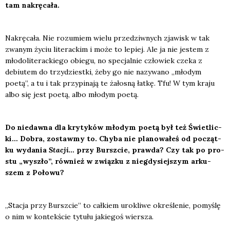
tam nakrę­ca­ła.
Nakrę­ca­ła. Nie rozu­miem wie­lu prze­dziw­nych zja­wisk w tak
zwa­nym życiu lite­rac­kim i może to lepiej. Ale ja nie jestem z
mło­do­li­te­rac­kie­go obie­gu, no spe­cjal­nie czło­wiek cze­ka z
debiu­tem do trzy­dziest­ki, żeby go nie nazy­wa­no „mło­dym
poetą”, a tu i tak przy­pi­na­ją te żało­sną łat­kę. Tfu! W tym kra­ju
albo się jest poetą, albo mło­dym poetą.
Do nie­daw­na dla kry­ty­ków mło­dym poetą był też Świe­tlic­
ki… Dobra, zostaw­my to. Chy­ba nie pla­no­wa­łeś od począt­
ku wyda­nia
Sta­cji…
przy Bursz­cie, praw­da? Czy tak po pro­
stu „wyszło”, rów­nież w związ­ku z nie­gdy­siej­szym arku­
szem z Poło­wu?
„Sta­cja przy Bursz­cie” to cał­kiem uro­kli­we okre­śle­nie, pomy­ślę
o nim w kon­tek­ście tytu­łu jakie­goś wier­sza.