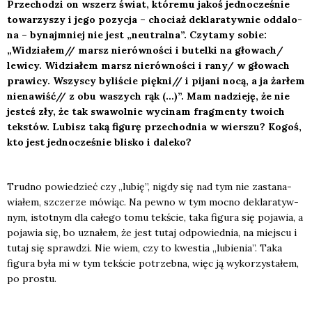
Prze­cho­dzi on wszerz świat, któ­re­mu jakoś jed­no­cze­śnie
towa­rzy­szy i jego pozy­cja – cho­ciaż dekla­ra­tyw­nie odda­lo­
na – bynaj­mniej nie jest „neu­tral­na”. Czy­ta­my sobie:
„Widziałem// marsz nie­rów­no­ści i butel­ki na głowach/
lewi­cy. Widzia­łem marsz nie­rów­no­ści i rany/ w gło­wach
pra­wi­cy. Wszy­scy byli­ście piękni// i pija­ni nocą, a ja żar­łem
nienawiść// z obu waszych rąk (…)”. Mam nadzie­ję, że nie
jesteś zły, że tak swa­wol­nie wyci­nam frag­men­ty two­ich
tek­stów. Lubisz taką figu­rę prze­chod­nia w wier­szu? Kogoś,
kto jest jed­no­cze­śnie bli­sko i dale­ko?
Trud­no powie­dzieć czy „lubię”, nigdy się nad tym nie zasta­na­
wia­łem, szcze­rze mówiąc. Na pew­no w tym moc­no dekla­ra­tyw­
nym, istot­nym dla całe­go tomu tek­ście, taka figu­ra się poja­wia, a
poja­wia się, bo uzna­łem, że jest tutaj odpo­wied­nia, na miej­scu i
tutaj się spraw­dzi. Nie wiem, czy to kwe­stia „lubie­nia”. Taka
figu­ra była mi w tym tek­ście potrzeb­na, więc ją wyko­rzy­sta­łem,
po pro­stu.