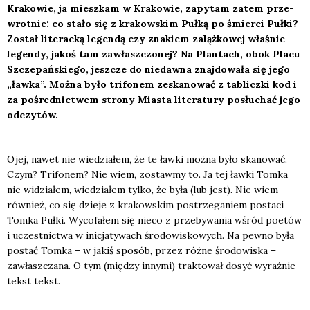
Kra­ko­wie, ja miesz­kam w Kra­ko­wie, zapy­tam zatem prze­
wrot­nie: co sta­ło się z kra­kow­skim Puł­ką po śmier­ci Puł­ki?
Został lite­rac­ką legen­dą czy zna­kiem zaląż­ko­wej wła­śnie
legen­dy, jakoś tam zawłasz­czo­nej? Na Plan­tach, obok Pla­cu
Szcze­pań­skie­go, jesz­cze do nie­daw­na znaj­do­wa­ła się jego
„ław­ka”. Moż­na było tri­fo­nem zeska­no­wać z tablicz­ki kod i
za pośred­nic­twem stro­ny Mia­sta lite­ra­tu­ry posłu­chać jego
odczy­tów.
Ojej, nawet nie wie­dzia­łem, że te ław­ki moż­na było ska­no­wać.
Czym? Tri­fo­nem? Nie wiem, zostaw­my to. Ja tej ław­ki Tom­ka
nie widzia­łem, wie­dzia­łem tyl­ko, że była (lub jest). Nie wiem
rów­nież, co się dzie­je z kra­kow­skim postrze­ga­niem posta­ci
Tom­ka Puł­ki. Wyco­fa­łem się nie­co z prze­by­wa­nia wśród poetów
i uczest­nic­twa w ini­cja­ty­wach śro­do­wi­sko­wych. Na pew­no była
postać Tom­ka – w jakiś spo­sób, przez róż­ne śro­do­wi­ska –
zawłasz­cza­na. O tym (mię­dzy inny­mi) trak­to­wał dosyć wyraź­nie
tekst tekst.