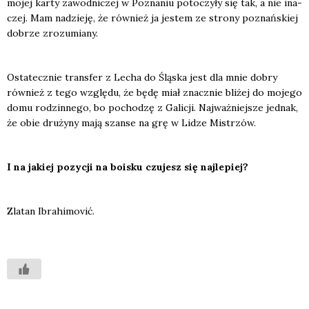
mojej kar­ty zawod­ni­czej w Pozna­niu poto­czy­ły się tak, a nie ina­
czej. Mam nadzie­ję, że rów­nież ja jestem ze stro­ny poznań­skiej
dobrze zro­zu­mia­ny.
Osta­tecz­nie trans­fer z Lecha do Ślą­ska jest dla mnie dobry
rów­nież z tego wzglę­du, że będę miał znacz­nie bli­żej do moje­go
domu rodzin­ne­go, bo pocho­dzę z Gali­cji. Naj­waż­niej­sze jed­nak,
że obie dru­ży­ny mają szan­se na grę w Lidze Mistrzów.
I na jakiej pozy­cji na boisku czu­jesz się naj­le­piej?
Zla­tan Ibra­hi­mo­vić.