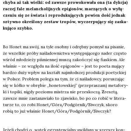
chy­ba aż tak wiel­ki: od zawsze pro­wo­ko­wa­ła ona (ta dyk­cja)
raczej fale melan­cho­lij­nych epi­go­nów, marzą­cych o wyłą­
cze­niu się ze świa­ta i repro­du­ku­ją­cych pewien dość jed­nak
sztyw­no okre­ślo­ny zestaw tro­pów, wyczer­pu­ją­cy się zaska­
ku­ją­co szyb­ko.
Bo Honet ma swój, na tyle osob­ny i odręb­ny pomysł na pisa­nie,
że wszel­kie pró­by naśla­dow­nic­twa wystę­pu­ją­ce­go nader czę­sto
wśród mło­dzie­ży piśmien­nej muszą zakoń­czyć się fia­skiem. Ale
wła­śnie – ze wzglę­du na ilość epi­go­nów – jest to poeta mają­cy
bar­dzo duży wpływ na kształt naj­młod­szej pro­duk­cji poetyc­kiej
w Pol­sce. Pro­blem pole­ga na tym, że ci naśla­dow­cy, poru­sza­jąc
się w kół­ko w obrę­bie „hone­tow­skiej” (prze­pra­szam) meta­fo­ry­
ki i topi­ki, nigdy pozio­mu mistrza nie prze­sko­czą. Zresz­tą,
zawsze mnie zasta­na­wia­ło to zja­wi­sko, bo po co robić w lite­ra­
tu­rze to, co robi Honet/Góra/Podgórnik/Siwczyk, sko­ro
robią to już wła­śnie Honet/Góra/Podgórnik/Siwczyk?
Jeże­li cho­dzi o „wątek egzy­sten­cjal­ny uwi­kła­ny w szer­szy kon­