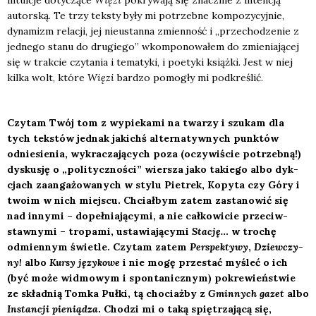
autor­ską. Te trzy tek­sty były mi potrzeb­ne kom­po­zy­cyj­nie,
dyna­mizm rela­cji, jej nie­ustan­na zmien­ność i „prze­cho­dze­nie z
jed­ne­go sta­nu do dru­gie­go” wkom­po­no­wa­łem do zmie­nia­ją­cej
się w trak­cie czy­ta­nia i tema­ty­ki, i poety­ki książ­ki. Jest w niej
kil­ka wolt, któ­re
Wię­zi
bar­dzo pomo­gły mi pod­kre­ślić.
Czy­tam Twój tom z wypie­ka­mi na twa­rzy i szu­kam dla
tych tek­stów jed­nak jakichś alter­na­tyw­nych punk­tów
odnie­sie­nia, wykra­cza­ją­cych poza (oczy­wi­ście potrzeb­ną!)
dys­ku­sję o „poli­tycz­no­ści” wier­sza jako takie­go albo dyk­
cjach zaan­ga­żo­wa­nych w sty­lu Pie­trek, Kopy­ta czy Góry i
two­im w nich miej­scu. Chciał­bym zatem zasta­no­wić się
nad inny­mi – dopeł­nia­ją­cy­mi, a nie cał­ko­wi­cie prze­ciw­
staw­ny­mi – tro­pa­mi, usta­wia­ją­cy­mi
Sta­cję…
w tro­chę
odmien­nym świe­tle. Czy­tam zatem
Per­spek­ty­wy
,
Dziew­czy­
ny!
albo
Kur­sy języ­ko­we
i nie mogę prze­stać myśleć o ich
(być może wid­mo­wym i spon­ta­nicz­nym) pokre­wień­stwie
ze skład­nią Tom­ka Puł­ki, tą cho­ciaż­by z
Gmin­nych gazet
albo
Instan­cji pie­nią­dza
. Cho­dzi mi o taką spię­trza­ją­cą się,