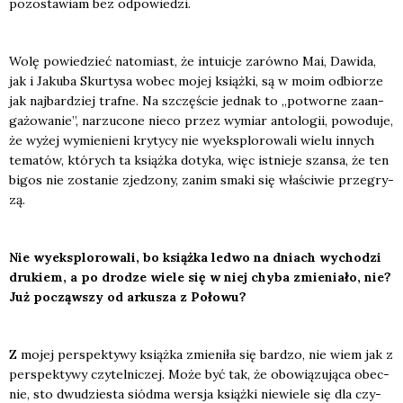
pozo­sta­wiam bez odpo­wie­dzi.
Wolę powie­dzieć nato­miast, że intu­icje zarów­no Mai, Dawi­da,
jak i Jaku­ba Skur­ty­sa wobec mojej książ­ki, są w moim odbio­rze
jak naj­bar­dziej traf­ne. Na szczę­ście jed­nak to „potwor­ne zaan­
ga­żo­wa­nie”, narzu­co­ne nie­co przez wymiar anto­lo­gii, powo­du­je,
że wyżej wymie­nie­ni kry­ty­cy nie wyeks­plo­ro­wa­li wie­lu innych
tema­tów, któ­rych ta książ­ka doty­ka, więc ist­nie­je szan­sa, że ten
bigos nie zosta­nie zje­dzo­ny, zanim sma­ki się wła­ści­wie prze­gry­
zą.
Nie wyeks­plo­ro­wa­li, bo książ­ka led­wo na dniach wycho­dzi
dru­kiem, a po dro­dze wie­le się w niej chy­ba zmie­nia­ło, nie?
Już począw­szy od arku­sza z Poło­wu?
Z mojej per­spek­ty­wy książ­ka zmie­ni­ła się bar­dzo, nie wiem jak z
per­spek­ty­wy czy­tel­ni­czej. Może być tak, że obo­wią­zu­ją­ca obec­
nie, sto dwu­dzie­sta siód­ma wer­sja książ­ki nie­wie­le się dla czy­