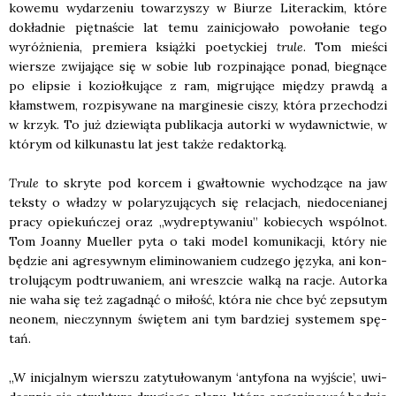
ko­we­mu wyda­rze­niu towa­rzy­szy w Biu­rze Lite­rac­kim, któ­re
dokład­nie pięt­na­ście lat temu zaini­cjo­wa­ło powo­ła­nie tego
wyróż­nie­nia, pre­mie­ra książ­ki poetyc­kiej
tru­le
. Tom mie­ści
wier­sze zwi­ja­ją­ce się w sobie lub roz­pi­na­ją­ce ponad, bie­gną­ce
po elip­sie i kozioł­ku­ją­ce z ram, migru­ją­ce mię­dzy praw­dą a
kłam­stwem, roz­pi­sy­wa­ne na mar­gi­ne­sie ciszy, któ­ra prze­cho­dzi
w krzyk. To już dzie­wią­ta publi­ka­cja autor­ki w wydaw­nic­twie, w
któ­rym od kil­ku­na­stu lat jest tak­że redak­tor­ką.
Tru­le
to skry­te pod kor­cem i gwał­tow­nie wycho­dzą­ce na jaw
tek­sty o wła­dzy w pola­ry­zu­ją­cych się rela­cjach, nie­do­ce­nia­nej
pra­cy opie­kuń­czej oraz „wydrep­ty­wa­niu” kobie­cych wspól­not.
Tom Joan­ny Muel­ler pyta o taki model komu­ni­ka­cji, któ­ry nie
będzie ani agre­syw­nym eli­mi­no­wa­niem cudze­go języ­ka, ani kon­
tro­lu­ją­cym pod­tru­wa­niem, ani wresz­cie wal­ką na racje. Autor­ka
nie waha się też zagad­nąć o miłość, któ­ra nie chce być zepsu­tym
neo­nem, nie­czyn­nym świę­tem ani tym bar­dziej sys­te­mem spę­
tań.
„W ini­cjal­nym wier­szu zaty­tu­ło­wa­nym ‘anty­fo­na na wyj­ście’, uwi­