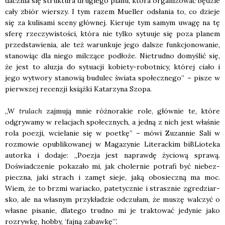
dacz­nia się struk­tu­ra dru­gie­go pla­nu, któ­ra orga­ni­zo­wać będzie
cały zbiór wier­szy. I tym razem Muel­ler odsła­nia to, co dzie­je
się za kuli­sa­mi sce­ny głów­nej. Kie­ru­je tym samym uwa­gę na tę
sfe­rę rze­czy­wi­sto­ści, któ­ra nie tyl­ko sytu­uje się poza pla­nem
przed­sta­wie­nia, ale też warun­ku­je jego dal­sze funk­cjo­no­wa­nie,
sta­no­wiąc dla nie­go mil­czą­ce pod­ło­że. Nie­trud­no domy­ślić się,
że jest to alu­zja do sytu­acji kobie­ty-robot­ni­cy, któ­rej cia­ło i
jego wytwo­ry sta­no­wią budu­lec świa­ta spo­łecz­ne­go” – pisze w
pierw­szej recen­zji książ­ki Kata­rzy­na Szo­pa.
„W
tru­lach
zaj­mu­ją mnie róż­no­ra­kie role, głów­nie te, któ­re
odgry­wa­my w rela­cjach spo­łecz­nych, a jed­ną z nich jest wła­śnie
rola poezji, wcie­la­nie się w poet­kę” – mówi Zuzan­nie Sali w
roz­mo­wie opu­bli­ko­wa­nej w Maga­zy­nie Lite­rac­kim biBLio­te­ka
autor­ka i doda­je: „Poezja jest napraw­dę życio­wą spra­wą.
Doświad­cze­nie poka­za­ło mi, jak cho­ler­nie potra­fi być nie­bez­
piecz­na, jaki strach i zamęt sie­je, jaką obo­siecz­ną ma moc.
Wiem, że to brzmi wariac­ko, pate­tycz­nie i strasz­nie zgre­dziar­
sko, ale na wła­snym przy­kła­dzie odczu­łam, że muszę wal­czyć o
wła­sne pisa­nie, dla­te­go trud­no mi je trak­to­wać jedy­nie jako
roz­ryw­kę, hob­by, ‘faj­ną zabaw­kę’”.