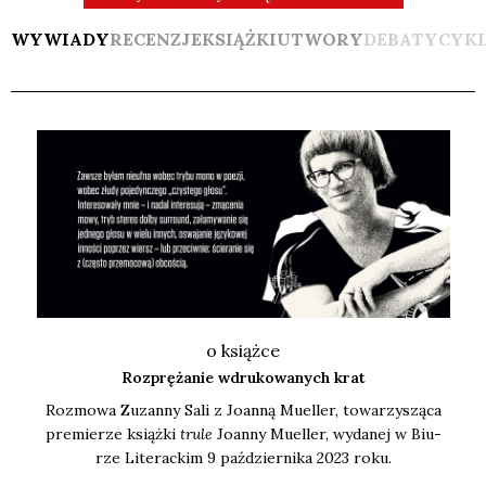
WYWIADY
RECENZJE
KSIĄŻKI
UTWORY
DEBATY
CYK
o książce
Rozprężanie wdrukowanych krat
Roz­mo­wa Zuzan­ny Sali z Joan­ną Muel­ler, towa­rzy­szą­ca
pre­mie­rze książ­ki
tru­le
Joan­ny Muel­ler, wyda­nej w Biu­
rze Lite­rac­kim 9 paź­dzier­ni­ka 2023 roku.