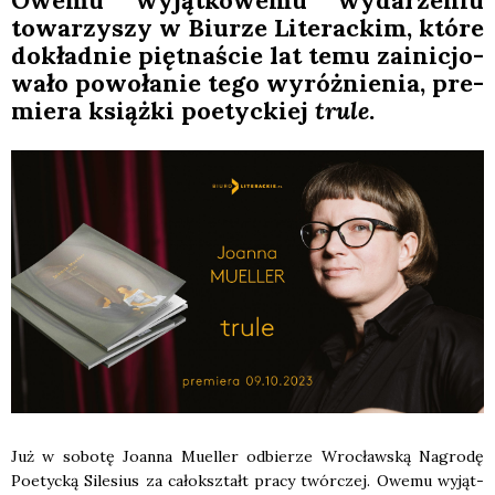
Owe­mu wyjąt­ko­we­mu wyda­rze­niu
towa­rzy­szy w Biu­rze Lite­rac­kim, któ­re
dokład­nie pięt­na­ście lat temu zaini­cjo­
wa­ło powo­ła­nie tego wyróż­nie­nia, pre­
mie­ra książ­ki poetyc­kiej
tru­le
.
Już w sobo­tę Joan­na Muel­ler odbie­rze Wro­cław­ską Nagro­dę
Poetyc­ką Sile­sius za cało­kształt pra­cy twór­czej. Owe­mu wyjąt­