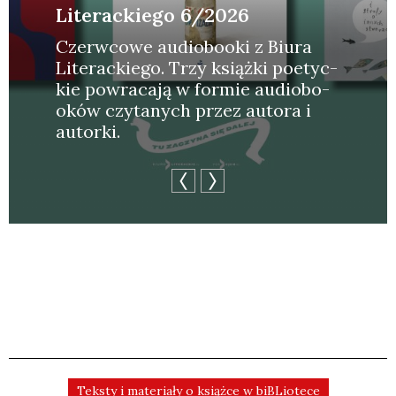
Literackiego 6/2026
Czerw­co­we audio­bo­oki z Biu­ra
Lite­rac­kie­go. Trzy książ­ki poetyc­
kie powra­ca­ją w for­mie audio­bo­
oków czy­ta­nych przez auto­ra i
autor­ki.
Teksty i materiały o książce w biBLiotece