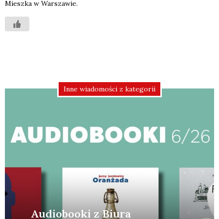
Miesz­ka w War­sza­wie.
Inne wiadomości z kategorii
Audiobooki z Biura