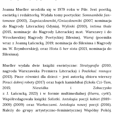
Joan­na Muel­ler uro­dzi­ła się w 1979 roku w Pile. Jest poet­ką,
ese­ist­ką i redak­tor­ką. Wyda­ła tomy poetyc­kie:
Som­nam­bó­le fan­
to­mo­we
(2003),
Zagniazdowniki/Gniazdowniki
(2007, nomi­na­cja
do Nagro­dy Lite­rac­kiej Gdy­nia),
Wylin­ki
(2010),
inti­ma thu­le
(2015, nomi­na­cje do Nagro­dy Lite­rac­kiej m.st. War­sza­wy i do
Wro­cław­skiej Nagro­dy Poetyc­kiej Sile­sius),
Waruj
(poemiks
wraz z Joan­ną Łań­cuc­ką, 2019; nomi­na­cja do Sile­siu­sa i Nagro­dy
im. W. Szym­bor­skiej), oraz
Hista & her sista
(2021, nomi­na­cja do
Sile­siu­sa).
Muel­ler wyda­ła dwie książ­ki ese­istycz­ne:
Stra­ty­gra­fie
(2010,
nagro­da War­szaw­ska Pre­mie­ra Lite­rac­ka) i
Powle­kać rosną­ce
(2013). Pisze rów­nież dla dzie­ci – jest autor­ką zbio­ru wier­szy
Pira­ci dobrej robo­ty
(2017) oraz bajek kami­shi­bai (
Szko­ła Czi-Tam
,
2015;
Nie­wid­ka i Zoba­czy­sko
z J. Łań­cuc­ką, 2023) i w for­mie mul­ti­me­dial­nej (
Hur­ra, cyrk!
).
Współ­re­da­go­wa­ła książ­ki:
Solist­ki. Anto­lo­gia poezji kobiet (1989–
2009)
(2009) oraz
War­ko­cza­mi. Anto­lo­gia nowej poezji
(2016).
Nale­ży do gru­py arty­stycz­no-femi­ni­stycz­nej Wspól­ny Pokój.