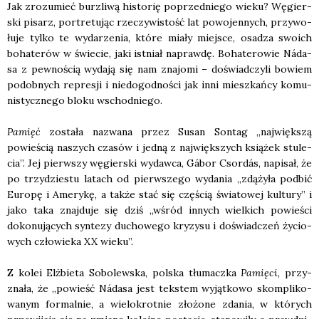
Jak zro­zu­mieć burz­li­wą histo­rię poprzed­nie­go wie­ku? Węgier­
ski pisarz, por­tre­tu­jąc rze­czy­wi­stość lat powo­jen­nych, przy­wo­
łu­je tyl­ko te wyda­rze­nia, któ­re mia­ły miej­sce, osa­dza swo­ich
boha­te­rów w świe­cie, jaki ist­niał napraw­dę. Boha­te­ro­wie Náda­
sa z pew­no­ścią wyda­ją się nam zna­jo­mi – doświad­czy­li bowiem
podob­nych repre­sji i nie­do­god­no­ści jak inni miesz­kań­cy komu­
ni­stycz­ne­go blo­ku wschod­nie­go.
Pamięć
zosta­ła nazwa­na przez Susan Son­tag „naj­więk­szą
powie­ścią naszych cza­sów i jed­ną z naj­więk­szych ksią­żek stu­le­
cia”. Jej pierw­szy węgier­ski wydaw­ca, Gábor Csor­dás, napi­sał, że
po trzy­dzie­stu latach od pierw­sze­go wyda­nia „zdą­ży­ła pod­bić
Euro­pę i Ame­ry­kę, a tak­że stać się czę­ścią świa­to­wej kul­tu­ry” i
jako taka znaj­du­je się dziś „wśród innych wiel­kich powie­ści
doko­nu­ją­cych syn­te­zy ducho­we­go kry­zy­su i doświad­czeń życio­
wych czło­wie­ka XX wie­ku”.
Z kolei Elż­bie­ta Sobo­lew­ska, pol­ska tłu­macz­ka
Pamię­ci
, przy­
zna­ła, że „powieść Náda­sa jest tek­stem wyjąt­ko­wo skom­pli­ko­
wa­nym for­mal­nie, a wie­lo­krot­nie zło­żo­ne zda­nia, w któ­rych