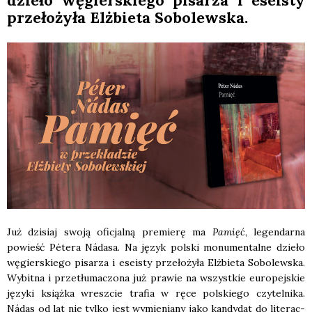
dzie­ło węgier­skie­go pisa­rza i ese­isty
prze­ło­ży­ła Elż­bie­ta Sobo­lew­ska.
Już dzi­siaj swo­ją ofi­cjal­ną pre­mie­rę ma
Pamięć
, legen­dar­na
powieść Péte­ra Náda­sa. Na język pol­ski monu­men­tal­ne dzie­ło
węgier­skie­go pisa­rza i ese­isty prze­ło­ży­ła Elż­bie­ta Sobo­lew­ska.
Wybit­na i prze­tłu­ma­czo­na już pra­wie na wszyst­kie euro­pej­skie
języ­ki książ­ka wresz­cie tra­fia w ręce pol­skie­go czy­tel­ni­ka.
Nádas od lat nie tyl­ko jest wymie­nia­ny jako kan­dy­dat do lite­rac­