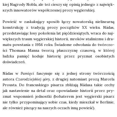
kiej Nagro­dy Nobla, ale też cie­szy się opi­nią jed­ne­go z naj­więk­
szych inno­wa­to­rów współ­cze­snej pro­zy węgier­skiej.
Powieść w zaska­ku­ją­cy spo­sób łączy nowa­tor­ską nie­li­ne­ar­ną
kon­struk­cję z tra­dy­cją pro­zy począt­ków XX wie­ku. Nádas,
przed­sta­wia­jąc losy poko­le­nia lat pięć­dzie­sią­tych, wra­ca do naj­
więk­szych traum węgier­skiej histo­rii, mro­ków sta­li­ni­zmu i dra­
ma­tu powsta­nia z 1956 roku. Świa­do­me odwo­ła­nia do twór­czo­
ści Tho­ma­sa Man­na two­rzą płasz­czy­znę cza­so­wą, w któ­rej
ludz­ka pamięć kodu­je histo­rię przez pry­zmat oso­bi­stych
doświad­czeń.
Nádas w
Pamię­ci
fascy­nu­je się z jed­nej stro­ny twór­czo­ścią
auto­ra
Cza­ro­dziej­skiej góry
, z dru­giej nato­miast pro­zą Mar­ce­la
Pro­usta. Do fran­cu­skie­go pisa­rza zbli­ża­ją Náda­sa takie cechy
jak nasta­wie­nie na detal oraz opo­wia­da­nie histo­rii przez pry­
zmat wspo­mnień jed­nost­ki (boha­te­rem jest węgier­ski pisarz
nie tyl­ko przy­po­mi­na­ją­cy sobie czas, kie­dy miesz­kał w Ber­li­nie,
ale rów­nież piszą­cy na naszych oczach inną powieść).