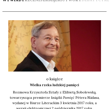
o książce
Wielka rzeka ludzkiej pamięci
Roz­mo­wa Krzysz­to­fa Szta­fy z Elż­bie­tą Sobo­lew­ską,
towa­rzy­szą­ca pre­mie­rze książ­ki
Pamięć
Péte­ra Náda­sa,
wyda­nej w Biu­rze Lite­rac­kim 3 kwiet­nia 2017 roku, a
wer­sji elek­tro­nicz­nej 2 paź­dzier­ni­ka 2017 roku.