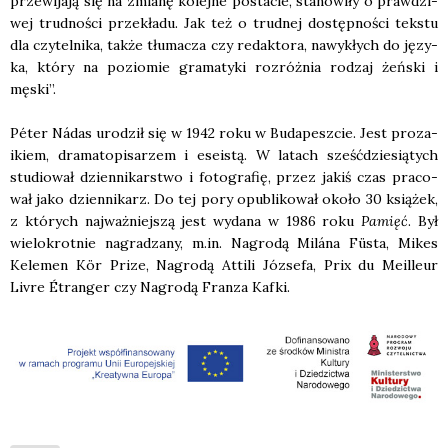
prze­wi­ja­ją się na zmia­nę kolej­ne posta­cie, sta­no­wi­ły o praw­dzi­
wej trud­no­ści prze­kła­du. Jak też o trud­nej dostęp­no­ści tek­stu
dla czy­tel­ni­ka, tak­że tłu­ma­cza czy redak­to­ra, nawy­kłych do języ­
ka, któ­ry na pozio­mie gra­ma­ty­ki roz­róż­nia rodzaj żeń­ski i
męski”.
Péter Nádas uro­dził się w 1942 roku w Buda­pesz­cie. Jest pro­za­
ikiem, dra­ma­to­pi­sa­rzem i ese­istą. W latach sześć­dzie­sią­tych
stu­dio­wał dzien­ni­kar­stwo i foto­gra­fię, przez jakiś czas pra­co­
wał jako dzien­ni­karz. Do tej pory opu­bli­ko­wał oko­ło 30 ksią­żek,
z któ­rych naj­waż­niej­szą jest wyda­na w 1986 roku
Pamięć
. Był
wie­lo­krot­nie nagra­dza­ny, m.in. Nagro­dą Milána Füsta, Mikes
Kele­men Kör Pri­ze, Nagro­dą Atti­li Józ­se­fa, Prix du Meil­leur
Livre Étran­ger czy Nagro­dą Fran­za Kaf­ki.