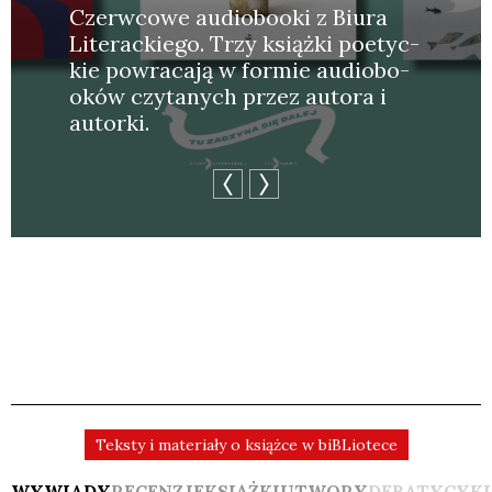
Czerw­co­we audio­bo­oki z Biu­ra
Lite­rac­kie­go. Trzy książ­ki poetyc­
kie powra­ca­ją w for­mie audio­bo­
oków czy­ta­nych przez auto­ra i
autor­ki.
Teksty i materiały o książce w biBLiotece
WYWIADY
RECENZJE
KSIĄŻKI
UTWORY
DEBATY
CYK