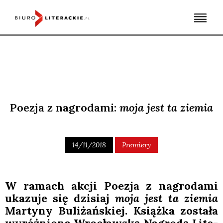
Skip
to
content
Poezja z nagrodami:
moja jest ta ziemia
14/11/2018
Premiery
W ramach akcji Poezja z nagro­da­mi
uka­zu­je się dzi­siaj
moja jest ta zie­mia
Mar­ty­ny Buli­żań­skiej. Książ­ka zosta­ła