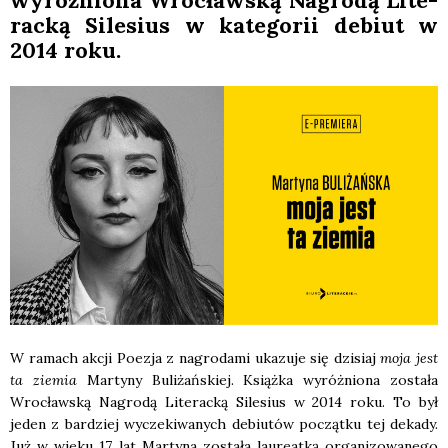
wyróż­nio­na Wro­cław­ską Nagro­dą Lite­
rac­ką Sile­sius w kate­go­rii debiut w
2014 roku.
W ramach akcji Poezja z nagro­da­mi uka­zu­je się dzi­siaj
moja jest
ta zie­mia
Mar­ty­ny Buli­żań­skiej. Książ­ka wyróż­nio­na zosta­ła
Wro­cław­ską Nagro­dą Lite­rac­ką Sile­sius w 2014 roku. To był
jeden z bar­dziej wycze­ki­wa­nych debiu­tów począt­ku tej deka­dy.
Już w wie­ku 17 lat Mar­ty­na zosta­ła lau­re­at­ką orga­ni­zo­wa­ne­go