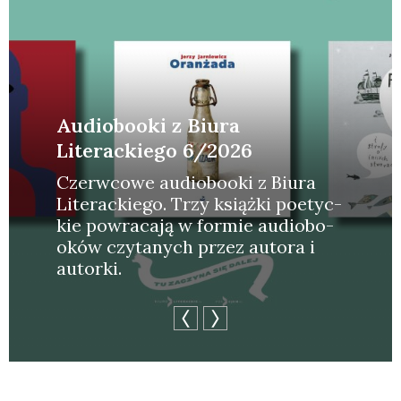
Audiobooki z Biura
Literackiego 6/2026
Czerw­co­we audio­bo­oki z Biu­ra
Lite­rac­kie­go. Trzy książ­ki poetyc­
kie powra­ca­ją w for­mie audio­bo­
oków czy­ta­nych przez auto­ra i
autor­ki.