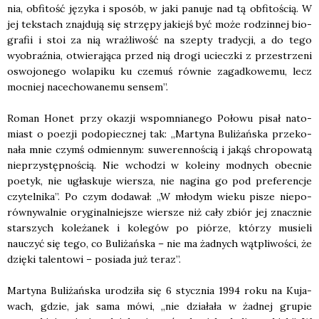
nia, obfi­tość języ­ka i spo­sób, w jaki panu­je nad tą obfi­to­ścią. W
jej tek­stach znaj­du­ją się strzę­py jakiejś być może rodzin­nej bio­
gra­fii i stoi za nią wraż­li­wość na szep­ty tra­dy­cji, a do tego
wyobraź­nia, otwie­ra­ją­ca przed nią dro­gi uciecz­ki z prze­strze­ni
oswo­jo­ne­go wola­pi­ku ku cze­muś rów­nie zagad­ko­we­mu, lecz
moc­niej nace­cho­wa­ne­mu sen­sem”.
Roman Honet przy oka­zji wspo­mnia­ne­go Poło­wu pisał nato­
miast o poezji pod­opiecz­nej tak: „Mar­ty­na Buli­żań­ska prze­ko­
na­ła mnie czymś odmien­nym: suwe­ren­no­ścią i jakąś chro­po­wa­tą
nie­przy­stęp­no­ścią. Nie wcho­dzi w kole­iny mod­nych obec­nie
poetyk, nie ugła­sku­je wier­sza, nie nagi­na go pod pre­fe­ren­cje
czy­tel­ni­ka”. Po czym doda­wał: „W mło­dym wie­ku pisze nie­po­
rów­ny­wal­nie ory­gi­nal­niej­sze wier­sze niż cały zbiór jej znacz­nie
star­szych kole­ża­nek i kole­gów po pió­rze, któ­rzy musie­li
nauczyć się tego, co Buli­żań­ska – nie ma żad­nych wąt­pli­wo­ści, że
dzię­ki talen­to­wi – posia­da już teraz”.
Mar­ty­na Buli­żań­ska uro­dzi­ła się 6 stycz­nia 1994 roku na Kuja­
wach, gdzie, jak sama mówi, „nie dzia­ła­ła w żad­nej gru­pie