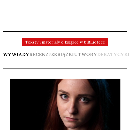
Teksty i materiały o książce w biBLiotece
WYWIADY
RECENZJE
KSIĄŻKI
UTWORY
DEBATY
CYK