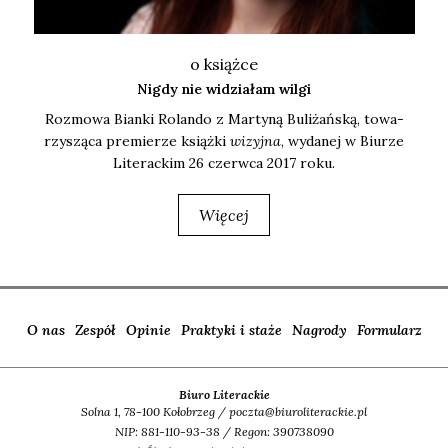
o książce
Nigdy nie widziałam wilgi
Roz­mo­wa Bian­ki Rolan­do z Mar­ty­ną Buli­żań­ską, towa­
rzy­szą­ca pre­mie­rze książ­ki
wizyj­na
, wyda­nej w Biu­rze
Lite­rac­kim 26 czerw­ca 2017 roku.
Więcej
O nas
Zespół
Opinie
Praktyki i staże
Nagrody
Formularz
Biuro Literackie
Solna 1, 78-100 Kołobrzeg / poczta@biuroliterackie.pl
NIP: 881-110-93-38 / Regon: 390738090