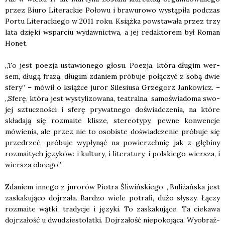
przez Biu­ro Lite­rac­kie Poło­wu i bra­wu­ro­wo wystą­pi­ła pod­czas
Por­tu Lite­rac­kie­go w 2011 roku. Książ­ka powsta­wa­ła przez trzy
lata dzię­ki wspar­ciu wydaw­nic­twa, a jej redak­to­rem był Roman
Honet.
„To jest poezja usta­wio­ne­go gło­su. Poezja, któ­ra dłu­gim wer­
sem, dłu­gą fra­zą, dłu­gim zda­niem pró­bu­je połą­czyć z sobą dwie
sfe­ry” – mówił o książ­ce juror Sile­siu­sa Grze­gorz Jan­ko­wicz. –
„Sfe­rę, któ­ra jest wysty­li­zo­wa­na, teatral­na, samo­świa­do­ma swo­
jej sztucz­no­ści i sfe­rę pry­wat­ne­go doświad­cze­nia, na któ­re
skła­da­ją się roz­ma­ite kli­sze, ste­reo­ty­py, pew­ne kon­wen­cje
mówie­nia, ale przez nie to oso­bi­ste doświad­cze­nie pró­bu­je się
prze­drzeć, pró­bu­je wypły­nąć na powierzch­nię jak z głę­bi­ny
roz­ma­itych języ­ków: i kul­tu­ry, i lite­ra­tu­ry, i pol­skie­go wier­sza, i
wier­sza obce­go”.
Zda­niem inne­go z juro­rów Pio­tra Śli­wiń­skie­go: „Buli­żań­ska jest
zaska­ku­ją­co doj­rza­ła. Bar­dzo wie­le potra­fi, dużo sły­szy. Łączy
roz­ma­ite wąt­ki, tra­dy­cje i języ­ki. To zaska­ku­ją­ce. Ta cie­ka­wa
doj­rza­łość u dwu­dzie­sto­lat­ki. Doj­rza­łość nie­po­ko­ją­ca. Wyobraź­