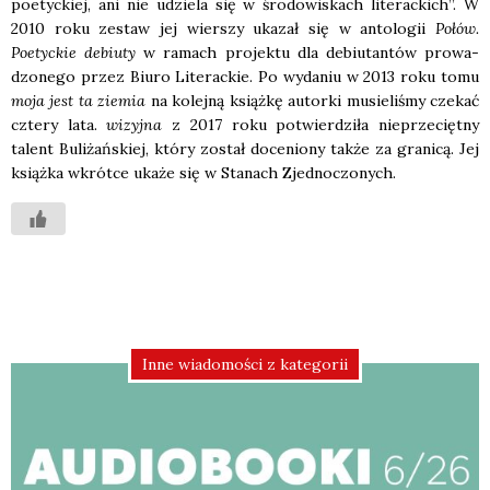
poetyc­kiej, ani nie udzie­la się w śro­do­wi­skach lite­rac­kich”. W
2010 roku zestaw jej wier­szy uka­zał się w anto­lo­gii
Połów.
Poetyc­kie debiu­ty
w ramach pro­jek­tu dla debiu­tan­tów pro­wa­
dzo­ne­go przez Biu­ro Lite­rac­kie. Po wyda­niu w 2013 roku tomu
moja jest ta zie­mia
na kolej­ną książ­kę autor­ki musie­li­śmy cze­kać
czte­ry lata.
wizyj­na
z 2017 roku potwier­dzi­ła nie­prze­cięt­ny
talent Buli­żań­skiej, któ­ry został doce­nio­ny tak­że za gra­ni­cą. Jej
książ­ka wkrót­ce uka­że się w Sta­nach Zjed­no­czo­nych.
Inne wiadomości z kategorii