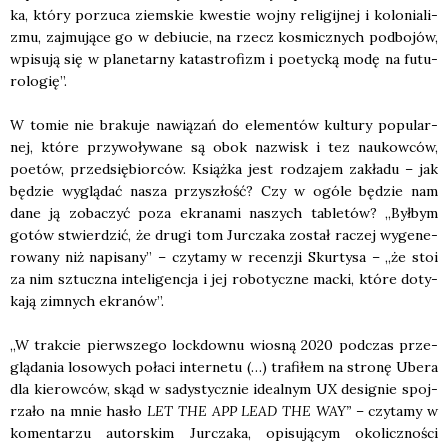
ka, któ­ry porzu­ca ziem­skie kwe­stie woj­ny reli­gij­nej i kolo­nia­li­
zmu, zaj­mu­ją­ce go w debiu­cie, na rzecz kosmicz­nych pod­bo­jów,
wpi­su­ją się w pla­ne­tar­ny kata­stro­fizm i poetyc­ką modę na futu­
ro­lo­gię”.
W tomie nie bra­ku­je nawią­zań do ele­men­tów kul­tu­ry popu­lar­
nej, któ­re przy­wo­ły­wa­ne są obok nazwisk i tez naukow­ców,
poetów, przed­się­bior­ców. Książ­ka jest rodza­jem zakła­du – jak
będzie wyglą­dać nasza przy­szłość? Czy w ogó­le będzie nam
dane ją zoba­czyć poza ekra­na­mi naszych table­tów? „Był­bym
gotów stwier­dzić, że dru­gi tom Jur­cza­ka został raczej wyge­ne­
ro­wa­ny niż napi­sa­ny” – czy­ta­my w recen­zji Skur­ty­sa – „że stoi
za nim sztucz­na inte­li­gen­cja i jej robo­tycz­ne mac­ki, któ­re doty­
ka­ją zim­nych ekra­nów”.
„W trak­cie pierw­sze­go lock­dow­nu wio­sną 2020 pod­czas prze­
glą­da­nia loso­wych poła­ci inter­ne­tu (…) tra­fi­łem na stro­nę Ube­ra
dla kie­row­ców, skąd w sady­stycz­nie ide­al­nym UX desi­gnie spoj­
rza­ło na mnie hasło
LET THE APP LEAD THE WAY”
– czy­ta­my w
komen­ta­rzu autor­skim Jur­cza­ka, opi­su­ją­cym oko­licz­no­ści