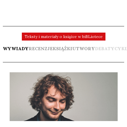
Teksty i materiały o książce w biBLiotece
WYWIADY
RECENZJE
KSIĄŻKI
UTWORY
DEBATY
CYK