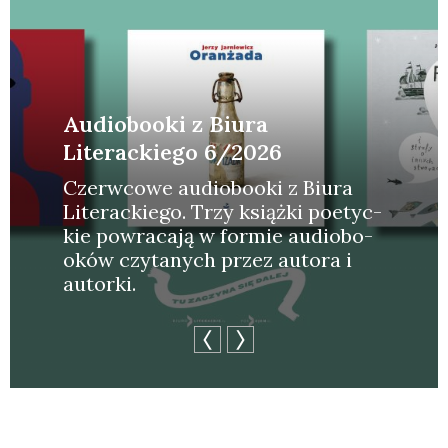
Audiobooki z Biura
Literackiego 6/2026
Czerw­co­we audio­bo­oki z Biu­ra
Lite­rac­kie­go. Trzy książ­ki poetyc­
kie powra­ca­ją w for­mie audio­bo­
oków czy­ta­nych przez auto­ra i
autor­ki.