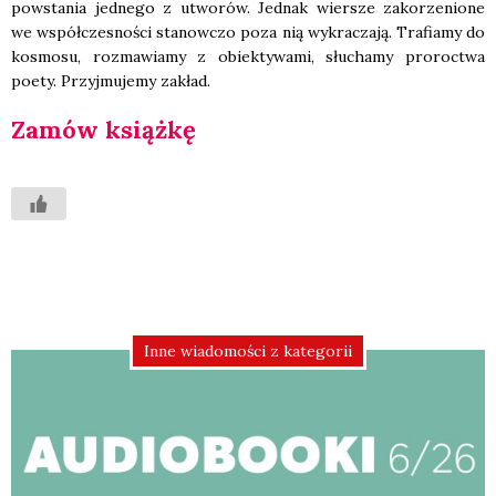
powsta­nia jed­ne­go z utwo­rów. Jed­nak wier­sze zako­rze­nio­ne
we współ­cze­sno­ści sta­now­czo poza nią wykra­cza­ją. Tra­fia­my do
kosmo­su, roz­ma­wia­my z obiek­ty­wa­mi, słu­cha­my pro­roc­twa
poety. Przyj­mu­je­my zakład.
Zamów książ­kę
Inne wiadomości z kategorii