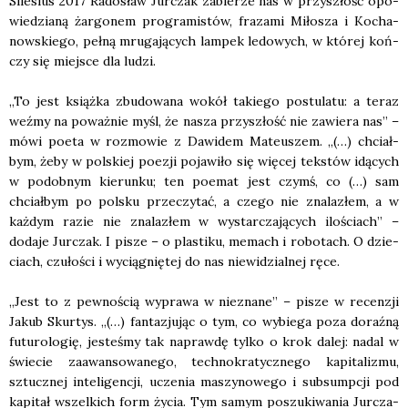
Sile­sius 2017 Rado­sław Jur­czak zabie­rze nas w przy­szłość opo­
wie­dzia­ną żar­go­nem pro­gra­mi­stów, fra­za­mi Miło­sza i Kocha­
now­skie­go, peł­ną mru­ga­ją­cych lam­pek ledo­wych, w któ­rej koń­
czy się miej­sce dla ludzi.
„To jest książ­ka zbu­do­wa­na wokół takie­go postu­la­tu: a teraz
weź­my na poważ­nie myśl, że nasza przy­szłość nie zawie­ra nas” –
mówi poeta w roz­mo­wie z Dawi­dem Mate­uszem. „(…) chciał­
bym, żeby w pol­skiej poezji poja­wi­ło się wię­cej tek­stów idą­cych
w podob­nym kie­run­ku; ten poemat jest czymś, co (…) sam
chciał­bym po pol­sku prze­czy­tać, a cze­go nie zna­la­złem, a w
każ­dym razie nie zna­la­złem w wystar­cza­ją­cych ilo­ściach” –
doda­je Jur­czak. I pisze – o pla­sti­ku, memach i robo­tach. O dzie­
ciach, czu­ło­ści i wycią­gnię­tej do nas nie­wi­dzial­nej ręce.
„Jest to z pew­no­ścią wypra­wa w nie­zna­ne” – pisze w recen­zji
Jakub Skur­tys. „(…) fan­ta­zju­jąc o tym, co wybie­ga poza doraź­ną
futu­ro­lo­gię, jeste­śmy tak napraw­dę tyl­ko o krok dalej: nadal w
świe­cie zaawan­so­wa­ne­go, tech­no­kra­tycz­ne­go kapi­ta­li­zmu,
sztucz­nej inte­li­gen­cji, ucze­nia maszy­no­we­go i sub­sump­cji pod
kapi­tał wszel­kich form życia. Tym samym poszu­ki­wa­nia Jur­cza­