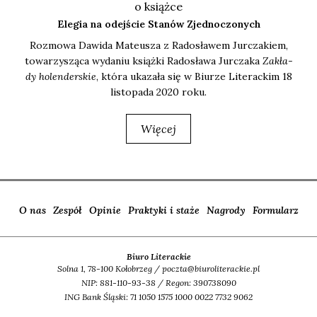
o książce
Elegia na odejście Stanów Zjednoczonych
Roz­mo­wa Dawi­da Mate­usza z Rado­sła­wem Jur­cza­kiem,
towa­rzy­szą­ca wyda­niu książ­ki Rado­sła­wa Jur­cza­ka
Zakła­
dy holen­der­skie
, któ­ra uka­za­ła się w Biu­rze Lite­rac­kim 18
listo­pa­da 2020 roku.
Więcej
O nas
Zespół
Opinie
Praktyki i staże
Nagrody
Formularz
Biuro Literackie
Solna 1, 78-100 Kołobrzeg / poczta@biuroliterackie.pl
NIP: 881-110-93-38 / Regon: 390738090
ING Bank Śląski: 71 1050 1575 1000 0022 7732 9062