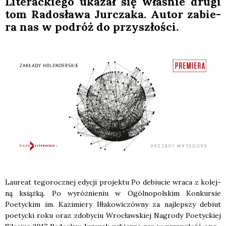
Lite­rac­kie­go uka­zał się wła­śnie dru­gi
tom Rado­sła­wa Jur­cza­ka. Autor zabie­
ra nas w podróż do przy­szło­ści.
Lau­re­at tego­rocz­nej edy­cji pro­jek­tu Po debiu­cie wra­ca z kolej­
ną książ­ką. Po wyróż­nie­niu w Ogól­no­pol­skim Kon­kur­sie
Poetyc­kim im. Kazi­mie­ry Iłła­ko­wi­czów­ny za naj­lep­szy debiut
poetyc­ki roku oraz zdo­by­ciu Wro­cław­skiej Nagro­dy Poetyc­kiej