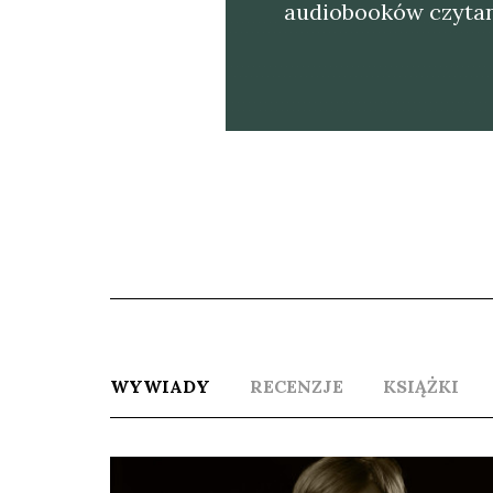
audio­bo­oków czy­ta­
WYWIADY
RECENZJE
KSIĄŻKI