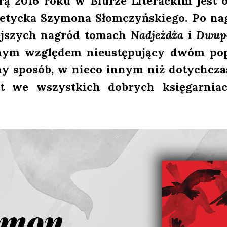
­rą 2016 roku w Biu­rze Lite­rac­kim jest op
oetyc­ka Szy­mo­na Słom­czyń­skie­go. Po n
iej­szych nagród tomach
Nad­jeż­dża
i
Dwu­p
ym wzglę­dem nie­ustę­pu­ją­cy dwóm poprz
y spo­sób, w nie­co innym niż dotych­czas 
est we wszyst­kich dobrych księ­gar­ni