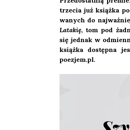
Przed­ostat­nią pre­mie
trze­cia już książ­ka p
wa­nych do naj­waż­n
Lata­kię
, tom pod żad­n
się jed­nak w odmien­n
książ­ka dostęp­na j
poezjem.pl.