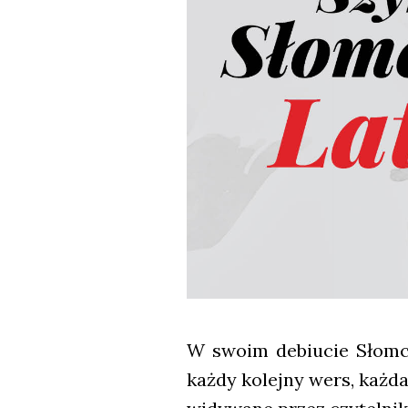
W swo­im debiu­cie Słom­czy
każ­dy kolej­ny wers, każ­da