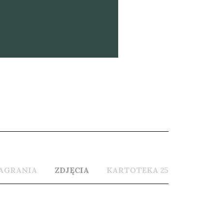
wyobraź­nię.
AGRANIA
ZDJĘCIA
KARTOTEKA 25