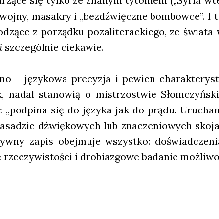
­rzą­ce się tyl­ko ze zna­nym tyto­niem („Syria wte­
woj­ny, masa­kry i „bez­dź­więcz­ne bom­bow­ce”. I t
­dzą­ce z porząd­ku poza­li­te­rac­kie­go, ze świa­t
i
szcze­gól­nie cie­ka­wie.
­no – języ­ko­wa pre­cy­zja i pewien cha­rak­te­ry­
, nadal sta­no­wią o mistrzo­stwie Słom­czyń­ski
e „pod­pi­na się do języ­ka jak do prą­du. Uru­cha
asa­dzie dźwię­ko­wych lub zna­cze­nio­wych sko­ja­
yw­ny zapis obej­mu­je wszyst­ko: doświad­cze­nia
rze­czy­wi­sto­ści i dro­bia­zgo­we bada­nie moż­li­wo­