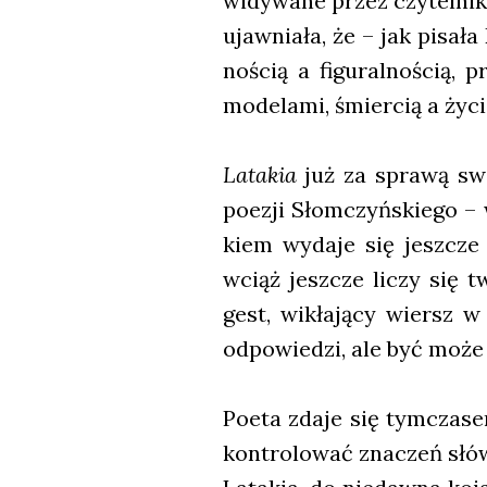
wi­dy­wa­ne przez czy­tel­ni­
ujaw­nia­ła, że – jak pisa­
no­ścią a figu­ral­no­ścią, 
mode­la­mi, śmier­cią a życ
Lata­kia
już za spra­wą swo­
poezji Słom­czyń­skie­go –
kiem wyda­je się jesz­cze b
wciąż jesz­cze liczy się t
gest, wikła­ją­cy wiersz w 
odpo­wie­dzi, ale być może
Poeta zda­je się tym­cza­se
kon­tro­lo­wać zna­czeń słó