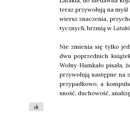
Lata­kia, do nie­daw­na koja
teraz przy­wo­łu­ją na myśl 
wiersz zna­cze­nia, przy­cho
tycz­nych, brzmią w
Lata­ki
Nie zmie­nia się tyl­ko jed
dwu poprzed­nich ksią­żek
Wol­ny-Ham­ka­ło pisa­ła, ż
przy­wo­łu­ją następ­ne na z
przy­pad­ko­wo, a kom­pul­s
sność, ducho­wość, ana­li­zę 