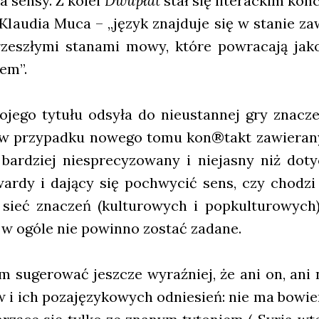
ka sen­sy. Z kolei
Dwu­płat
stał się lite­rac­kim kon­
ła Klau­dia Muca – „język znaj­du­je się w sta­nie z
prze­szły­mi sta­na­mi mowy, któ­re powra­ca­ją jako
iem”.
je­go tytu­łu odsy­ła do nie­ustan­nej gry zna­cze
 w przy­pad­ku nowe­go tomu kon®takt zawie­ra­ny 
ar­dziej nie­spre­cy­zo­wa­ny i nie­ja­sny niż dot
war­dy i dają­cy się pochwy­cić sens, czy cho­dzi 
sieć zna­czeń (kul­tu­ro­wych i popkul­tu­ro­wych)
 w ogó­le nie powin­no zostać zada­ne.
m suge­ro­wać jesz­cze wyraź­niej, że ani on, ani 
w i ich poza­ję­zy­ko­wych odnie­sień: nie ma bowi