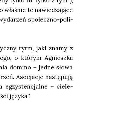
dy tyl­ko to, tyl­ko z tym”),
o wła­śnie te nawie­dza­ją­ce
a wyda­rzeń spo­łecz­no-poli­
stycz­ny rytm, jaki zna­my z
e­go, o któ­rym Agniesz­ka
­mia domi­no – jed­ne sło­wa
rzeń. Aso­cja­cje nastę­pu­ją
 egzy­sten­cjal­ne – cie­le­
ści języ­ka”.