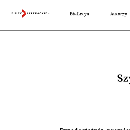
BiuLetyn
Autorzy
Skip
to
content
Sz