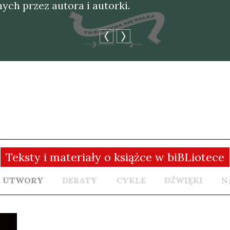
nych przez auto­ra i autor­ki.
Teksty i materiały o książce w biBLiotece
UTWORY
DEBATY
CYKLE
DŹWIĘKI
N