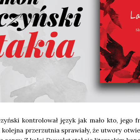
ń­ski kon­tro­lo­wał język jak mało kto, jego fra
 kolej­na prze­rzut­nia spra­wia­ły, że utwo­ry otwie