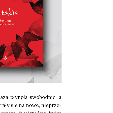
­za pły­nę­ła swo­bod­nie, a
­ra­ły się na nowe, nie­prze­