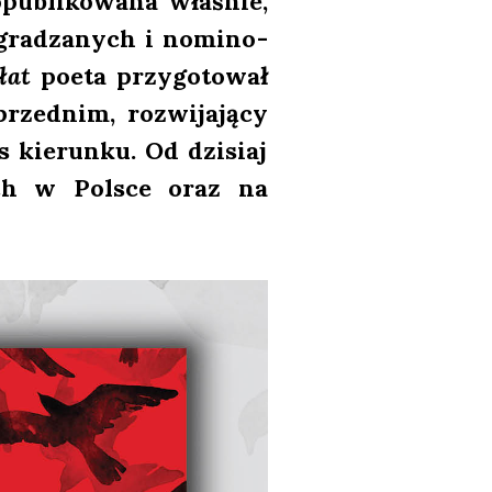
u­bli­ko­wa­na wła­śnie,
agra­dza­nych i nomi­no­
łat
poeta przy­go­to­wał
ed­nim, roz­wi­ja­ją­cy
kie­run­ku. Od dzi­siaj
ach w Pol­sce oraz na