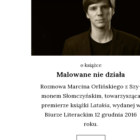
o książce
Malowane nie działa
Roz­mo­wa Mar­ci­na Orliń­skie­go z Szy
mo­nem Słom­czyń­skim, towa­rzy­szą­c
pre­mie­rze książ­ki
Lata­kia
, wyda­nej 
Biu­rze Lite­rac­kim 12 grud­nia 2016
roku.