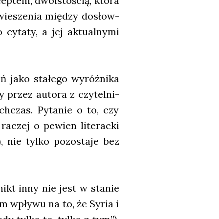
cep­tem, dwo­isto­ścią, któ­ra
awie­sze­nia mię­dzy dosłow­
 cyta­ty, a jej aktu­al­ny­mi
ń jako sta­łe­go wyróż­ni­ka
przez auto­ra z czy­tel­ni­
ych­czas. Pyta­nie o to, czy
raczej o pewien lite­rac­ki
, nie tyl­ko pozo­sta­je bez
nikt inny nie jest w sta­nie
em wpły­wu na to, że Syria i