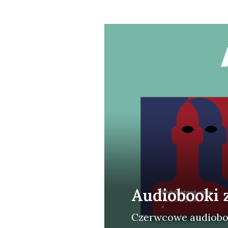
Audiobooki 
Czerw­co­we audio­bo­o