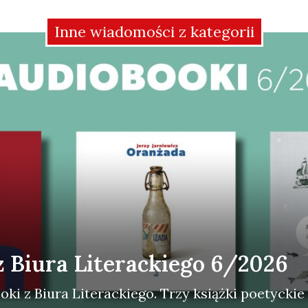
Inne wiadomości z kategorii
z Biura Literackiego 6/2026
ki z Biu­ra Lite­rac­kie­go. Trzy książ­ki poetyc­kie