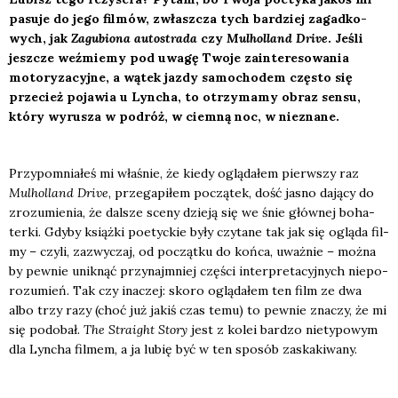
pasu­je do jego fil­mów, zwłasz­cza tych bar­dziej zagad­ko­
wych, jak
Zagu­bio­na auto­stra­da
czy
Mul­hol­land Dri­ve
. Jeśli
jesz­cze weź­mie­my pod uwa­gę Two­je zain­te­re­so­wa­nia
moto­ry­za­cyj­ne, a wątek jaz­dy samo­cho­dem czę­sto się
prze­cież poja­wia u Lyn­cha, to otrzy­ma­my obraz sen­su,
któ­ry wyru­sza w podróż, w ciem­ną noc, w nie­zna­ne.
Przy­po­mnia­łeś mi wła­śnie, że kie­dy oglą­da­łem pierw­szy raz
Mul­hol­land Dri­ve
, prze­ga­pi­łem począ­tek, dość jasno dają­cy do
zro­zu­mie­nia, że dal­sze sce­ny dzie­ją się we śnie głów­nej boha­
ter­ki. Gdy­by książ­ki poetyc­kie były czy­ta­ne tak jak się oglą­da fil­
my – czy­li, zazwy­czaj, od począt­ku do koń­ca, uważ­nie – moż­na
by pew­nie unik­nąć przy­naj­mniej czę­ści inter­pre­ta­cyj­nych nie­po­
ro­zu­mień. Tak czy ina­czej: sko­ro oglą­da­łem ten film ze dwa
albo trzy razy (choć już jakiś czas temu) to pew­nie zna­czy, że mi
się podo­bał.
The Stra­ight Sto­ry
jest z kolei bar­dzo nie­ty­po­wym
dla Lyn­cha fil­mem, a ja lubię być w ten spo­sób zaska­ki­wa­ny.