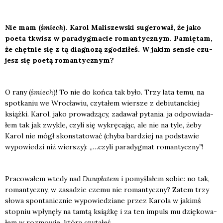
Nie mam (
śmiech
). Karol Mali­szew­ski suge­ro­wał, że jako
poeta tkwisz w para­dyg­ma­cie roman­tycz­nym. Pamię­tam,
że chęt­nie się z tą dia­gno­zą zgo­dzi­łeś. W jakim sen­sie czu­
jesz się poetą roman­tycz­nym?
O rany (
śmiech
)! To nie do koń­ca tak było. Trzy lata temu, na
spo­tka­niu we Wro­cła­wiu, czy­ta­łem wier­sze z debiu­tanc­kiej
książ­ki. Karol, jako pro­wa­dzą­cy, zada­wał pyta­nia, ja odpo­wia­da­
łem tak jak zwy­kle, czy­li się wykrę­ca­jąc, ale nie na tyle, żeby
Karol nie mógł skon­sta­to­wać (chy­ba bar­dziej na pod­sta­wie
wypo­wie­dzi niż wier­szy): „…czy­li para­dyg­mat roman­tycz­ny
”
!
Pra­co­wa­łem wte­dy nad
Dwu­pła­tem
i pomy­śla­łem sobie: no tak,
roman­tycz­ny, w zasa­dzie cze­mu nie roman­tycz­ny? Zatem trzy
sło­wa spon­ta­nicz­nie wypo­wie­dzia­ne przez Karo­la w jakimś
stop­niu wpły­nę­ły na tam­tą książ­kę i za ten impuls mu dzię­ko­wa­
łem w roz­mo­wie, któ­rą czy­ta­łeś.