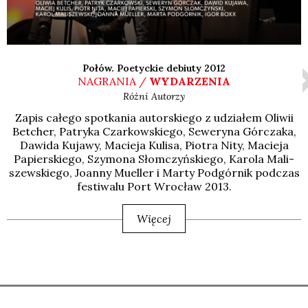
Połów. Poetyckie debiuty 2012
NAGRANIA /
WYDARZENIA
Różni Autorzy
Zapis całe­go spo­tka­nia autor­skie­go z udzia­łem Oli­wii
Bet­cher, Patry­ka Czar­kow­skie­go, Sewe­ry­na Gór­cza­ka,
Dawi­da Kuja­wy, Macie­ja Kuli­sa, Pio­tra Nity, Macie­ja
Papier­skie­go, Szy­mo­na Słom­czyń­skie­go, Karo­la Mali­
szew­skie­go, Joan­ny Muel­ler i Mar­ty Pod­gór­nik pod­czas
festi­wa­lu Port Wro­cław 2013.
Więcej