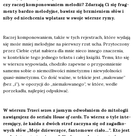
czy raczej kom­po­no­wa­niem melo­dii? Zda­rza­ją Ci się frag­
men­ty bar­dzo melo­dyj­ne, bawisz się brzmie­niem słów i
niby od nie­chce­nia wpla­tasz w swo­je wier­sze rymy.
Raczej kom­po­no­wa­niem, tak­że w tych reje­strach, któ­re wyda­ją
się może mniej melo­dyj­ne na pierw­szy rzut ucha. Przy­to­czo­ny
przez Cie­bie cytat nabie­ra dla mnie nie­co inne­go zna­cze­nia,
w kon­tek­ście tego jed­ne­go tek­stu i całej książ­ki. Temu, kto się
w wier­szu wypo­wia­da, cho­dzi­ło zapew­ne o przy­po­mnie­nie
same­mu sobie o nie­moż­li­wo­ści mime­ty­zmu i nie­wy­dol­no­ści
quasi-mime­ty­zmu. Co dość waż­ne, w tek­ście jest „malo­wa­ne”
(bez „i”), w opo­zy­cji do „nie­ma­lo­wa­ne­go”, w któ­re, wedle
porze­ka­dła, naj­le­piej odpu­ki­wać.
W wier­szu
Trze­ci sezon
z jasnym odwo­ła­niem
do mito­lo­gii
nawią­zu­jesz do seria­lu
House of cards
. To wiersz o tyle inte­
re­su­ją­cy, że każ­da z dwóch strof zaczy­na się od zagad­ko­
wych słów „Moje dziew­czę­ce, fan­to­mo­we cia­ło…”. Kto jest