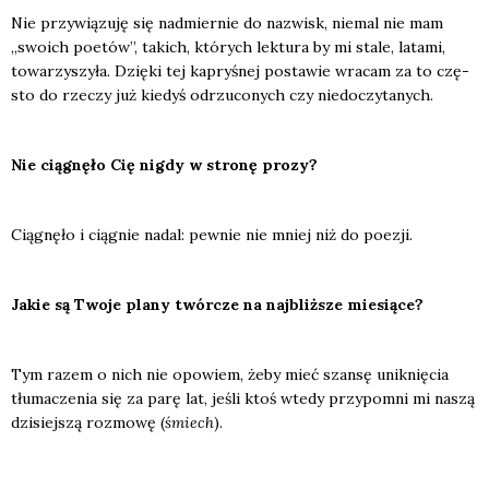
Nie przy­wią­zu­ję się nad­mier­nie do nazwisk, nie­mal nie mam
„swo­ich poetów”, takich, któ­rych lek­tu­ra by mi sta­le, lata­mi,
towa­rzy­szy­ła. Dzię­ki tej kapry­śnej posta­wie wra­cam za to czę­
sto do rze­czy już kie­dyś odrzu­co­nych czy nie­do­czy­ta­nych.
Nie cią­gnę­ło Cię nigdy w stro­nę pro­zy?
Cią­gnę­ło i cią­gnie nadal: pew­nie nie mniej niż do poezji.
Jakie są Two­je pla­ny twór­cze na naj­bliż­sze mie­sią­ce?
Tym razem o nich nie opo­wiem, żeby mieć szan­sę unik­nię­cia
tłu­ma­cze­nia się za parę lat, jeśli ktoś wte­dy przy­po­mni mi naszą
dzi­siej­szą roz­mo­wę (
śmiech
).