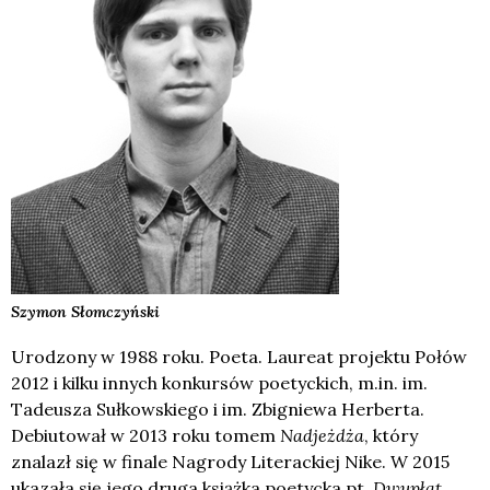
Szymon
Słomczyński
Urodzony w 1988 roku. Poeta. Laureat projektu Połów
2012 i kilku innych konkursów poetyckich, m.in. im.
Tadeusza Sułkowskiego i im. Zbigniewa Herberta.
Debiutował w 2013 roku tomem
Nadjeżdża
, który
znalazł się w finale Nagrody Literackiej Nike. W 2015
ukazała się jego druga książka poetycka pt.
Dwupłat
.