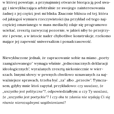
w któ­rej powsta­je, a przy­naj­mniej otwar­cie bio­rą­ca ją pod uwa­
gę i nie­wy­klu­cza­ją­ca arbi­tral­nie ze swo­je­go zain­te­re­so­wa­nia
żad­nej z jej czę­ści, jest mi bli­ska. Znacz­nie bliż­sza od tej, któ­ra
od jakie­goś wymia­ru rze­czy­wi­sto­ści (na przy­kład od tego naj­
czę­ściej oma­wia­ne­go w mass mediach) zda­je się pro­gra­mo­wo
ucie­kać, zresz­tą zazwy­czaj pozor­nie, w jakieś niby to przej­rzy­
ste i pew­ne, a w isto­cie nader chy­bo­tli­we kon­struk­cje, rze­ko­mo
mają­ce jej zapew­nić uni­wer­sa­lizm i ponad­cza­so­wość.
Nie­wy­klu­czo­ne jed­nak, że zapra­co­wa­nie sobie na mia­no „poety
zaan­ga­żo­wa­ne­go” wyma­ga wła­śnie „jed­no­znacz­nych dekla­ra­cji
ide­olo­gicz­nych”, wyra­ża­nych zresz­tą nie­ko­niecz­nie w wier­
szach. Inny­mi sło­wy: w pew­nych chwi­lo­wo uzna­wa­nych za naj­
waż­niej­sze spra­wach, trze­ba być „za” albo „prze­ciw”. Tym­cza­
sem, gdy­by mnie ktoś zapy­tał, przy­kła­do­wo:
czy uwa­żasz, że
„wszyst­ko jest poli­tycz­ne”?
, odpo­wie­dział­bym:
a czy Ty uwa­żasz,
że „wszyst­ko jest poetyc­kie”? I czy oba te zda­nia nie wyda­ją Ci się
rów­nie nie­roz­sąd­ny­mi uogól­nie­nia­mi?