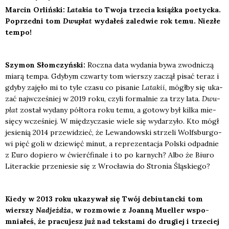
Mar­cin Orliń­ski:
Lata­kia
to Two­ja trze­cia książ­ka poetyc­ka.
Poprzed­ni tom
Dwu­płat
wyda­łeś zale­d­wie rok temu. Nie­złe
tem­po!
Szy­mon Słom­czyń­ski:
Rocz­na data wyda­nia bywa zwod­ni­czą
mia­rą tem­pa. Gdy­bym czwar­ty tom wier­szy zaczął pisać teraz i
gdy­by zaję­ło mi to tyle cza­su co pisa­nie
Lata­kii
, mógł­by się uka­
zać naj­wcze­śniej w 2019 roku, czy­li for­mal­nie za trzy lata.
Dwu­
płat
został wyda­ny pół­to­ra roku temu, a goto­wy był kil­ka mie­
się­cy wcze­śniej. W mię­dzy­cza­sie wie­le się wyda­rzy­ło. Kto mógł
jesie­nią 2014 prze­wi­dzieć, że Lewan­dow­ski strze­li Wol­fs­bur­go­
wi pięć goli w dzie­więć minut, a repre­zen­ta­cja Pol­ski odpad­nie
z Euro dopie­ro w ćwierć­fi­na­le i to po kar­nych? Albo że Biu­ro
Lite­rac­kie prze­nie­sie się z Wro­cła­wia do Stro­nia Ślą­skie­go?
Kie­dy w 2013 roku uka­zy­wał się Twój debiu­tanc­ki tom
wier­szy
Nad­jeż­dża
, w roz­mo­wie z Joan­ną Muel­ler wspo­
mnia­łeś, że pra­cu­jesz już nad tek­sta­mi do dru­giej i trze­ciej