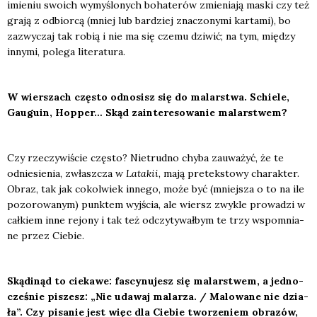
imie­niu swo­ich wymy­ślo­nych boha­te­rów zmie­nia­ją maski czy też
gra­ją z odbior­cą (mniej lub bar­dziej zna­czo­ny­mi kar­ta­mi), bo
zazwy­czaj tak robią i nie ma się cze­mu dzi­wić; na tym, mię­dzy
inny­mi, pole­ga lite­ra­tu­ra.
W wier­szach czę­sto odno­sisz się do malar­stwa. Schie­le,
Gau­gu­in, Hop­per… Skąd zain­te­re­so­wa­nie malar­stwem?
Czy rze­czy­wi­ście czę­sto? Nie­trud­no chy­ba zauwa­żyć, że te
odnie­sie­nia, zwłasz­cza w
Lata­kii
, mają pre­tek­sto­wy cha­rak­ter.
Obraz, tak jak cokol­wiek inne­go, może być (mniej­sza o to na ile
pozo­ro­wa­nym) punk­tem wyj­ścia, ale wiersz zwy­kle pro­wa­dzi w
cał­kiem inne rejo­ny i tak też odczy­ty­wał­bym te trzy wspo­mnia­
ne przez Cie­bie.
Skąd­inąd to cie­ka­we: fascy­nu­jesz się malar­stwem, a jed­no­
cze­śnie piszesz: „Nie uda­waj mala­rza. / Malo­wa­ne nie dzia­
ła”. Czy pisa­nie jest więc dla Cie­bie two­rze­niem obra­zów,