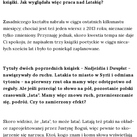
książ­ki. Jak wyglą­da­ła więc pra­ca nad
Lata­kią
?
Zasad­ni­cze­go kształ­tu nabra­ła w cią­gu ostat­nich kil­ku­na­stu
mie­się­cy; cho­ciaż jest też jeden wiersz z 2013 roku, nie­znacz­nie
tyl­ko zmie­nio­ny. Przy­zna­ję jed­nak, sko­ro kwe­stia tem­pa nie daje
Ci spo­ko­ju, że napi­sa­łem trzy książ­ki poetyc­kie w cią­gu nie­ca­
łych sze­ściu lat i było to ponie­kąd zapla­no­wa­ne.
Tytu­ły dwóch poprzed­nich ksią­żek –
Nad­jeż­dża
i
Dwu­płat
–
nawią­zy­wa­ły do ruchu. Lata­kia to mia­sto w Syrii i odmia­na
tyto­niu – na pierw­szy rzut oka mamy więc odstęp­stwo od
regu­ły. Ale jeśli prze­ciąć to sło­wo na pół, pozo­sta­nie pol­ski
cza­sow­nik „lata”. Mamy więc zno­wu ruch, prze­miesz­cza­nie
się, podróż. Czy to zamie­rzo­ny efekt?
Sko­ro widzisz, że „lata”, to może latać. Lata­ją też pta­ki na okład­
ce zapro­jek­to­wa­nej przez Justy­nę Boguś, więc pew­nie to sko­
ja­rze­nie się narzu­ca. Ktoś, kogo znam i komu sło­wa wyświe­tla­ją