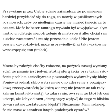
Przy­wo­ła­ne przez Cie­bie zda­nie zaświad­cza, że powi­nie­nem
bar­dziej przy­kła­dać się do tego, co mówię w publi­ko­wa­nych
roz­mo­wach, żeby po nie­dłu­gim cza­sie nie musieć świe­cić za to
ocza­mi. Może boha­ter tam­te­go wywia­du był w wyjąt­ko­wo złym
nastro­ju i dla­te­go nie­po­trzeb­nie dra­ma­ty­zo­wał albo chciał sam
z sie­bie zażar­to­wać i mu się prze­sad­nie uda­ło? Nie jestem
pewien, czy cokol­wiek może uspra­wie­dli­wić aż tak ryzy­kow­nie
wzno­szą­cy się ton (
śmiech
).
Moż­na by zało­żyć, choć­by robo­czo, na poży­tek naszej wymia­ny
zdań, że pisa­nie jest jedy­ną istot­ną sfe­rą życia: przy takim zało­
że­niu pro­blem zanie­dby­wa­nia pozo­sta­łych wyda­wał­by się bła­hy.
Ponie­waż jed­nak sła­bo wytrzy­mu­je ono zde­rze­nie z poza­ję­zy­
ko­wą rze­czy­wi­sto­ścią (w któ­rą wie­rzę; nie jestem aż tak rady­
kal­nym kon­struk­ty­wi­stą), to zda­rza się, owszem, że ktoś lub coś
ucier­pi, ale żeby od razu „dru­zgo­cą­cy wpływ”, do tego w bli­skim
towa­rzy­stwie „osta­tecz­nej klę­ski”? Nie­zno­śne. Mam nadzie­ję,
że nie masz w zana­drzu innych podob­nych cyta­tów?