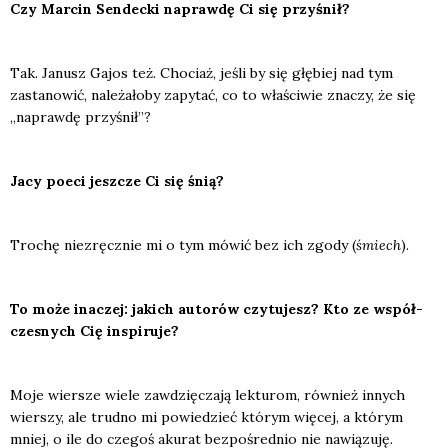
Czy Mar­cin Sen­dec­ki napraw­dę Ci się przy­śnił?
Tak. Janusz Gajos też. Cho­ciaż, jeśli by się głę­biej nad tym
zasta­no­wić, nale­ża­ło­by zapy­tać, co to wła­ści­wie zna­czy, że się
„napraw­dę przy­śnił”?
Jacy poeci jesz­cze Ci się śnią?
Tro­chę nie­zręcz­nie mi o tym mówić bez ich zgo­dy (
śmiech
).
To może ina­czej: jakich auto­rów czy­tu­jesz? Kto ze współ­
cze­snych Cię inspi­ru­je?
Moje wier­sze wie­le zawdzię­cza­ją lek­tu­rom, rów­nież innych
wier­szy, ale trud­no mi powie­dzieć któ­rym wię­cej, a któ­rym
mniej, o ile do cze­goś aku­rat bez­po­śred­nio nie nawią­zu­ję.