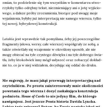
zmian, to podzie­le­nie się tym wszyst­kim w komen­ta­rzu stwo­
rzy­ło­by tyl­ko odręb­ny tekst, nie­zmie­nia­ją­cy ani o jotę wyj­ścio­
we­go, a dal­sze pró­by zro­zu­mie­nia, bio­rą­ce pod uwa­gę moje
wyja­śnie­nia, były­by już inter­pre­ta­cją nie same­go wier­sza, tyl­ko
tej nowej, hybry­do­wej kon­struk­cji.
Lata­kia
jest wpraw­dzie tak pomy­śla­na, żeby jej poszcze­gól­ne
frag­men­ty (sło­wa, wer­sy, całe wier­sze) współ­gra­ły ze sobą, a
tak­że oświe­tla­ły się wza­jem­nie w okre­ślo­ny spo­sób, ale nie
mogę obie­cać na tyle czy­ste­go dźwię­ku i na tyle dobre­go świa­
tła, żeby kto­kol­wiek inny mógł usły­szeć oraz zoba­czyć dokład­
nie to, co ja w niej widzia­łem, decy­du­jąc się oddać do dru­ku.
Nie suge­ru­ję, że masz jakąś prze­wa­gę inter­pre­ta­cyj­ną nad
czy­tel­ni­kiem. Po pro­stu zain­te­re­so­wa­ły mnie oko­licz­no­ści
powsta­nia tego wier­sza i dosyć zaska­ku­ją­ca kon­struk­cja
pod­mio­tu.
House of Cards
to nie jedy­ny film, do któ­re­go
nawią­zu­jesz. Jest jesz­cze
Pro­sta histo­ria
Davi­da Lyn­cha.
Lubisz tego reży­se­ra? Pytam, bo Two­ja poety­ka jakoś mi