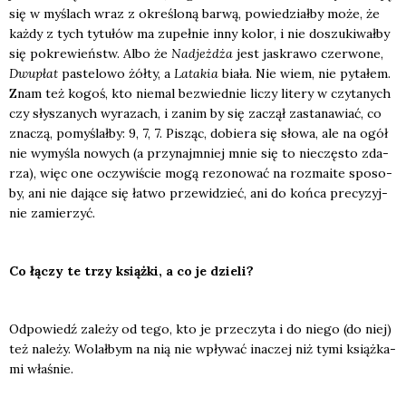
się w myślach wraz z okre­ślo­ną bar­wą, powie­dział­by może, że
każ­dy z tych tytu­łów ma zupeł­nie inny kolor, i nie doszu­ki­wał­by
się pokre­wieństw. Albo że
Nad­jeż­dża
jest jaskra­wo czer­wo­ne,
Dwu­płat
paste­lo­wo żół­ty, a
Lata­kia
bia­ła. Nie wiem, nie pyta­łem.
Znam też kogoś, kto nie­mal bez­wied­nie liczy lite­ry w czy­ta­nych
czy sły­sza­nych wyra­zach, i zanim by się zaczął zasta­na­wiać, co
zna­czą, pomy­ślał­by: 9, 7, 7. Pisząc, dobie­ra się sło­wa, ale na ogół
nie wymy­śla nowych (a przy­naj­mniej mnie się to nie­czę­sto zda­
rza), więc one oczy­wi­ście mogą rezo­no­wać na roz­ma­ite spo­so­
by, ani nie dają­ce się łatwo prze­wi­dzieć, ani do koń­ca pre­cy­zyj­
nie zamie­rzyć.
Co łączy te trzy książ­ki, a co je dzie­li?
Odpo­wiedź zale­ży od tego, kto je prze­czy­ta i do nie­go (do niej)
też nale­ży. Wolał­bym na nią nie wpły­wać ina­czej niż tymi książ­ka­
mi wła­śnie.