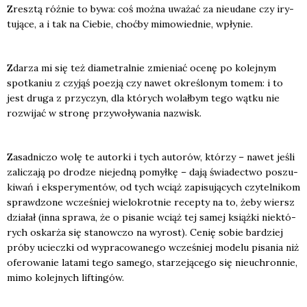
Zresz­tą róż­nie to bywa: coś moż­na uwa­żać za nie­uda­ne czy iry­
tu­ją­ce, a i tak na Cie­bie, choć­by mimo­wied­nie, wpły­nie.
Zda­rza mi się też dia­me­tral­nie zmie­niać oce­nę po kolej­nym
spo­tka­niu z czy­jąś poezją czy nawet okre­ślo­nym tomem: i to
jest dru­ga z przy­czyn, dla któ­rych wolał­bym tego wąt­ku nie
roz­wi­jać w stro­nę przy­wo­ły­wa­nia nazwisk.
Zasad­ni­czo wolę te autor­ki i tych auto­rów, któ­rzy – nawet jeśli
zali­cza­ją po dro­dze nie­jed­ną pomył­kę – dają świa­dec­two poszu­
ki­wań i eks­pe­ry­men­tów, od tych wciąż zapi­su­ją­cych czy­tel­ni­kom
spraw­dzo­ne wcze­śniej wie­lo­krot­nie recep­ty na to, żeby wiersz
dzia­łał (inna spra­wa, że o pisa­nie wciąż tej samej książ­ki nie­któ­
rych oskar­ża się sta­now­czo na wyrost). Cenię sobie bar­dziej
pró­by uciecz­ki od wypra­co­wa­ne­go wcze­śniej mode­lu pisa­nia niż
ofe­ro­wa­nie lata­mi tego same­go, sta­rze­ją­ce­go się nie­uchron­nie,
mimo kolej­nych liftin­gów.