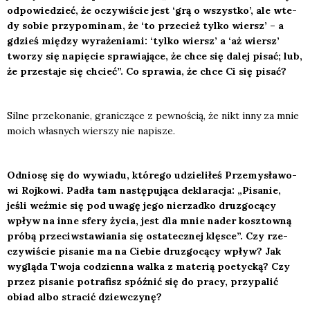
odpo­wie­dzieć, że oczy­wi­ście jest ‘grą o wszyst­ko’, ale wte­
dy sobie przy­po­mi­nam, że ‘to prze­cież tyl­ko wiersz’ – a
gdzieś mię­dzy wyra­że­nia­mi: ‘tyl­ko wiersz’ a ‘aż wiersz’
two­rzy się napię­cie spra­wia­ją­ce, że chce się dalej pisać; lub,
że prze­sta­je się chcieć”. Co spra­wia, że chce Ci się pisać?
Sil­ne prze­ko­na­nie, gra­ni­czą­ce z pew­no­ścią, że nikt inny za mnie
moich wła­snych wier­szy nie napi­sze.
Odnio­sę się do wywia­du, któ­re­go udzie­li­łeś Prze­my­sła­wo­
wi Roj­ko­wi. Padła tam nastę­pu­ją­ca dekla­ra­cja: „Pisa­nie,
jeśli weź­mie się pod uwa­gę jego nie­rzad­ko dru­zgo­cą­cy
wpływ na inne sfe­ry życia, jest dla mnie nader kosz­tow­ną
pró­bą prze­ciw­sta­wia­nia się osta­tecz­nej klę­sce”. Czy rze­
czy­wi­ście pisa­nie ma na Cie­bie dru­zgo­cą­cy wpływ? Jak
wyglą­da Two­ja codzien­na wal­ka z mate­rią poetyc­ką? Czy
przez pisa­nie potra­fisz spóź­nić się do pra­cy, przy­pa­lić
obiad albo stra­cić dziew­czy­nę?