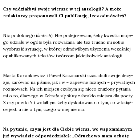
Czy widział­byś swo­je wier­sze w tej anto­lo­gii? A może
redak­to­rzy pro­po­no­wa­li Ci publi­ka­cję, lecz odmó­wi­łeś?
Nic podob­ne­go (
śmiech
). Nie podej­rze­wam, żeby kwe­stia moje­
go udzia­łu w ogó­le była roz­wa­ża­na, ale też trud­no mi sobie
wyobra­zić sytu­ację, w któ­rej odmó­wił­bym uży­cze­nia wcze­śniej
opu­bli­ko­wa­nych tek­stów twór­com jakiej­kol­wiek anto­lo­gii.
Mar­ta Koron­kie­wicz i Paweł Kacz­mar­ski uza­sad­ni­li swo­je decy­
zje, zarów­no na piśmie, jak i w – zapew­ne licz­nych – pry­wat­nych
roz­mo­wach. Na ich miej­scu czuł­bym się nie­co znu­żo­ny pyta­nia­
mi o to, dla­cze­go w
Zebra­ło się śli­ny
zabra­kło miej­sca dla poety
X czy poet­ki Y i wolał­bym, żeby dys­ku­to­wa­no o tym, co w książ­
ce jest, a nie o tym, cze­go w niej nie ma.
Na pyta­nie, czym jest dla Cie­bie wiersz, we wspo­mnia­nym
już wywia­dzie odpo­wie­dzia­łeś: „Odru­cho­wo mam ocho­tę