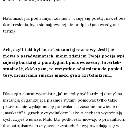
Nato­miast już pod samym zda­niem: „czu­ję się poetą”, nawet bez
dookre­śle­nia, bym się naj­pew­niej nie pod­pi­sał (ani wte­dy, ani
teraz).
Ach, czy­li taki był kon­tekst tam­tej roz­mo­wy. Jeśli już
mowa o para­dyg­ma­tach, moim zda­niem Two­ja poezja wpi­
su­je się bar­dziej w para­dyg­mat pono­wo­cze­sny. Inter­tek­
stu­al­ność, eklek­tyzm, te wszyst­kie odnie­sie­nia do popkul­
tu­ry, nie­ustan­na zmia­na masek, gra z czy­tel­ni­kiem…
Dla­cze­go aku­rat wyra­zi­ste „ja” mia­ło­by być bar­dziej domyśl­ną
instan­cją orga­ni­zu­ją­cą pisa­nie? Pytam, ponie­waż tyl­ko takie
prze­ko­na­nie wyda­je mi się pozwa­lać na zasad­ne mówie­nie o
„maskach” i „grach z czy­tel­ni­kiem” jako o cechach wyróż­nia­ją­
cych czy­jeś wier­sze. Mało kto pod­kre­śla, mówiąc o pro­za­ikach,
dra­ma­to­pi­sa­rzach czy sce­na­rzy­stach, że wypo­wia­da­jąc się w