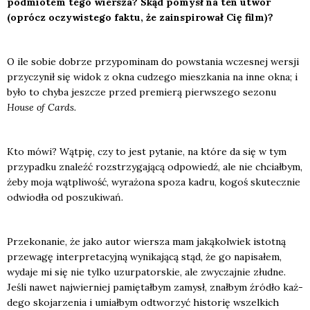
pod­mio­tem tego wier­sza? Skąd pomysł na ten utwór
(oprócz oczy­wi­ste­go fak­tu, że zain­spi­ro­wał Cię film)?
O ile sobie dobrze przy­po­mi­nam do powsta­nia wcze­snej wer­sji
przy­czy­nił się widok z okna cudze­go miesz­ka­nia na inne okna; i
było to chy­ba jesz­cze przed pre­mie­rą pierw­sze­go sezo­nu
House of Cards.
Kto mówi? Wąt­pię, czy to jest pyta­nie, na któ­re da się w tym
przy­pad­ku zna­leźć roz­strzy­ga­ją­cą odpo­wiedź, ale nie chciał­bym,
żeby moja wąt­pli­wość, wyra­żo­na spo­za kadru, kogoś sku­tecz­nie
odwio­dła od poszu­ki­wań.
Prze­ko­na­nie, że jako autor wier­sza mam jaką­kol­wiek istot­ną
prze­wa­gę inter­pre­ta­cyj­ną wyni­ka­ją­cą stąd, że go napi­sa­łem,
wyda­je mi się nie tyl­ko uzur­pa­tor­skie, ale zwy­czaj­nie złud­ne.
Jeśli nawet naj­wier­niej pamię­tał­bym zamysł, znał­bym źró­dło każ­
de­go sko­ja­rze­nia i umiał­bym odtwo­rzyć histo­rię wszel­kich