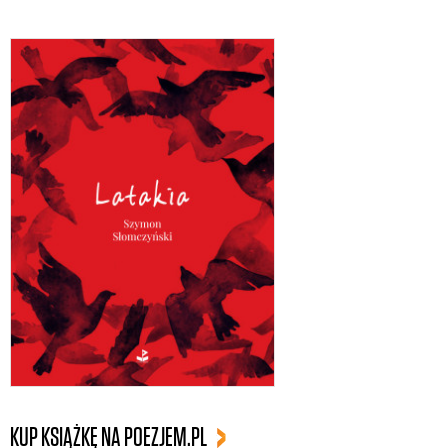
KUP KSIĄŻKĘ NA POEZJEM.PL