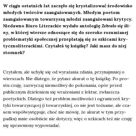
W cią­gu ostat­nich lat zaczę­ło się kry­sta­li­zo­wać śro­do­wi­sko
mło­dych twór­ców zaan­ga­żo­wa­nych. Mło­dym poetom
zaan­ga­żo­wa­nym towa­rzy­szą mło­dzi zaan­ga­żo­wa­ni kry­ty­cy.
Nie­daw­no Biu­ro Lite­rac­kie wyda­ło anto­lo­gię
Zebra­ło się śli­
ny
, w któ­rej wier­sze odno­szą­ce się do sze­ro­ko rozu­mia­nej
pro­ble­ma­ty­ki spo­łecz­nej prze­pla­ta­ją się ze szki­ca­mi kry­
tycz­no­li­te­rac­ki­mi. Czy­ta­łeś tę książ­kę? Jaki masz do niej
sto­su­nek?
Czy­ta­łem, ale uchy­lę się od wyra­ża­nia zda­nia, przy­naj­mniej o
wier­szach. Nie dla­te­go, że pytasz aku­rat o tę książ­kę. Po pro­
stu czu­ję, zazwy­czaj nie­moż­li­wy do poko­na­nia, opór przed
publicz­nym dzie­le­niem się wra­że­nia­mi z lek­tur, zwłasz­cza
poetyc­kich. Dla­te­go też pro­blem moż­li­wo­ści i ogra­ni­czeń kry­
ty­ki towa­rzy­szą­cej (i towa­rzy­skiej, co nie jest toż­sa­me, ale cza­
sem współ­wy­stę­pu­je, choć nie mówię, że aku­rat w tym przy­
pad­ku) mnie oso­bi­ście nie doty­czy, więc o szki­cach też nie czu­ję
się upraw­nio­ny wypo­wia­dać.