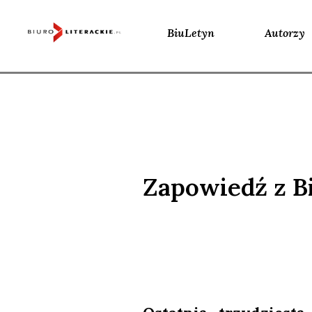
BiuLetyn
Autorzy
Skip
to
content
Zapowiedź z B