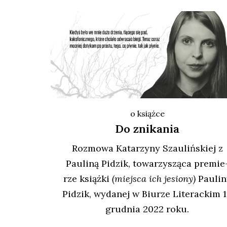
o książce
Do znikania
Roz­mo­wa Kata­rzy­ny Szau­liń­skiej z
Pau­li­ną Pidzik, towa­rzy­szą­ca pre­mie
rze książ­ki
(miej­sca ich jesio­ny)
Pau­li­
Pidzik, wyda­nej w Biu­rze Lite­rac­kim 
grud­nia 2022 roku.