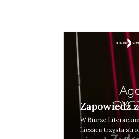
Zapowiedź 
W Biu­rze Lite­rac­kim
Liczą­ca trzy­sta stro