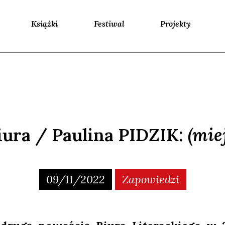
Książki
Festiwal
Projekty
iura / Paulina PIDZIK:
(mie
09/11/2022
Zapowiedzi