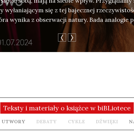
 się ze sobą, mają na sie­bie wpływ. Przy­glą­da­my 
 wyła­nia­ją­cym się z tej bajecz­nej rze­czy­wi­sto­
ó­ra wyni­ka z obser­wa­cji natu­ry. Bada ana­lo­gie
Teksty i materiały o książce w biBLiotece
UTWORY
DEBATY
CYKLE
DŹWIĘKI
N