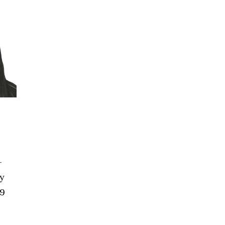
­
ny
19