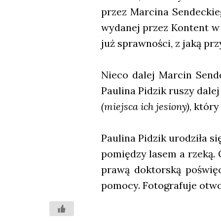
przez Mar­ci­na Sen­dec­ki
wyda­nej przez Kon­tent w 2
już spraw­no­ści, z jaką prz
Nie­co dalej Mar­cin Sen­de
Pau­li­na Pidzik ruszy dalej
(miej­sca ich jesio­ny)
, któ­r
Pau­li­na Pidzik uro­dzi­ła
pomię­dzy lasem a rze­ką. O
pra­wą dok­tor­ską poświę­c
pomo­cy. Foto­gra­fu­je otw