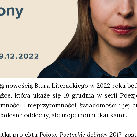
u­gą nowo­ścią Biu­ra Lite­rac­kie­go w 2022 roku b
ąż­ce, któ­ra uka­że się 19 grud­nia w serii Poezj
­no­ści i nie­przy­tom­no­ści, świa­do­mo­ści i jej 
 bole­sne odde­chy, ale moje moimi tkan­ka­mi”.
at­ką pro­jek­tu
Połów. Poetyc­kie debiu­ty 2017
, zos