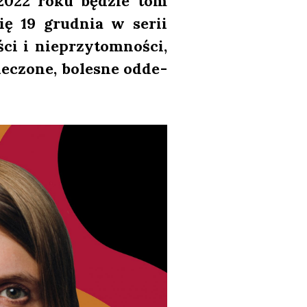
 w 2022 roku będzie tom
się 19 grud­nia w serii
i i nie­przy­tom­no­ści,
le­czo­ne, bole­sne odde­