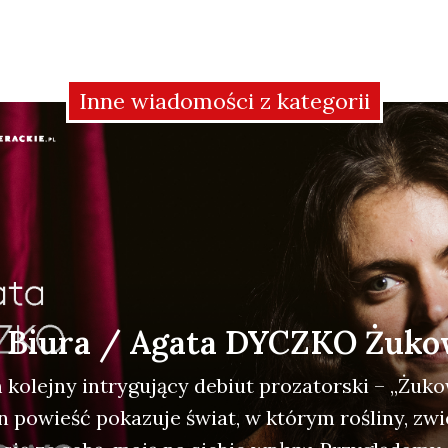
Inne wiadomości z kategorii
z Biura / Agata DYCZKO Żuk
 kolej­ny intry­gu­ją­cy debiut pro­za­tor­ski – „Żuk
n powieść poka­zu­je świat, w któ­rym rośli­ny, zwie