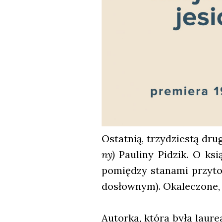
Ostat­nią, trzy­dzie­stą dr
ny)
Pau­li­ny Pidzik. O ksi
pomię­dzy sta­na­mi przy­tom
dosłow­nym). Oka­le­czo­ne,
Autor­ka, któ­ra była lau­re­