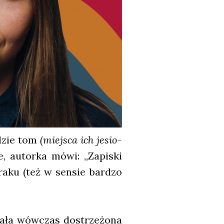
ędzie tom
(miej­sca ich jesio­
e, autor­ka mówi: „Zapi­ski
bra­ku (też w sen­sie bar­dzo
ta­ła wów­czas dostrze­żo­na