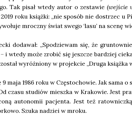
e­go. Tak pisał wte­dy autor o zesta­wie
(wej­ście 
019 roku książ­ki: „nie spo­sób nie dostrzec u Pi
y­wo­łu­je mrocz­ny świat swe­go ‘lasu’ na sce­nę wie
c­ki doda­wał: „Spo­dzie­wam się, że grun­tow­nie
 – i wte­dy może zro­bić się jesz­cze bar­dziej cie­
y został wyróż­nio­ny w pro­jek­cie „Dru­ga książ­ka
 się 9 maja 1986 roku w Czę­sto­cho­wie. Jak sama o 
d cza­su stu­diów miesz­ka w Kra­ko­wie. Jest praw
o­ną auto­no­mii pacjen­ta. Jest też ratow­nicz­ką k
or­ko­wo. Szu­ka nadziei w mro­ku.