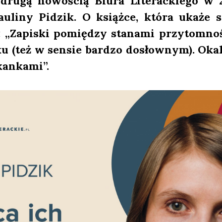
tą dru­gą nowo­ścią Biu­ra Lite­rac­kie­go
u­li­ny Pidzik. O książ­ce, któ­ra uka­że 
„Zapi­ski pomię­dzy sta­na­mi przy­tom­no­śc
­ku (też w sen­sie bar­dzo dosłow­nym). Oka­
an­ka­mi”.