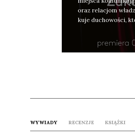
miej­sca komu­ni­ku­ją
oraz rela­cjom wła­dzy
ku­je ducho­wo­ści, kt
WYWIADY
RECENZJE
KSIĄŻKI