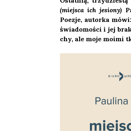
Ostat­nią, trzy­dzie­s
(miej­sca ich jesio­ny)
Pa
Poezje, autor­ka mówi: 
świa­do­mo­ści i jej bra
chy, ale moje moimi tk