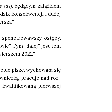
w las)
, będą­cym zaląż­kiem
dzik kon­se­kwen­cji i dużej
r­sza”.
 spe­ne­tro­waw­szy ostę­py,
ka­wie”. Tym „dalej” jest tom
 wier­szem 2022”.
sobie pisze, wycho­wa­ła się
­nicz­ką, pra­cu­je nad roz­
wa­li­fi­ko­wa­ną pierw­szej