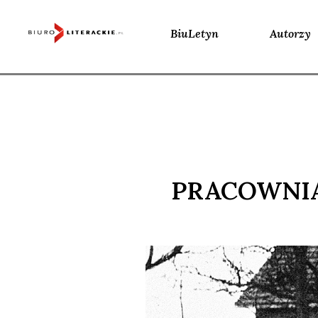
BiuLetyn
Autorzy
Skip
to
content
PRACOWNIA 