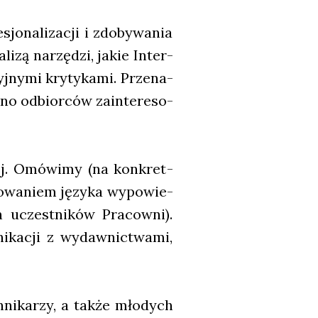
o­na­li­za­cji i zdo­by­wa­nia
li­zą narzę­dzi, jakie Inter­
­ny­mi kry­ty­ka­mi. Prze­na­
ro­no odbior­ców zain­te­re­so­
iej. Omó­wi­my (na kon­kret­
­fo­wa­niem języ­ka wypo­wie­
 uczest­ni­ków Pra­cow­ni).
­ka­cji z wydaw­nic­twa­mi,
­ni­ka­rzy, a tak­że mło­dych