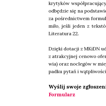
kry­ty­ków współ­pra­cu­ją­c
odbę­dzie się na pod­sta­wi
za pośred­nic­twem for­mu­la
miło, jeśli jeden z tek­st
Lite­ra­tu­ra 22.
Dzię­ki dota­cji z MKiDN ud
z atrak­cyj­nej ceno­wo ofer
wia) oraz noc­le­gów w miej
pad­ku pytań i wąt­pli­wo­ś
Wyślij swo­je zgło­sze­n
For­mu­larz