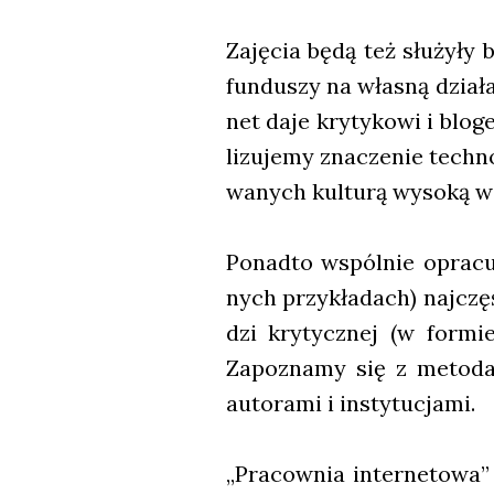
Zaję­cia będą też słu­ży­ły b
fun­du­szy na wła­sną dzia­ł
net daje kry­ty­ko­wi i blo­
li­zu­je­my zna­cze­nie tech­n
wa­nych kul­tu­rą wyso­ką w 
Ponad­to wspól­nie opra­cu­
nych przy­kła­dach) naj­czę­
dzi kry­tycz­nej (w for­mi
Zapo­zna­my się z meto­da­
auto­ra­mi i insty­tu­cja­mi.
„Pra­cow­nia inter­ne­to­wa”