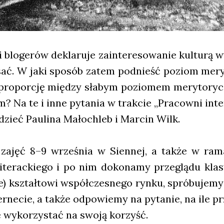
blo­ge­rów dekla­ru­je zain­te­re­so­wa­nie kul­tu­rą 
sać. W jaki spo­sób zatem pod­nieść poziom mery­to
pro­por­cję mię­dzy sła­bym pozio­mem mery­to­r
? Na te i inne pyta­nia w trak­cie „Pra­cow­ni inter­
­dzieć Pau­li­na Mało­chleb i Mar­cin Wilk.
zajęć 8–9 wrze­śnia w Sien­nej, a tak­że w ram
te­rac­kie­go i po nim doko­na­my prze­glą­du kla­sy
e) kształ­to­wi współ­cze­sne­go ryn­ku, spró­bu­je­my 
er­ne­cie, a tak­że odpo­wie­my na pyta­nie, na ile p
 je wyko­rzy­stać na swo­ją korzyść.