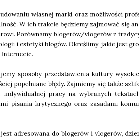
udo­wa­niu wła­snej mar­ki oraz moż­li­wo­ści pro­fe­sj
al­ność. W ich trak­cie będzie­my zaj­mo­wać się ana­
ge­ro­wi. Porów­na­my blogerów/vlogerów z tra­dy­cyj
o­lo­gii i este­ty­ki blo­gów. Okre­śli­my, jakie jest g
Inter­ne­cie.
je­my spo­so­by przed­sta­wie­nia kul­tu­ry wyso­k
ściej popeł­nia­ne błę­dy. Zaj­mie­my się tak­że szli
e indy­wi­du­al­nej pra­cy na wybra­nych tek­stach
mi pisa­nia kry­tycz­ne­go oraz zasa­da­mi komu­ni
 jest adre­so­wa­na do blo­ge­rów i vlo­ge­rów, dzien