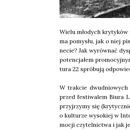
Wie­lu mło­dych kry­ty­ków i 
ma pomy­słu, jak o niej pi
ne­cie? Jak wyrów­nać dys­
poten­cja­łem pro­mo­cyj­nym
tu­ra 22 spró­bu­ją odpo­wie
W trak­cie dwu­dnio­wych 
przed festi­wa­lem Biu­ra Li
przyj­rzy­my się (kry­tycz­ni
o kul­tu­rze wyso­kiej w Int
mo­cji czy­tel­nic­twa i jak