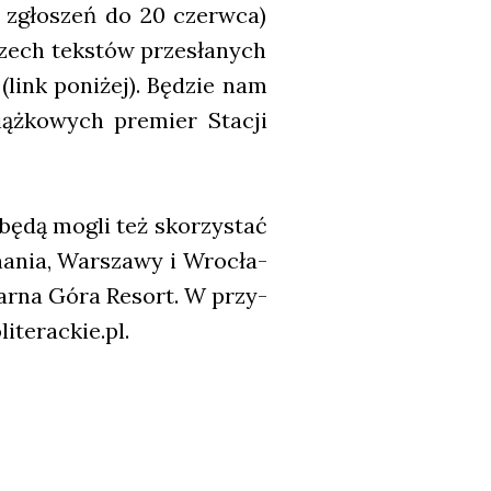
min zgło­szeń do 20 czerw­ca)
rzech tek­stów prze­sła­nych
o (link poni­żej). Będzie nam
ąż­ko­wych pre­mier Sta­cji
 będą mogli też sko­rzy­stać
na­nia, War­sza­wy i Wro­cła­
Czar­na Góra Resort. W przy­
literackie.pl.