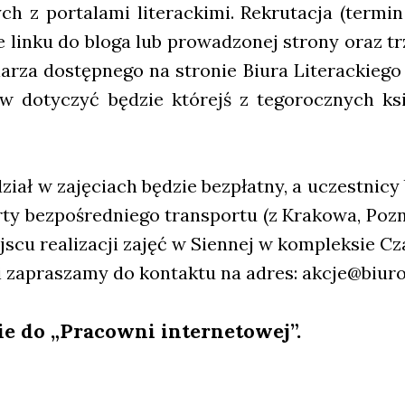
ych z por­ta­la­mi lite­rac­ki­mi. Rekru­ta­cja (ter­
e lin­ku do blo­ga lub pro­wa­dzo­nej stro­ny oraz t
­rza dostęp­ne­go na stro­nie Biu­ra Lite­rac­kie­g
ów doty­czyć będzie któ­rejś z tego­rocz­nych ksi
ział w zaję­ciach będzie bez­płat­ny, a uczest­ni­cy
­ty bez­po­śred­nie­go trans­por­tu (z Kra­ko­wa, Poz
­scu reali­za­cji zajęć w Sien­nej w kom­plek­sie 
ci zapra­sza­my do kon­tak­tu na adres: akcje@biuro
ie do „Pra­cow­ni inter­ne­to­wej”.