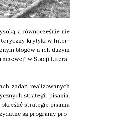
wyso­ką, a rów­no­cze­śnie nie
­rycz­ny kry­ty­ki w Inter­
ycz­nym blo­gów a ich dużym
ne­to­wej” w Sta­cji Lite­ra­
ach zadań reali­zo­wa­nych
cz­nych stra­te­gii pisa­nia,
okre­ślić stra­te­gie pisa­nia
rzy­dat­ne są pro­gra­my pro­