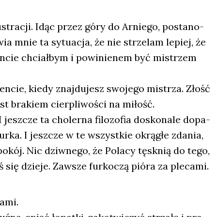
u­stra­cji. Idąc przez góry do Arnie­go, posta­no­
 mnie ta sytu­acja, że nie strze­lam lepiej, że
n­cie chciał­bym i powi­nie­nem być mistrzem
n­cie, kie­dy znaj­du­jesz swo­je­go mistrza. Złość
est bra­kiem cier­pli­wo­ści na miłość.
esz­cze ta cho­ler­na filo­zo­fia dosko­na­le dopa­
­ka. I jesz­cze w te wszyst­kie okrą­głe zda­nia,
o­kój. Nic dziw­ne­go, że Pola­cy tęsk­nią do tego,
ię dzie­je. Zawsze fur­ko­czą pió­ra za ple­ca­mi.
a­mi.