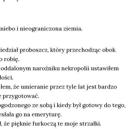
ie­bo i nie­ogra­ni­czo­na zie­mia.
e­dział pro­boszcz, któ­ry prze­cho­dząc obok
o robię.
 odda­lo­nym naroż­ni­ku nekro­po­lii usta­wi­łem
o­ści.
i­łem, że umie­ra­nie przez tyle lat jest bar­dzo
 przy­go­to­wać.
go­dzo­ne­go ze sobą i kie­dy był goto­wy do tego,
a­ła go na eme­ry­tu­rę.
że pięk­nie fur­ko­czą te moje strzał­ki.