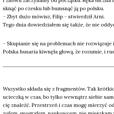
I zno­wu zaczy­na­my od począt­ku. Ręka łucz­na luź
sk­nąć po cze­sku lub bum­snąć ją po pol­sku.
– Zbyt dużo mówisz, Filip – stwier­dził Arni.
Tego dnia dowie­dzia­łem się tak­że, że nie oddy­c
– Sku­pia­nie się na pro­ble­mach nie roz­wią­zu­
Pol­ska husa­ria kiw­nę­ła gło­wą, że rozu­mie, i 
Wszyst­ko skła­da się z frag­men­tów. Tak krót­kic
uciecz­ką w czas, bo tyl­ko wewnątrz sie­bie same
cię zna­leźć. Prze­strzeń i czas mogę mie­rzyć odlo
zo­fem, geo­gra­fem, naukow­cem, nie miesz­kam w