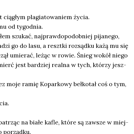
 cią­głym pla­gia­to­wa­niem życia.
mu od tygo­dnia.
łem szu­kać, naj­praw­do­po­dob­niej pija­ne­go,
­dzi go do lasu, a reszt­ki roz­sąd­ku każą mu się
ął umie­rać, leżąc w rowie. Śnieg wokół nie­go
ierć jest bar­dziej real­na w tych, któ­rzy jesz­
rzez moje ramię Kopar­ko­wy beł­ko­tał coś o tym,
cia.
, patrząc na bia­łe kafle, któ­re są zawsze w miej­
o porząd­ku.