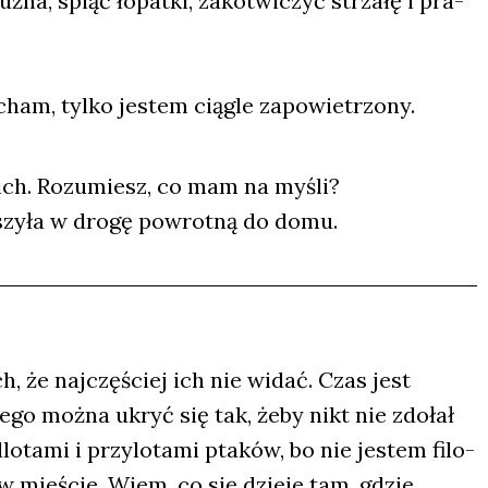
­na, spiąć łopat­ki, zako­twi­czyć strza­łę i pra­
ham, tyl­ko jestem cią­gle zapo­wie­trzo­ny.
je ich. Rozu­miesz, co mam na myśli?
ruszy­ła w dro­gę powrot­ną do domu.
h, że naj­czę­ściej ich nie widać. Czas jest
­go moż­na ukryć się tak, żeby nikt nie zdo­łał
­ta­mi i przy­lo­ta­mi pta­ków, bo nie jestem filo­
 mie­ście. Wiem, co się dzie­je tam, gdzie