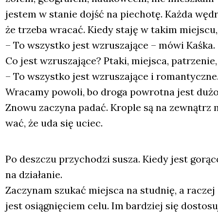
jestem w sta­nie dojść na pie­cho­tę. Każ­da węd
że trze­ba wra­cać. Kie­dy sta­ję w takim miej­scu,
– To wszyst­ko jest wzru­sza­ją­ce – mówi Kaś­ka.
Co jest wzru­sza­ją­ce? Pta­ki, miej­sca, patrze­n
– To wszyst­ko jest wzru­sza­ją­ce i roman­tycz­ne
Wra­ca­my powo­li, bo dro­ga powrot­na jest dużo
Zno­wu zaczy­na padać. Kro­ple są na zewnątrz 
wać, że uda się uciec.
Po desz­czu przy­cho­dzi susza. Kie­dy jest gorą­c
na dzia­ła­nie.
Zaczy­nam szu­kać miej­sca na stud­nię, a raczej
jest osią­gnię­ciem celu. Im bar­dziej się dosto­s