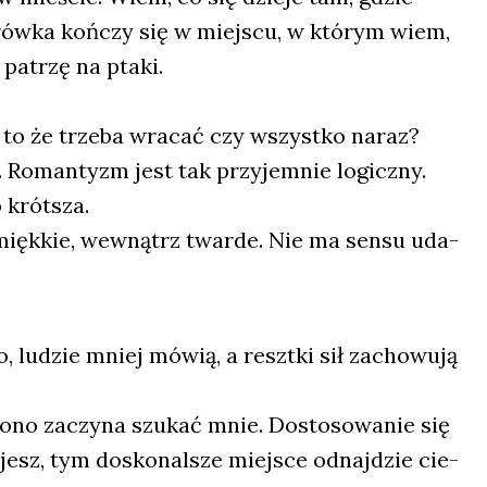
rów­ka koń­czy się w miej­scu, w któ­rym wiem,
 patrzę na pta­ki.
ie, to że trze­ba wra­cać czy wszyst­ko naraz?
. Roman­tyzm jest tak przy­jem­nie logicz­ny.
 krót­sza.
mięk­kie, wewnątrz twar­de. Nie ma sen­su uda­
o, ludzie mniej mówią, a reszt­ki sił zacho­wu­ją
 ono zaczy­na szu­kać mnie. Dosto­so­wa­nie się
u­jesz, tym dosko­nal­sze miej­sce odnaj­dzie cie­