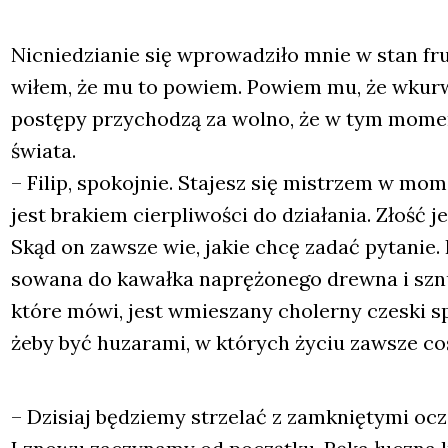
Nic­nie­dzia­nie się wpro­wa­dzi­ło mnie w stan fr
wi­łem, że mu to powiem. Powiem mu, że wkur­wia
postę­py przy­cho­dzą za wol­no, że w tym mome
świa­ta.
– Filip, spo­koj­nie. Sta­jesz się mistrzem w mome
jest bra­kiem cier­pli­wo­ści do dzia­ła­nia. Złość j
Skąd on zawsze wie, jakie chcę zadać pyta­nie. I j
so­wa­na do kawał­ka naprę­żo­ne­go drew­na i sznur
któ­re mówi, jest wmie­sza­ny cho­ler­ny cze­ski sp
żeby być huza­ra­mi, w któ­rych życiu zawsze coś s
– Dzi­siaj będzie­my strze­lać z zamknię­ty­mi ocz