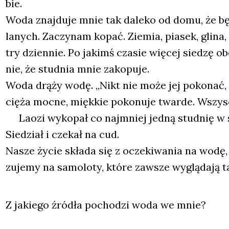
bie.
Woda znaj­du­je mnie tak dale­ko od domu, że b
la­nych. Zaczy­nam kopać. Zie­mia, pia­sek, gli­na,
try dzien­nie. Po jakimś cza­sie wię­cej sie­dzę ob
nie, że stud­nia mnie zako­pu­je.
Woda drą­ży wodę. „Nikt nie może jej poko­nać, 
cię­ża moc­ne, mięk­kie poko­nu­je twar­de. Wszy­sc
Laozi wyko­pał co naj­mniej jed­ną stud­nię w sw
Sie­dział i cze­kał na cud.
Nasze życie skła­da się z ocze­ki­wa­nia na wodę, 
zu­je­my na samo­lo­ty, któ­re zawsze wyglą­da­ją 
Z jakie­go źró­dła pocho­dzi woda we mnie?