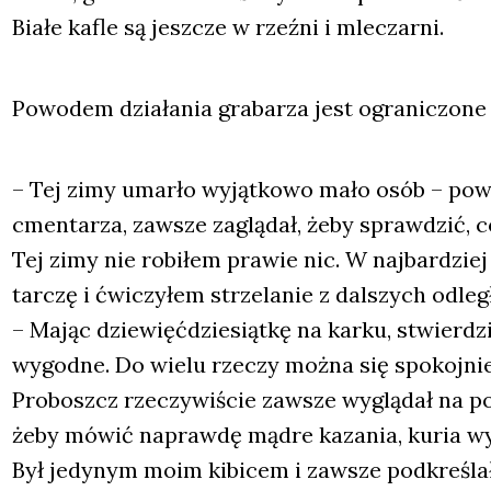
Bia­łe kafle są jesz­cze w rzeź­ni i mle­czar­ni.
Powo­dem dzia­ła­nia gra­ba­rza jest ogra­ni­czo­ne n
– Tej zimy umar­ło wyjąt­ko­wo mało osób – powi
cmen­ta­rza, zawsze zaglą­dał, żeby spraw­dzić, c
Tej zimy nie robi­łem pra­wie nic. W naj­bar­dziej
tar­czę i ćwi­czy­łem strze­la­nie z dal­szych odle­gł
– Mając dzie­więć­dzie­siąt­kę na kar­ku, stwier­dz
wygod­ne. Do wie­lu rze­czy moż­na się spo­koj­nie
Pro­boszcz rze­czy­wi­ście zawsze wyglą­dał na po
żeby mówić napraw­dę mądre kaza­nia, kuria wysł
Był jedy­nym moim kibi­cem i zawsze pod­kre­ślał, 