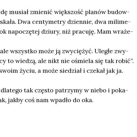
ędę musiał zmie­nić więk­szość pla­nów budow­
 ska­ła. Dwa cen­ty­me­try dzien­nie, dwa mili­me­
ok napo­czę­tej dziu­ry, niż pra­cu­ję. Mam wra­że­
ale wszyst­ko może ją zwy­cię­żyć. Ule­głe zwy­
y to wie­dzą, ale nikt nie ośmie­la się tak robić”.
o­im życiu, a może sie­dział i cze­kał jak ja.
dla­te­go tak czę­sto patrzy­my w nie­bo i poka­
tak, jak­by coś nam wpa­dło do oka.