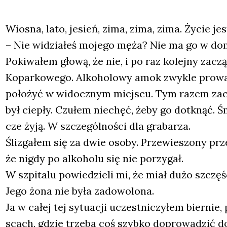
Wio­sna, lato, jesień, zima, zima, zima. Życie jest
– Nie widzia­łeś moje­go męża? Nie ma go w do
Poki­wa­łem gło­wą, że nie, i po raz kolej­ny zaczą­
Kopar­ko­we­go. Alko­ho­lo­wy amok zwy­kle pro­wa
poło­żyć w widocz­nym miej­scu. Tym razem zacz
był cie­pły. Czu­łem nie­chęć, żeby go dotknąć. Śm
cze żyją. W szcze­gól­no­ści dla gra­ba­rza.
Śli­zga­łem się za dwie oso­by. Prze­wie­szo­ny p
że nigdy po alko­ho­lu się nie porzy­gał.
W szpi­ta­lu powie­dzie­li mi, że miał dużo szczę­ś
Jego żona nie była zado­wo­lo­na.
Ja w całej tej sytu­acji uczest­ni­czy­łem bier­nie
scach, gdzie trze­ba coś szyb­ko dopro­wa­dzić d