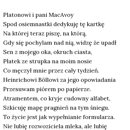
Pla­to­no­wi i pani MacA­voy
Spod osiem­nast­ki dedy­ku­ję tę kart­kę
Na któ­rej teraz piszę, na któ­rą,
Gdy się pochy­lam nad nią, widzę że upadł
Sen z moje­go oka, okruch cia­sta,
Pła­tek ze strup­ka na moim nosie
Co męczył mnie przez cały tydzień.
Hein­ri­cho­wi Böl­lo­wi za jego opo­wia­da­nia
Prze­su­wam pió­rem po papie­rze.
Atra­men­tem, co kry­je cudow­ny alfa­bet,
Szki­cu­ję mapę pra­gnień na tym śnie­gu.
To życie jest jak wypeł­nia­nie for­mu­la­rza.
Nie lubię roz­wo­zi­cie­la mle­ka, ale lubię