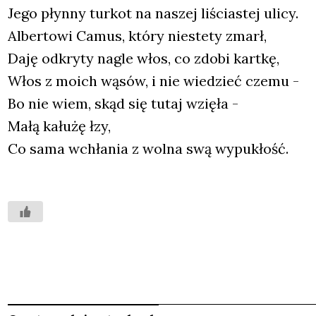
Jego płyn­ny tur­kot na naszej liścia­stej uli­cy.
Alber­to­wi Camus, któ­ry nie­ste­ty zmarł,
Daję odkry­ty nagle włos, co zdo­bi kart­kę,
Włos z moich wąsów, i nie wie­dzieć cze­mu -
Bo nie wiem, skąd się tutaj wzię­ła -
Małą kału­żę łzy,
Co sama wchła­nia z wol­na swą wypu­kłość.