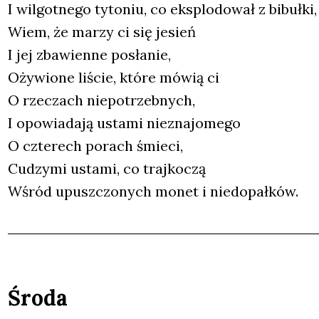
I wil­got­ne­go tyto­niu, co eks­plo­do­wał z bibuł­ki,
Wiem, że marzy ci się jesień
I jej zba­wien­ne posła­nie,
Oży­wio­ne liście, któ­re mówią ci
O rze­czach nie­po­trzeb­nych,
I opo­wia­da­ją usta­mi nie­zna­jo­me­go
O czte­rech porach śmie­ci,
Cudzy­mi usta­mi, co traj­ko­czą
Wśród upusz­czo­nych monet i nie­do­pał­ków.
Środa