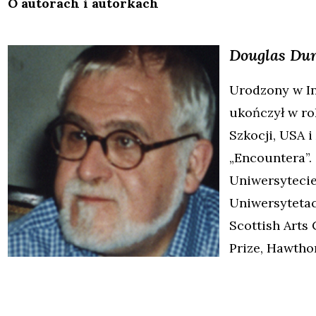
O autorach i autorkach
Douglas
Du
Urodzony w In
ukończył w ro
Szkocji, USA i
„Encountera”. 
Uniwersytecie 
Uniwersytetac
Scottish Arts
Prize, Hawtho