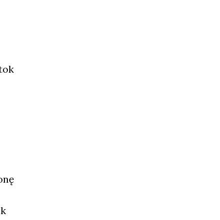
­tok
o­nę
ek