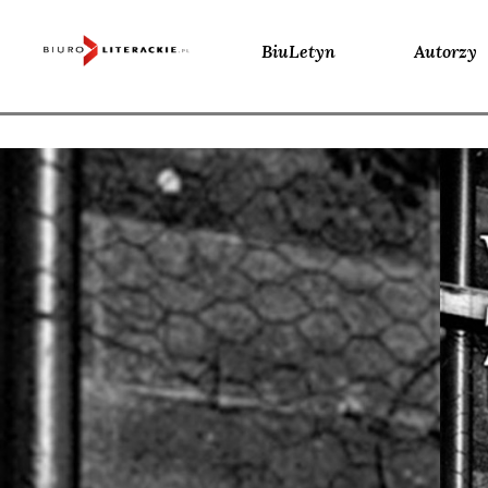
BiuLetyn
Autorzy
Skip
to
content