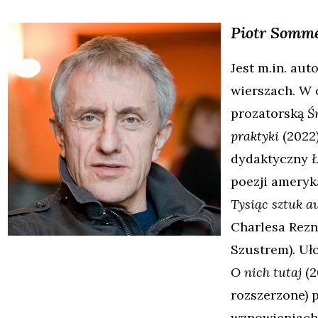
Piotr
Somm
Jest m.in. aut
wierszach. W 
prozatorską
Ś
praktyki
(2022
dydaktyczny
Ł
poezji ameryk
Tysiąc sztuk 
Charlesa Rezn
Szustrem). Uł
O nich tutaj
(2
rozszerzone) 
wznowieniach 