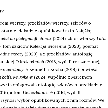
er
orem wierszy, przekładów wierszy, szkiców o
ostatniej dekadzie opublikował m.in. książkę
rodki do pielęgnacji chmur
(2024), zbiór wierszy
Lata
), tom szkiców
Kolekcja wiosenna
(2020), poemat
adne rzeczy
(2020), a z przekładów: antologię
ańskiej
O krok od nich
(2018, wyd. II rozszerzone),
awangardowych
Kennetha Kocha (2019) i powieść
ikoffa
Muzykant
(2024, wspólnie z Marcinem
ożył i zredagował antologię szkiców o przekładzie
016), a tom
Ucieczka w bok
(2016, wyd. II
przynosi wybór opublikowanych z nim rozmów. We
ukazały się także dwa tomy jego wcześniejszych