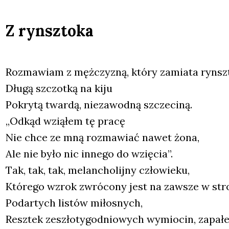
Z rynsztoka
Roz­ma­wiam z męż­czy­zną, któ­ry zamia­ta rynsz
Dłu­gą szczot­ką na kiju
Pokry­tą twar­dą, nie­za­wod­ną szcze­ci­ną.
„Odkąd wzią­łem tę pra­cę
Nie chce ze mną roz­ma­wiać nawet żona,
Ale nie było nic inne­go do wzię­cia”.
Tak, tak, tak, melan­cho­lij­ny czło­wie­ku,
Któ­re­go wzrok zwró­co­ny jest na zawsze w str
Podar­tych listów miło­snych,
Resz­tek zeszło­ty­go­dnio­wych wymio­cin, zapa­ł